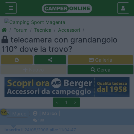
Forum
Tecnica
Accessori
telecamera con grandangolo
110° dove la trovo?
Galleria
Nuovo
Cerca
<
1
>
22
| Marco |
188
Inserito il
24/05/2006
alle:
11:04:47