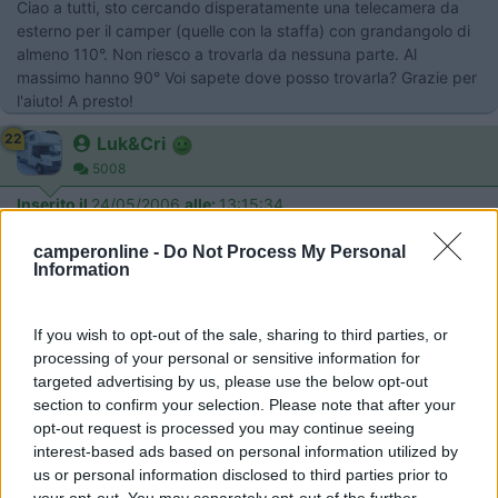
Ciao a tutti, sto cercando disperatamente una telecamera da
esterno per il camper (quelle con la staffa) con grandangolo di
almeno 110°. Non riesco a trovarla da nessuna parte. Al
massimo hanno 90° Voi sapete dove posso trovarla? Grazie per
l'aiuto! A presto!
22
Luk&Cri
5008
Inserito il
24/05/2006
alle:
13:15:34
Catalogo ST.LA
www.stla.it
camperonline -
Do Not Process My Personal
Information
Ciao
22
| Marco |
If you wish to opt-out of the sale, sharing to third parties, or
188
processing of your personal or sensitive information for
Inserito il
24/05/2006
alle:
17:22:20
targeted advertising by us, please use the below opt-out
Purtroppo non riesco a trovarla, mi sai dire per favore sotto
section to confirm your selection. Please note that after your
quale categoria la posso vedere? Grazie 1000
opt-out request is processed you may continue seeing
interest-based ads based on personal information utilized by
20
piskygt65
us or personal information disclosed to third parties prior to
333
your opt-out. You may separately opt-out of the further