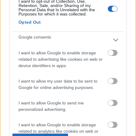
I want to opt-out of Collection, Use,
Retention, Sale, and/or Sharing of my
Personal Data that Is Unrelated with the
Purposes for which it was collected.
Opted Out
22
| Marco |
Google consents
188
Inserito il
26/05/2006
alle:
15:56:49
I want to allow Google to enable storage
No però ho trovato un rivenditore vicino a casa mia, prova a
related to advertising like cookies on web or
guardare nell'elenco che ti fornisce il sito. Ciao
device identifiers in apps.
Herbie
I want to allow my user data to be sent to
-
Google for online advertising purposes.
Inserito il
26/05/2006
alle:
17:03:54
Marco grazie, ho visto i rivenditori della mia zona (Lombardia) e
I want to allow Google to send me
sono tutti centri camper, e immagino già il ricarico che ci
personalized advertising.
piazzeranno... [}:)][}:)][}:)] Comunque i prodotti mi sembrano
decisamente migliori della media che si trova su ebay, non solo
per l'obiettivo più grandangolare, ma anche per il sensore (CCD
I want to allow Google to enable storage
anziché CMOS) e per l'apparente qualità costruttiva generale.
related to analytics like cookies on web or