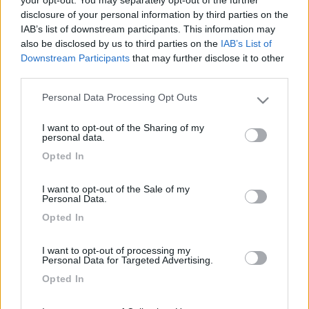
disclosure of your personal information by third parties on the
Inserito il
24/05/2006
alle:
19:25:02
IAB’s list of downstream participants. This information may
Marco guarda su sat-store.it,hanno le telecamere con
also be disclosed by us to third parties on the
IAB’s List of
grandangolo 110° +o- sui 130€,saluti Claudio.
Downstream Participants
that may further disclose it to other
Herbie
third parties.
-
Personal Data Processing Opt Outs
Please note that this website/app uses one or more Google
Inserito il
26/05/2006
alle:
15:13:46
services and may gather and store information including but
quote:
Originally posted by piskygt65
I want to opt-out of the Sharing of my
not limited to your visit or usage behaviour. You may click to
Marco guarda su sat-store.it,hanno le telecamere con
personal data.
grant or deny consent to Google and its third-party tags to
grandangolo 110° +o- sui 130€,saluti Claudio. >
Opted In
use your data for below specified purposes in below Google
consent section.
> Ma non vende direttamente al pubblico, o sbaglio? Grazie
I want to opt-out of the Sale of my
Alberto
Personal Data.
Opted In
I want to opt-out of processing my
Personal Data for Targeted Advertising.
Opted In