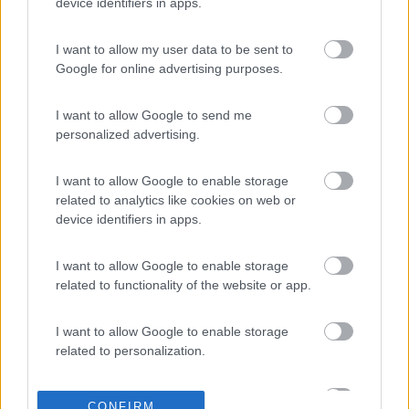
device identifiers in apps.
I want to allow my user data to be sent to
19
ubax
Google for online advertising purposes.
48
Inserito il
03/10/2007
alle:
10:56:40
I want to allow Google to send me
Forse hai ragione mi sbaglio io, il primo è gratuito e quelli
personalized advertising.
successivi costano 100€. Se ci riesco mi piacerebbe assistere
all'operazione[:D]. Poi Vi faccio sapere.... saluti ubax
I want to allow Google to enable storage
20
autoroller2
related to analytics like cookies on web or
328
device identifiers in apps.
Inserito il
03/10/2007
alle:
12:26:53
Il 1° è gratuito. Gli altri a pagamento . 60 EURO L'uno. Io l'ho
I want to allow Google to enable storage
fatto qualche mese fa. ciao
related to functionality of the website or app.
18
Tartarughino
I want to allow Google to enable storage
108
related to personalization.
Inserito il
04/10/2007
alle:
10:43:04
quote:
Originally posted by ubax
I want to allow Google to enable storage
Forse hai ragione mi sbaglio io, il primo è gratuito e quelli
CONFIRM