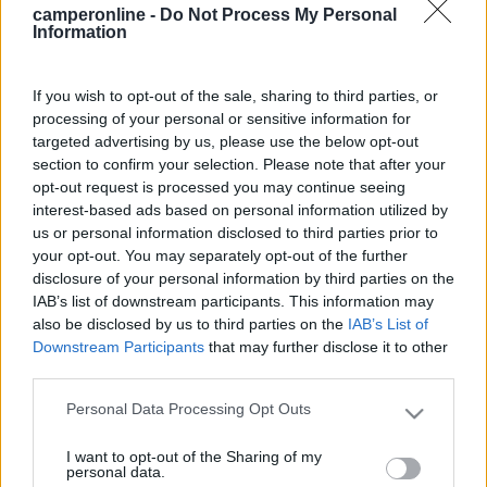
camperonline -
Do Not Process My Personal
controllo delle infiltrazioni viene fatto con un igrometro, che
Information
permette di trovare delle infiltrazioni nascoste in base al tasso
di umidità, non con una semplice innaffiata come dici tu. Con un
camper nuovo, esiste la possibilità che non tutte le sigillature
If you wish to opt-out of the sale, sharing to third parties, or
siano state fatte a regola d'arte e questo controllo serve a
processing of your personal or sensitive information for
verificare che sia tutto ok. Un'infltrazione ti risulterebbe
targeted advertising by us, please use the below opt-out
evidente solo quando il danno é già consistente ed il costo di
section to confirm your selection. Please note that after your
riparazione elevato, anche perché non effettuando questi
opt-out request is processed you may continue seeing
"tagliandi" decade automaticamente la garanzia. Comunque,
interest-based ads based on personal information utilized by
100 neuri mi sembrano un pò tantini [B)], ma tant'é.. Buoni km
us or personal information disclosed to third parties prior to
19
trentad
your opt-out. You may separately opt-out of the further
disclosure of your personal information by third parties on the
3329
IAB’s list of downstream participants. This information may
Inserito il
02/10/2007
alle:
22:29:34
also be disclosed by us to third parties on the
IAB’s List of
Se volete ridere il mio mi ha detto che è obbligatoria per far
Downstream Participants
that may further disclose it to other
valere la garanzia ......... l'ha detto come se fosse la cosa più
third parties.
normale del mondo come se l'avesse detta migliaia di volte .....
io l'ho guardato tra l'incredulo e il divertito e gli ho detto "ma si
Personal Data Processing Opt Outs
Please note that this website/app uses one or more Google
rende conto che il mio camper è un Van ????" poi "Se le
services and may gather and store information including but
immagina le officine Fiat fuori nel piazzale a innafiare furgoni
I want to opt-out of the Sharing of my
not limited to your visit or usage behaviour. You may click to
personal data.
????" poi "Fà sul serio o mi sta prendendo per i fondelli ???" e lui
grant or deny consent to Google and its third-party tags to