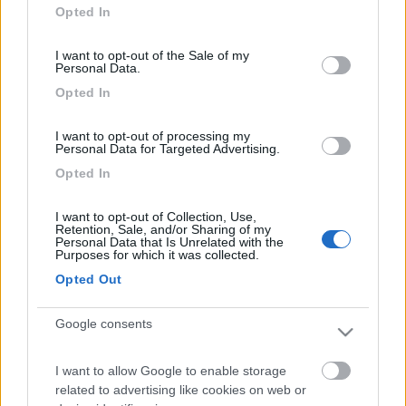
serafico "Mi spiace ma è la prassi" poteva anche dire "Mi
Opted In
use your data for below specified purposes in below Google
spiace ma è la mia tangente e non ho intenzione di rinunziarvi"
consent section.
che era lo stesso !!![}:)][}:)][}:)]
I want to opt-out of the Sale of my
Personal Data.
18
grattachecca
Opted In
2694
Inserito il
03/10/2007
alle:
08:19:31
I want to opt-out of processing my
io l'ho appena fatto (scorsa settinana). come ti hanno già detto,
Personal Data for Targeted Advertising.
senza non potrai far valere (si spera mai ovviamnte) la garanzia
Opted In
sulle infiltrazioni. ma se è il primo è gratuito... _______________ ciao
dany
I want to opt-out of Collection, Use,
Retention, Sale, and/or Sharing of my
Personal Data that Is Unrelated with the
Purposes for which it was collected.
Opted Out
Google consents
I want to allow Google to enable storage
related to advertising like cookies on web or