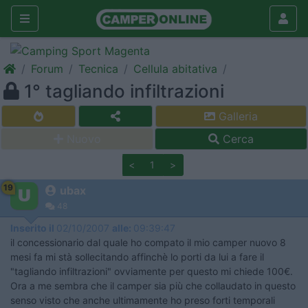
Forum
Tecnica
Cellula abitativa
1° tagliando infiltrazioni
Galleria
Nuovo
Cerca
<
1
>
19
ubax
48
Inserito il
02/10/2007
alle:
09:39:47
il concessionario dal quale ho compato il mio camper nuovo 8
mesi fa mi stà sollecitando affinchè lo porti da lui a fare il
"tagliando infiltrazioni" ovviamente per questo mi chiede 100€.
Ora a me sembra che il camper sia più che collaudato in questo
senso visto che anche ultimamente ho preso forti temporali