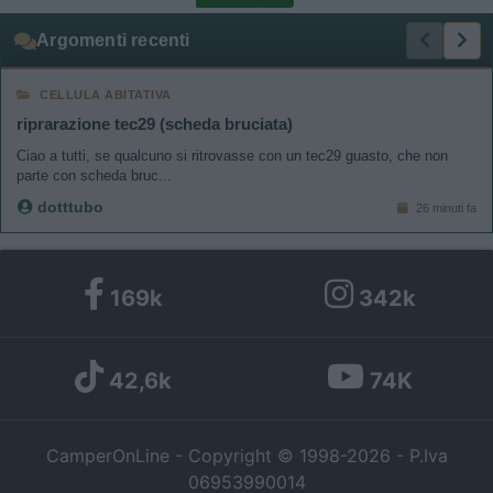
Argomenti recenti
CELLULA ABITATIVA
riprarazione tec29 (scheda bruciata)
Ciao a tutti, se qualcuno si ritrovasse con un tec29 guasto, che non
parte con scheda bruc...
dotttubo
26 minuti fa
169k
342k
42,6k
74K
CamperOnLine - Copyright © 1998-2026 - P.Iva
06953990014