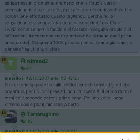
senza nessun problema. Premetto che la fiducia verso il
conessionario è pari a zero , ma sarei proprio curioso di vedere
come viene effettuato questo tagliando, perchè ho la
sensazione che venga fatto con una semplice "innaffiata".
Ovviamente se non lo faccio e ci fossero in seguito problemi di
infiltrazioni, il conce non ne risponderebbe (almeno per il primo
anno credo). Ma questi 100€ proprio non mi vanno giù. che ne
pensate? saluti a tutti ubax
19
tdtmed2
670
Inserito il
02/10/2007
alle:
09:42:25
Se vuoi che la garanzia sulle infiltrazione del costruttore ti dia
copertura per i 5 anni previsti, non hai scelta !!! Il primo dopo 6
mesi ed il secondo entro il primo anno. Poi una volta l'anno
Almeno così è per il mio Ciao Alberto
18
Tartarughino
108
Inserito il
02/10/2007
alle:
10:25:11
Ciao ubax, considera che se il concessionario é serio [}:)], il