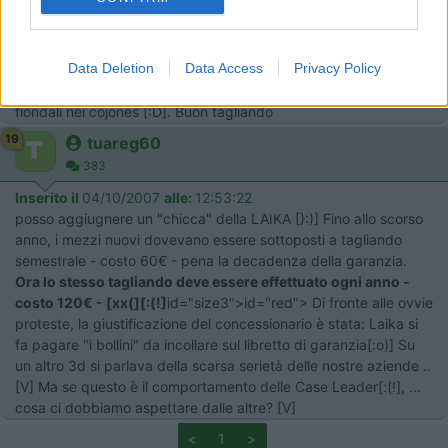
related to security, including authentication
successivi costano 100€. Se ci riesco mi piacerebbe assistere
functionality and fraud prevention, and other
all'operazione[:D]. Poi Vi faccio sapere.... saluti ubax >
user protection.
Data Deletion
Data Access
Privacy Policy
> Sono d'accordo con te, segui anche tu l'operazione e vedi
come lo fanno, se fanno solo un giretto tastando qua e la
fiondali nei cojones [:D]. Buon tagliando
19
tuareg60
383
Inserito il
04/10/2007
alle:
12:53:22
posso aggiugnere un "chicca" della LAIKA [}:)] Fino allo scorso
anno, i mezzi nuovi dovevano essere sottoposti a tagliando
semestrale - costo 60€ - pena la decadenza della garanzia.
Ora lo stesso tagliando deve essere effettuato ogni anno -
costo 120€ - [xx(][:(!]
id="size3">id="red"> Di fronte alle ovvie
proteste, la giustificazione del concessionario è stata: Laika si
fa pagare "i bollini" da incollare sul libretto di garanzia[:o)] Su
un altro 3d si parlava della scarsa serietà delle nostre aziende ..
[V] Ma se questo è il comportamento delle Case Leader[:(!], ...
cosa ci dobbiamo aspettare dalle altre? [V]
<
1
>