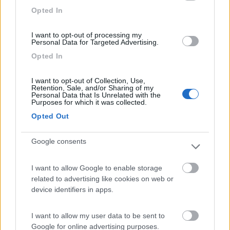
200
Opted In
Inserito il
20/04/2021
alle:
20:17:03
Davvero grazie a tutti non credevo che molto rumore arrivasse
I want to opt-out of processing my
dal pavimento ma pensavo solo dal lato motore
Personal Data for Targeted Advertising.
Opted In
I want to opt-out of Collection, Use,
Retention, Sale, and/or Sharing of my
Personal Data that Is Unrelated with the
Purposes for which it was collected.
Opted Out
Google consents
I want to allow Google to enable storage
related to advertising like cookies on web or
16
device identifiers in apps.
IvanG
3197
I want to allow my user data to be sent to
Inserito il
25/04/2021
alle:
14:33:35
Google for online advertising purposes.