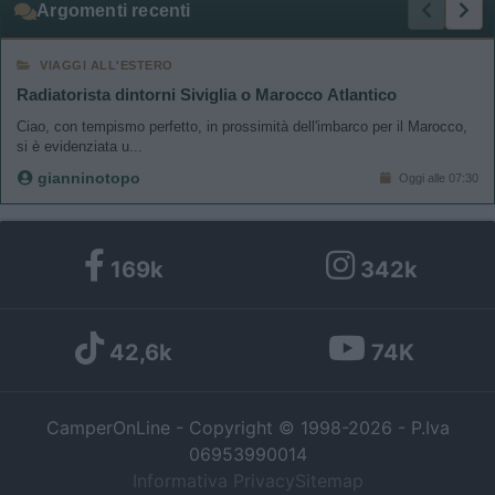
Argomenti recenti
VIAGGI ALL'ESTERO
Radiatorista dintorni Siviglia o Marocco Atlantico
Ciao, con tempismo perfetto, in prossimità dell'imbarco per il Marocco,
si è evidenziata u...
gianninotopo
Oggi alle 07:30
169k
342k
42,6k
74K
CamperOnLine - Copyright © 1998-2026 - P.Iva
06953990014
Informativa Privacy
Sitemap