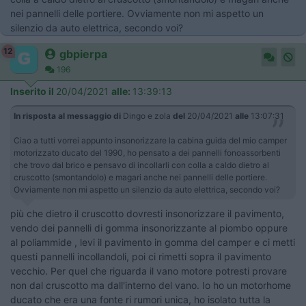
nei pannelli delle portiere. Ovviamente non mi aspetto un
silenzio da auto elettrica, secondo voi?
12
gbpierpa
196
Inserito il
20/04/2021
alle:
13:39:13
In risposta al messaggio di
Dingo e zola
del
20/04/2021
alle
13:07:31
Ciao a tutti vorrei appunto insonorizzare la cabina guida del mio camper
motorizzato ducato del 1990, ho pensato a dei pannelli fonoassorbenti
che trovo dal brico e pensavo di incollarli con colla a caldo dietro al
cruscotto (smontandolo) e magari anche nei pannelli delle portiere.
Ovviamente non mi aspetto un silenzio da auto elettrica, secondo voi?
più che dietro il cruscotto dovresti insonorizzare il pavimento,
vendo dei pannelli di gomma insonorizzante al piombo oppure
al poliammide , levi il pavimento in gomma del camper e ci metti
questi pannelli incollandoli, poi ci rimetti sopra il pavimento
vecchio. Per quel che riguarda il vano motore potresti provare
non dal cruscotto ma dall'interno del vano. Io ho un motorhome
ducato che era una fonte ri rumori unica, ho isolato tutta la