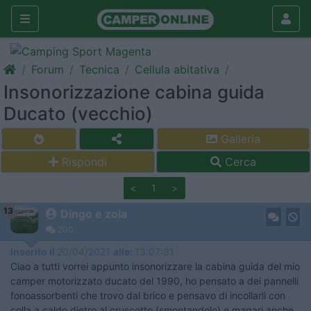
Forum
Tecnica
Cellula abitativa
Insonorizzazione cabina guida
Ducato (vecchio)
Galleria
Rispondi
Cerca
<
1
>
13
Dingo e zola
200
Inserito il
20/04/2021
alle:
13:07:31
Ciao a tutti vorrei appunto insonorizzare la cabina guida del mio
camper motorizzato ducato del 1990, ho pensato a dei pannelli
fonoassorbenti che trovo dal brico e pensavo di incollarli con
colla a caldo dietro al cruscotto (smontandolo) e magari anche