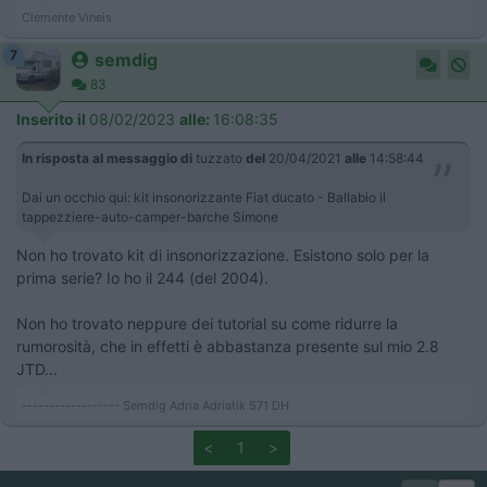
Clemente Vineis
7
semdig
83
Inserito il
08/02/2023
alle:
16:08:35
In risposta al messaggio di
tuzzato
del
20/04/2021
alle
14:58:44
Dai un occhio qui: kit insonorizzante Fiat ducato - Ballabio il
tappezziere-auto-camper-barche Simone
Non ho trovato kit di insonorizzazione. Esistono solo per la
prima serie? Io ho il 244 (del 2004).
Non ho trovato neppure dei tutorial su come ridurre la
rumorosità, che in effetti è abbastanza presente sul mio 2.8
JTD...
------------------ Semdig Adria Adriatik 571 DH
<
1
>