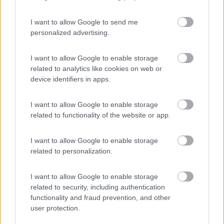
Ciao, anche io ho insonorizzato le portiere e i gradini.
Occhio ai pesi, questi fogli di butile+alluminio hanno pesi
I want to allow Google to send me
importanti.
personalized advertising.
Nel mio caso 4kg al M2, fai alla svelta ad arrivare a decine di kg
per una pavimentazione.
I want to allow Google to enable storage
per il resto un po' funzionano.
related to analytics like cookies on web or
device identifiers in apps.
Per funzionare ottimamente andrebbe rivestita tutta la lamiera:
sotto, sopra, destra e sinistra dell'abitacolo (e pure vani motore,
I want to allow Google to enable storage
ce ne sono alcuni tipi che sono idonei a temperature fino a
related to functionality of the website or app.
130gradi e autoestinguente in caso di incendio, per il vano
motore servirebbe almeno da 10mm con un peso a M2 ancora
più elevato).
I want to allow Google to enable storage
related to personalization.
Viaggio su: Helix Izoard 555 S
I want to allow Google to enable storage
9
Roby964
related to security, including authentication
330
functionality and fraud prevention, and other
user protection.
Inserito il
25/04/2021
alle:
18:25:27
Se non ricordo male per fare il pianale ci sono voluti circa 15 kg