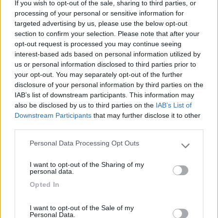
If you wish to opt-out of the sale, sharing to third parties, or
processing of your personal or sensitive information for
targeted advertising by us, please use the below opt-out
section to confirm your selection. Please note that after your
opt-out request is processed you may continue seeing
interest-based ads based on personal information utilized by
us or personal information disclosed to third parties prior to
your opt-out. You may separately opt-out of the further
disclosure of your personal information by third parties on the
IAB’s list of downstream participants. This information may
also be disclosed by us to third parties on the
IAB’s List of
Downstream Participants
that may further disclose it to other
third parties.
è stato un vero lavoraccio ma sono comunque soddisfatto
Personal Data Processing Opt Outs
Please note that this website/app uses one or more Google
d’averlo fatto
services and may gather and store information including but
In realtà dovrei ancora smontare gli sportelli per applicare il
I want to opt-out of the Sharing of my
not limited to your visit or usage behaviour. You may click to
personal data.
materiale isolante anche là ma chissà se e quando lo farò.
grant or deny consent to Google and its third-party tags to
Per lo smontaggio del cruscotto... mi sono arreso
Opted In
use your data for below specified purposes in below Google
consent section.
I want to opt-out of the Sale of my
13
Dingo e zola
Personal Data.