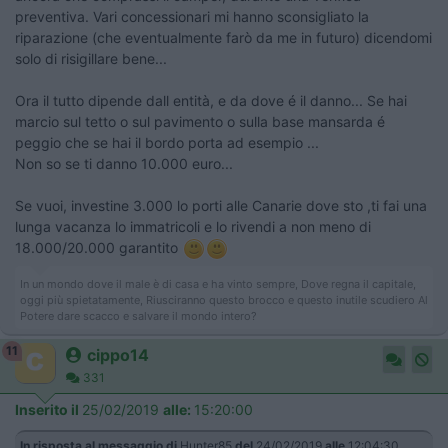
preventiva. Vari concessionari mi hanno sconsigliato la
riparazione (che eventualmente farò da me in futuro) dicendomi
solo di risigillare bene...
Ora il tutto dipende dall entità, e da dove é il danno... Se hai
marcio sul tetto o sul pavimento o sulla base mansarda é
peggio che se hai il bordo porta ad esempio ...
​​​​​​Non so se ti danno 10.000 euro...
Se vuoi, investine 3.000 lo porti alle Canarie dove sto ,ti fai una
lunga vacanza lo immatricoli e lo rivendi a non meno di
18.000/20.000 garantito
In un mondo dove il male è di casa e ha vinto sempre, Dove regna il capitale,
oggi più spietatamente, Riusciranno questo brocco e questo inutile scudiero Al
Potere dare scacco e salvare il mondo intero?
11
cippo14
331
Inserito il
25/02/2019
alle:
15:20:00
In risposta al messaggio di
Hunter85
del
24/02/2019
alle
12:04:30