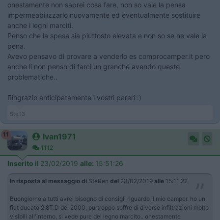
onestamente non saprei cosa fare, non so vale la pensa
impermeabilizzarlo nuovamente ed eventualmente sostituire
anche i legni marciti.
Penso che la spesa sia piuttosto elevata e non so se ne vale la
pena.
Avevo pensavo di provare a venderlo es comprocamper.it pero
anche li non penso di farci un granché avendo queste
problematiche..
Ringrazio anticipatamente i vostri pareri :)
Ste.13
11
Ivan1971
1112
Inserito il
23/02/2019
alle:
15:51:26
In risposta al messaggio di
SteRen
del
23/02/2019
alle
15:11:22
Buongiorno a tutti avrei bisogno di consigli riguardo il mio camper. ho un
fiat ducato 2.8T.D del 2000, purtroppo soffre di diverse infiltrazioni molto
visibili all'interno, si vede pure del legno marcito.. onestamente