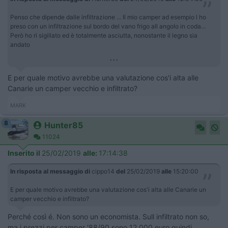
Penso che dipende dalle infiltrazione ... Il mio camper ad esempio l ho
preso con un infiltrazione sul bordo del vano frigo all angolo in coda...
Però ho ri sigillato ed è totalmente asciutta, nonostante il legno sia
andato
...
E per quale motivo avrebbe una valutazione cos'i alta alle
Canarie un camper vecchio e infiltrato?
MARK
8
Hunter85
11024
Inserito il
25/02/2019
alle:
17:14:38
In risposta al messaggio di
cippo14
del
25/02/2019
alle
15:20:00
E per quale motivo avrebbe una valutazione cos'i alta alle Canarie un
camper vecchio e infiltrato?
Perché così é. Non sono un economista. Sull infiltrato non so,
ma i prezzi per camper '88/90 sono 12.000 euro quindi...