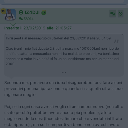
19
IZ4DJI
58914
Inserito il
23/02/2019
alle:
21:05:27
In risposta al messaggio di
SteRen
del
23/02/2019
alle
20:54:59
Ciao ivan! Il mio fiat ducato 2.8 t.d ha massimo 100'000km( non ricordo
la cifra esatta) la meccanica non mi ha mai dato problemi, va benissimo
anche se a volte la velocità si fa un po' desiderare ma per un mezzo del
2000
...
Secondo me, per avere una idea bisognerebbe farsi fare alcuni
preventivi per una riparazione e quando si sa quella cifra si puo
ragionare meglio.
Poi, se in ogni caso avresti voglia di un camper nuovo (non altro
usato perchè potrebbe avere ancora piu problemi), allora
meglio venderlo così (facendosi firmare che è venduto infiltrato
e da riparare) , ma se il camper ti va bene e non avresti avuto