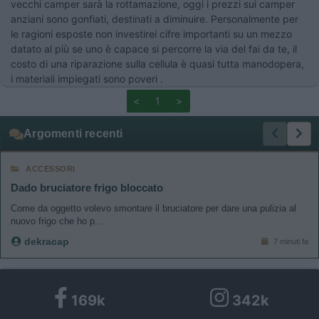
vecchi camper sarà la rottamazione, oggi i prezzi sui camper
anziani sono gonfiati, destinati a diminuire. Personalmente per
le ragioni esposte non investirei cifre importanti su un mezzo
datato al più se uno è capace si percorre la via del fai da te, il
costo di una riparazione sulla cellula è quasi tutta manodopera,
i materiali impiegati sono poveri .
<
1
>
Argomenti recenti
ACCESSORI
Dado bruciatore frigo bloccato
Come da oggetto volevo smontare il bruciatore per dare una pulizia al
nuovo frigo che ho p...
dekracap
7 minuti fa
169k
342k