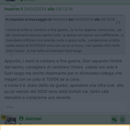
Inserito il
24/02/2019
alle:
09:12:16
In risposta al messaggio di
Hecktor2
del
24/02/2019
alle
06:16:25
i morti di solito si contano a fine guerra , lui la ha appena cominciata , se
per sistemarlo devono aprirlo tutto la spesa non penso sia indifferente , a
rivenderlo infiltrato non prende nulla o quasi nulla , comperarne un’altro
usato meno di 20/25000 euro non so se si trova , con quella cifra metti
tutto nuovo , tu hai fatto un esempio fuori luogo
Appunto, i morti si contano a fine guerra. Non sapendo l'entità
del danno, consigliare di cambiare l'intera cellula non solo è
fuori luogo ma anche disarmante per lo sfortunato collega che
magari con un paio di 1000€ se la cava
e come ti è stato detto da guidor, spendere una cifra così alta
su un veicolo del 2000 sono soldi buttati via, tanto vale
demolirlo e comprarne uno recente
Silvio
16
damasi
2392