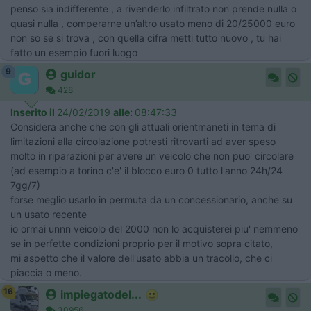
penso sia indifferente , a rivenderlo infiltrato non prende nulla o
quasi nulla , comperarne un’altro usato meno di 20/25000 euro
non so se si trova , con quella cifra metti tutto nuovo , tu hai
fatto un esempio fuori luogo
9
guidor
428
Inserito il
24/02/2019
alle:
08:47:33
Considera anche che con gli attuali orientmaneti in tema di
limitazioni alla circolazione potresti ritrovarti ad aver speso
molto in riparazioni per avere un veicolo che non puo' circolare
(ad esempio a torino c'e' il blocco euro 0 tutto l'anno 24h/24
7gg/7)
forse meglio usarlo in permuta da un concessionario, anche su
un usato recente
io ormai unnn veicolo del 2000 non lo acquisterei piu' nemmeno
se in perfette condizioni proprio per il motivo sopra citato,
mi aspetto che il valore dell'usato abbia un tracollo, che ci
piaccia o meno.
16
impiegatodel...
30956