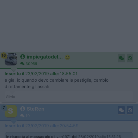
16
impiegatodel...
30956
Inserito il
23/02/2019
alle:
18:55:01
e già, io quando devo cambiare le pastiglie, cambio
direttamente gli assali
Silvio
7
SteRen
10
Inserito il
23/02/2019
alle:
20:54:59
In risposta al messaggio di
Ivan1971
del
23/02/2019
alle
15:51:26