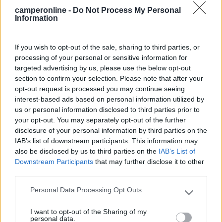
Inserito il
24/02/2019
alle:
09:25:55
camperonline -
Do Not Process My Personal
Information
In risposta al messaggio di
SteRen
del
23/02/2019
alle
15:11:22
Buongiorno a tutti avrei bisogno di consigli riguardo il mio camper. ho un
If you wish to opt-out of the sale, sharing to third parties, or
fiat ducato 2.8T.D del 2000, purtroppo soffre di diverse infiltrazioni molto
processing of your personal or sensitive information for
visibili all'interno, si vede pure del legno marcito.. onestamente
targeted advertising by us, please use the below opt-out
...
section to confirm your selection. Please note that after your
opt-out request is processed you may continue seeing
Fai questa prova...esternamente metti un buon silicone a tutte
interest-based ads based on personal information utilized by
le giunture di accoppiamento pareti/tetto e intorno agli oblò...e
us or personal information disclosed to third parties prior to
visto il periodo freddo ci metterà qualche mese ad asciugarsi
your opt-out. You may separately opt-out of the further
interamente...e passato questo periodo potrai dire se é
disclosure of your personal information by third parties on the
un'infitrazione grave oppure iniziale...momentaneamente il fatto
IAB’s list of downstream participants. This information may
che adesso il legno della parete sia molle, non significa
also be disclosed by us to third parties on the
IAB’s List of
nulla...perché basta un'infiltrazione di qualche giorno per
Downstream Participants
that may further disclose it to other
renderlo così molle, ma in questo caso dopo aver siliconato
third parties.
esternamente il tratto interessato...dopo un periodo di tempo
ritorna tutto nella normalità...poi se metti qualche foto
Personal Data Processing Opt Outs
Please note that this website/app uses one or more Google
dell'infiltrazione uno può essere più preciso.
services and may gather and store information including but
Per infiltrazioni gravi personalmente intendo tipo queste...
I want to opt-out of the Sharing of my
not limited to your visit or usage behaviour. You may click to
personal data.