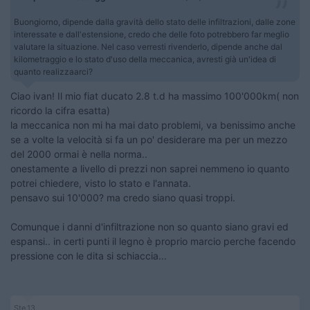
Buongiorno, dipende dalla gravità dello stato delle infiltrazioni, dalle zone
interessate e dall'estensione, credo che delle foto potrebbero far meglio
valutare la situazione. Nel caso verresti rivenderlo, dipende anche dal
kilometraggio e lo stato d'uso della meccanica, avresti già un'idea di
quanto realizzaarci?
Ciao ivan! Il mio fiat ducato 2.8 t.d ha massimo 100'000km( non
ricordo la cifra esatta)
la meccanica non mi ha mai dato problemi, va benissimo anche
se a volte la velocità si fa un po' desiderare ma per un mezzo
del 2000 ormai è nella norma..
onestamente a livello di prezzi non saprei nemmeno io quanto
potrei chiedere, visto lo stato e l'annata.
pensavo sui 10'000? ma credo siano quasi troppi.
Comunque i danni d'infiltrazione non so quanto siano gravi ed
espansi.. in certi punti il legno è proprio marcio perche facendo
pressione con le dita si schiaccia...
Ste.13