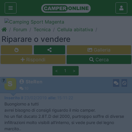
Forum
Tecnica
Cellula abitativa
Riparare o vendere
Galleria
Rispondi
Cerca
<
1
>
7
SteRen
10
Inserito il
23/02/2019
alle:
15:11:22
Buongiorno a tutti
avrei bisogno di consigli riguardo il mio camper.
ho un fiat ducato 2.8T.D del 2000, purtroppo soffre di diverse
infiltrazioni molto visibili all'interno, si vede pure del legno
marcito..