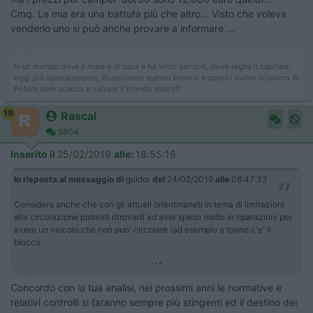
Cmq. La mia era una battuta più che altro... Visto che voleva
venderlo uno si può anche provare a informare ...
In un mondo dove il male è di casa e ha vinto sempre, Dove regna il capitale,
oggi più spietatamente, Riusciranno questo brocco e questo inutile scudiero Al
Potere dare scacco e salvare il mondo intero?
19
Rascal
5804
Inserito il
25/02/2019
alle:
18:55:16
In risposta al messaggio di
guidor
del
24/02/2019
alle
08:47:33
Considera anche che con gli attuali orientmaneti in tema di limitazioni
alla circolazione potresti ritrovarti ad aver speso molto in riparazioni per
avere un veicolo che non puo' circolare (ad esempio a torino c'e' il
blocco
...
Concordo con la tua analisi, nei prossimi anni le normative e
relativi controlli si faranno sempre più stingenti ed il destino dei