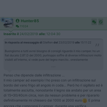
8
Hunter85
11024
Inserito il
24/02/2019
alle:
12:04:30
In risposta al messaggio di
SteRen
del
23/02/2019
alle
15:11:22
Buongiorno a tutti avrei bisogno di consigli riguardo il mio camper. ho un
fiat ducato 2.8T.D del 2000, purtroppo soffre di diverse infiltrazioni molto
visibili all'interno, si vede pure del legno marcito.. onestamente
...
Penso che dipende dalle infiltrazione ...
Il mio camper ad esempio l ho preso con un infiltrazione sul
bordo del vano frigo all angolo in coda... Però ho ri sigillato ed è
totalmente asciutta, nonostante il legno sia andato per un area
di 15*30/40cm circa, non da nessun problema e per ripararlo
definitivamente mi chiesero dai 1000 ai 2000 euro
E prima
ancora che comprassi il camper, durante una verifica