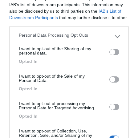
risolvere il problema in garanzia, (senza nemmeno fare i dovuti
IAB’s list of downstream participants. This information may
controlli) sono andato in altra concessionaria per farlo
also be disclosed by us to third parties on the
IAB’s List of
controllare con relativa diagnosi a mie spese.
Downstream Participants
that may further disclose it to other
Risultato: le guarnizioni della porta di entrata, delle due porte
third parties.
del gavone e dell’oblo’ sono da sostituire. Addirittura su una
porta del gavone ci passava un dito !
Personal Data Processing Opt Outs
Please note that this website/app uses one or more Google
Adesso è mia intenzione rivolgermi ad un legale, in quanto il
services and may gather and store information including but
Concessionario ritiene mia la responsabilità e visto quanto ho
I want to opt-out of the Sharing of my
not limited to your visit or usage behaviour. You may click to
potuto leggere e confrontarmi con chi ha scritto nel forum per
personal data.
grant or deny consent to Google and its third-party tags to
questo camper, è un comportamento alquanto consueto e
Opted In
use your data for below specified purposes in below Google
inaccettabile, poco degno e degradante del marchio.
consent section.
I want to opt-out of the Sale of my
Personal Data.
Sandro Bortolin
Opted In
16
Team di Mode...
I want to opt-out of processing my
1929
Personal Data for Targeted Advertising.
Inserito il
12/06/2019
alle:
12:49:26
Opted In
Art.7 Regolamento: obbligo di firma con nome cognome e
città o il topic sarà rimosso.
I want to opt-out of Collection, Use,
Grazie
Retention, Sale, and/or Sharing of my