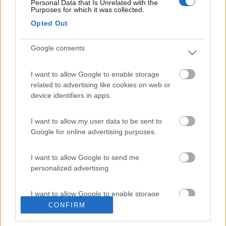
Il Team di Moderazione
Personal Data that Is Unrelated with the
Purposes for which it was collected.
7
exciclista
Opted Out
1
Inserito il
12/06/2019
alle:
13:55:11
Google consents
In risposta al messaggio di
Team di Moderazione
del
12/06/2019
alle
12:49:26
I want to allow Google to enable storage
related to advertising like cookies on web or
Art.7 Regolamento: obbligo di firma con nome cognome e città o il topic
device identifiers in apps.
sarà rimosso. Grazie Il Team di Moderazione
Non capisco. La firma c'è e la città è inserita nella
I want to allow my user data to be sent to
registrazione.
Google for online advertising purposes.
Fatemi capire. grazie
Sandro Bortolin
I want to allow Google to send me
personalized advertising.
16
Team di Mode...
1929
I want to allow Google to enable storage
related to analytics like cookies on web or
CONFIRM
Inserito il
12/06/2019
alle:
15:45:04
device identifiers in apps.
Deve digitare direttamente nome cognome e città all'interno