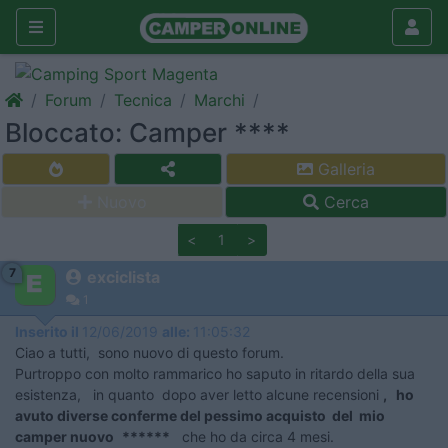
Forum
Tecnica
Marchi
Bloccato: Camper ****
Galleria
Nuovo
Cerca
<
1
>
7
exciclista
1
Inserito il
12/06/2019
alle:
11:05:32
Ciao a tutti, sono nuovo di questo forum.
Purtroppo con molto rammarico ho saputo in ritardo della sua
esistenza, in quanto dopo aver letto alcune recensioni
, ho
avuto diverse conferme del pessimo acquisto del mio
camper nuovo
******
che ho da circa 4 mesi.