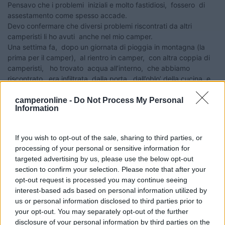
Pensavo che i problemi iniziali e molto fastidiosi, fossero di
assestamento come spesso accade.
Devo confermare che diversi problemi riscontrati da altri
camperisti li ho avuti anche nel mio camper.
Una settima fa, dopo un giornata di pioggia in montagna (la
prima per il camper), al rientro in camper, con altra coppia di
camperisti, ho trovato acqua all’interno, che abbiamo
riscontrato, era infiltrata dalla porta, dall’oblo’ della cucina e
perfino dietro nel gavone: non vi dico quanta acqua è
entrata ed era tutto chiuso.
camperonline -
Do Not Process My Personal
Information
Con l’aiuto dell’altra coppia abbiamo impiegato oltre due ore
ad asciugarlo , ma i sedili e quanto c’era nel gavone un
disastro.
If you wish to opt-out of the sale, sharing to third parties, or
Il concessionario, quando gli ho mostrato le foto, nonché le
processing of your personal or sensitive information for
testimonianze, mi ha accusato di aver lasciato aperto l’oblo’.
targeted advertising by us, please use the below opt-out
Da parte mia gli ho risposto che sono camperista d 8 anni e
section to confirm your selection. Please note that after your
meticoloso nelle chiusure quando lo lascio in sosta e il
opt-out request is processed you may continue seeing
problema era di altro tipo derivante dagli isolamenti del
interest-based ads based on personal information utilized by
camper.
us or personal information disclosed to third parties prior to
Non vi dico la disputa che ho avuto con il concessionario e alla
your opt-out. You may separately opt-out of the further
fine vista la sua volontà a incolparmi dell’accaduto e a non
disclosure of your personal information by third parties on the