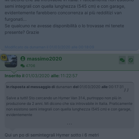
semi integrali con quella lunghezza (545 cm) e con garage,
evidentemente farebbero concorrenza ai più redditizi van
furgonati...
Se qualcuno ne avesse disponibilità o lo trovasse mi tenete
presente? Grazie
Modificato da dunaman il 01/03/2020 alle 00:18:09
16
massimo2020
4706
Inserito il
01/03/2020
alle:
11:22:57
In risposta al messaggio di
dunaman
del
01/03/2020
alle
00:17:31
Salve a tutti! Sto cercando un Hymer Van 314, purtroppo non più in
produzione da 2 anni. Mi dicono che sia introvabile in Italia. Praticamente
non esistono semi integrali con quella lunghezza (545 cm) e con garage,
evidentemente
...
Qui un po di semintegrali Hymer sotto i 6 metri