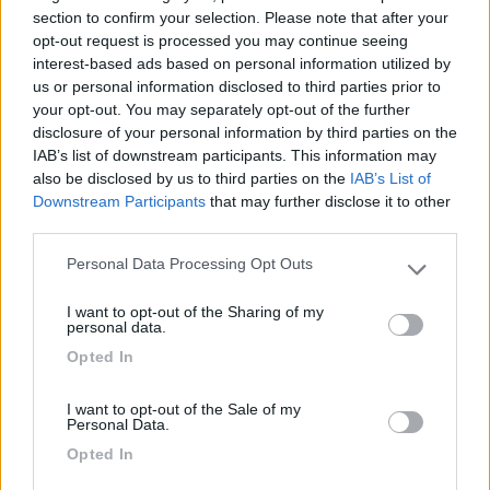
section to confirm your selection. Please note that after your
Inserito il
02/03/2020
alle:
11:42:50
opt-out request is processed you may continue seeing
Noi ci troviamo molto bene anche come stivaggio.
interest-based ads based on personal information utilized by
In passato abbiamo avuto camper più spaziosi in zona giorno,
us or personal information disclosed to third parties prior to
ad es. Il W. Oasi 580, che però aveva il letto basculante
your opt-out. You may separately opt-out of the further
(praticamente come avere 1.40 di lunghezza in più) ma per le
disclosure of your personal information by third parties on the
nostre esigenze attuali il 374 ci va benissimo.
IAB’s list of downstream participants. This information may
_____________ Armando
also be disclosed by us to third parties on the
IAB’s List of
Downstream Participants
that may further disclose it to other
Modificato da Armando il 02/03/2020 alle 11:46:37
third parties.
19
IZ4DJI
Personal Data Processing Opt Outs
58914
Please note that this website/app uses one or more Google
services and may gather and store information including but
Inserito il
02/03/2020
alle:
12:57:44
I want to opt-out of the Sharing of my
not limited to your visit or usage behaviour. You may click to
personal data.
grant or deny consent to Google and its third-party tags to
In risposta al messaggio di
dunaman
del
01/03/2020
alle
23:41:36
Opted In
use your data for below specified purposes in below Google
In effetti pensavo anche io di utilizzare sul 374 quei pensili ai piedi dei
consent section.
letti per pentole o cibo, soprattutto quello a destra di quello della piccola
I want to opt-out of the Sale of my
Personal Data.
cucina. DI spazio per lo stivaggio interno se ne trova parecchio. Anche
...
Opted In