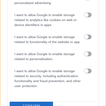
____________________________________
personalized advertising.
Tommaso IZ4DJI
I want to allow Google to enable storage
www.iz4dji.it
related to analytics like cookies on web or
device identifiers in apps.
I want to allow Google to enable storage
related to functionality of the website or app.
Modificato da IZ4DJI il 02/03/2020 alle 13:05:02
I want to allow Google to enable storage
10
dunaman
related to personalization.
14
Inserito il
02/03/2020
alle:
15:23:34
I want to allow Google to enable storage
related to security, including authentication
In risposta al messaggio di
Armando
del
02/03/2020
alle
11:42:50
functionality and fraud prevention, and other
user protection.
Noi ci troviamo molto bene anche come stivaggio. In passato abbiamo
avuto camper più spaziosi in zona giorno, ad es. Il W. Oasi 580, che però
aveva il letto basculante (praticamente come avere 1.40 di lunghezza in
più) ma per le nostre esigenze attuali il 374 ci va benissimo.
CONFIRM