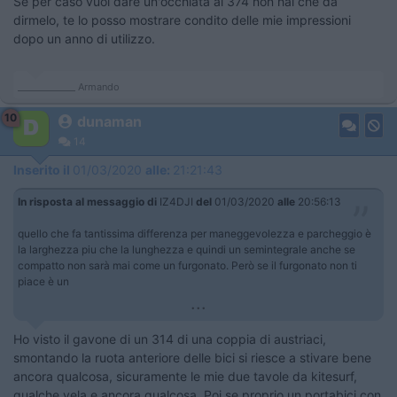
Se per caso vuoi dare un'occhiata al 374 non hai che da
dirmelo, te lo posso mostrare condito delle mie impressioni
dopo un anno di utilizzo.
_____________ Armando
10
dunaman
14
Inserito il
01/03/2020
alle:
21:21:43
In risposta al messaggio di
IZ4DJI
del
01/03/2020
alle
20:56:13
quello che fa tantissima differenza per maneggevolezza e parcheggio è
la larghezza piu che la lunghezza e quindi un semintegrale anche se
compatto non sarà mai come un furgonato. Però se il furgonato non ti
piace è un
...
Ho visto il gavone di un 314 di una coppia di austriaci,
smontando la ruota anteriore delle bici si riesce a stivare bene
ancora qualcosa, sicuramente le mie due tavole da kitesurf,
qualche vela e ancora qualcosa. Poi se proprio un portabici con