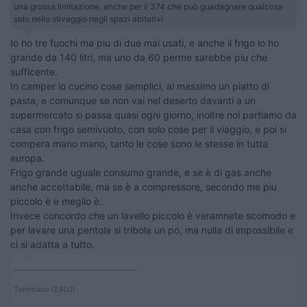
una grossa limitazione, anche per il 374 che può guadagnare qualcosa
solo nello stivaggio negli spazi abitativi.
Io ho tre fuochi ma piu di due mai usati, e anche il frigo lo ho
grande da 140 litri, ma uno da 60 perme sarebbe piu che
sufficente.
In camper io cucino cose semplici, al massimo un piatto di
pasta, e comunque se non vai nel deserto davanti a un
supermercato si passa quasi ogni giorno, inoltre noi partiamo da
casa con frigo semivuoto, con solo cose per il viaggio, e poi si
compera mano mano, tanto le cose sono le stesse in tutta
europa.
Frigo grande uguale consumo grande, e se è di gas anche
anche accettabile, ma se è a compressore, secondo me piu
piccolo è e meglio è.
Invece concordo che un lavello piccolo è veramnete scomodo e
per lavare una pentola si tribola un po, ma nulla di impossibile e
ci si adatta a tutto.
____________________________________
Tommaso IZ4DJI