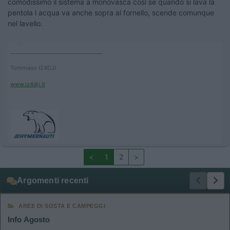
comodissimo il sistema a monovasca così se quando si lava la
pentola l acqua va anche sopra al fornello, scende comunque
nel lavello.
____________________________________
Tommaso IZ4DJI
www.iz4dji.it
<
1
2
>
Argomenti recenti
AREE DI SOSTA E CAMPEGGI
Info Agosto