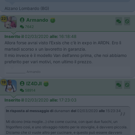
Alzano Lombardo (BG)
22
Armando
7642
Inserito il
02/03/2020
alle:
16:18:48
Allora forse avrai visto l'Exsis che c'è in expo in ARDN. Ero lì
martedi scorso x un lavoretto in garanzia.
Il mio invece è il modello Van dell'anno prima, che noi abbiamo
preferito per vari motivi, non ultimo il prezzo.
_____________ Armando
19
IZ4DJI
58914
Inserito il
02/03/2020
alle:
17:23:03
In risposta al messaggio di
dunaman
del
02/03/2020
alle
15:23:34
Mi dicono (mia moglie...) che come cucina, con quei due fuochi, un
frigorifero così, e uno stivaggio ridotto per le stoviglie, è davvero piccola.
Diciamo che ci vuole altro per cucinare, e questo può essere davvero