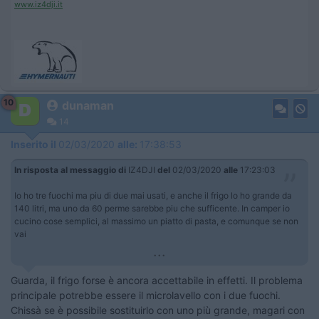
www.iz4dji.it
10
dunaman
14
Inserito il
02/03/2020
alle:
17:38:53
In risposta al messaggio di
IZ4DJI
del
02/03/2020
alle
17:23:03
Io ho tre fuochi ma piu di due mai usati, e anche il frigo lo ho grande da
140 litri, ma uno da 60 perme sarebbe piu che sufficente. In camper io
cucino cose semplici, al massimo un piatto di pasta, e comunque se non
vai
...
Guarda, il frigo forse è ancora accettabile in effetti. Il problema
principale potrebbe essere il microlavello con i due fuochi.
Chissà se è possibile sostituirlo con uno più grande, magari con