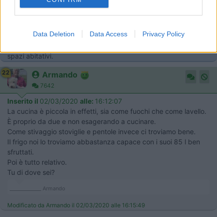
Mi dicono (mia moglie...) che come cucina, con quei due fuochi,
un frigorifero così, e uno stivaggio ridotto per le stoviglie, è
davvero piccola. Diciamo che ci vuole altro per cucinare, e
Data Deletion
Data Access
Privacy Policy
questo può essere davvero una grossa limitazione, anche per il
374 che può guadagnare qualcosa solo nello stivaggio negli
spazi abitativi.
22
Armando
7642
Inserito il
02/03/2020
alle:
16:12:07
La cucina è piccola in effetti, sia come fuochi che come lavello.
È proprio da due e non esagerando a cucinare.
Come stivaggio stoviglie e pentole invece ci troviamo bene.
Il frigo noi lo troviamo abbastanza capace con i suoi 85 l ben
sfruttati.
Poi è tutto relativo.
Tu di dove sei?
_____________ Armando
Modificato da Armando il 02/03/2020 alle 16:15:49