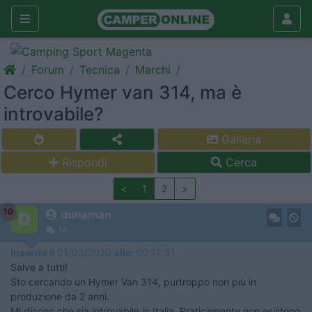
Forum
Tecnica
Marchi
Cerco Hymer van 314, ma è
introvabile?
Galleria
Rispondi
Cerca
<
1
2
>
10
dunaman
14
Inserito il
01/03/2020
alle:
00:17:31
Salve a tutti!
Sto cercando un Hymer Van 314, purtroppo non più in
produzione da 2 anni.
Mi dicono che sia introvabile in Italia. Praticamente non esistono