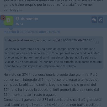
gancio traino proprio per le vacanze "stanziali" estive nei
campeggi...
10
dunaman
14
Inserito il
01/03/2020
alle:
21:25:29
In risposta al messaggio di
Armando
del
01/03/2020
alle
21:12:55
Capisco la preferenza per una porta da camper anziché il portellone
scorrevole, che anch'io ho avuto in 2 camper mal sopportandolo. È stato
uno dei motivi per tornare al semintegrale, anche per noi. Se per caso
vuoi dare un'occhiata al 374 non hai che da dirmelo, te lo posso mostrare
condito delle mie impressioni dopo un anno di utilizzo.
Ho visto un 374 in concessionaria proprio due giorni fa. Però
con un semi integrale di 6 metri ci sono diverse alternative di
van poco larghi, con dinette, bagno e cucina più grandi del
374, che ha invece la coppia di letti gemelli diversamente dal
314, mentre tutto il resto è uguale.
Comunque il gavone del 374 mi sembra che sia il più grande di
tutti i semi integrali van che ho visto, forse non batte quello del