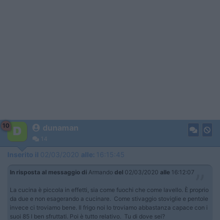
10
dunaman
14
Inserito il
02/03/2020
alle:
16:15:45
In risposta al messaggio di
Armando
del
02/03/2020
alle
16:12:07
La cucina è piccola in effetti, sia come fuochi che come lavello. È proprio
da due e non esagerando a cucinare. Come stivaggio stoviglie e pentole
invece ci troviamo bene. Il frigo noi lo troviamo abbastanza capace con i
suoi 85 l ben sfruttati. Poi è tutto relativo. Tu di dove sei?