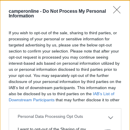
camperonline -
Do Not Process My Personal
Information
If you wish to opt-out of the sale, sharing to third parties, or
processing of your personal or sensitive information for
targeted advertising by us, please use the below opt-out
section to confirm your selection. Please note that after your
opt-out request is processed you may continue seeing
interest-based ads based on personal information utilized by
us or personal information disclosed to third parties prior to
your opt-out. You may separately opt-out of the further
disclosure of your personal information by third parties on the
IAB’s list of downstream participants. This information may
also be disclosed by us to third parties on the
IAB’s List of
Downstream Participants
that may further disclose it to other
third parties.
21
eriba-car
Personal Data Processing Opt Outs
167
Please note that this website/app uses one or more Google
services and may gather and store information including but
Inserito il
18/04/2017
alle:
23:17:17
I want to opt-out of the Sharing of my