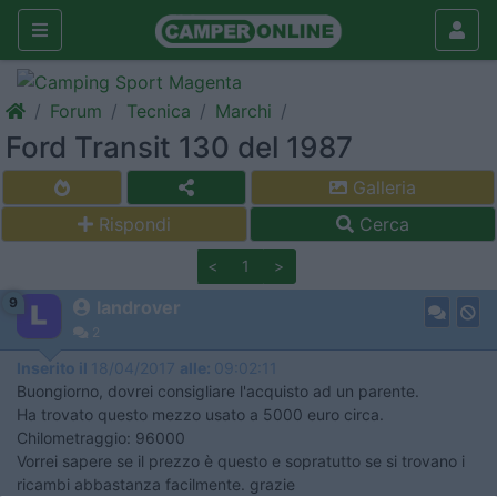
Forum
Tecnica
Marchi
Ford Transit 130 del 1987
Galleria
Rispondi
Cerca
<
1
>
9
landrover
2
Inserito il
18/04/2017
alle:
09:02:11
Buongiorno, dovrei consigliare l'acquisto ad un parente.
Ha trovato questo mezzo usato a 5000 euro circa.
Chilometraggio: 96000
Vorrei sapere se il prezzo è questo e sopratutto se si trovano i
ricambi abbastanza facilmente. grazie