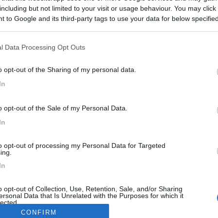
siringa ha il problema della leva/siringa per inserire la retro che si 
including but not limited to your visit or usage behaviour. You may click 
za in prima il mezzo và indietro. mooolto pericoloso...Ho provato a sfi
 to Google and its third-party tags to use your data for below specifi
cuno è capitato ? Consigli ?
ogle consent section.
l Data Processing Opt Outs
o opt-out of the Sharing of my personal data.
<
1
>
In
Meccanica
Cellula
Accessori
Eventi
Leggi
Comportamenti
D
Attivi
o opt-out of the Sale of my Personal Data.
In
to opt-out of processing my Personal Data for Targeted
RCHI
ACCESSORI
ing.
ato Camper Germania
Help - il dc-dc non carica!
In
il mercato del Camper in generale
Buongiorno a tutti, mi sono accorto 
o opt-out of Collection, Use, Retention, Sale, and/or Sharing
iscesa, il reparto Furgonati o Van
dcdc renogy 40a senza Bluetooth h
ersonal Data that Is Unrelated with the Purposes for which it
...
smesso di ca...
lected.
CONFIRM
sone46
Oggi alle 09:21
gianninotopo
Oggi al
Out