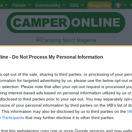
ta
Forum
Community
COL
Magazine
ine -
Do Not Process My Personal Information
rcia
to opt-out of the sale, sharing to third parties, or processing of your per
formation for targeted advertising by us, please use the below opt-out s
Meccanica
Cellula
Accessori
Eventi
Leggi
Comportamenti
D
r selection. Please note that after your opt-out request is processed y
Attivi
eing interest-based ads based on personal information utilized by us or
disclosed to third parties prior to your opt-out. You may separately opt-
<
1
>
losure of your personal information by third parties on the IAB’s list of
. This information may also be disclosed by us to third parties on the
IA
Participants
that may further disclose it to other third parties.
 that this website/app uses one or more Google services and may gath