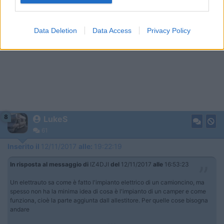
Data Deletion
Data Access
Privacy Policy
8
LukeS
61
Inserito il
12/11/2017
alle:
19:22:19
In risposta al messaggio di
IZ4DJI
del
12/11/2017
alle
16:53:23
Un elettrauto sa come è fatto l'impianto elettrico di un camioncino, ma
spesso non ha la minima idea di cosa è l'impianto di un camper e come
funziona, cioè la parte aggiunta dall allestitore. Per quelle cose bisogna
andare
...