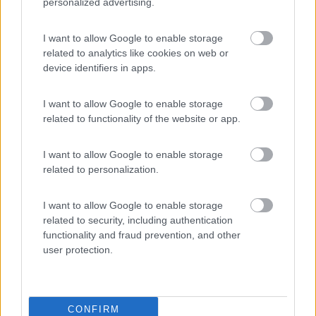
si spende meno perchè sa dove mettere le mani e fa piu in
personalized advertising.
fretta invece di dovere andare a tentativi, e non si rischia che
qualche filo attaccato male poi faccia danni costosi alle
I want to allow Google to enable storage
apparecchiature del camper.
related to analytics like cookies on web or
device identifiers in apps.
Li da te se ho ben capito purtroppo era un lavoro sia da
elettrauto sia da officina camper e quindi forse non si poteva
I want to allow Google to enable storage
fare altro.
related to functionality of the website or app.
I want to allow Google to enable storage
____________________________________
related to personalization.
Tommaso IZ4DJI
www.iz4dji.it
I want to allow Google to enable storage
related to security, including authentication
functionality and fraud prevention, and other
user protection.
CONFIRM