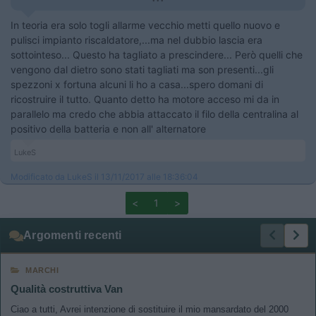
In teoria era solo togli allarme vecchio metti quello nuovo e
pulisci impianto riscaldatore,...ma nel dubbio lascia era
sottointeso... Questo ha tagliato a prescindere... Però quelli che
vengono dal dietro sono stati tagliati ma son presenti...gli
spezzoni x fortuna alcuni li ho a casa...spero domani di
ricostruire il tutto. Quanto detto ha motore acceso mi da in
parallelo ma credo che abbia attaccato il filo della centralina al
positivo della batteria e non all' alternatore
LukeS
Modificato da LukeS il 13/11/2017 alle 18:36:04
<
1
>
Argomenti recenti
MARCHI
Qualità costruttiva Van
Ciao a tutti, Avrei intenzione di sostituire il mio mansardato del 2000