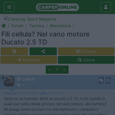
Forum
Tecnica
Meccanica
Fili cellula? Nel vano motore
Ducato 2.5 TD
Galleria
Rispondi
Cerca
<
1
>
8
LukeS
61
Inserito il
12/11/2017
alle:
07:55:36
Salve ho un burnster a620 su ducato 2.5 TD, il mio quesito è
quali cavi della cellula arrivano nel vano motore, alla batteria?
Mi spiego avevo portato il vr dall elettrauto x cambiare il
vecchio allarme che nn funzionava più e visto che una volta c