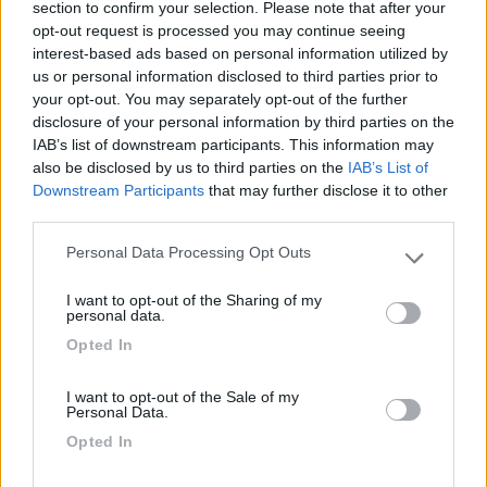
section to confirm your selection. Please note that after your
www.iz4dji.it
opt-out request is processed you may continue seeing
interest-based ads based on personal information utilized by
us or personal information disclosed to third parties prior to
your opt-out. You may separately opt-out of the further
disclosure of your personal information by third parties on the
IAB’s list of downstream participants. This information may
8
LukeS
also be disclosed by us to third parties on the
IAB’s List of
61
Downstream Participants
that may further disclose it to other
third parties.
Inserito il
12/11/2017
alle:
15:24:41
Personal Data Processing Opt Outs
In risposta al messaggio di
IZ4DJI
del
12/11/2017
alle
09:06:10
Please note that this website/app uses one or more Google
services and may gather and store information including but
Di solito dalla cellula vanno solo due fili nel vano motore. - Un filo
I want to opt-out of the Sharing of my
not limited to your visit or usage behaviour. You may click to
personal data.
abbastanza grosso collegato al positivo della BM con interposto un
grant or deny consent to Google and its third-party tags to
fusibile da 50A e che va alla centralina e che serve per la ricarica della
Opted In
use your data for below specified purposes in below Google
BS in
consent section.
...
I want to opt-out of the Sale of my
Personal Data.
Mi ero accorto che mi era sparita l indicazione della bm, infatti
Opted In
gli ho fatto riattaccare i fili, ma ora mi son accorto che il frigo a
motore in moto non va a batteria, compare il simbolo batterie