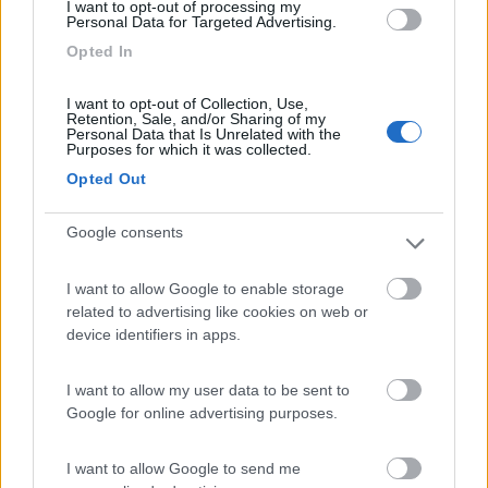
I want to opt-out of processing my
accoppiate, ma va a gas, credo che i due fili li abbia attaccati
Personal Data for Targeted Advertising.
male...uno sicuramente
Opted In
LukeS
I want to opt-out of Collection, Use,
19
IZ4DJI
Retention, Sale, and/or Sharing of my
Personal Data that Is Unrelated with the
58914
Purposes for which it was collected.
Inserito il
Opted Out
12/11/2017
alle:
16:53:23
In risposta al messaggio di
LukeS
del
12/11/2017
alle
15:24:41
Google consents
Mi ero accorto che mi era sparita l indicazione della bm, infatti gli ho fatto
riattaccare i fili, ma ora mi son accorto che il frigo a motore in moto non
I want to allow Google to enable storage
va a batteria, compare il simbolo batterie accoppiate, ma va a gas, credo
related to advertising like cookies on web or
che i due fili li abbia attaccati male...uno sicuramente
device identifiers in apps.
Un elettrauto sa come è fatto l'impianto elettrico di un
camioncino, ma spesso non ha la minima idea di cosa è
I want to allow my user data to be sent to
l'impianto di un camper e come funziona, cioè la parte aggiunta
Google for online advertising purposes.
dall allestitore.
Per quelle cose bisogna andare da chi fa
manutenzione/riparazione ai camper, non dall elettauto. Alla fine
I want to allow Google to send me