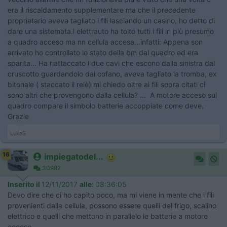
era il riscaldamento supplementare ma che il precedente
proprietario aveva tagliato i fili lasciando un casino, ho detto di
dare una sistemata.l elettrauto ha tolto tutti i fili in più presumo
a quadro acceso ma nn cellula accesa...infatti: Appena son
arrivato ho controllato lo stato della bm dal quadro ed era
sparita... Ha riattaccato i due cavi che escono dalla sinistra dal
cruscotto guardandolo dal cofano, aveva tagliato la tromba, ex
bitonale ( staccato il relè) mi chiedo oltre ai fili sopra citati ci
sono altri che provengono dalla cellula? ... A motore acceso sul
quadro compare il simbolo batterie accoppiate come deve.
Grazie
LukeS
16
impiegatodel...
30982
Inserito il
12/11/2017
alle:
08:36:05
Devo dire che ci ho capito poco, ma mi viene in mente che i fili
provenienti dalla cellula, possono essere quelli del frigo, scalino
elettrico e quelli che mettono in parallelo le batterie a motore
acceso