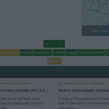
Previous
Tour dell
<
1
>
Meccanica
Cellula
Accessori
Eventi
Leggi
Comportamenti
D
Attivi
TRO NON SUI CAMPER
AREE DI SOSTA E CAMPEGGI
Eclissi solare parziale del 12 Agosto 2026
sibile anche dall'Italia, ma la
Si trova a Carmagnola vicino il cimi
uale di copertura del sole sarà
H24 7/7 ben tenuto con buoni serviz
nell...
sono giova...