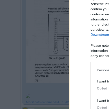
sensitive in
confirm you
continue se
information 
further disc
participants
Downstream 
Please note
information 
deny consent
in below Go
Persona
I want t
Opted 
I want t
Modificato da fernando1 il 15/02/2017 alle 09:41:49
Opted 