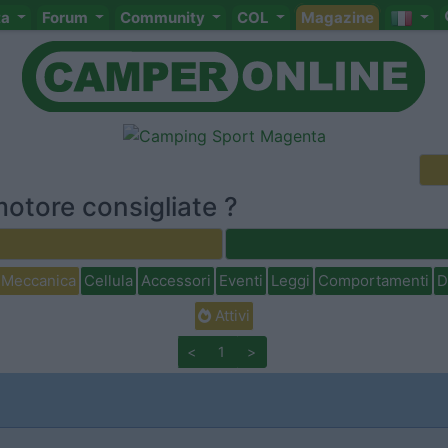
ta
Forum
Community
COL
Magazine
motore consigliate ?
Meccanica
Cellula
Accessori
Eventi
Leggi
Comportamenti
D
Attivi
<
1
>