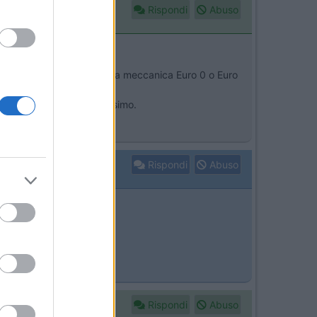
Rispondi
Abuso
 danno, credo si tratti di una meccanica Euro 0 o Euro
o che hai scelto va benissimo.
Rispondi
Abuso
Rispondi
Abuso