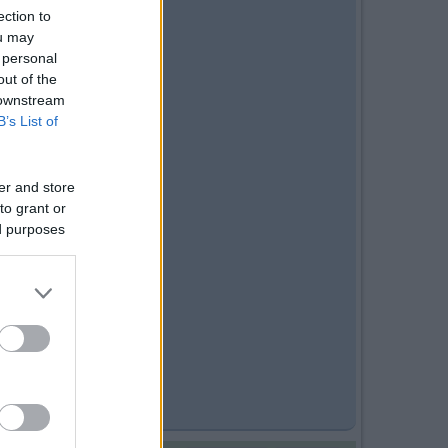
ection to
ou may
 personal
out of the
 downstream
B’s List of
er and store
to grant or
ed purposes