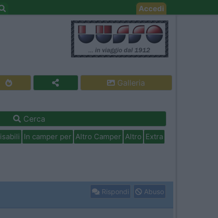
Accedi
Galleria
Cerca
isabili
In camper per
Altro Camper
Altro
Extra
Rispondi
Abuso