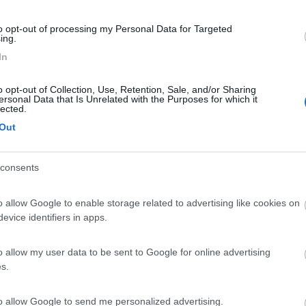
to opt-out of processing my Personal Data for Targeted
ing.
In
quel tipo di meccanica va bene.
7 ad oggi, quasi 30 anni, qualunque olio tu utilizzerai non farai alcun
o opt-out of Collection, Use, Retention, Sale, and/or Sharing
ersonal Data that Is Unrelated with the Purposes for which it
rmente rigide potresti utilizzare anche un multigado 5/40, sennò quell
lected.
Out
consents
o allow Google to enable storage related to advertising like cookies on
evice identifiers in apps.
o allow my user data to be sent to Google for online advertising
s.
to allow Google to send me personalized advertising.