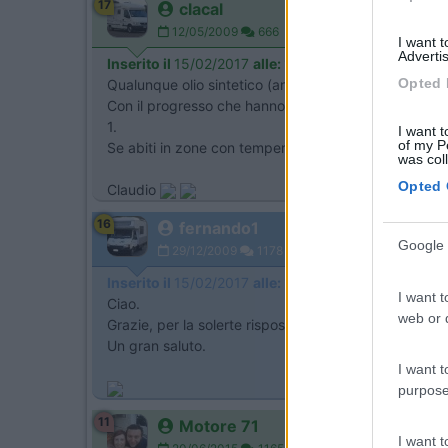
17
clacal
12/05/2009
666
I want 
Advertis
Inserito il
15/02/2017
alle:
13:07:26
Opted 
Qualunque olio sintetico (anche semisintetico) per 
Con il progresso che hanno fatto i lubrificanti dall'8
1.
I want t
of my P
Se abiti in zone con temperature invernali particola
was col
Opted 
Claudio
16
fernando1
Google 
29/12/2009
1178
Inserito il
15/02/2017
alle:
14:46:51
I want t
Ciao.
web or d
Grazie, per la solerte risposta e delucidazione.
Un gran saluto.
I want t
purpose
11
Motore 71
I want 