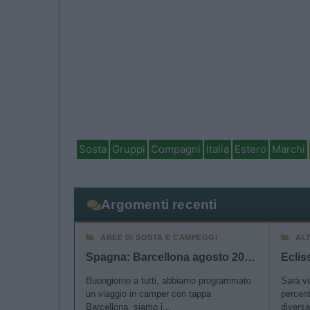
Sosta
Gruppi
Compagni
Italia
Estero
Marchi
Argomenti recenti
AREE DI SOSTA E CAMPEGGI
AL
Spagna: Barcellona agosto 2026 - sosta e consigli
Buongiorno a tutti, abbiamo programmato
Sarà vi
un viaggio in camper con tappa
percent
Barcellona, siamo i...
diversa 