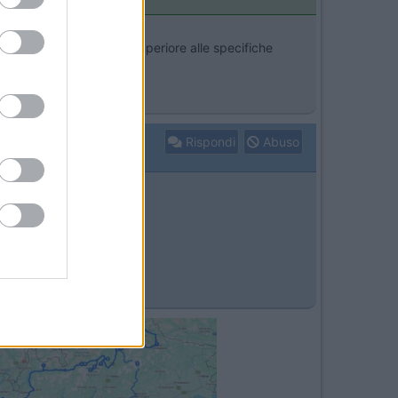
 scarzo in commercio è superiore alle specifiche
Rispondi
Abuso