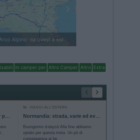
Next
'Arco Alpino: da ovest a est
Finlandia in camper: il
isabili
In camper per
Altro Camper
Altro
Extra
VIAGGI ALL'ESTERO
MARCHI
Nuovo rimessaggio camper posti coperti e scoperti
Normandia: strada, varie ed eventuali
Mercato Ca
tero
Buongiorno d-daysti Alla fine abbiamo
Mentre il merca
i ,
optato per questa meta. Un pò di
e' in discesa, i
conseguenza ai be...
che sia...