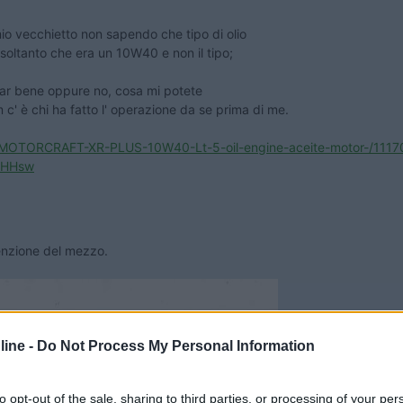
mio vecchietto non sapendo che tipo di olio
o soltanto che era un 10W40 e non il tipo;
dar bene oppure no, cosa mi potete
c' è chi ha fatto l' operazione da se prima di me.
-MOTORCRAFT-XR-PLUS-10W40-Lt-5-oil-engine-aceite-motor-/111
JHHsw
tenzione del mezzo.
ine -
Do Not Process My Personal Information
to opt-out of the sale, sharing to third parties, or processing of your per