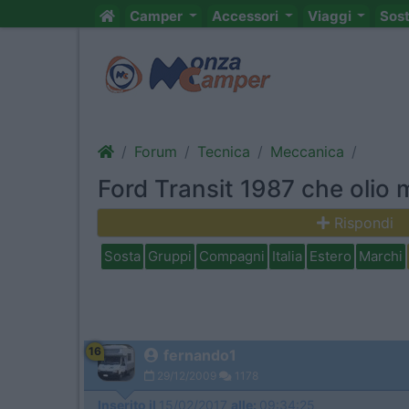
Camper
Accessori
Viaggi
Sos
Forum
Tecnica
Meccanica
Ford Transit 1987 che olio 
Rispondi
Sosta
Gruppi
Compagni
Italia
Estero
Marchi
16
fernando1
29/12/2009
1178
Inserito il
15/02/2017
alle:
09:34:25