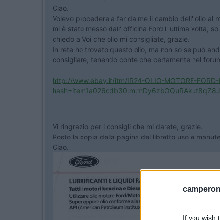
Ciao.
Volevo procedere a far da me il cambio dell' olio al 
mi è stato messo dall' officina Ford l' ultima volta, s
chiedo a Voi che olio mi consigliate, grazie.
In rete ho trovato questo olio, ma non so se può an
consigliare, tenendo conte che certamente nel forum 
http://www.ebay.it/itm/IR24-OLIO-MOTORE-FORD
hash=item1a026cdb30:m:mDy6zbOQuRAkut8qZ8
Vi ringrazio per i consigli che mi darete, grazie.
Posto la copia della pagina del libretto uso e manu
Ciao.
camperonl
If you wish 