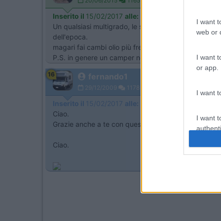
20/06/2015
1165
Inserito il
15/02/2017
alle:
21:24:38
I want t
Un qualsiasi multigrado, le specifiche necessarie al
web or d
dell'epoca.
magari fai cambi olio più frequenti.
P.S. in genere un camper non percorre molti Km annui,
I want t
or app.
16
fernando1
29/12/2009
1178
I want t
Inserito il
15/02/2017
alle:
23:01:31
Ciao.
I want t
Grazie anche a te con questo si allarga ancora di più l
authenti
Ciao.