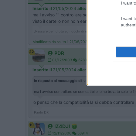
I want t
Inserito il
21/05/2024
alle:
11:12:54
ma l avviso "" controllare se comoatibile "" lo ho t
I want t
visto il cartello non ho n eanche guardato quanto c
authenti
„Passare per idiota agli occhi di un imbecille è voluttà da finis
Modificato da salito il 21/05/2024 alle 11:13:45
22
PDR
01/12/2003
6280
Inserito il
21/05/2024
alle:
11:22:40
In risposta al messaggio di
salito
del
21/05/2024
alle
11:12
ma l avviso controllare se comoatibile lo ho trovato solo io
io penso che la compatibilità la si debba controllare 
Paolo DR
19
IZ4DJI
12/11/2006
58914