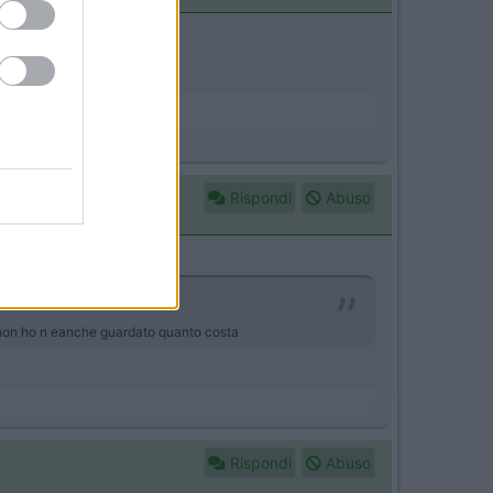
in vendita
Rispondi
Abuso
lo non ho n eanche guardato quanto costa
Rispondi
Abuso