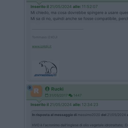
Inserito il
21/05/2024
alle:
11:52:07
Mi chiedo, ma cosa dovrebbe spingere a usare que
Mi sa di no, quindi anche se fosse compatibile, perc
____________________________________
Tommaso IZ4DJI
www.iz4dji.it
9
Rucki
31/05/2017
1447
Inserito il
21/05/2024
alle:
12:34:23
In risposta al messaggio di
massimo2020
del
21/05/2024
HVO è l'acronimo dall'inglese di olio vegetale idrotrattato; C