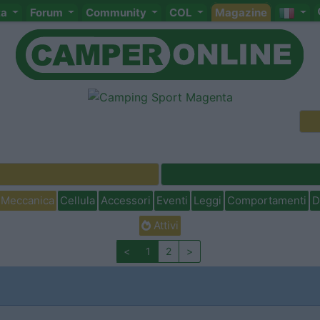
ta
Forum
Community
COL
Magazine
Meccanica
Cellula
Accessori
Eventi
Leggi
Comportamenti
D
Attivi
<
1
2
>