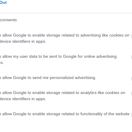
Out
derlo scritto
consents
o allow Google to enable storage related to advertising like cookies on
evice identifiers in apps.
o allow my user data to be sent to Google for online advertising
s.
5:11
to allow Google to send me personalized advertising.
o dei nomi commerciali a dei prodotti... Pensa ad un anglofono che legge l'inse
o allow Google to enable storage related to analytics like cookies on
ttato;
evice identifiers in apps.
o allow Google to enable storage related to functionality of the website