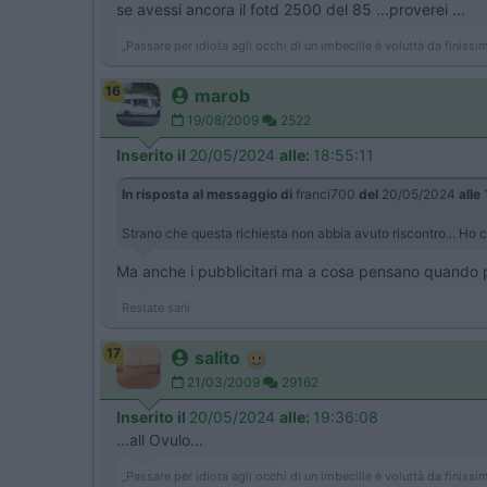
se avessi ancora il fotd 2500 del 85 ...proverei ...
„Passare per idiota agli occhi di un imbecille è voluttà da finis
16
marob
19/08/2009
2522
Inserito il
20/05/2024
alle:
18:55:11
In risposta al messaggio di
franci700
del
20/05/2024
alle
Strano che questa richiesta non abbia avuto riscontro... Ho 
Ma anche i pubblicitari ma a cosa pensano quando p
Restate sani
17
salito
21/03/2009
29162
Inserito il
20/05/2024
alle:
19:36:08
...all Ovulo...
„Passare per idiota agli occhi di un imbecille è voluttà da finis