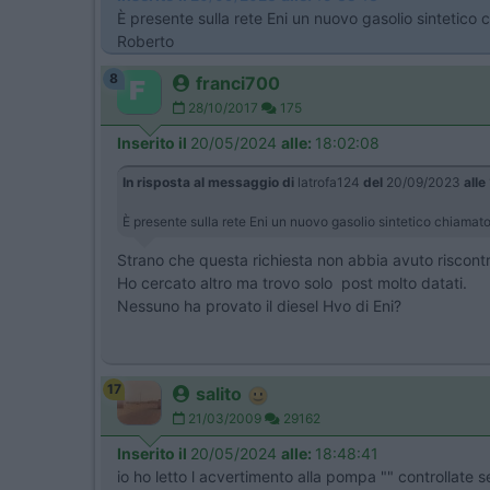
È presente sulla rete Eni un nuovo gasolio sintetico
Roberto
8
franci700
28/10/2017
175
Inserito il
20/05/2024
alle:
18:02:08
In risposta al messaggio di
latrofa124
del
20/09/2023
alle
È presente sulla rete Eni un nuovo gasolio sintetico chiama
Strano che questa richiesta non abbia avuto riscontr
Ho cercato altro ma trovo solo post molto datati.
Nessuno ha provato il diesel Hvo di Eni?
17
salito
21/03/2009
29162
Inserito il
20/05/2024
alle:
18:48:41
io ho letto l acvertimento alla pompa "" controllate s