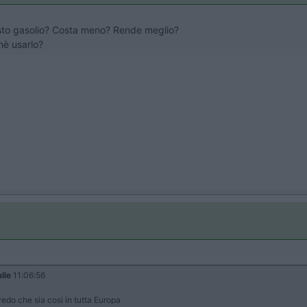
sto gasolio? Costa meno? Rende meglio?
hè usarlo?
alle
11:06:56
redo che sia cosi in tutta Europa