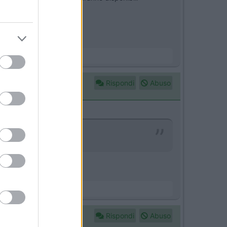
Rispondi
Abuso
gna Diesel-Ovolution!
Rispondi
Abuso