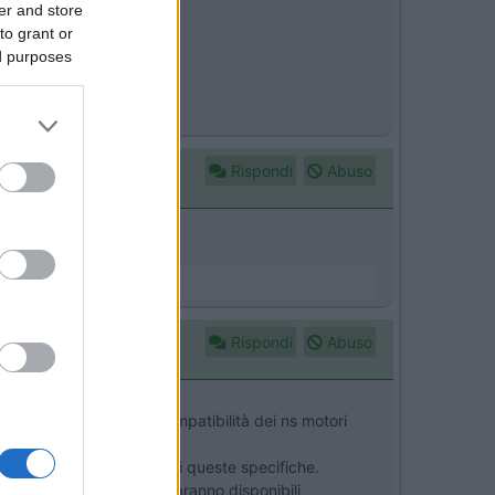
er and store
to grant or
batoio.
ed purposes
pressamente abilitati.
Rispondi
Abuso
Rispondi
Abuso
della verifica circa la compatibilità dei ns motori
e manutenzione dei ns mezzi queste specifiche.
to rispondere su quando saranno disponibili