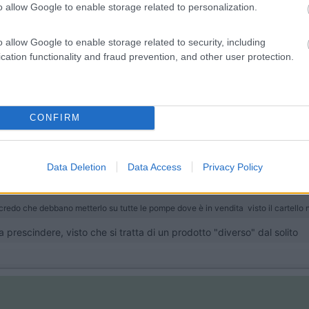
o allow Google to enable storage related to personalization.
rovato solo io ? credo che debbano metterlo su tutte le pompe dove è 
o allow Google to enable storage related to security, including
osta
cation functionality and fraud prevention, and other user protection.
simo buongustaio.“ — Georges Courteline
CONFIRM
Data Deletion
Data Access
Privacy Policy
:54
 ? credo che debbano metterlo su tutte le pompe dove è in vendita visto il cartel
a prescindere, visto che si tratta di un prodotto "diverso" dal solito