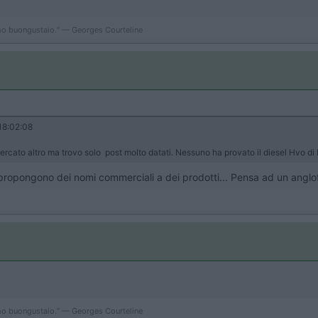
simo buongustaio.“ — Georges Courteline
18:02:08
cercato altro ma trovo solo post molto datati. Nessuno ha provato il diesel Hvo di
ropongono dei nomi commerciali a dei prodotti... Pensa ad un anglof
simo buongustaio.“ — Georges Courteline