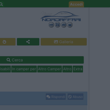
Accedi
Galleria
Cerca
isabili
In camper per
Altro Camper
Altro
Extra
Rispondi
Abuso