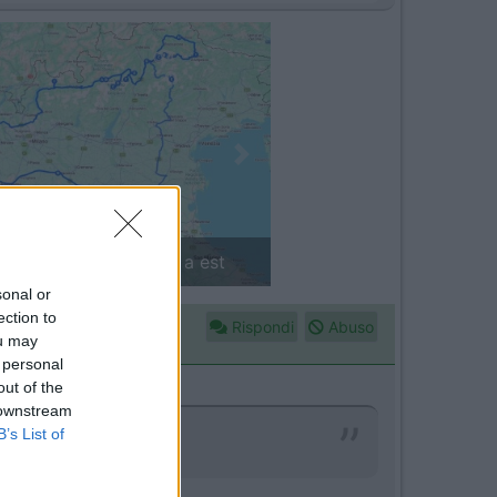
Next
in camper: il piccolo sentiero
sonal or
ection to
Rispondi
Abuso
ou may
 personal
out of the
 downstream
B’s List of
 Eni?