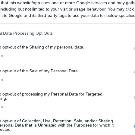
o questo prodotto.
 that this website/app uses one or more Google services and may gath
including but not limited to your visit or usage behaviour. You may click 
 conforme alla norma UNI EN 90 come spesso scritto sul tappo del ser
 to Google and its third-party tags to use your data for below specifi
ogle consent section.
come si legge nel sito di ENI, e puo' essere usato solo in motori es
l Data Processing Opt Outs
o opt-out of the Sharing of my personal data.
In
 con i serbatoi sponsorjzati con l acronimo di tale carburante
o opt-out of the Sale of my Personal Data.
simo buongustaio.“ — Georges Courteline
In
to opt-out of processing my Personal Data for Targeted
ing.
In
to da venditori locali (Costantin) di prodotti petroliferi; il problema 
o opt-out of Collection, Use, Retention, Sale, and/or Sharing
ersonal Data that Is Unrelated with the Purposes for which it
classificazioni/norme EN ed è difficoltoso trovare sui libretti di uso 
lected.
i non avere indicazioni da FIAT; il servizio clienti FIAT non ha sapu