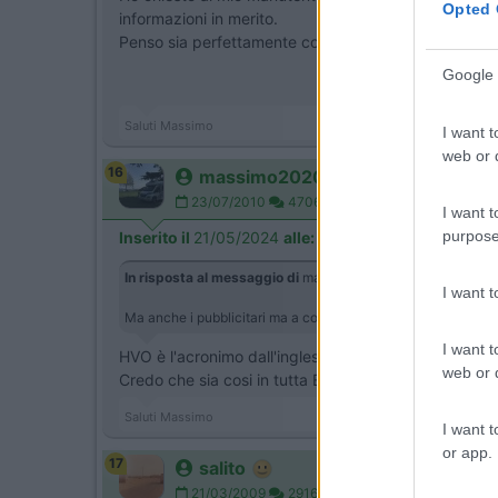
Opted 
informazioni in merito.
Penso sia perfettamente compatibile ma preferirei ve
Google 
Saluti Massimo
I want t
web or d
16
massimo2020
23/07/2010
4706
I want t
purpose
Inserito il
21/05/2024
alle:
11:06:56
In risposta al messaggio di
marob
del
20/05/2024
alle
18:5
I want 
Ma anche i pubblicitari ma a cosa pensano quando propongon
I want t
HVO è l'acronimo dall'inglese di olio vegetale idrotra
web or d
Credo che sia cosi in tutta Europa
Saluti Massimo
I want t
or app.
17
salito
21/03/2009
29162