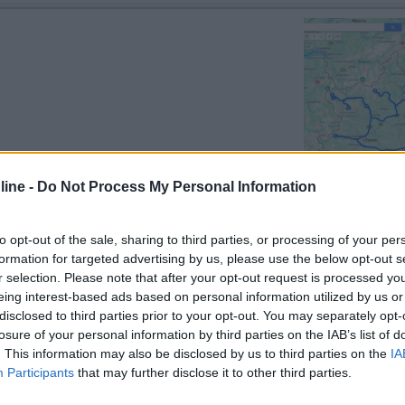
Previous
ine -
Do Not Process My Personal Information
Finlandia 
to opt-out of the sale, sharing to third parties, or processing of your per
formation for targeted advertising by us, please use the below opt-out s
r selection. Please note that after your opt-out request is processed y
eing interest-based ads based on personal information utilized by us or
disclosed to third parties prior to your opt-out. You may separately opt-
losure of your personal information by third parties on the IAB’s list of
18:02:08
. This information may also be disclosed by us to third parties on the
IA
Participants
that may further disclose it to other third parties.
cercato altro ma trovo solo post molto datati. Nessuno ha provato il diesel Hvo di