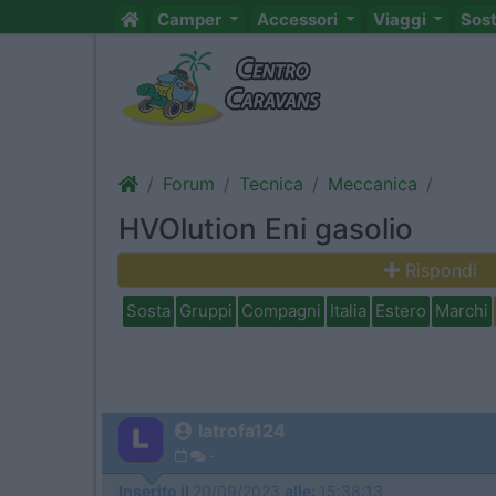
Camper
Accessori
Viaggi
Sos
Forum
Tecnica
Meccanica
HVOlution Eni gasolio
Rispondi
Sosta
Gruppi
Compagni
Italia
Estero
Marchi
latrofa124
-
Inserito il
20/09/2023
alle:
15:38:13