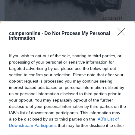
camperonline -
Do Not Process My Personal
Information
8
DiegoMochen
3
If you wish to opt-out of the sale, sharing to third parties, or
Inserito il
30/07/2018
alle:
10:50:43
processing of your personal or sensitive information for
In risposta al messaggio di
DiegoMochen
del
26/07/2018
alle
12:11:08
targeted advertising by us, please use the below opt-out
section to confirm your selection. Please note that after your
Buongiorno a tutti! Volevo chiedere, se qualcuno ne è a conoscenza,
opt-out request is processed you may continue seeing
cosa si nasconde dietro questo tappo. Si trova sul cambio di un motore
interest-based ads based on personal information utilized by
Ford 4BA, 2.5 Diesel del 1990. Ho scovato una perdita, ma prima di
us or personal information disclosed to third parties prior to
smontarlo
your opt-out. You may separately opt-out of the further
...
disclosure of your personal information by third parties on the
IAB’s list of downstream participants. This information may
nessuno?
also be disclosed by us to third parties on the
IAB’s List of
morodirho
Downstream Participants
that may further disclose it to other
third parties.
-