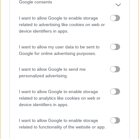
a meno che qualcuno abbia messo dell'olio .
Google consents
non pare che eprda da lì, ma proprio dal tappo rotondo più
grande sotto, quello cerchiato di rosso. Strano in effetti, che
I want to allow Google to enable storage
abbiano riempitro troppo al precedente tagliando?
related to advertising like cookies on web or
device identifiers in apps.
morodirho
-
I want to allow my user data to be sent to
Inserito il
30/07/2018
alle:
12:51:36
Google for online advertising purposes.
In risposta al messaggio di
DiegoMochen
del
30/07/2018
alle
12:39:12
I want to allow Google to send me
personalized advertising.
non pare che eprda da lì, ma proprio dal tappo rotondo più grande sotto,
quello cerchiato di rosso. Strano in effetti, che abbiano riempitro troppo al
precedente tagliando?
I want to allow Google to enable storage
ho capito che perde dal tappo rotondo, prova a controllare il
related to analytics like cookies on web or
livello olio cambio,non vorrei che qualcuno abbia messo l'olio da
device identifiers in apps.
quel tappo
oppure senti un meccanico per sapere ( io non
lo so) se ci sia un paraolio che non tiene e che fa uscire l'olio dal
I want to allow Google to enable storage
cambio
related to functionality of the website or app.
mala tempora currunt, sed peiora parantur