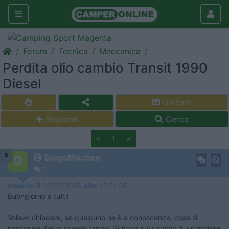
Forum
Tecnica
Meccanica
Perdita olio cambio Transit 1990
Diesel
Galleria
Rispondi
Cerca
<
1
>
8
DiegoMochen
3
Inserito il
26/07/2018
alle:
12:11:08
Buongiorno a tutti!
Volevo chiedere, se qualcuno ne è a conoscenza, cosa si
nasconde dietro questo tappo. Si trova sul cambio di un motore