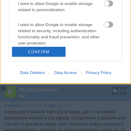
I want to allow Google to enable storage
Modificato da morodirho il 30/07/2018 alle 12:53:45
related to personalization.
I want to allow Google to enable storage
related to security, including authentication
functionality and fraud prevention, and other
user protection.
CONFIRM
Data Deletion
Data Access
Privacy Policy
8
DiegoMochen
3
Inserito il
03/08/2018
alle:
14:35:07
il tappo per il livello è molto più in basso, poi è una perdita
abbastanza recente e che sappia, il proprietario è qualche anno
che non ci guarda in quella zona. Ho ancora troppa premura a
smontare il tappo. Vediamo se arriva qualcun'altro che lo ha già