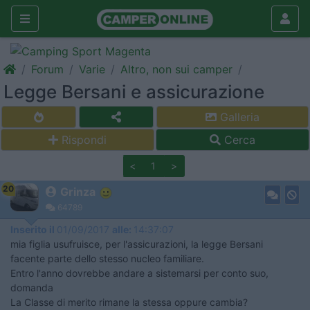
Forum
Varie
Altro, non sui camper
Legge Bersani e assicurazione
Galleria
Rispondi
Cerca
<
1
>
20
Grinza
64789
Inserito il
01/09/2017
alle:
14:37:07
mia figlia usufruisce, per l'assicurazioni, la legge Bersani
facente parte dello stesso nucleo familiare.
Entro l'anno dovrebbe andare a sistemarsi per conto suo,
domanda
La Classe di merito rimane la stessa oppure cambia?