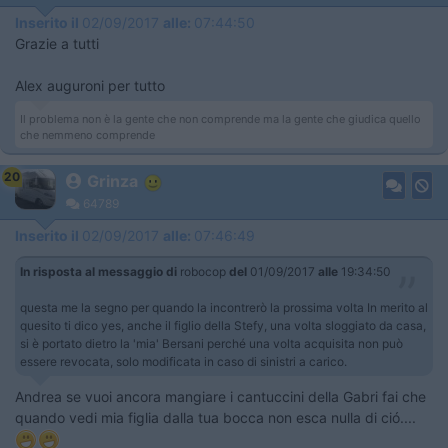
Inserito il
02/09/2017
alle:
07:44:50
Grazie a tutti
Alex auguroni per tutto
Il problema non è la gente che non comprende ma la gente che giudica quello
che nemmeno comprende
20
Grinza
64789
Inserito il
02/09/2017
alle:
07:46:49
In risposta al messaggio di
robocop
del
01/09/2017
alle
19:34:50
questa me la segno per quando la incontrerò la prossima volta In merito al
quesito ti dico yes, anche il figlio della Stefy, una volta sloggiato da casa,
si è portato dietro la 'mia' Bersani perché una volta acquisita non può
essere revocata, solo modificata in caso di sinistri a carico.
Andrea se vuoi ancora mangiare i cantuccini della Gabri fai che
quando vedi mia figlia dalla tua bocca non esca nulla di ció....