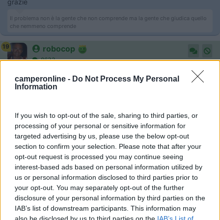
grazie
Il problema non è la gente che non comprende ma la gente che giudica quello
che nemmeno comprende
19
robocop
8633
Inserito il
01/09/2017
alle:
19:34:50
camperonline -
Do Not Process My Personal
Information
In risposta al messaggio di
Grinza
del
01/09/2017
alle
17:00:55
ciao Alex, come va? Ho letto le tue peripezie ... Dicevo che a parte che
If you wish to opt-out of the sale, sharing to third parties, or
pur che si tolga di casa mi conviene anche pagargli l'assicurazione ma mi
processing of your personal or sensitive information for
serviva una conferma grazie
targeted advertising by us, please use the below opt-out
questa me la segno per quando la incontrerò la prossima
section to confirm your selection. Please note that after your
volta
opt-out request is processed you may continue seeing
interest-based ads based on personal information utilized by
us or personal information disclosed to third parties prior to
In merito al quesito ti dico yes, anche il figlio della Stefy, una
your opt-out. You may separately opt-out of the further
volta sloggiato da casa, si è portato dietro la 'mia' Bersani
disclosure of your personal information by third parties on the
perché una volta acquisita non può essere revocata, solo
IAB’s list of downstream participants. This information may
modificata in caso di sinistri a carico.
also be disclosed by us to third parties on the
IAB’s List of