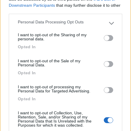
Downstream Participants
that may further disclose it to other
andrea
third parties.
Personal Data Processing Opt Outs
Please note that this website/app uses one or more Google
services and may gather and store information including but
I want to opt-out of the Sharing of my
not limited to your visit or usage behaviour. You may click to
personal data.
grant or deny consent to Google and its third-party tags to
Opted In
use your data for below specified purposes in below Google
consent section.
21
alexf
I want to opt-out of the Sale of my
10001
Personal Data.
Opted In
Inserito il
01/09/2017
alle:
22:36:28
In risposta al messaggio di
Grinza
del
01/09/2017
alle
17:00:55
I want to opt-out of processing my
Personal Data for Targeted Advertising.
ciao Alex, come va? Ho letto le tue peripezie ... Dicevo che a parte che
Opted In
pur che si tolga di casa mi conviene anche pagargli l'assicurazione ma mi
serviva una conferma grazie
I want to opt-out of Collection, Use,
Un incident senza danni fisici ma che ha lasciato un certo
Retention, Sale, and/or Sharing of my
danno psicologico, spero che passi riprendendo ad usare il
Personal Data that Is Unrelated with the
Purposes for which it was collected.
camper anche se. oggi, non ne abbiamo molta volontà.