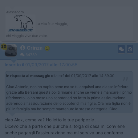
Alessandro
La vita è un viaggio,
chi viaggia vive due volte.
20
Grinza
64789
Inserito il
01/09/2017
alle:
17:00:55
In risposta al messaggio di
alexf
del
01/09/2017
alle
14:59:00
Ciao Antonio, non ho capito bene ma se tu acquisci una classe inferiore
grazie alla Bersani questa poi ti rimane anche se viene a mancare il primo
riferimento. Io ho preso uno scooter ed ho fatto la prima assicurazione
aderendo all'assicurazione dello scooter di mia figlia. Ora mia figlia non è
più in famiglia ma ho sempre mantenuto la stessa categoria. Ciao
ciao Alex, come va? Ho letto le tue peripezie ...
Dicevo che a parte che pur che si tolga di casa mi conviene
anche pagargli l'assicurazione ma mi serviva una conferma