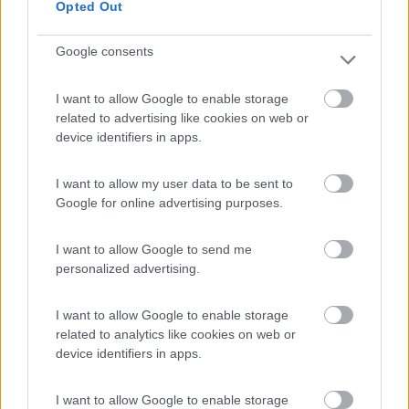
Opted Out
Ci sarà anche da vedere come e quando il caso si chiuderà,
sono un po' preoccupato.
Google consents
I want to allow Google to enable storage
Alessandro
related to advertising like cookies on web or
device identifiers in apps.
La vita è un viaggio,
I want to allow my user data to be sent to
chi viaggia vive due volte.
Google for online advertising purposes.
I want to allow Google to send me
personalized advertising.
I want to allow Google to enable storage
related to analytics like cookies on web or
device identifiers in apps.
I want to allow Google to enable storage