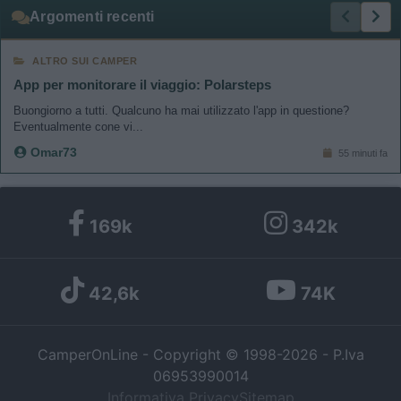
Argomenti recenti
ALTRO SUI CAMPER
App per monitorare il viaggio: Polarsteps
Buongiorno a tutti. Qualcuno ha mai utilizzato l'app in questione?
Eventualmente cone vi...
Omar73
55 minuti fa
169k
342k
42,6k
74K
CamperOnLine - Copyright © 1998-2026 - P.Iva
06953990014
Informativa Privacy
Sitemap