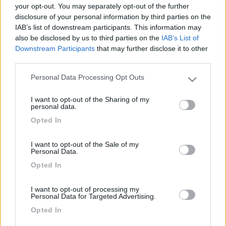
your opt-out. You may separately opt-out of the further
23
mapalib
disclosure of your personal information by third parties on the
16614
IAB’s list of downstream participants. This information may
also be disclosed by us to third parties on the
IAB’s List of
Inserito il
14/03/2018
alle:
09:57:44
Downstream Participants
that may further disclose it to other
In risposta al messaggio di
Saluse
del
14/03/2018
alle
09:47:58
third parties.
Purtroppo però passerà in sordina a differenza dei calciatori... e questo è
Personal Data Processing Opt Outs
Please note that this website/app uses one or more Google
ancora più triste. È stato il primo libro che ho letto al liceo e che mi ha
services and may gather and store information including but
fatto appassionare allo studio delle scienze in quegli anni. Grazie!
I want to opt-out of the Sharing of my
not limited to your visit or usage behaviour. You may click to
personal data.
beh, non direi...
grant or deny consent to Google and its third-party tags to
Opted In
use your data for below specified purposes in below Google
sergiozh
consent section.
-
I want to opt-out of the Sale of my
Personal Data.
Inserito il
14/03/2018
alle:
10:18:51
E' morto in un giorno speciale, lo stesso della nascita di einstein.
Opted In
inoltre e' nato esattamente 300 anni dopo la morte di galileo.
I want to opt-out of processing my
Personal Data for Targeted Advertising.
Sono coincidenze ? Mah.
Opted In
https://www.ilpost.it/2018/03/1...