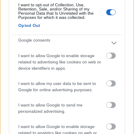
I want to opt-out of Collection, Use,
Retention, Sale, and/or Sharing of my
Modificato da sergiozh il 14/03/2018 alle 19:57:18
Personal Data that Is Unrelated with the
Purposes for which it was collected.
Opted Out
Google consents
I want to allow Google to enable storage
related to advertising like cookies on web or
device identifiers in apps.
I want to allow my user data to be sent to
Google for online advertising purposes.
18
dani1967
31615
I want to allow Google to send me
Inserito il
14/03/2018
alle:
10:38:11
personalized advertising.
Di sicuro una persona che ha lasciato una traccia profonda nella
storia dell'umanità. Peraltro affrontando temi dalla difficile
I want to allow Google to enable storage
comprensione, totalmente controintuitivi. Io credo che riposerà
related to analytics like cookies on web or