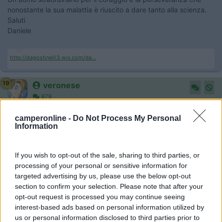
nonostante la sua malattia è riuscito a dare tanto alla scienza.
Saluti
Daniele
http://dagostinelli3.wix.com/da...
19
veronese
879
Inserito il
14/03/2018
alle:
09:38:11
camperonline -
Do Not Process My Personal
Condivido in tutto.
Information
8
Saluse
191
If you wish to opt-out of the sale, sharing to third parties, or
Inserito il
14/03/2018
alle:
09:47:58
processing of your personal or sensitive information for
Purtroppo però passerà in sordina a differenza dei calciatori... e
targeted advertising by us, please use the below opt-out
questo è ancora più triste.
section to confirm your selection. Please note that after your
È stato il primo libro che ho letto al liceo e che mi ha fatto
opt-out request is processed you may continue seeing
appassionare allo studio delle scienze in quegli anni.
interest-based ads based on personal information utilized by
Grazie!
us or personal information disclosed to third parties prior to