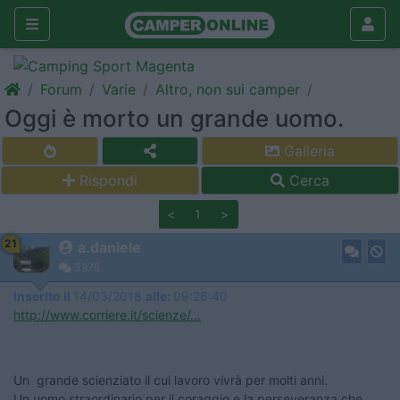
Forum
Varie
Altro, non sui camper
Oggi è morto un grande uomo.
Galleria
Rispondi
Cerca
<
1
>
21
a.daniele
3975
Inserito il
14/03/2018
alle:
09:26:40
http://www.corriere.it/scienze/...
Un grande scienziato il cui lavoro vivrà per molti anni.
Un uomo straordinario per il coraggio e la perseveranza che