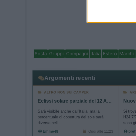
I want t
I want t
authenti
Sosta
Gruppi
Compagni
Italia
Estero
Marchi
Argomenti recenti
ALTRO NON SUI CAMPER
AR
Eclissi solare parziale del 12 Agosto 2026
Sarà visibile anche dall'Italia, ma la
Si trov
percentuale di copertura del sole sarà
H24 7/7
diversa nell...
sono gi
Emme48
Oggi alle 11:23
bret