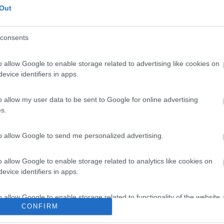
Out
consents
:08:58
o allow Google to enable storage related to advertising like cookies on
ico e non produce CO2 che provoca il cambiamento climatico terrestre. dunque teor
evice identifiers in apps.
per quei pochi anni che ho ancora disponibili vedrò sempre i soliti ca
o allow my user data to be sent to Google for online advertising
lto e maturo vedra un drastico cambiamento
s.
to allow Google to send me personalized advertising.
o allow Google to enable storage related to analytics like cookies on
evice identifiers in apps.
o allow Google to enable storage related to functionality of the website
CONFIRM