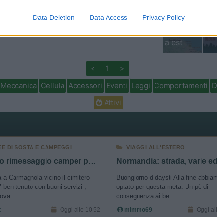
Previous
o allow Google to enable storage related to personalization.
Data Deletion
Data Access
Privacy Policy
o allow Google to enable storage related to security, including
Finlandia 
cation functionality and fraud prevention, and other user protection.
<
1
>
Meccanica
Cellula
Accessori
Eventi
Leggi
Comportamenti
D
Attivi
EE DI SOSTA E CAMPEGGI
VIAGGI ALL'ESTERO
Nuovo rimessaggio camper posti coperti e scoperti
a a Carmagnola vicino il cimitero
Buongiorno d-daysti Alla fine abbia
 ben tenuto con buoni servizi ,
optato per questa meta. Un pò di
ova...
conseguenza ai be...
t
Oggi alle 10:52
mimmo69
Oggi al