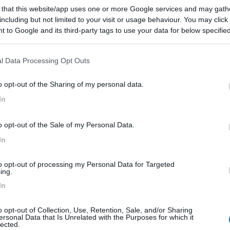
 that this website/app uses one or more Google services and may gath
including but not limited to your visit or usage behaviour. You may click 
 to Google and its third-party tags to use your data for below specifi
ogle consent section.
' ecologico e non produce CO2 che provoca il cambiamento climatico te
l Data Processing Opt Outs
 arrivera' a distribuirlo come ora viene distribuita benzina e diesel 
o opt-out of the Sharing of my personal data.
In
o opt-out of the Sale of my Personal Data.
In
4:56:48
to opt-out of processing my Personal Data for Targeted
ing.
In
o opt-out of Collection, Use, Retention, Sale, and/or Sharing
ersonal Data that Is Unrelated with the Purposes for which it
lected.