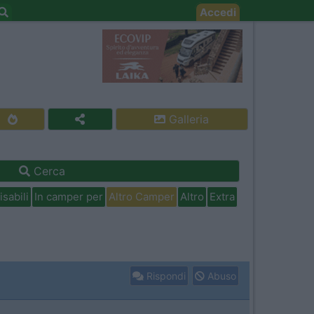
Accedi
Galleria
Cerca
isabili
In camper per
Altro Camper
Altro
Extra
Rispondi
Abuso