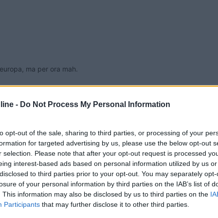
tt'europa, ma per ora mah.
izzata in modo da avere un camper 4x4 ad idrogeno o che motore ele
ine -
Do Not Process My Personal Information
to opt-out of the sale, sharing to third parties, or processing of your per
formation for targeted advertising by us, please use the below opt-out s
:24:41
r selection. Please note that after your opt-out request is processed y
eing interest-based ads based on personal information utilized by us or
o le stazioni di ricarica in tutt'europa, ma per ora mah. Sarebbe interessante sap
disclosed to third parties prior to your opt-out. You may separately opt-
losure of your personal information by third parties on the IAB’s list of
. This information may also be disclosed by us to third parties on the
IA
Participants
that may further disclose it to other third parties.