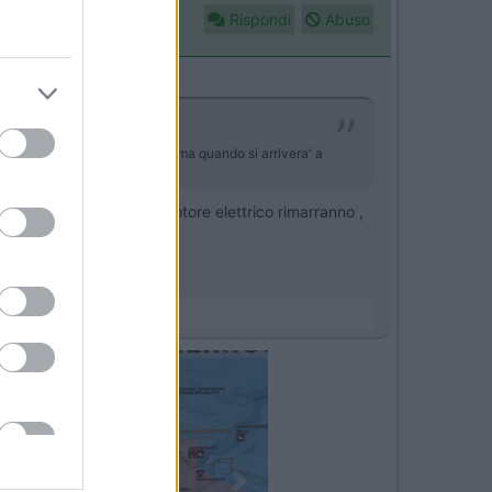
Rispondi
Abuso
icamente sarebbe si il futuro ma quando si arrivera' a
rburanti e i dubbi sull motore elettrico rimarranno ,