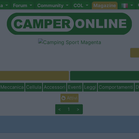
ta
Forum
Community
COL
Magazine
Meccanica
Cellula
Accessori
Eventi
Leggi
Comportamenti
D
Attivi
<
1
>