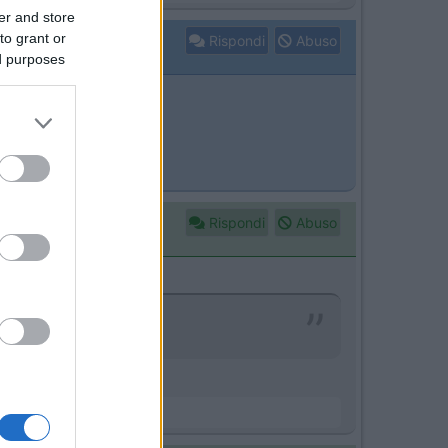
er and store
to grant or
Rispondi
Abuso
ed purposes
rrestre.
?
Rispondi
Abuso