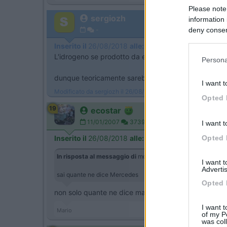
Please note
sergiozh
information 
-
deny consent
in below Go
Inserito il
26/08/2018
alle:
15:08:58
L'idrogeno se prodotto da elettricita' rinnovabile e
Persona
dunque teoricamente sarebbe si il futuro ma quando si
I want t
Modificato da sergiozh il 26/08/2018 alle 15:09:52
Opted 
19
ecostar
11/01/2007
37391
I want t
Inserito il
26/08/2018
alle:
15:23:44
Opted 
In risposta al messaggio di
morodirho
del
26/08/2018
alle
1
I want 
Advertis
sai quante ne dice Mercedes
Opted 
non solo quante ne dice ma anche quante ne fa
I want t
Mario
of my P
was col