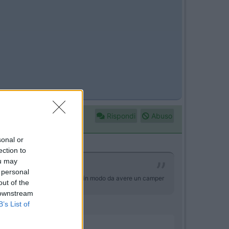
ttrico ci mettono.
Rispondi
Abuso
sonal or
ection to
ou may
 personal
ere se ogni ruota e' motorizzata in modo da avere un camper
out of the
 downstream
B’s List of