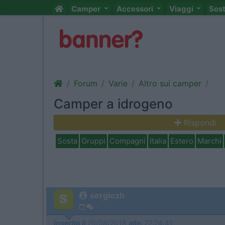
Camper
Accessori
Viaggi
Sos
Forum
Varie
Altro sui camper
Camper a idrogeno
Rispondi
Sosta
Gruppi
Compagni
Italia
Estero
Marchi
sergiozh
-
Inserito il
25/08/2018
alle:
22:24:41