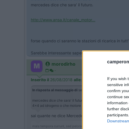
mercedes dice che sara' il futuro.
http://www.ansa.it/canale_motor...
forse quando ci saranno le stazioni di ricarica in tu
Sarebbe interessante sapere se ogni ruota e' motor
camperonl
morodirho
-
If you wish 
Inserito il
26/08/2018
alle:
14:56:48
sensitive in
In risposta al messaggio di
sergiozh
del
25/08/2018
alle
22
confirm you
continue se
mercedes dice che sara' il futuro. ... forse quando ci sarann
information 
4x4 ad idrogeno o che motore elettrico ci mettono.
further disc
participants
sai quante ne dice Mercedes
Downstream 
mala tempora currunt, sed peiora parantur