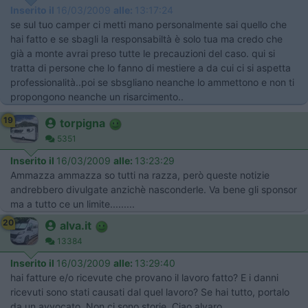
Inserito il
16/03/2009
alle:
13:17:24
se sul tuo camper ci metti mano personalmente sai quello che
hai fatto e se sbagli la responsabiltà è solo tua ma credo che
già a monte avrai preso tutte le precauzioni del caso. qui si
tratta di persone che lo fanno di mestiere a da cui ci si aspetta
professionalità..poi se sbsgliano neanche lo ammettono e non ti
propongono neanche un risarcimento..
19
torpigna
5351
Inserito il
16/03/2009
alle:
13:23:29
Ammazza ammazza so tutti na razza, però queste notizie
andrebbero divulgate anzichè nasconderle. Va bene gli sponsor
ma a tutto ce un limite.........
20
alva.it
13384
Inserito il
16/03/2009
alle:
13:29:40
hai fatture e/o ricevute che provano il lavoro fatto? E i danni
ricevuti sono stati causati dal quel lavoro? Se hai tutto, portalo
da un avvocato. Non ci sono storie. Ciao alvaro