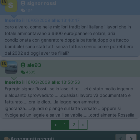
18
signor rossi
104
Inserito il
16/03/2009
alle:
13:40:47
caro alvaro, come nelle migliori tradizioni italiane i lavori che in
totale ammontavano a 6600 euro(pannello solare, aria
condizionata con generatore,doppia batteria,doppio attacco
bombole) sono stati fatti senza fattura sennò come potrebbero
dal 2002 ad oggi aver tre filiali?
18
ale93
4505
Inserito il
16/03/2009
alle:
13:50:53
Egregio signor Rossi...se lo lasci dire....lei è stato molto ingenuo
e alquanto sprovveduto......qualsiasi lavoro và documentato e
fatturato.....ora le dico....la legge non ammette
ignoranza.....quindi o piange sul latte versato ...oppure si
rivolge ad un legale e salva il salvabile......cordialmente Rossella
<
1
2
>
Argomenti recenti