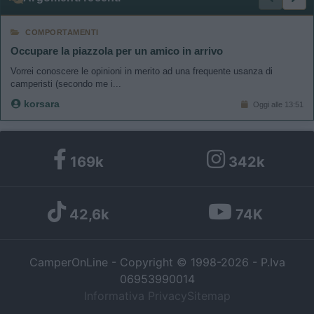
COMPORTAMENTI
Occupare la piazzola per un amico in arrivo
Vorrei conoscere le opinioni in merito ad una frequente usanza di
camperisti (secondo me i...
korsara
Oggi alle 13:51
169k
342k
42,6k
74K
CamperOnLine - Copyright © 1998-2026 - P.Iva
06953990014
Informativa Privacy
Sitemap