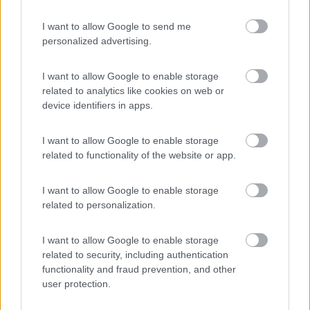
1540
I want to allow Google to send me
Inserito il
16/03/2009
alle:
11:08:38
personalized advertising.
quote:
Originally posted by a.daniele
quote:
Originally posted by signor rossi
ho fatto instalare i
pannelli solari..mi hanno messo 12 viti..mi hanno bucato il tetto
I want to allow Google to enable storage
con relativa infiltrazione... >
related to analytics like cookies on web or
device identifiers in apps.
> Spero di aver capito male. Per fissare le staffe dei pannelli sul
tetto hanno utilizzato delle viti? [:0] Non conoscono il sicaflex?
I want to allow Google to enable storage
Saluti Danieleid="blue">
related to functionality of the website or app.
>
I want to allow Google to enable storage
> non penso proprio. io sul mio da 3 anni ho fissato 2 pannelli
related to personalization.
solari da 110 w l'uno,fissati e staffati tramite viteria al tetto. se
viene sigillato per bene non vedo il problema. se non hai il tetto
I want to allow Google to enable storage
rigido e portante come il mio non puoi permetterti solo di
related to security, including authentication
incollarli. dopo un po' li perdi in autostrada. luca
functionality and fraud prevention, and other
17
masivo
user protection.
15692