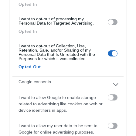
Opted In
Inserito il
16/03/2009
alle:
10:11:49
quote:
Originally posted by signor rossi
I want to opt-out of processing my
no no hai capito benissimo 12 viti 12 buchi.. >
Personal Data for Targeted Advertising.
> Allora sono proprio pazzi incompetenti !!! Danieleid="blue">
Opted In
18
signor rossi
I want to opt-out of Collection, Use,
104
Retention, Sale, and/or Sharing of my
Personal Data that Is Unrelated with the
Inserito il
16/03/2009
alle:
10:20:39
Purposes for which it was collected.
sarebbe mia intenzione farlo sapere al maggior numero di
Opted Out
persone proprio perchè non mi è rimasto altro da fare .. non
voglio diffamarli ma a me ne hanno combinate troppe..a
Google consents
vendere sono tutti buoni..ma è il post vendita che conta..tra
l'altro si stanno ampliando con una nuova apertura nel
piemonte!!! aiuto si salvi chi puòòò. pensa che non avevano
I want to allow Google to enable storage
neanche i bolli in regola del mio mezzo comprato ex noleggio e
related to advertising like cookies on web or
quando ho avuto un problema copribile dalla garanzia ho
device identifiers in apps.
dovuto pagarmelo e non me li hanno ridati! 108 euro!!pidocchi e
maleducati!
I want to allow my user data to be sent to
18
Tuonomotori
Google for online advertising purposes.