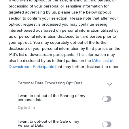
tempo. M.S.
processing of your personal or sensitive information for
targeted advertising by us, please use the below opt-out
Modificato da Marystar il 16/03/2009 alle 08:34:29
section to confirm your selection. Please note that after your
21
a.daniele
opt-out request is processed you may continue seeing
3975
interest-based ads based on personal information utilized by
us or personal information disclosed to third parties prior to
Inserito il
16/03/2009
alle:
09:58:48
your opt-out. You may separately opt-out of the further
quote:
Originally posted by signor rossi
ho fatto instalare i
disclosure of your personal information by third parties on the
pannelli solari..mi hanno messo 12 viti..mi hanno bucato il tetto
IAB’s list of downstream participants. This information may
con relativa infiltrazione... >
also be disclosed by us to third parties on the
IAB’s List of
> Spero di aver capito male. Per fissare le staffe dei pannelli sul
Downstream Participants
that may further disclose it to other
tetto hanno utilizzato delle viti? [:0] Non conoscono il sicaflex?
third parties.
Saluti Danieleid="blue">
Personal Data Processing Opt Outs
Please note that this website/app uses one or more Google
18
signor rossi
services and may gather and store information including but
104
I want to opt-out of the Sharing of my
not limited to your visit or usage behaviour. You may click to
personal data.
Inserito il
16/03/2009
alle:
10:02:05
grant or deny consent to Google and its third-party tags to
Opted In
no no hai capito benissimo 12 viti 12 buchi..
use your data for below specified purposes in below Google
consent section.
21
a.daniele
I want to opt-out of the Sale of my
Personal Data.
3975