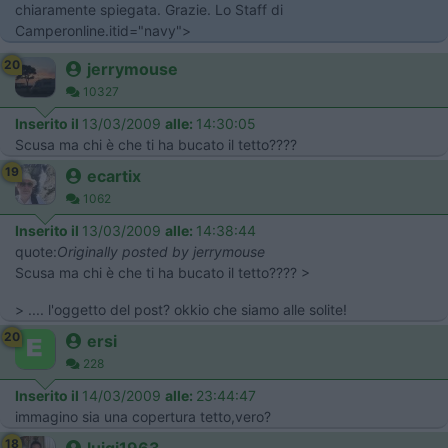
chiaramente spiegata. Grazie. Lo Staff di
Camperonline.itid="navy">
20
jerrymouse
10327
Inserito il
13/03/2009
alle:
14:30:05
Scusa ma chi è che ti ha bucato il tetto????
19
ecartix
1062
Inserito il
13/03/2009
alle:
14:38:44
quote:
Originally posted by jerrymouse
Scusa ma chi è che ti ha bucato il tetto???? >
> .... l'oggetto del post? okkio che siamo alle solite!
20
ersi
228
Inserito il
14/03/2009
alle:
23:44:47
immagino sia una copertura tetto,vero?
18