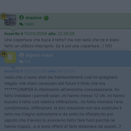
17
masivo
15692
Inserito il
15/03/2009
alle:
22:39:29
Una copertura che buca il tetto? ma non sarà che ne è stato
fatto un utilizzo improprio. Se è poi una copertura...! IVO
18
signor rossi
104
Inserito il
16/03/2009
alle:
08:15:54
vedo che ci sono stati dei fraintendimenti così mi spiegherò
meglio. miè stato censurato dal forum il titolo che era
******CAMPER in riferimento all'omonima concessionaria. ho
fatto instalare i pannelli solari..mi hanno messo 12 viti..mi hanno
bucato il tetto con relativa infiltrazione...ho fatto montare l'aria
condizionata..infiltrazioni. la loro soluzione non era sostituire il
tetto ma il legno sottostante e da sotto.ho rifiutato.ho poi
saputo che il lavoro lo avevavno fatto fare fuori perchè ne
hanno troppo...e si sono offerti di farlo sistemare da questi...?