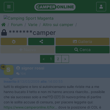
Forum
Varie
Altro sui camper
*******camper
Galleria
Nuovo
Cerca
<
1
2
>
18
signor rossi
104
Inserito il
13/03/2009
alle:
14:00:55
tutti lo elogiano e loro si autoincensano sulle riviste ma a me
hanno bucato il tetto e non mi hanno ancora risarcito.. possibile
che sia successo solo a me??[}:)][?] Di nuovo:prima di partire
con le solite accuse di censura, per piacere leggete qui:
https://www.camperonline.it/for...
dove la posizione di COL è