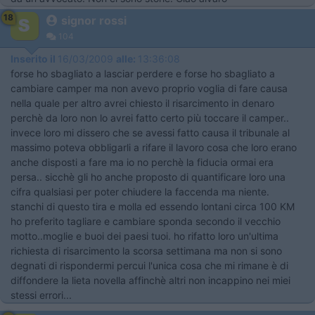
18
signor rossi
104
Inserito il
16/03/2009
alle:
13:36:08
forse ho sbagliato a lasciar perdere e forse ho sbagliato a
cambiare camper ma non avevo proprio voglia di fare causa
nella quale per altro avrei chiesto il risarcimento in denaro
perchè da loro non lo avrei fatto certo più toccare il camper..
invece loro mi dissero che se avessi fatto causa il tribunale al
massimo poteva obbligarli a rifare il lavoro cosa che loro erano
anche disposti a fare ma io no perchè la fiducia ormai era
persa.. sicchè gli ho anche proposto di quantificare loro una
cifra qualsiasi per poter chiudere la faccenda ma niente.
stanchi di questo tira e molla ed essendo lontani circa 100 KM
ho preferito tagliare e cambiare sponda secondo il vecchio
motto..moglie e buoi dei paesi tuoi. ho rifatto loro un'ultima
richiesta di risarcimento la scorsa settimana ma non si sono
degnati di rispondermi percui l'unica cosa che mi rimane è di
diffondere la lieta novella affinchè altri non incappino nei miei
stessi errori...