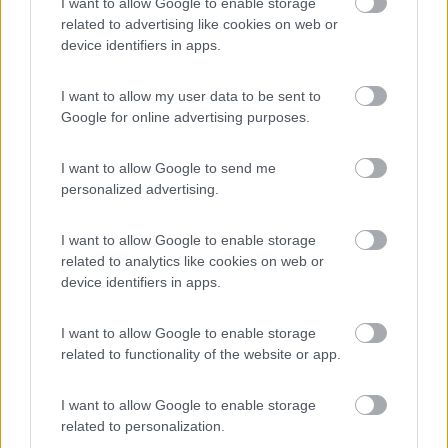
I want to allow Google to enable storage
con poco gasolio e far rifornimento in loco oppure mettere,
related to advertising like cookies on web or
prima delle zone fredde, gli appositi additivi o aggiungere
device identifiers in apps.
benzina o kerosene al gasolio. >
> Attenzione a far certi lavori!!! sicuramente il ghiaccio va via
I want to allow my user data to be sent to
ma cè il pericolo di spaccare sia la pompa che il filtro...
Google for online advertising purposes.
>
I want to allow Google to send me
personalized advertising.
> Me ne rendo conto, poichè lo sbalzo di temperatura può
essere notevole. A mali estremi, estremi rimedi, all'inizio degli
anni 80, quando non si usava il gasolio invernale, sono ripartito
I want to allow Google to enable storage
più volte utilizzando tale sistema, senza inconvenienti. Il
related to analytics like cookies on web or
pericolo di una lesione alle parti realizzate con materiali poco
device identifiers in apps.
elastici, purtroppo c'è.
20
riccardot
I want to allow Google to enable storage
related to functionality of the website or app.
319
Inserito il
06/11/2006
alle:
19:26:21
I want to allow Google to enable storage
quote:
Originally posted by 71roby
related to personalization.
Ciao a tutti , probabilmente siete tutti esperti e bravi pertanto il