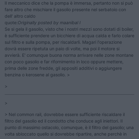
Il meccanico dice che la pompa è immersa, pertanto non si può
fare altro che mischiare il gasolio presente nel serbatoio con
dell' altro caldo
quote:
Originally posted by maanibal I
Se si gela il gasolio, visto che i nostri mezzi sono dotati di boiler,
è sufficiente prendere un bicchiere di acqua calda e farlo colare
sul filtro e sulla pompa, per riscaldarli. Magari l'operazione
dovrà essere ripetuta un paio di volte, ma poi il motore si
avvierà. E' comunque buona norma arrivare nelle zone montane
con poco gasolio e far rifornimento in loco oppure mettere,
prima delle zone fredde, gli appositi additivi o aggiungere
benzina o kerosene al gasolio. >
>
>
> Nel common rail, dovrebbe essere sufficiente riscaldare il
filtro del gasolio ed il condotto che conduce agli iniettori. Il
punto di massimo ostacolo, comunque, è il filtro del gasolio; una
volta sbloccato quello si dovrebbe ripartire, anche perchè in