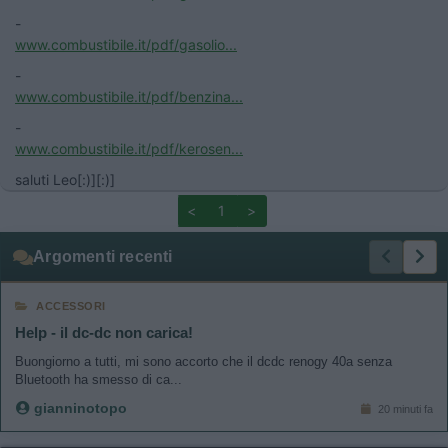
-
www.combustibile.it/pdf/gasolio...
-
www.combustibile.it/pdf/benzina...
-
www.combustibile.it/pdf/kerosen...
saluti Leo[:)][:)]
<
1
>
Argomenti recenti
ACCESSORI
Help - il dc-dc non carica!
Buongiorno a tutti, mi sono accorto che il dcdc renogy 40a senza
Bluetooth ha smesso di ca...
gianninotopo
20 minuti fa