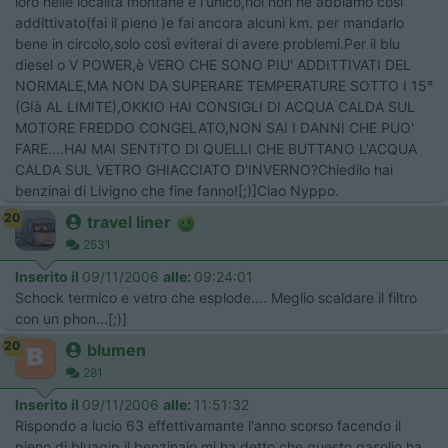
loro nelle località montane è l'unico,noi non ne abbiamo così
addittivato(fai il pieno )e fai ancora alcuni km. per mandarlo
bene in circolo,solo così eviterai di avere problemi.Per il blu
diesel o V POWER,è VERO CHE SONO PIU' ADDITTIVATI DEL
NORMALE,MA NON DA SUPERARE TEMPERATURE SOTTO I 15°
(GIà AL LIMITE),OKKIO HAI CONSIGLI DI ACQUA CALDA SUL
MOTORE FREDDO CONGELATO,NON SAI I DANNI CHE PUO'
FARE....HAI MAI SENTITO DI QUELLI CHE BUTTANO L'ACQUA
CALDA SUL VETRO GHIACCIATO D'INVERNO?Chiedilo hai
benzinai di Livigno che fine fanno![;)]Ciao Nyppo.
20
travel liner
2531
Inserito il
09/11/2006
alle:
09:24:01
Schock termico e vetro che esplode.... Meglio scaldare il filtro
con un phon...[;)]
20
blumen
281
Inserito il
09/11/2006
alle:
11:51:32
Rispondo a lucio 63 effettivamante l'anno scorso facendo il
pieno di bluagip il benzinaio mi ha detto che questo gasolio ha