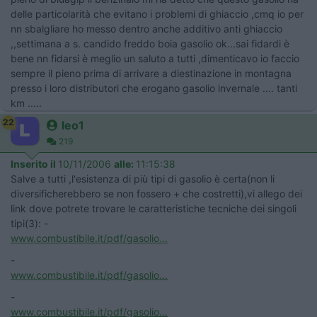
delle particolarità che evitano i problemi di ghiaccio ,cmq io per
nn sbalgliare ho messo dentro anche additivo anti ghiaccio
,,settimana a s. candido freddo boia gasolio ok...sai fidardi è
bene nn fidarsi è meglio un saluto a tutti ,dimenticavo io faccio
sempre il pieno prima di arrivare a diestinazione in montagna
presso i loro distributori che erogano gasolio invernale .... tanti
km .....
22
leo1
219
Inserito il
10/11/2006
alle:
11:15:38
Salve a tutti ,l'esistenza di più tipi di gasolio è certa(non li
diversificherebbero se non fossero + che costretti),vi allego dei
link dove potrete trovare le caratteristiche tecniche dei singoli
tipi(3): -
www.combustibile.it/pdf/gasolio...
-
www.combustibile.it/pdf/gasolio...
-
www.combustibile.it/pdf/gasolio...