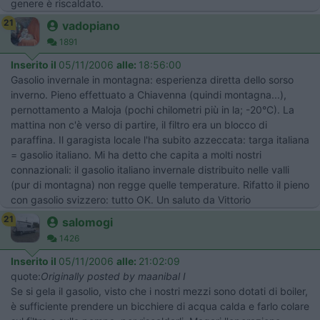
genere è riscaldato.
21
vadopiano
1891
Inserito il
05/11/2006
alle:
18:56:00
Gasolio invernale in montagna: esperienza diretta dello sorso
inverno. Pieno effettuato a Chiavenna (quindi montagna...),
pernottamento a Maloja (pochi chilometri più in la; -20°C). La
mattina non c'è verso di partire, il filtro era un blocco di
paraffina. Il garagista locale l'ha subito azzeccata: targa italiana
= gasolio italiano. Mi ha detto che capita a molti nostri
connazionali: il gasolio italiano invernale distribuito nelle valli
(pur di montagna) non regge quelle temperature. Rifatto il pieno
con gasolio svizzero: tutto OK. Un saluto da Vittorio
21
salomogi
1426
Inserito il
05/11/2006
alle:
21:02:09
quote:
Originally posted by maanibal I
Se si gela il gasolio, visto che i nostri mezzi sono dotati di boiler,
è sufficiente prendere un bicchiere di acqua calda e farlo colare