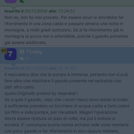
-
Inserito il
05/11/2006
alle:
13:24:51
Non so, non ho mai provato. Per essere sicuri si dovrebbe far
rifornimento in una zona calda e passare almeno una notte in
montagna, a molti gradi sottozero. Se si fa rifornimento già in
montagna la prova non è attendibile, poichè il gasolio potrebbe
già essere additivato.
20
71roby
32
Inserito il
05/11/2006
alle:
15:19:40
Il meccanico dice che la pompa è immersa, pertanto non si può
fare altro che mischiare il gasolio presente nel serbatoio con
dell' altro caldo
quote:
Originally posted by maanibal I
Se si gela il gasolio, visto che i nostri mezzi sono dotati di boiler,
è sufficiente prendere un bicchiere di acqua calda e farlo colare
sul filtro e sulla pompa, per riscaldarli. Magari l'operazione
dovrà essere ripetuta un paio di volte, ma poi il motore si
avvierà. E' comunque buona norma arrivare nelle zone montane
con poco gasolio e far rifornimento in loco oppure mettere,