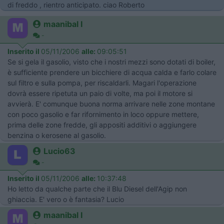
di freddo , rientro anticipato. ciao Roberto
maanibal I
-
Inserito il
05/11/2006
alle:
09:05:51
Se si gela il gasolio, visto che i nostri mezzi sono dotati di boiler,
è sufficiente prendere un bicchiere di acqua calda e farlo colare
sul filtro e sulla pompa, per riscaldarli. Magari l'operazione
dovrà essere ripetuta un paio di volte, ma poi il motore si
avvierà. E' comunque buona norma arrivare nelle zone montane
con poco gasolio e far rifornimento in loco oppure mettere,
prima delle zone fredde, gli appositi additivi o aggiungere
benzina o kerosene al gasolio.
Lucio63
-
Inserito il
05/11/2006
alle:
10:37:48
Ho letto da qualche parte che il Blu Diesel dell'Agip non
ghiaccia. E' vero o è fantasia? Lucio
maanibal I