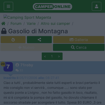
Forum
Varie
Altro sui camper
Gasolio di Montagna
Galleria
Nuovo
Cerca
<
1
>
20
71roby
32
Inserito il
05/11/2006
alle:
08:27:41
Ciao a tutti , probabilmente siete tutti esperti e bravi pertanto il
mio consiglio non vi servirà , comunque ....: sono stato per
questo ponte a Livigno , non ho fatto gasolio in loco, risultato,
mi si è congelata la pompa del gasolio, ho dovuto chiamare il
soccorso stradale per scongelare il tutto. Spesa 80 EURO ,3 ore