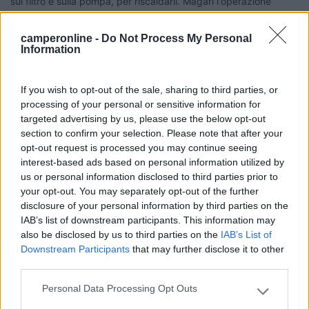
sul filtro e sulla pompa, per riscaldarli. Magari l'operazione
dovrà essere ripetuta un paio di volte, ma poi il motore si
avvierà. E' comunque buona norma arrivare nelle zone montane
camperonline -
Do Not Process My Personal
con poco gasolio e far rifornimento in loco oppure mettere,
Information
prima delle zone fredde, gli appositi additivi o aggiungere
benzina o kerosene al gasolio. >
If you wish to opt-out of the sale, sharing to third parties, or
> Ciao, io per scrupolo tengo due boulle (non so se si scrive
processing of your personal or sensitive information for
così) per l'acqua calda, una per la moglie e l'altra per il camper!!
targeted advertising by us, please use the below opt-out
[:D][:D][:D] Ciao Gigi
section to confirm your selection. Please note that after your
20
opt-out request is processed you may continue seeing
travel liner
interest-based ads based on personal information utilized by
2531
us or personal information disclosed to third parties prior to
Inserito il
05/11/2006
alle:
21:54:36
your opt-out. You may separately opt-out of the further
Io abito in Valle d'Aosta e con il gasolio messo qui non ho mai
disclosure of your personal information by third parties on the
avuto il benchè minimo problema nemmeno a -25... Ciao!
IAB’s list of downstream participants. This information may
also be disclosed by us to third parties on the
IAB’s List of
Yuma58-OLD
Downstream Participants
that may further disclose it to other
-
third parties.
Inserito il
06/11/2006
alle:
07:09:07
Personal Data Processing Opt Outs
quote:
Originally posted by maanibal I
Please note that this website/app uses one or more Google
Se si gela il gasolio, visto che i nostri mezzi sono dotati di boiler,
services and may gather and store information including but