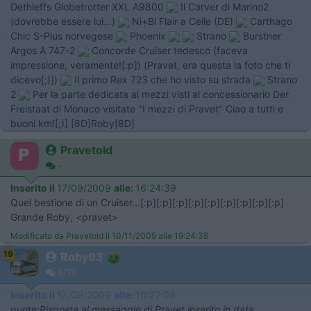
Dethleffs Globetrotter XXL A9800
Il Carver di Marino2
(dovrebbe essere lui...)
Ni+Bi Flair a Celle (DE)
Carthago
Chic S-Plus norvegese
Phoenix
Strano
Burstner
Argos A 747-2
Concorde Cruiser tedesco (faceva
impressione, veramente![:p]) (Pravet, era questa la foto che ti
dicevo[;)])
Il primo Rex 723 che ho visto su strada
Strano
2
Per la parte dedicata ai mezzi visti al concessionario Der
Freistaat di Monaco visitate "I mezzi di Pravet" Ciao a tutti e
buoni km![;)] [8D]Roby[8D]
Pravetold
-
Inserito il
17/09/2009
alle:
16:24:39
Quel bestione di un Cruiser...[:p][:p][:p][:p][:p][:p][:p][:p][:p]
Grande Roby, <pravet>
Modificato da Pravetold il 10/11/2009 alle 19:24:38
19
Roby93
5770
Inserito il
17/09/2009
alle:
16:27:08
quote:
Risposta al messaggio di Pravet inserito in data