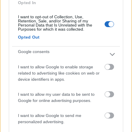
Opted In
603
Inserito il
18/09/2009
alle:
13:31:53
I want to opt-out of Collection, Use,
Pazzesco! Pravet, quello sul flair 7100 con dietro il TIR sono io...
Retention, Sale, and/or Sharing of my
Personal Data that Is Unrelated with the
Ciao G.
Purposes for which it was collected.
Pravetold
Opted Out
-
Google consents
Inserito il
18/09/2009
alle:
14:08:43
Allora ci siamo visti[:)] Complimenti x il bestione[;)] <pravet>
17
I want to allow Google to enable storage
endurista
related to advertising like cookies on web or
1700
device identifiers in apps.
Inserito il
18/09/2009
alle:
14:08:49
Bretagna, un paio di anni fa
I want to allow my user data to be sent to
18
oreste26
Google for online advertising purposes.
1118
Inserito il
19/09/2009
alle:
23:38:13
I want to allow Google to send me
Visto ad Aosta
saluti
personalized advertising.
19
Roby93