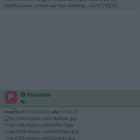
multifunzione, e muro per free climbing....no??? [:D][:D]
Pravetold
-
Inserito il
17/09/2009
alle:
17:49:11
tp://i34.tinypic.com/14dfqdx.jpg
">tp://i38.tinypic.com/w7lbv7.jpg
">ttp://i38.tinypic.com/160bjmo.jpg
">tp://i33.tinypic.com/2zrer5v.jpg