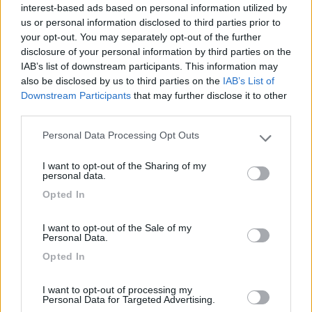
">tp://i32.tinypic.com/263g1uo.jpg
interest-based ads based on personal information utilized by
">tp://i28.tinypic.com/24g7xqt.jpg
us or personal information disclosed to third parties prior to
">tp://i27.tinypic.com/2ptcok4.jpg
your opt-out. You may separately opt-out of the further
">tp://i28.tinypic.com/2hp0xlt.jpg
disclosure of your personal information by third parties on the
">tp://i30.tinypic.com/34i5wex.jpg
IAB’s list of downstream participants. This information may
">tp://i31.tinypic.com/2iqzhmr.jpg
also be disclosed by us to third parties on the
IAB’s List of
">tp://i29.tinypic.com/x5a6gm.jpg
Downstream Participants
that may further disclose it to other
">ttp://i27.tinypic.com/125i829.jpg
third parties.
">tp://i31.tinypic.com/2d8kkxs.jpg
Personal Data Processing Opt Outs
">tp://i26.tinypic.com/ff7pmb.jpg ">mg-responsive"
Please note that this website/app uses one or more Google
src="https://i26.tinypic.com/ff7pmb.jpg"> SH-Mobil
services and may gather and store information including but
I want to opt-out of the Sharing of my
Burstner Argos
Carthago chic
Concorde
not limited to your visit or usage behaviour. You may click to
personal data.
Dethleffs
Boh!!
FRankia
Gulstream
grant or deny consent to Google and its third-party tags to
Opted In
Hymer
Keppler Mobil
Monaco
Knaus
Monterey
use your data for below specified purposes in below Google
Niesmann e Bischoff
Quello di Macu
Concorde
consent section.
Visto mentre andavo a Mondo Natura sulla A14
Burstner
I want to opt-out of the Sale of my
Personal Data.
Argos
Mobilvetta+ Smart
FDM
Niesmann e bischoff
Sogno
Hymer
Dethleffs
Le altre foto le potete trovare
Opted In
in MONDO NATURA: FOTO PARK <pravet>
Modificato da Pravetold il 20/09/2009 alle 10:28:34
I want to opt-out of processing my
Personal Data for Targeted Advertising.
22
Fast-G