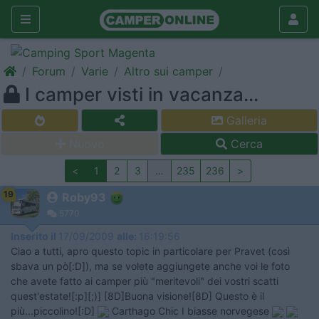
Forum
Varie
Altro sui camper
I camper visti in vacanza...
Galleria
Nuovo
Cerca
<
1
2
3
…
235
236
>
19
Roby93
5770
Inserito il
17/09/2009
alle:
16:19:56
Ciao a tutti, apro questo topic in particolare per Pravet (così
sbava un pò[:D]), ma se volete aggiungete anche voi le foto
che avete fatto ai camper più "meritevoli" dei vostri scatti
quest'estate![:p][;)] [8D]Buona visione![8D] Questo è il
più...piccolino![:D]
Carthago Chic I biasse norvegese