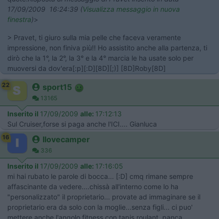
17/09/2009 16:24:39 (
Visualizza messaggio in nuova
finestra
)
>
> Pravet, ti giuro sulla mia pelle che faceva veramente
impressione, non finiva più!! Ho assistito anche alla partenza, ti
dirò che la 1°, la 2°, la 3° e la 4° marcia le ha usate solo per
muoversi da dov'era[:p][:D][8D][;)] [8D]Roby[8D]
22
sport15
13165
Inserito il
17/09/2009
alle:
17:12:13
Sul Cruiser,forse si paga anche l'ICI.... Gianluca
16
Ilovecamper
336
Inserito il
17/09/2009
alle:
17:16:05
mi hai rubato le parole di bocca... [:D] cmq rimane sempre
affascinante da vedere....chissà all'interno come lo ha
"personalizzato" il proprietario... provate ad immaginare se il
proprietario era da solo con la moglie...senza figli... ci puo'
mettere anche l'angolo fitness con tapis roulant, panca