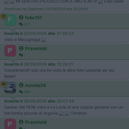
MI SENTIVO PICCOLO CON IL MIO 6,40 !!!
Ciao Giulio
Modificato da Gigiolone il 20/09/2009 alle 20:36:49
17
felix151
317
Inserito il
20/09/2009
alle:
21:36:03
visto a Macugnaga
Pravetold
-
Inserito il
28/09/2009
alle:
16:29:01
Complimenti!! solo ora ho visto le altre foto iunserite da Voi.
Belle!!
18
nuvola24
464
Inserito il
28/09/2009
alle:
20:07:44
Sauber del 1938 visto a Le Locle di una coppia giovane con un
bel bimbo piccolo di Argovia
Christian
Pravetold
-