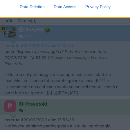
finestra
)
>
Data Deletion
Data Access
Privacy Policy
> Sì, belle, ma nel park cos'hai trovato?? saluti, <pravet> p.s.
bello il Citroen[:)]
19
Roby93
5770
Inserito il
20/09/2009
alle:
17:35:21
quote:
Risposta al messaggio di Pravet inserito in data
20/09/2009 14:51:20 (
Visualizza messaggio in nuova
finestra
)
>
> Guarda nel parcheggio dei camper non siamo stati. La
macchina ce l'hanno fatta parcheggiare a casa di *** e
sinceramente non abbiamo avuto neanche il tempo, sennò ci
avrei fatto un giretto...[;)] [:)]ROby[8D]
Pravetold
-
Inserito il
20/09/2009
alle:
17:56:39
Noi invece abbiamo parcheggiato a lato del parcheggio,