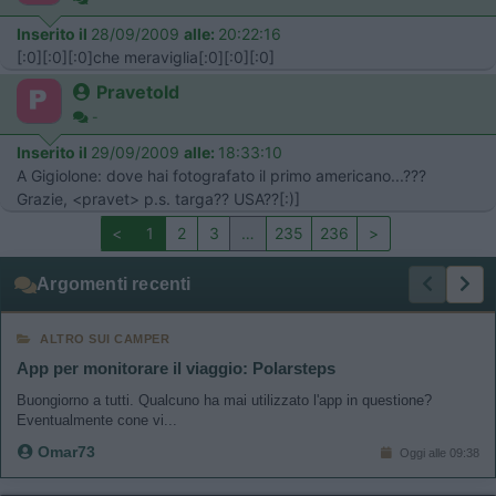
Inserito il
28/09/2009
alle:
20:22:16
[:0][:0][:0]che meraviglia[:0][:0][:0]
Pravetold
-
Inserito il
29/09/2009
alle:
18:33:10
A Gigiolone: dove hai fotografato il primo americano...???
Grazie, <pravet> p.s. targa?? USA??[:)]
<
1
2
3
…
235
236
>
Argomenti recenti
ALTRO SUI CAMPER
App per monitorare il viaggio: Polarsteps
Buongiorno a tutti. Qualcuno ha mai utilizzato l'app in questione?
Eventualmente cone vi...
Omar73
Oggi alle 09:38