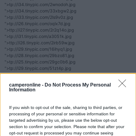
">tp://i34.tinypic.com/2wnodoh.jpg
">tp://i34.tinypic.com/33xbgw2.jpg
">tp://i33.tinypic.com/2ls9v0z.jpg
">tp://i26.tinypic.com/oqlx7d.jpg
">ttp://i27.tinypic.com/2r2q14o.jpg
">tp://i31.tinypic.com/a3051k.jpg
">ttp://i26.tinypic.com/2irb59w.jpg
">tp://i29.tinypic.com/16ihyq1.jpg
">tp://i28.tinypic.com/29bzo81.jpg
">tp://i25.tinypic.com/29gc0b6.jpg
">tp://i29.tinypic.com/51zt4p.jpg
">ttp://i26.tinypic.com/14u89rb.jpg
">tp://i25.tinypic.com/2nqsi.jpg
camperonline -
Do Not Process My Personal
">http://i26.tinypic.com/eas6fk.jpg
Information
">ttp://i31.tinypic.com/ng93b6.jpg
">ttp://i25.tinypic.com/5zdsp1.jpg
">ttp://i25.tinypic.com/21mi8sh.jpg
If you wish to opt-out of the sale, sharing to third parties, or
">tp://i32.tinypic.com/10qdwqx.jpg
processing of your personal or sensitive information for
">tp://i29.tinypic.com/4r6akz.jpg
targeted advertising by us, please use the below opt-out
">ttp://i26.tinypic.com/2s00b38.jpg
section to confirm your selection. Please note that after your
">tp://i31.tinypic.com/15s7khw.jpg
opt-out request is processed you may continue seeing