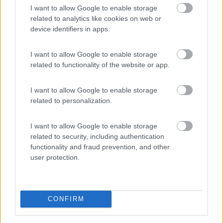
I want to allow Google to enable storage
5770
related to analytics like cookies on web or
Inserito il
20/09/2009
alle:
13:37:25
device identifiers in apps.
Pravet, hai visto le mie foto di Mondonatura? [:)]Roby[8D]
17
gripas
I want to allow Google to enable storage
related to functionality of the website or app.
770
Inserito il
20/09/2009
alle:
14:34:41
I want to allow Google to enable storage
io ho visto questo
related to personalization.
[URL=http://img121.imageshack.us/i/fotoiseo051.jpg/]
[/URL] unico esemplare
[URL=http://img230.imageshack.us/i/fotoiseo048.jpg/]
I want to allow Google to enable storage
[/URL] [URL=http://img89.imageshack.us/i/fotoiseo049.jpg/]
related to security, including authentication
[/URL] [URL=http://img19.imageshack.us/i/fotoiseo052.jpg/]
functionality and fraud prevention, and other
[/URL]
user protection.
Pravetold
-
Inserito il
20/09/2009
alle:
14:51:20
CONFIRM
quote:
Risposta al messaggio di roby93 inserito in data
20/09/2009 13:37:25 (
Visualizza messaggio in nuova