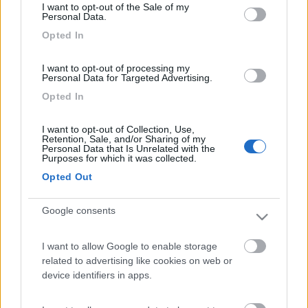
I want to opt-out of the Sale of my
Personal Data.
Opted In
I want to opt-out of processing my
Personal Data for Targeted Advertising.
Opted In
16
paomar76
345
I want to opt-out of Collection, Use,
Inserito il
07/11/2010
alle:
20:31:50
Retention, Sale, and/or Sharing of my
Personal Data that Is Unrelated with the
quote:
Risposta al messaggio di robocop inserito in data
Purposes for which it was collected.
07/11/2010 19:46:45 (
Visualizza messaggio in nuova finestra
)
>
Opted Out
>E infatti il mio timore è quello di dover rinunciare
all'abbonamento per colpa di qualche topino di magazzino,che
Google consents
puntualmente la fa franca visto che mi sono recato presso il mio
ufficio postale e mi han detto che sta cosa qui la devo far
I want to allow Google to enable storage
presente all'editore...quindi si inizia a scaricar barili...[V]
related to advertising like cookies on web or
arturino
device identifiers in apps.
-