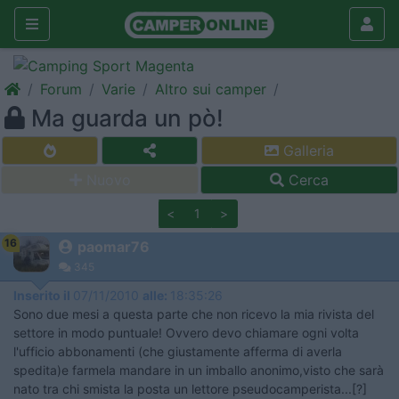
Forum
Varie
Altro sui camper
Ma guarda un pò!
Galleria
Nuovo
Cerca
<
1
>
16
paomar76
345
Inserito il
07/11/2010
alle:
18:35:26
Sono due mesi a questa parte che non ricevo la mia rivista del
settore in modo puntuale! Ovvero devo chiamare ogni volta
l'ufficio abbonamenti (che giustamente afferma di averla
spedita)e farmela mandare in un imballo anonimo,visto che sarà
nato tra chi smista la posta un lettore pseudocamperista...[?]