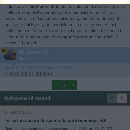
plen air, ricevuto solo 2 numeri e basta, fatto reclamo scritto
indirizzato al direttore dell'ufficio postale con ricevuta di ritorno
e allegato fax dell'avvenuta spedizione rivista+ bollettino di
pagamento mio. Ricevuto il reclamo oggi ricevo puntualmente
quello per cui ho pagato, servizio postale compreso. Alcuni
amici che anni fa fecero sostituzioni come postini mi dicono che
la metà della posta viene fatta sparire per terminare prima il
lavoro.... fate voi
16
paomar76
345
Inserito il
09/11/2010
alle:
11:08:04
[:(!][}:)][:(!][}:)][:(!][}:)][:(!]
<
1
>
Argomenti recenti
MECCANICA
Fortissimo odore di scarico durante rigeneraz FAP
Ciao, ho un camper ducato nuovo con circa 3000km, 140CV 2.2,