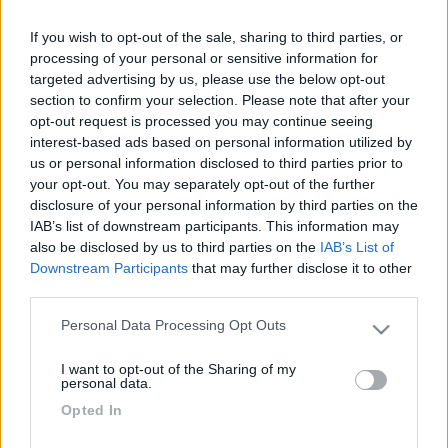
valore, che invece doveva arrivare a una parente[:(!] Questo lo
trovo più grave del fatto che qualcuno si sia "susinato" per anni
If you wish to opt-out of the sale, sharing to third parties, or
il catalogo dell'Ikea di cui sono socia.... M.S.
processing of your personal or sensitive information for
targeted advertising by us, please use the below opt-out
19
robocop
section to confirm your selection. Please note that after your
8633
opt-out request is processed you may continue seeing
Inserito il
07/11/2010
alle:
19:46:45
interest-based ads based on personal information utilized by
ci sono passato un paio d'anni fà, inizialmente solo ritardi, poi
us or personal information disclosed to third parties prior to
mancate consegne. Avvisai l'editore che, benchè riluttante, mi
your opt-out. You may separately opt-out of the further
mandò alcuni dei numeri mancanti. Al secondo appello mi
disclosure of your personal information by third parties on the
risposero d'arrangiarmi, cosa che feci denunciando l'accaduto
IAB’s list of downstream participants. This information may
al responsabile del magazzino consegne dell'ufficio postale.
also be disclosed by us to third parties on the
IAB’s List of
Inutile dire che oggi non sono più abbonato a quella rivista[:(]
Downstream Participants
that may further disclose it to other
[}:)]. Adesso con una nuova sembra tutto a posto, per ora[;)].
third parties.
andrea
Personal Data Processing Opt Outs
Please note that this website/app uses one or more Google
services and may gather and store information including but
I want to opt-out of the Sharing of my
not limited to your visit or usage behaviour. You may click to
personal data.
grant or deny consent to Google and its third-party tags to
Opted In
use your data for below specified purposes in below Google
consent section.