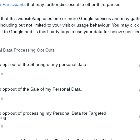
Participants
that may further disclose it to other third parties.
ntatta con la posta interna (quella funzione che dice "invia una mail a
ta una cosa simile? Inoltre non ricordo come fare a segnalare un malfu
 that this website/app uses one or more Google services and may gath
including but not limited to your visit or usage behaviour. You may click 
 to Google and its third-party tags to use your data for below specifi
ogle consent section.
l Data Processing Opt Outs
o che accade a te. Per contattare gli amministratori scrivi a info@ca
o opt-out of the Sharing of my personal data.
In
o opt-out of the Sale of my Personal Data.
In
<
1
>
Meccanica
Cellula
Accessori
Eventi
Leggi
Comportamenti
D
to opt-out of processing my Personal Data for Targeted
ing.
Attivi
In