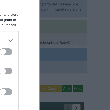
ll' utente"), mi arriva solo parte del messaggio e
nzionamento agli amministratori...mi sapete dare una
er and store
to grant or
ed purposes
mperonline.it Ciao a tutti e buoni km! Roby[;)]
isabili
In camper per
Altro Camper
Altro
Extra