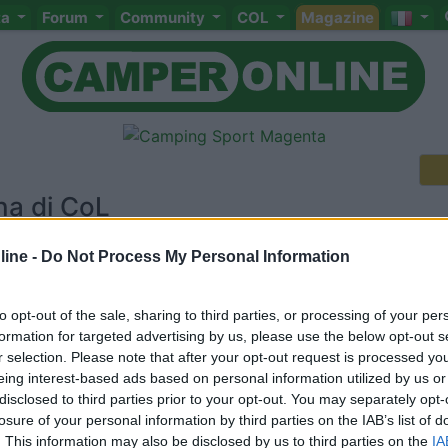
ta
Forum
Community
COL
Magazine
na di CoL
ine -
Do Not Process My Personal Information
Meccanica
Cellula
Accessori
Eventi
Leggi
Comportamenti
D
Attivi
to opt-out of the sale, sharing to third parties, or processing of your per
formation for targeted advertising by us, please use the below opt-out s
<
1
>
r selection. Please note that after your opt-out request is processed y
eing interest-based ads based on personal information utilized by us or
disclosed to third parties prior to your opt-out. You may separately opt-
losure of your personal information by third parties on the IAB’s list of
. This information may also be disclosed by us to third parties on the
IA