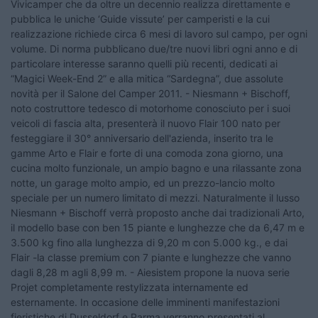
Vivicamper che da oltre un decennio realizza direttamente e
pubblica le uniche ‘Guide vissute’ per camperisti e la cui
realizzazione richiede circa 6 mesi di lavoro sul campo, per ogni
volume. Di norma pubblicano due/tre nuovi libri ogni anno e di
particolare interesse saranno quelli più recenti, dedicati ai
“Magici Week-End 2” e alla mitica “Sardegna”, due assolute
novità per il Salone del Camper 2011. - Niesmann + Bischoff,
noto costruttore tedesco di motorhome conosciuto per i suoi
veicoli di fascia alta, presenterà il nuovo Flair 100 nato per
festeggiare il 30° anniversario dell'azienda, inserito tra le
gamme Arto e Flair e forte di una comoda zona giorno, una
cucina molto funzionale, un ampio bagno e una rilassante zona
notte, un garage molto ampio, ed un prezzo-lancio molto
speciale per un numero limitato di mezzi. Naturalmente il lusso
Niesmann + Bischoff verrà proposto anche dai tradizionali Arto,
il modello base con ben 15 piante e lunghezze che da 6,47 m e
3.500 kg fino alla lunghezza di 9,20 m con 5.000 kg., e dai
Flair -la classe premium con 7 piante e lunghezze che vanno
dagli 8,28 m agli 8,99 m. - Aiesistem propone la nuova serie
Projet completamente restylizzata internamente ed
esternamente. In occasione delle imminenti manifestazioni
fieristiche di Dusseldorf e Parma verranno presentati al