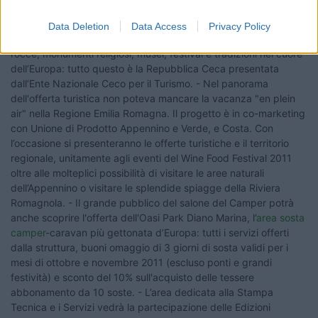
Data Deletion
Data Access
Privacy Policy
area sosta
camper
-caravan più gettonata d’Europa: tutti i servizi offerti
dalla struttura, buoni omaggio di 3 giorni di sosta validi per i
mesi di ottobre e novembre 2011 (escluso ponti e grandi
festività) e sconto del 10% sull'acquisto delle tessere
abbonamento da 10 soste. - L’area dedicata alla Stampa
Tecnica e i Servizi vedrà la partecipazione delle Edizioni