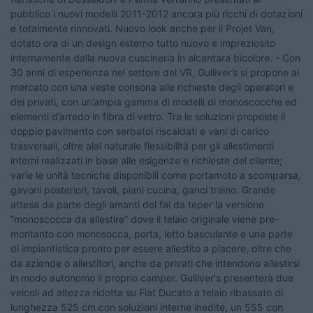
pubblico i nuovi modelli 2011-2012 ancora più ricchi di dotazioni
e totalmente rinnovati. Nuovo look anche per il Projet Van,
dotato ora di un design esterno tutto nuovo e impreziosito
internamente dalla nuova cuscineria in alcantara bicolore. - Con
30 anni di esperienza nel settore del VR, Gulliver’s si propone al
mercato con una veste consona alle richieste degli operatori e
dei privati, con un’ampia gamma di modelli di monoscocche ed
elementi d’arredo in fibra di vetro. Tra le soluzioni proposte il
doppio pavimento con serbatoi riscaldati e vani di carico
trasversali, oltre alal naturale flessibilità per gli allestimenti
interni realizzati in base alle esigenze e richieste del cliente;
varie le unità tecniche disponibili come portamoto a scomparsa,
gavoni posteriori, tavoli, piani cucina, ganci traino. Grande
attesa da parte degli amanti del fai da teper la versione
“monoscocca da allestire” dove il telaio originale viene pre-
montanto con monosocca, porta, letto basculante e una parte
di impiantistica pronto per essere allestito a piacere, oltre che
da aziende o allestitori, anche da privati che intendono allestirsi
in modo autonomo il proprio camper. Gulliver's presenterà due
veicoli ad altezza ridotta su Fiat Ducato a telaio ribassato di
lunghezza 525 cm con soluzioni interne inedite, un 555 con