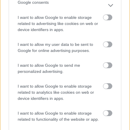
semplicemente aggiungere aceto un cucchiaio,mezzo
Google consents
bicchiere,un bicchiere provate e fatevi la doseid="Arial
Black">id="size2">id="blue">
I want to allow Google to enable storage
18
jericho
related to advertising like cookies on web or
device identifiers in apps.
672
Inserito il
17/05/2010
alle:
21:41:35
I want to allow my user data to be sent to
Io uso questo con soddisfazione: "DETERSIVO PER
Google for online advertising purposes.
LAVASTOVIGLIE E PER I PIATTI" 200 gr sale grosso, 100 gr
aceto bianco, 400 gr acqua, 3 limoni interi con buccia. Mettere
i limoni e il sale nel frullatore per 20 sec. Mettere sul fuoco e
I want to allow Google to send me
aggiungere l’acqua e l’aceto, far bollire per circa 15 min.
personalized advertising.
sbattendo con una frusta. Conservare in barattolo di vetro.
Saluti: Francesco
I want to allow Google to enable storage
17
paolof
related to analytics like cookies on web or
15131
device identifiers in apps.
Inserito il
17/05/2010
alle:
22:18:48
Usalo anche sulla grigliata di pesce e vedrai che la digestione
I want to allow Google to enable storage
va che è un piacere[:D][:D][:D][:D][:D][:D][:D] Saluti Paolo
related to functionality of the website or app.
quote:
Risposta al messaggio di jericho inserito in data