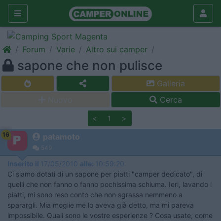
Forum
Varie
Altro sui camper
sapone che non pulisce
Galleria
Nuovo
Cerca
<
1
>
16
patamoto
549
Inserito il
17/05/2010
alle:
10:59:20
Ci siamo dotati di un sapone per piatti "camper dedicato", di
quelli che non fanno o fanno pochissima schiuma. Ieri, lavando i
piatti, mi sono reso conto che non sgrassa nemmeno a
sparargli. Mia moglie me lo aveva già detto, ma mi pareva
impossibile. Quali sono le vostre esperienze ? Cosa usate, come