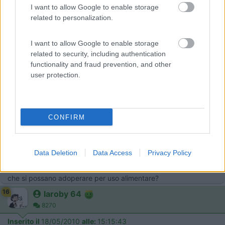
17/05/2010 21:41:35 (
Visualizza messaggio in nuova finestra
)
>
I want to allow Google to enable storage
related to personalization.
>
18
jericho
I want to allow Google to enable storage
672
related to security, including authentication
Inserito il
18/05/2010
alle:
00:27:27
functionality and fraud prevention, and other
Se non lo hai mai usato non puoi giudicare...facile fare battute
user protection.
gratuite. Saluti: Francesco
19
petrol.io
3830
CONFIRM
Inserito il
18/05/2010
alle:
06:46:14
quote:
Risposta al messaggio di laroby 64 inserito in data
17/05/2010 18:30:37 (
Visualizza messaggio in nuova finestra
)
>
Data Deletion
Data Access
Privacy Policy
> Non per creare polemica, ma i sgrassatori spray, sei sicura
che si possano adoperare per uso alimentare?
16
laroby 64
8270
Inserito il
18/05/2010
alle:
15:15:43