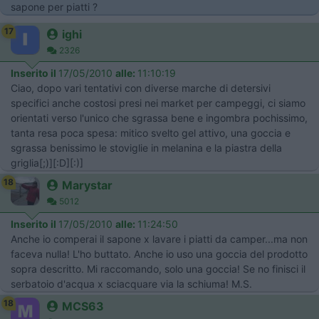
sapone per piatti ?
17
ighi
2326
Inserito il
17/05/2010
alle:
11:10:19
Ciao, dopo vari tentativi con diverse marche di detersivi
specifici anche costosi presi nei market per campeggi, ci siamo
orientati verso l'unico che sgrassa bene e ingombra pochissimo,
tanta resa poca spesa: mitico svelto gel attivo, una goccia e
sgrassa benissimo le stoviglie in melanina e la piastra della
griglia[;)][:D][:)]
18
Marystar
5012
Inserito il
17/05/2010
alle:
11:24:50
Anche io comperai il sapone x lavare i piatti da camper...ma non
faceva nulla! L'ho buttato. Anche io uso una goccia del prodotto
sopra descritto. Mi raccomando, solo una goccia! Se no finisci il
serbatoio d'acqua x sciacquare via la schiuma! M.S.
18
MCS63