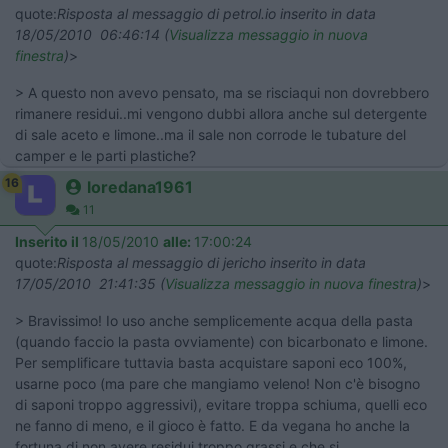
quote:
Risposta al messaggio di petrol.io inserito in data
18/05/2010 06:46:14 (
Visualizza messaggio in nuova
finestra
)
>
> A questo non avevo pensato, ma se risciaqui non dovrebbero
rimanere residui..mi vengono dubbi allora anche sul detergente
di sale aceto e limone..ma il sale non corrode le tubature del
camper e le parti plastiche?
16
loredana1961
11
Inserito il
18/05/2010
alle:
17:00:24
quote:
Risposta al messaggio di jericho inserito in data
17/05/2010 21:41:35 (
Visualizza messaggio in nuova finestra
)
>
> Bravissimo! Io uso anche semplicemente acqua della pasta
(quando faccio la pasta ovviamente) con bicarbonato e limone.
Per semplificare tuttavia basta acquistare saponi eco 100%,
usarne poco (ma pare che mangiamo veleno! Non c'è bisogno
di saponi troppo aggressivi), evitare troppa schiuma, quelli eco
ne fanno di meno, e il gioco è fatto. E da vegana ho anche la
fortuna di non avere residui troppo grassi e che si