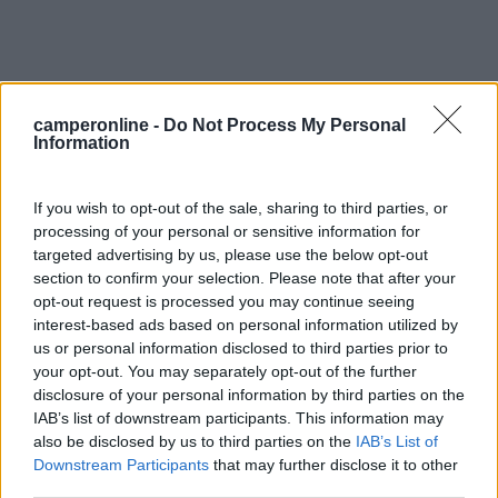
16
laroby 64
camperonline -
Do Not Process My Personal
Information
8270
Inserito il
17/05/2010
alle:
18:30:37
Non è male nemmeno usare uno sgrassatore spray anche se
If you wish to opt-out of the sale, sharing to third parties, or
non tutti hanno un buon odore. Io lo spruzzo direttamente sulle
processing of your personal or sensitive information for
stoviglie, passo e sciacquo..in questo modo la schiuma è molta
targeted advertising by us, please use the below opt-out
di meno che non sciogliendo il prodotto nell'acqua..ottimo lo
section to confirm your selection. Please note that after your
chante clair agli agrumi.
opt-out request is processed you may continue seeing
interest-based ads based on personal information utilized by
17
Clint
us or personal information disclosed to third parties prior to
12789
your opt-out. You may separately opt-out of the further
Inserito il
17/05/2010
alle:
18:58:25
disclosure of your personal information by third parties on the
Quello specifico per camper lo utilizzo adesso a casa,così lo
IAB’s list of downstream participants. This information may
finisco, ne devo usare di più per avere qualche risultato. Sul
also be disclosed by us to third parties on the
IAB’s List of
camper utilizzo il solito che uso a casa.
Downstream Participants
that may further disclose it to other
third parties.
18
Brancaleone