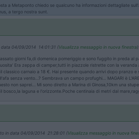
 sosta a Metaponto chiedo se qualcuno ha informazioni dettagliate sul
mus, a tergo nostra sunt.
in data 04/09/2014 14:01:31 (
Visualizza messaggio in nuova finestra
)
passato giorni fa,di domenica pomeriggio e sono fuggito in preda al p
osita' Era zeppa di camper,tutti in piazzole ristrette con la veranda 
 classico carnaio a 18 €. Hai presente quando arrivi dopo pranzo e son
ell'afa senza vento...? Sembrava un campo profughi... MAGARI è L'
o non saprei... Mi sono diretto a Marina di Ginosa,10km una stupe
bosco,la laguna e l'orizzonte.Poche centinaia di metri dal mare,ragg
ito in data 04/09/2014 21:28:01 (
Visualizza messaggio in nuova fine