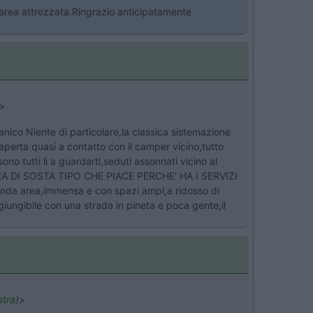
l'area attrezzata.Ringrazio anticipatamente
>
anico Niente di particolare,la classica sistemazione
aperta quasi a contatto con il camper vicino,tutto
o tutti li a guardarti,seduti assonnati vicino al
AREA DI SOSTA TIPO CHE PIACE PERCHE' HA I SERVIZI
nda area,immensa e con spazi ampi,a ridosso di
iungibile con una strada in pineta e poca gente,il
stra
)
>