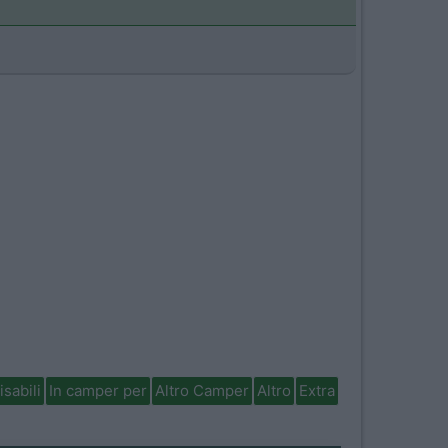
isabili
In camper per
Altro Camper
Altro
Extra