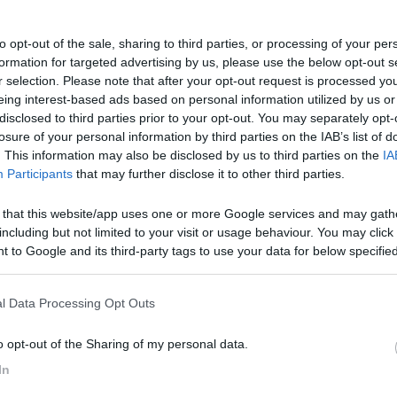
to opt-out of the sale, sharing to third parties, or processing of your per
formation for targeted advertising by us, please use the below opt-out s
r selection. Please note that after your opt-out request is processed y
eing interest-based ads based on personal information utilized by us or
Previous
disclosed to third parties prior to your opt-out. You may separately opt-
losure of your personal information by third parties on the IAB’s list of
. This information may also be disclosed by us to third parties on the
IA
Participants
that may further disclose it to other third parties.
Agri
 that this website/app uses one or more Google services and may gath
including but not limited to your visit or usage behaviour. You may click 
 to Google and its third-party tags to use your data for below specifi
ogle consent section.
 in data 05/09/2014 12:34:33 (
Visualizza messaggio in nuova finestr
l Data Processing Opt Outs
he ,dopo la disavventura capitatami,non me la sento di fermarmi in li
o opt-out of the Sharing of my personal data.
In