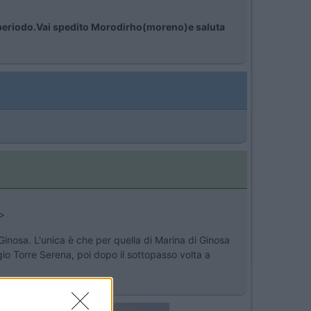
o periodo.Vai spedito Morodirho(moreno)e saluta
>
 Ginosa. L'unica è che per quella di Marina di Ginosa
ggio Torre Serena, poi dopo il sottopasso volta a