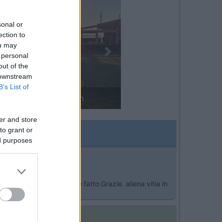
sonal or
ection to
ou may
 personal
Next
out of the
 downstream
B’s List of
campeggio la Biososta
er and store
to grant or
ed purposes
a
)
>
bera,cosa che ho sempre fatto.Grazie. aliena vitia in