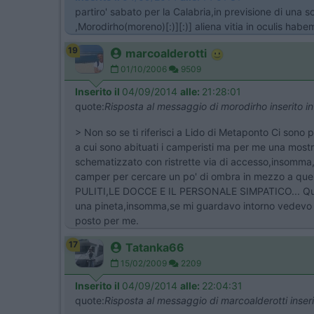
partiro' sabato per la Calabria,in previsione di una
,Morodirho(moreno)[:)][:)] aliena vitia in oculis habe
19
marcoalderotti
01/10/2006
9509
Inserito il
04/09/2014
alle:
21:28:01
quote:
Risposta al messaggio di morodirho inserito 
> Non so se ti riferisci a Lido di Metaponto Ci sono 
a cui sono abituati i camperisti ma per me una mostru
schematizzato con ristrette via di accesso,insomma,il
camper per cercare un po' di ombra in mezzo a qu
PULITI,LE DOCCE E IL PERSONALE SIMPATICO... Quest
una pineta,insomma,se mi guardavo intorno vedevo il 
posto per me.
17
Tatanka66
15/02/2009
2209
Inserito il
04/09/2014
alle:
22:04:31
quote:
Risposta al messaggio di marcoalderotti inser