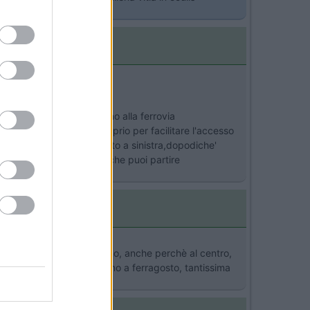
>
incipale,che scorre vicino alla ferrovia
La strada si allarga ,proprio per facilitare l'accesso
via scendi,sali e vai subito a sinistra,dopodiche'
io che te lo apre. Beato te che puoi partire
pianeta nettuno va benissimo, anche perchè al centro,
ccole, ma visto che non siamo a ferragosto, tantissima