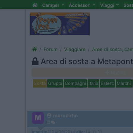
Camper
Accessori
Viaggi
Sos
Forum
Viaggiare
Aree di sosta, ca
Area di sosta a Metapon
Nuovo
Sosta
Gruppi
Compagni
Italia
Estero
Marchi
morodirho
-
Inserito il
04/09/2014
alle:
14:01:31