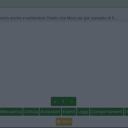
perto anche a settembre Credo che Moro,sia gia' passato di li...
<
1
>
Meccanica
Cellula
Accessori
Eventi
Leggi
Comportamenti
D
Attivi