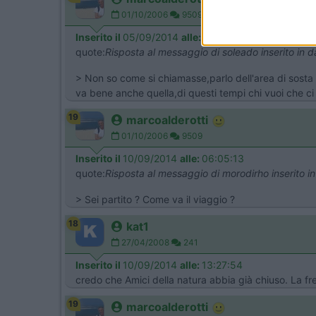
01/10/2006
9509
Inserito il
05/09/2014
alle:
21:25:49
quote:
Risposta al messaggio di soleado inserito in
> Non so come si chiamasse,parlo dell'area di sosta 
va bene anche quella,di questi tempi chi vuoi che ci s
19
marcoalderotti
01/10/2006
9509
Inserito il
10/09/2014
alle:
06:05:13
quote:
Risposta al messaggio di morodirho inserito 
> Sei partito ? Come va il viaggio ?
18
kat1
27/04/2008
241
Inserito il
10/09/2014
alle:
13:27:54
credo che Amici della natura abbia già chiuso. La f
19
marcoalderotti