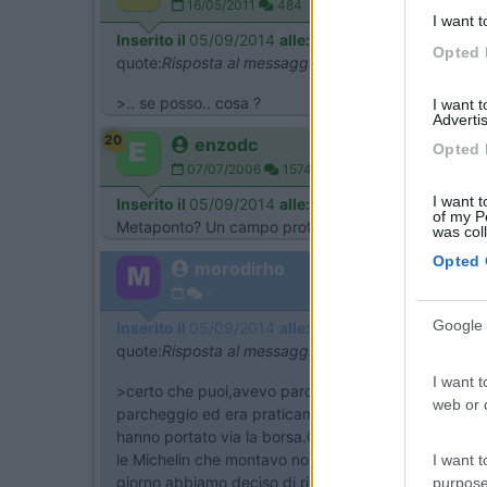
16/05/2011
484
I want t
Inserito il
05/09/2014
alle:
16:38:25
Opted 
quote:
Risposta al messaggio di morodirho inserito 
>.. se posso.. cosa ?
I want 
Advertis
20
enzodc
Opted 
07/07/2006
1574
I want t
Inserito il
05/09/2014
alle:
16:41:04
of my P
Metaponto? Un campo profughi Onu. Addirittura gente 
was col
Opted 
morodirho
-
Google 
Inserito il
05/09/2014
alle:
17:06:14
quote:
Risposta al messaggio di Sparrow66 inserito
I want t
>certo che puoi,avevo parcheggiato il mezzo per and
web or d
parcheggio ed era praticamente vuoto mi sono fermato
hanno portato via la borsa.Conseguenza:sparito tele
le Michelin che montavo non sono piu' disponibili con l
I want t
giorno abbiamo deciso di rinunciare alla sosta libera
purpose