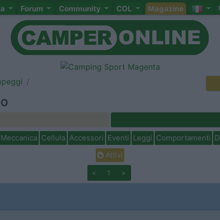
ta
Forum
Community
COL
Magazine
mpeggi
to
Meccanica
Cellula
Accessori
Eventi
Leggi
Comportamenti
D
Attivi
<
1
>