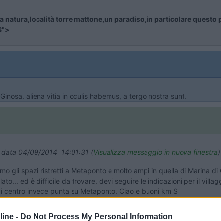
la natura,località torre mattone,un paradiso,in particolare quest
S">
 Ginosa. aliena vitia in oculis habemus, a tergo nostra sunt.
in data 04/09/2014 14:01:31 (
Visualizza messaggio in nuova finestra
)
rmo gli spazi ristretti a Metaponto e molto ampi in quella di Marina di
to... ed è difficile da trovare, devi seguire le indicazioni per il villa
 di centro invece punta su Metaponto. Ciao e buoni km S
ine -
Do Not Process My Personal Information