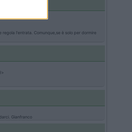
ne regola l'entrata. Comunque,se è solo per dormire
)
>
darci. Gianfranco