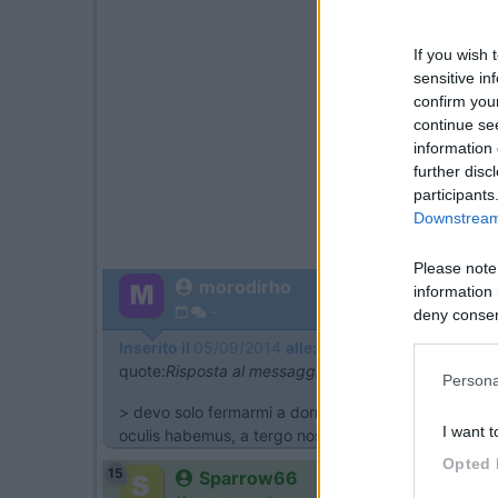
If you wish 
sensitive in
confirm you
continue se
information 
further disc
participants
Downstream 
Please note
morodirho
information 
-
deny consent
in below Go
Inserito il
05/09/2014
alle:
14:08:06
quote:
Risposta al messaggio di Sparrow66 inserito
Persona
> devo solo fermarmi a dormire per una notte,visto c
I want t
oculis habemus, a tergo nostra sunt.
Opted 
15
Sparrow66