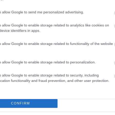
to allow Google to send me personalized advertising.
o allow Google to enable storage related to analytics like cookies on
evice identifiers in apps.
in data 05/09/2014 17:06:14 (
Visualizza messaggio in nuova finestra
)
,come me,non ami il navigatore... Arrivi a marina e prendi la strada pr
o allow Google to enable storage related to functionality of the website
 trovi un bivio e una fontana in mezzo,tu prosegui direzione metaponto.
rovi a sinistra una grossa discesa( sottopasso) che passa sotto la ferro
a arrivi in 500 mt all'area. Se è chiuso il cancelllo chiami il proprietar
o allow Google to enable storage related to personalization.
]
o allow Google to enable storage related to security, including
cation functionality and fraud prevention, and other user protection.
perchè se si parla solo di dormire, e visto anche la data penso che il 
i consigliarlo ci sono stato varie volte, è vero che le piazzole sono pi
CONFIRM