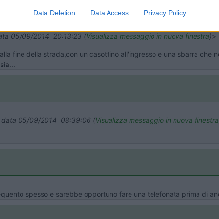
Data Deletion
Data Access
Privacy Policy
 data 05/09/2014 20:13:23 (
Visualizza messaggio in nuova finestra
)
>
alla fine della strada,con un casottino all'ingresso e una sbarra che 
ia...
in data 05/09/2014 08:39:06 (
Visualizza messaggio in nuova finestra
requento spesso e sarebbe opportuno fare una telefonata prima di an