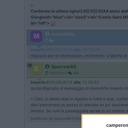
>
Confermo le ultime righe![:D][:D][:D]AA amici del
Giorgioid="blue">id="size3">id="Comic Sans M
id="left">
morodirho
-
Inserito il
05/09/2014
alle:
08:39:06
ringrazio per le informazioni ,mi fermero' a Marina di
15
Sparrow66
16/05/2011
484
Inserito il
05/09/2014
alle:
12:34:33
quote:
Risposta al messaggio di morodirho inserito 
> Ciao, ci siamo stati in Agosto in tutte e due, confe
devi percorrere un pezzo di sterrato un po' bucherella
sinistra. Se vuoi la passeggiata serale in un minimo
Modificato da Sparrow66 il 05/09/2014 alle 12:37:58
camperonl