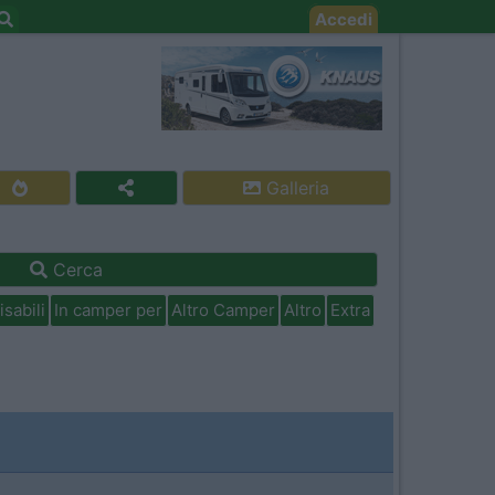
Accedi
Galleria
Cerca
isabili
In camper per
Altro Camper
Altro
Extra