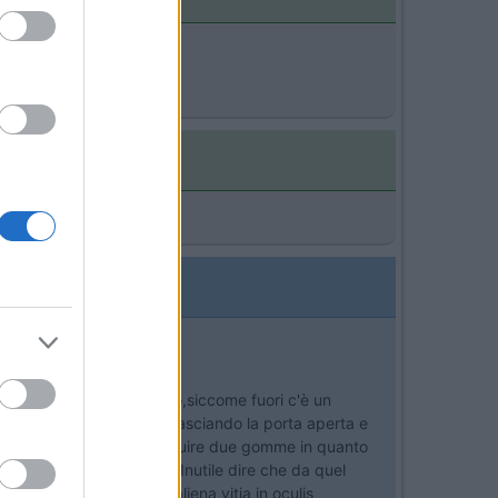
)
>
a!
a
)
>
rto in parcheggio interno,siccome fuori c'è un
arla,mia moglie è scesa lasciando la porta aperta e
e l'opera ho dovuto sostituire due gomme in quanto
rti dietro.[:(][:(][:(][:(]Inutile dire che da quel
igliare,visti i tempi. aliena vitia in oculis