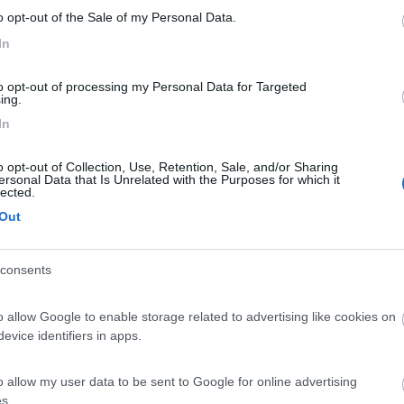
o opt-out of the Sale of my Personal Data.
In
in data 05/09/2014 14:08:06 (
Visualizza messaggio in nuova finestra
to opt-out of processing my Personal Data for Targeted
ing.
In
o opt-out of Collection, Use, Retention, Sale, and/or Sharing
ersonal Data that Is Unrelated with the Purposes for which it
con impianti stereo e musica a palla! Per i gestori è perchè c'è vit
lected.
Out
consents
 in data 05/09/2014 16:38:25 (
Visualizza messaggio in nuova finestr
o allow Google to enable storage related to advertising like cookies on
are in ospedale(pieno giorno,Milano ospedale Sacco) ,di solito lo po
evice identifiers in apps.
.Al ritorno ho trovato la gomma tagliata ,ho preso il crik per cambi
fonino,occhiali,soldi,chiavi di casa.documenti e borsa.Per completar
o stesso disegno.tot. circa 1000 euro di danni e tutto lo stress che ti po
o allow my user data to be sent to Google for online advertising
,che ho sempre praticato senza problemi,ma che ora non mi sento di cons
s.