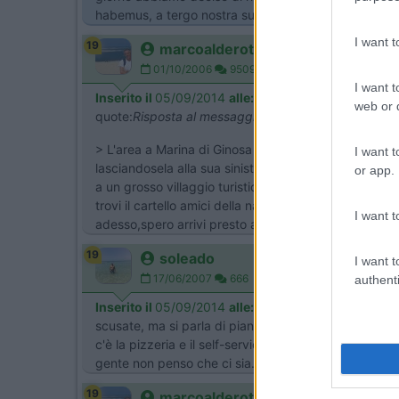
habemus, a tergo nostra sunt.
I want 
19
marcoalderotti
01/10/2006
9509
I want t
Inserito il
05/09/2014
alle:
17:24:33
web or d
quote:
Risposta al messaggio di morodirho inserito 
> L'area a Marina di Ginosa non è segnalata,so che tu
I want t
lasciandosela alla sua sinistra. Al termine del paese
or app.
a un grosso villaggio turistico ,quando si restringe t
trovi il cartello amici della natura e su strada sterrat
I want t
adesso,spero arrivi presto anche a mia pensione...[:)
19
soleado
I want t
17/06/2007
666
authenti
Inserito il
05/09/2014
alle:
20:13:23
scusate, ma si parla di pianeta nettuno, o l'altra?, 
c'è la pizzeria e il self-service. quindi io mi sento d
gente non penso che ci sia. ciao CARMINE
19
marcoalderotti