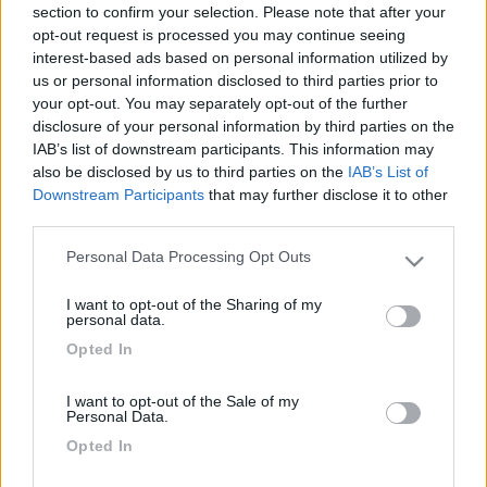
Perchè l'unica "cosa" visibile dall'autostrada in zona tra
section to confirm your selection. Please note that after your
Bergamo e Brescia è un famoso rivenditore di camper, con
opt-out request is processed you may continue seeing
un'enorme esposizione affacciata sull'autostrada, ma non è
interest-based ads based on personal information utilized by
un'area sosta ...
us or personal information disclosed to third parties prior to
your opt-out. You may separately opt-out of the further
22
globetrotter
disclosure of your personal information by third parties on the
3530
IAB’s list of downstream participants. This information may
Inserito il
15/05/2017
alle:
11:31:30
also be disclosed by us to third parties on the
IAB’s List of
forse intendevi questo --> http://www.autoparcobrescia.it . si
Downstream Participants
that may further disclose it to other
vedono i cartelli in autostrada. E' comodo per una sosta anche
third parties.
notturna.
Personal Data Processing Opt Outs
Oppure prova qui --> http://www.centropadane.it
Please note that this website/app uses one or more Google
services and may gather and store information including but
I want to opt-out of the Sharing of my
not limited to your visit or usage behaviour. You may click to
personal data.
grant or deny consent to Google and its third-party tags to
Opted In
use your data for below specified purposes in below Google
consent section.
I want to opt-out of the Sale of my
PROMO
fino al 08/11/26
Personal Data.
Opted In