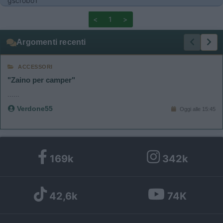
gscrobo1
<
1
>
Argomenti recenti
ACCESSORI
"Zaino per camper"
......
Verdone55
Oggi alle 15:45
169k
342k
42,6k
74K