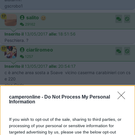
gscrobo1
17
salito
29162
Inserito il
13/05/2017
alle:
18:51:56
Peschiera. ?
17
ciarliromeo
1257
Inserito il
13/05/2017
alle:
20:54:17
c è anche area sosta a Soave vicino caserma carabinieri con cs
e 220
ciao Carla
19
raffaellalella
camperonline -
Do Not Process My Personal
Information
1531
Inserito il
15/05/2017
alle:
11:14:50
Intendi che l'hai vista dall'autostrada?
If you wish to opt-out of the sale, sharing to third parties, or
O che era in zone vicine ad una uscita autostradale, ma non
processing of your personal or sensitive information for
visibile dall'autostrada?
targeted advertising by us, please use the below opt-out