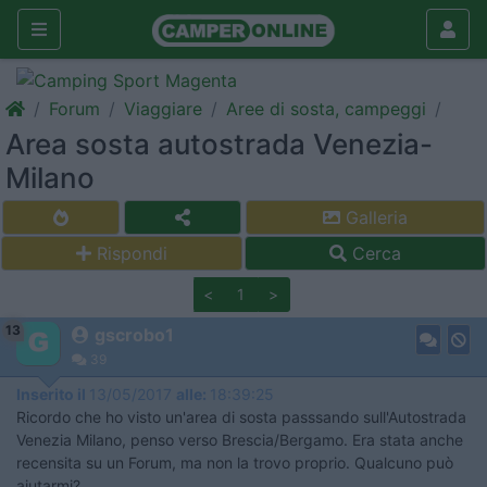
Forum
Viaggiare
Aree di sosta, campeggi
Area sosta autostrada Venezia-
Milano
Galleria
Rispondi
Cerca
<
1
>
13
gscrobo1
39
Inserito il
13/05/2017
alle:
18:39:25
Ricordo che ho visto un'area di sosta passsando sull'Autostrada
Venezia Milano, penso verso Brescia/Bergamo. Era stata anche
recensita su un Forum, ma non la trovo proprio. Qualcuno può
aiutarmi?