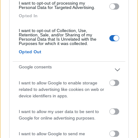
I want to opt-out of processing my
Personal Data for Targeted Advertising.
Camper Park Rimini
Opted In
Miramare
(RN)
Benefit Card
I want to opt-out of Collection, Use,
Retention, Sale, and/or Sharing of my
Personal Data that Is Unrelated with the
Purposes for which it was collected.
Opted Out
18
roberto57
Google consents
128
Inserito il
16/05/2017
alle:
11:12:39
I want to allow Google to enable storage
Questa area potrebbe essere quella che cerchi.
related to advertising like cookies on web or
Peschiera del garda, area del Frassino, circa 1 km dal casello
device identifiers in apps.
coordinate
45.430649,10.675470
ciao
roberto
I want to allow my user data to be sent to
Google for online advertising purposes.
13
gscrobo1
39
I want to allow Google to send me
Inserito il
16/05/2017
alle:
11:29:09