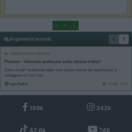
<
1
>
Argomenti recenti
COMPAGNI DI VIAGGIO
Firenze - Valencia qualcuno sulla stessa tratta?
Salve a tutti! finalmente dopo anni siamo riusciti ad organizzarci e
noleggiare un Van con...
agoSaba
Ieri alle: 21:14
169k
342k
42,6k
74K