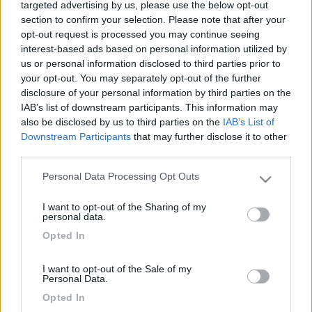
targeted advertising by us, please use the below opt-out
...
section to confirm your selection. Please note that after your
opt-out request is processed you may continue seeing
Ma perché non vai all'area sosta Camperopoli,hai il bus davanti
interest-based ads based on personal information utilized by
all'entrata e in dieci minuti sei in centro,costa 20 euro al giorno
us or personal information disclosed to third parties prior to
con corrente,carico e scarico e sei tranquillo in area recintata,
your opt-out. You may separately opt-out of the further
sinceramente io, specialmente nelle grandi città,evito di andare
disclosure of your personal information by third parties on the
in parcheggio per risparmiare pochi euro e correre il rischio di
IAB’s list of downstream participants. This information may
subire furti.
also be disclosed by us to third parties on the
IAB’s List of
22
PDR
Downstream Participants
that may further disclose it to other
third parties.
6278
Inserito il
03/03/2023
alle:
09:42:48
Personal Data Processing Opt Outs
Please note that this website/app uses one or more Google
services and may gather and store information including but
In risposta al messaggio di
DonLimpio
del
01/03/2023
alle
10:30:50
I want to opt-out of the Sharing of my
not limited to your visit or usage behaviour. You may click to
personal data.
dovro' recarmi al teatro Duse di Bologna e tra le varie possibilita' di sosta
grant or deny consent to Google and its third-party tags to
Opted In
piu' canoniche ne avrei trovata una che vorrei sottoporre alla vostra
use your data for below specified purposes in below Google
attenzione: sosterei a Castel Maggiore nei pressi della stazione (ho
consent section.
...
I want to opt-out of the Sale of my
Personal Data.
occhio al rientro da Bologna Centrale, non è così scontato dopo
Opted In
cena; seguirei il consiglio di Fabio per una sosta più o meno in