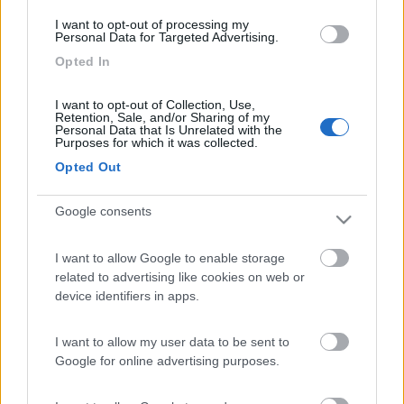
città
I want to opt-out of processing my
Personal Data for Targeted Advertising.
Paolo DR
Opted In
Modificato da PDR il 03/03/2023 alle 09:43:25
ezio59
I want to opt-out of Collection, Use,
Retention, Sale, and/or Sharing of my
-
Personal Data that Is Unrelated with the
Purposes for which it was collected.
Inserito il
03/03/2023
alle:
09:55:10
Opted Out
In risposta al messaggio di
DonLimpio
del
01/03/2023
alle
10:30:50
Google consents
dovro' recarmi al teatro Duse di Bologna e tra le varie possibilita' di sosta
piu' canoniche ne avrei trovata una che vorrei sottoporre alla vostra
attenzione: sosterei a Castel Maggiore nei pressi della stazione (ho
I want to allow Google to enable storage
...
related to advertising like cookies on web or
device identifiers in apps.
Per Bologna in treno mi sono sempre servito dell'area di sosta
gratuita di Castel Sal Pietro Terme, spostandomi e
I want to allow my user data to be sent to
parcheggiando per il tempo necessario alla stazione FFSS. Il
Google for online advertising purposes.
paese è anche carino. I treni sono frequenti.