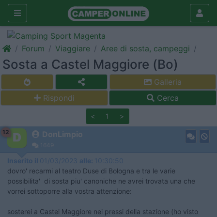
Forum
Viaggiare
Aree di sosta, campeggi
Sosta a Castel Maggiore (Bo)
Galleria
Rispondi
Cerca
<
1
>
12
DonLimpio
1649
Inserito il
01/03/2023
alle:
10:30:50
dovro' recarmi al teatro Duse di Bologna e tra le varie
possibilita' di sosta piu' canoniche ne avrei trovata una che
vorrei sottoporre alla vostra attenzione:
sosterei a Castel Maggiore nei pressi della stazione (ho visto