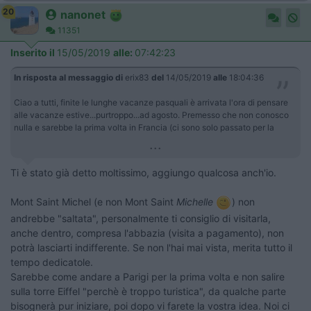
20
nanonet
11351
Inserito il
15/05/2019
alle:
07:42:23
In risposta al messaggio di
erix83
del
14/05/2019
alle
18:04:36
Ciao a tutti, finite le lunghe vacanze pasquali è arrivata l'ora di pensare
alle vacanze estive...purtroppo...ad agosto. Premesso che non conosco
nulla e sarebbe la prima volta in Francia (ci sono solo passato per la
...
Ti è stato già detto moltissimo, aggiungo qualcosa anch'io.
Mont Saint Michel (e non Mont Saint
Michelle
) non
andrebbe "saltata", personalmente ti consiglio di visitarla,
anche dentro, compresa l'abbazia (visita a pagamento), non
potrà lasciarti indifferente. Se non l'hai mai vista, merita tutto il
tempo dedicatole.
Sarebbe come andare a Parigi per la prima volta e non salire
sulla torre Eiffel "perchè è troppo turistica", da qualche parte
bisognerà pur iniziare, poi dopo vi farete la vostra idea. Noi ci