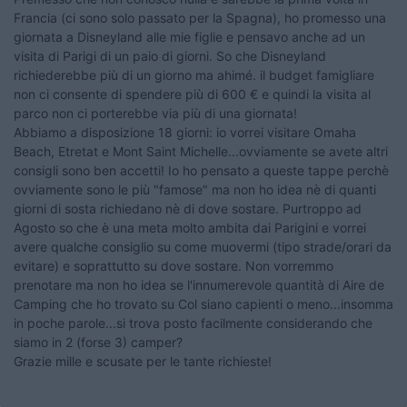
Francia (ci sono solo passato per la Spagna), ho promesso una
giornata a Disneyland alle mie figlie e pensavo anche ad un
visita di Parigi di un paio di giorni. So che Disneyland
richiederebbe più di un giorno ma ahimé. il budget famigliare
non ci consente di spendere più di 600 € e quindi la visita al
parco non ci porterebbe via più di una giornata!
Abbiamo a disposizione 18 giorni: io vorrei visitare Omaha
Beach, Etretat e Mont Saint Michelle...ovviamente se avete altri
consigli sono ben accetti! Io ho pensato a queste tappe perchè
ovviamente sono le più "famose" ma non ho idea nè di quanti
giorni di sosta richiedano nè di dove sostare. Purtroppo ad
Agosto so che è una meta molto ambita dai Parigini e vorrei
avere qualche consiglio su come muovermi (tipo strade/orari da
evitare) e soprattutto su dove sostare. Non vorremmo
prenotare ma non ho idea se l'innumerevole quantità di Aire de
Camping che ho trovato su Col siano capienti o meno...insomma
in poche parole...si trova posto facilmente considerando che
siamo in 2 (forse 3) camper?
Grazie mille e scusate per le tante richieste!