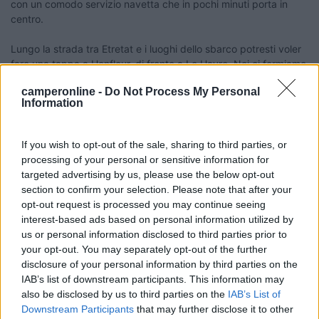
con un comodo servizio navetta che in pochi minuti porta in
centro.
Lungo la strada tra Etretat e i luoghi dello sbarco potresti voler
fare una tappa a Honfleur, di fronte a Le Havre. Noi ci fermiamo
lì qualche giorno tutte le volte che andiamo da quelle parti, ma
camperonline -
Do Not Process My Personal
può bastare una breve visita per cominciare ad apprezzarne
Information
alcune bellezze: dal porticciolo turistico alla chiesa di Santa
Caterina tutta in legno.
C'è un'
area di sosta
enorme, ma volendo c'è anche un
If you wish to opt-out of the sale, sharing to third parties, or
campeggio
.
processing of your personal or sensitive information for
Modificato da SergioRM il 14/05/2019 alle 22:21:10
targeted advertising by us, please use the below opt-out
section to confirm your selection. Please note that after your
19
IZ4DJI
opt-out request is processed you may continue seeing
58914
interest-based ads based on personal information utilized by
Inserito il
14/05/2019
alle:
23:10:56
us or personal information disclosed to third parties prior to
your opt-out. You may separately opt-out of the further
In risposta al messaggio di
campersempre
del
14/05/2019
alle
21:04:12
disclosure of your personal information by third parties on the
IAB’s list of downstream participants. This information may
Saint Malò, bella da visitare (mezza giornata o poco più) ma turistica
also be disclosed by us to third parties on the
IAB’s List of
all'inverosimile, in agosto trasuda turisti da tutti i pori, è uno di quei posti
Downstream Participants
that may further disclose it to other
dove sostare con il camper è una vera impresa. Tanti parcheggi, alcuni