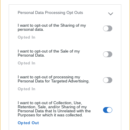
third parties.
...
Personal Data Processing Opt Outs
Please note that this website/app uses one or more Google
Concordo che St.Malò è parecchio piena di turisti, ma un giro
services and may gather and store information including but
sopra i bastioni vale la pena.
I want to opt-out of the Sharing of my
not limited to your visit or usage behaviour. You may click to
personal data.
grant or deny consent to Google and its third-party tags to
Per la sosta :
Opted In
use your data for below specified purposes in below Google
Area Attrezzata di Rue Paul Feval
consent section.
(N48°38'36.5" W001°59'38.1")(€. 7,50 x 24h)
I want to opt-out of the Sale of my
ci siamo stati nel
Personal Data.
2014
Opted In
, da li il bus navetta conduce ai bastioni.
E' una AA veramente enorme con tantissimo spazio.
I want to opt-out of processing my
Personal Data for Targeted Advertising.
Opted In
I want to opt-out of Collection, Use,
Retention, Sale, and/or Sharing of my
Personal Data that Is Unrelated with the
Purposes for which it was collected.
Opted Out