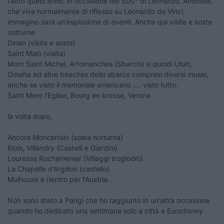
l'altro quest'anno, in occasione del 500° di Leonardo, Amboise,
che vive normalmente di riflesso su Leonardo da Vinci,
immagino sarà un'esplosione di eventi. Anche qui visite e soste
notturne
Dinan (visita e sosta)
Saint Malò (visita)
Mont Saint Michel, Arromanches (Sbarchi) e quindi Utah,
Omaha ed altre beaches dello sbarco compresi diversi musei,
anche se visto il memoriale americano .... visto tutto.
Saint Mere l'Eglise, Bourg en bresse, Verona
la volta dopo,
Ancora Moncenisio (sosta notturna)
Blois, Villandry (Castelli e Giardini)
Louresse Rochemenier (Villaggi trogloditi)
La Chapelle d'Argillon (castello)
Mulhouse e rientro per l'Austria.
Non sono stato a Parigi che ho raggiunto in un'altra occasione
quando ho dedicato una settimana solo a città e Eurodisney