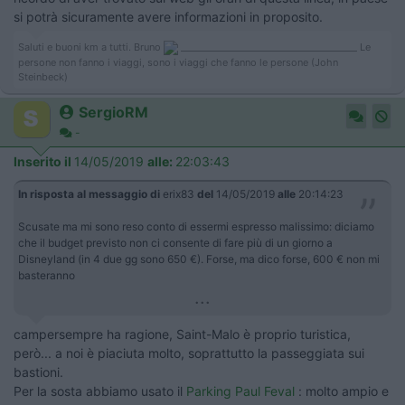
si potrà sicuramente avere informazioni in proposito.
Saluti e buoni km a tutti. Bruno
_______________________________________ Le
persone non fanno i viaggi, sono i viaggi che fanno le persone (John
Steinbeck)
SergioRM
-
Inserito il
14/05/2019
alle:
22:03:43
In risposta al messaggio di
erix83
del
14/05/2019
alle
20:14:23
Scusate ma mi sono reso conto di essermi espresso malissimo: diciamo
che il budget previsto non ci consente di fare più di un giorno a
Disneyland (in 4 due gg sono 650 €). Forse, ma dico forse, 600 € non mi
basteranno
...
campersempre ha ragione, Saint-Malo è proprio turistica,
però... a noi è piaciuta molto, soprattutto la passeggiata sui
bastioni.
Per la sosta abbiamo usato il
Parking Paul Feval
: molto ampio e