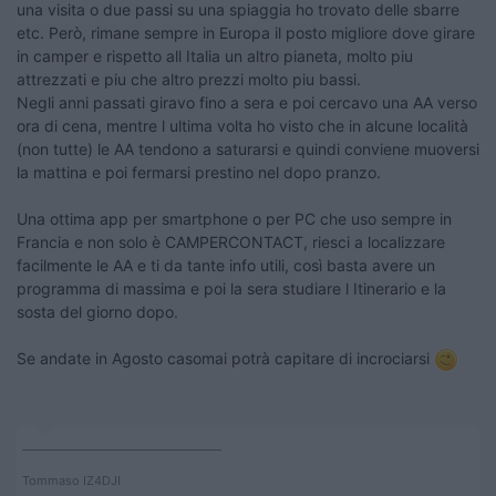
una visita o due passi su una spiaggia ho trovato delle sbarre
etc. Però, rimane sempre in Europa il posto migliore dove girare
in camper e rispetto all Italia un altro pianeta, molto piu
attrezzati e piu che altro prezzi molto piu bassi.
Negli anni passati giravo fino a sera e poi cercavo una AA verso
ora di cena, mentre l ultima volta ho visto che in alcune località
(non tutte) le AA tendono a saturarsi e quindi conviene muoversi
la mattina e poi fermarsi prestino nel dopo pranzo.
Una ottima app per smartphone o per PC che uso sempre in
Francia e non solo è CAMPERCONTACT, riesci a localizzare
facilmente le AA e ti da tante info utili, così basta avere un
programma di massima e poi la sera studiare l Itinerario e la
sosta del giorno dopo.
Se andate in Agosto casomai potrà capitare di incrociarsi
____________________________________
Tommaso IZ4DJI