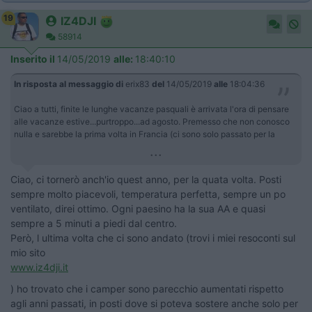
19
IZ4DJI
58914
Inserito il
14/05/2019
alle:
18:40:10
In risposta al messaggio di
erix83
del
14/05/2019
alle
18:04:36
Ciao a tutti, finite le lunghe vacanze pasquali è arrivata l'ora di pensare
alle vacanze estive...purtroppo...ad agosto. Premesso che non conosco
nulla e sarebbe la prima volta in Francia (ci sono solo passato per la
...
Ciao, ci tornerò anch'io quest anno, per la quata volta. Posti
sempre molto piacevoli, temperatura perfetta, sempre un po
ventilato, direi ottimo. Ogni paesino ha la sua AA e quasi
sempre a 5 minuti a piedi dal centro.
Però, l ultima volta che ci sono andato (trovi i miei resoconti sul
mio sito
www.iz4dji.it
) ho trovato che i camper sono parecchio aumentati rispetto
agli anni passati, in posti dove si poteva sostere anche solo per