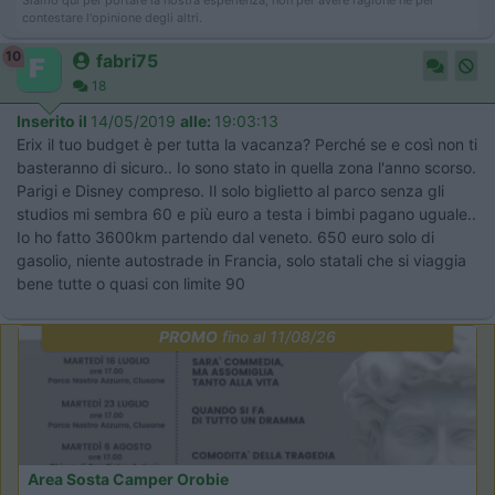
Siamo qui per portare la nostra esperienza, non per avere ragione né per
contestare l'opinione degli altri.
10
fabri75
18
Inserito il
14/05/2019
alle:
19:03:13
Erix il tuo budget è per tutta la vacanza? Perché se e così non ti
basteranno di sicuro.. Io sono stato in quella zona l'anno scorso.
Parigi e Disney compreso. Il solo biglietto al parco senza gli
studios mi sembra 60 e più euro a testa i bimbi pagano uguale..
Io ho fatto 3600km partendo dal veneto. 650 euro solo di
gasolio, niente autostrade in Francia, solo statali che si viaggia
bene tutte o quasi con limite 90
PROMO
fino al 11/08/26
Area Sosta Camper Orobie