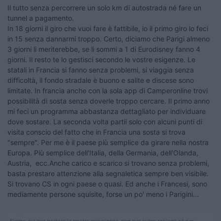
Il tutto senza percorrere un solo km di autostrada né fare un
tunnel a pagamento.
In 18 giorni il giro che vuoi fare è fattibile, io il primo giro lo feci
in 15 senza dannarmi troppo. Certo, diciamo che Parigi almeno
3 giorni li meriterebbe, se li sommi a 1 di Eurodisney fanno 4
giorni. Il resto te lo gestisci secondo le vostre esigenze. Le
statali in Francia si fanno senza problemi, si viaggia senza
difficoltà, il fondo stradale è buono e salite e discese sono
limitate. In francia anche con la sola app di Camperonline trovi
possibilità di sosta senza doverle troppo cercare. Il primo anno
mi feci un programma abbastanza dettagliato per individuare
dove sostare. La seconda volta partii solo con alcuni punti di
visita conscio del fatto che in Francia una sosta si trova
"sempre". Per me è il paese più semplice da girare nella nostra
Europa. Più semplice dell'Italia, della Germania, dell'Olanda,
Austria, ecc.Anche carico e scarico si trovano senza problemi,
basta prestare attenzione alla segnaletica sempre ben visibile.
Si trovano CS in ogni paese o quasi. Ed anche i Francesi, sono
mediamente persone squisite, forse un po' meno i Parigini...