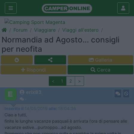
Forum
Viaggiare
Viaggi all'estero
Normandia ad Agosto... consigli
per neofita
Galleria
Rispondi
Cerca
<
1
2
>
erix83
-
Inserito il
14/05/2019
alle:
18:04:36
Ciao a tutti,
finite le lunghe vacanze pasquali è arrivata l'ora di pensare alle
vacanze estive...purtroppo...ad agosto.
Premesso che non conosco nulla e sarebbe la prima volta in