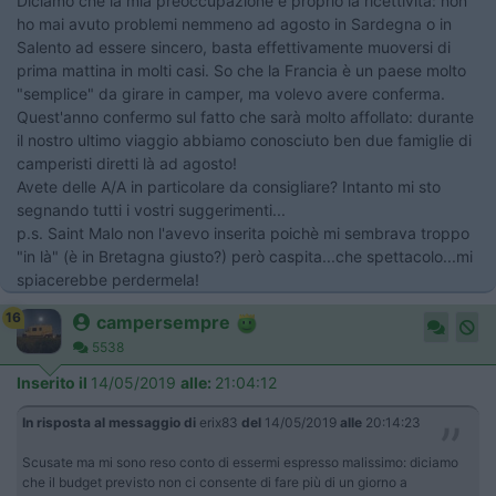
Diciamo che la mia preoccupazione è proprio la ricettività: non
ho mai avuto problemi nemmeno ad agosto in Sardegna o in
Salento ad essere sincero, basta effettivamente muoversi di
prima mattina in molti casi. So che la Francia è un paese molto
"semplice" da girare in camper, ma volevo avere conferma.
Quest'anno confermo sul fatto che sarà molto affollato: durante
il nostro ultimo viaggio abbiamo conosciuto ben due famiglie di
camperisti diretti là ad agosto!
Avete delle A/A in particolare da consigliare? Intanto mi sto
segnando tutti i vostri suggerimenti...
p.s. Saint Malo non l'avevo inserita poichè mi sembrava troppo
"in là" (è in Bretagna giusto?) però caspita...che spettacolo...mi
spiacerebbe perdermela!
16
campersempre
5538
Inserito il
14/05/2019
alle:
21:04:12
In risposta al messaggio di
erix83
del
14/05/2019
alle
20:14:23
Scusate ma mi sono reso conto di essermi espresso malissimo: diciamo
che il budget previsto non ci consente di fare più di un giorno a