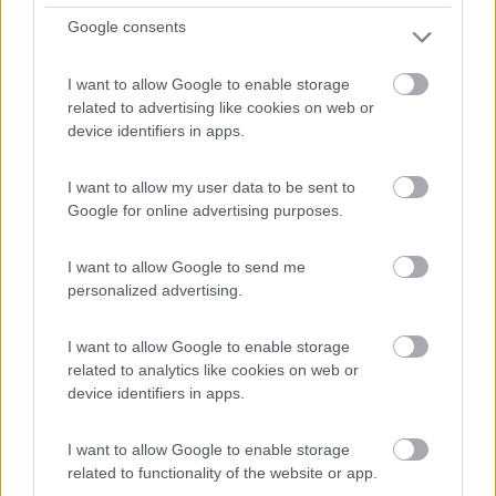
Google consents
I want to allow Google to enable storage
related to advertising like cookies on web or
device identifiers in apps.
I want to allow my user data to be sent to
Google for online advertising purposes.
Sicuramente ci sono tanti altri posti con meno gente e piu
tranquilli, ma uno non esclude l altro.
I want to allow Google to send me
personalized advertising.
PS: il link che avevo messo sul mio diario non funziona piu, ma
quello aggiornato è questo:
I want to allow Google to enable storage
http://www.ville-saint-malo.fr/...
related to analytics like cookies on web or
device identifiers in apps.
e qui si scarica anche una guida per i camper:
http://www.ville-saint-malo.fr/...
I want to allow Google to enable storage
related to functionality of the website or app.