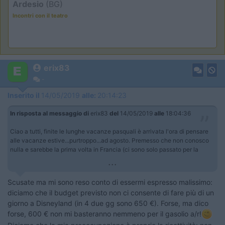
Ardesio
(BG)
Incontri con il teatro
erix83
-
Inserito il
14/05/2019
alle:
20:14:23
In risposta al messaggio di
erix83
del
14/05/2019
alle
18:04:36
Ciao a tutti, finite le lunghe vacanze pasquali è arrivata l'ora di pensare
alle vacanze estive...purtroppo...ad agosto. Premesso che non conosco
nulla e sarebbe la prima volta in Francia (ci sono solo passato per la
...
Scusate ma mi sono reso conto di essermi espresso malissimo:
diciamo che il budget previsto non ci consente di fare più di un
giorno a Disneyland (in 4 due gg sono 650 €). Forse, ma dico
forse, 600 € non mi basteranno nemmeno per il gasolio a/r!