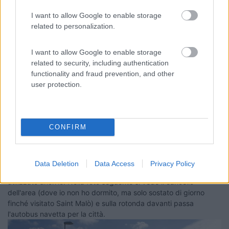
____________________________________
I want to allow Google to enable storage
related to personalization.
Tommaso IZ4DJI
www.iz4dji.it
I want to allow Google to enable storage
related to security, including authentication
functionality and fraud prevention, and other
user protection.
Modificato da IZ4DJI il 14/05/2019 alle 23:14:58
CONFIRM
18
Paolo62
7464
Inserito il
15/05/2019
alle:
00:14:41
Data Deletion
Data Access
Privacy Policy
L'area di sosta indicata da IZ4.... Tommaso è quella che ho
utilizzato anch'io. Nella foto seguente si vede il cancello
dell'area (dove io non ho dormito, ma solo sostato di giorno
finché visitato Saint Malò) e sulla rotonda davanti passa
l'autobus navetta per la città.