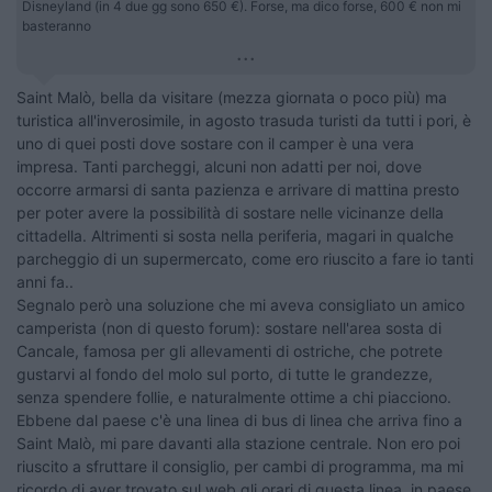
Disneyland (in 4 due gg sono 650 €). Forse, ma dico forse, 600 € non mi
basteranno
...
Saint Malò, bella da visitare (mezza giornata o poco più) ma
turistica all'inverosimile, in agosto trasuda turisti da tutti i pori, è
uno di quei posti dove sostare con il camper è una vera
impresa. Tanti parcheggi, alcuni non adatti per noi, dove
occorre armarsi di santa pazienza e arrivare di mattina presto
per poter avere la possibilità di sostare nelle vicinanze della
cittadella. Altrimenti si sosta nella periferia, magari in qualche
parcheggio di un supermercato, come ero riuscito a fare io tanti
anni fa..
Segnalo però una soluzione che mi aveva consigliato un amico
camperista (non di questo forum): sostare nell'area sosta di
Cancale, famosa per gli allevamenti di ostriche, che potrete
gustarvi al fondo del molo sul porto, di tutte le grandezze,
senza spendere follie, e naturalmente ottime a chi piacciono.
Ebbene dal paese c'è una linea di bus di linea che arriva fino a
Saint Malò, mi pare davanti alla stazione centrale. Non ero poi
riuscito a sfruttare il consiglio, per cambi di programma, ma mi
ricordo di aver trovato sul web gli orari di questa linea, in paese