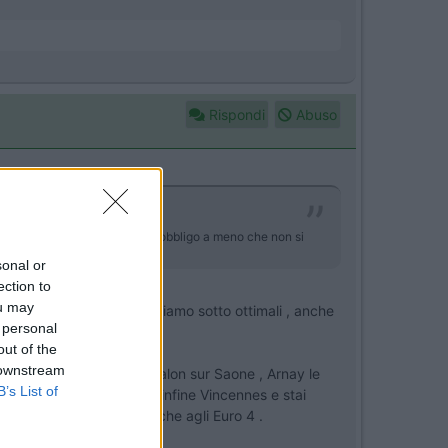
Rispondi
Abuso
italiano le autostrade siano d'obbligo a meno che non si
sonal or
ection to
ou may
azionalki che , come sappiamo sotto ottimali , anche
 personal
out of the
6 (autoroute du soleil) .
 downstream
ssando per Tournus , Chalon sur Saone , Arnay le
B’s List of
ssere considerata N 6 ed infine Vincennes e stai
ico da qui è interdetto anche agli Euro 4 .