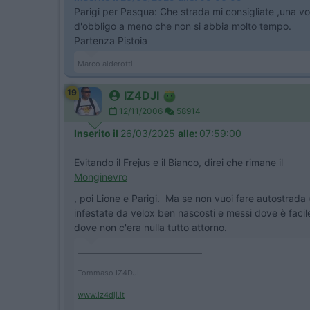
Parigi per Pasqua: Che strada mi consigliate ,una vol
d'obbligo a meno che non si abbia molto tempo.
Partenza Pistoia
Marco alderotti
19
IZ4DJI
12/11/2006
58914
Inserito il
26/03/2025
alle:
07:59:00
Evitando il Frejus e il Bianco, direi che rimane il
Monginevro
, poi Lione e Parigi. Ma se non vuoi fare autostrada (
infestate da velox ben nascosti e messi dove è facil
dove non c'era nulla tutto attorno.
____________________________________
Tommaso IZ4DJI
www.iz4dji.it