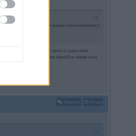
ada francese lungomare fino alla spagna costa esattamente il
e . Dal 1°gennaio di quest' anno ci sono delle
ir giallo con il numero 2 , che identifica diesel euro
eno .
Rispondi
Abuso