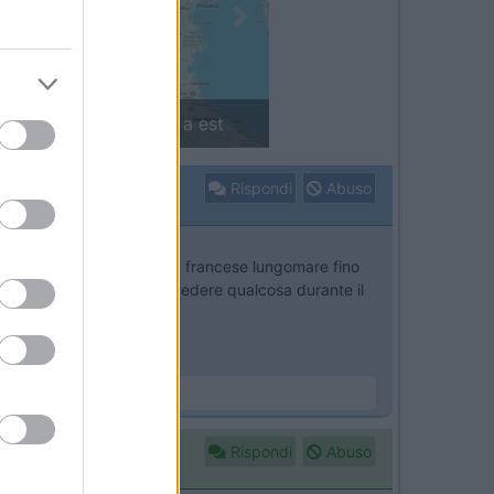
Next
in camper: il piccolo sentiero
Rispondi
Abuso
enza personale l'autostrada francese lungomare fino
orno in meno a parigi ma vedere qualcosa durante il
Rispondi
Abuso