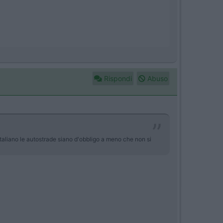
Rispondi
Abuso
italiano le autostrade siano d'obbligo a meno che non si