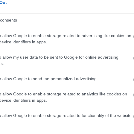
Out
Previous
consents
Finlandia 
o allow Google to enable storage related to advertising like cookies on
evice identifiers in apps.
o allow my user data to be sent to Google for online advertising
s.
one agli autovelox pero' sul " non costa poi cosi' tanto " per esperi
 . Viaggiare in autostrada mi annoia a morte e preferisco stare un gi
to allow Google to send me personalized advertising.
o allow Google to enable storage related to analytics like cookies on
mille
evice identifiers in apps.
o allow Google to enable storage related to functionality of the website