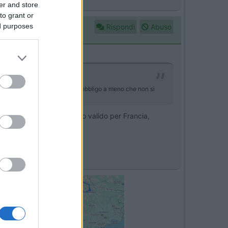
er and store
to grant or
ed purposes
Rispondi
Abuso
italiano le autostrade siano d'obbligo a meno che non si
OMADE, un telepass gratuito valido per Francia,