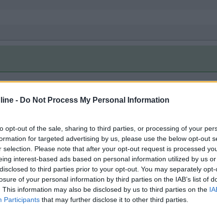
alle
05:06:05
ine -
Do Not Process My Personal Information
ancia per evitare i pedaggi autostradali ? mi sembra evidente che ,fino al confine 
to opt-out of the sale, sharing to third parties, or processing of your per
formation for targeted advertising by us, please use the below opt-out s
r selection. Please note that after your opt-out request is processed y
o sarai oltralpe puoi pensare di risalire su strade dipartimentali e n
eing interest-based ads based on personal information utilized by us or
disclosed to third parties prior to your opt-out. You may separately opt-
 strada dipartimentale che corre pressoche parrallelas all'antostrada A
losure of your personal information by third parties on the IAB’s list of
a D 1079 e qui prendi la dipartimentale D 906 ( la vecchia N6 ) pa
. This information may also be disclosed by us to third parties on the
IA
ipartimento , poi Auxerre , Sens , Fontainebleau , Melun e torna ad e
Participants
that may further disclose it to other third parties.
 de la Gare . Attento al bollino Crit'Air perchè dal 1°gennaio il traff