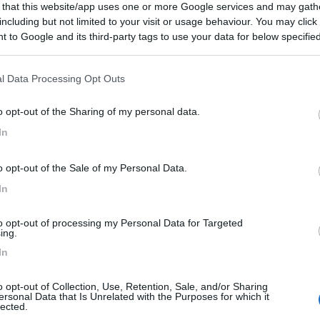
 that this website/app uses one or more Google services and may gath
including but not limited to your visit or usage behaviour. You may click 
 to Google and its third-party tags to use your data for below specifi
ogle consent section.
l Data Processing Opt Outs
alle
05:06:05
o opt-out of the Sharing of my personal data.
ancia per evitare i pedaggi autostradali ? mi sembra evidente che ,fino al confine 
In
così tanto (sei in tariffa 2) e puoi prendere gratuitamente il FULLI N
o opt-out of the Sale of my Personal Data.
€ se lo usi in Francia e 2,40€ se lo usi in Spagna o Portogallo:
In
to opt-out of processing my Personal Data for Targeted
e a casa.
ing.
In
o opt-out of Collection, Use, Retention, Sale, and/or Sharing
ersonal Data that Is Unrelated with the Purposes for which it
lected.