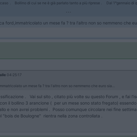
caso . Bollino di cui se ne è già parlato tanto a più riprese . Dal 1°gennaio di que
...
a ford,immatricolato un mese fa ? tra l'altro non so nemmeno che eur
alle
04:25:17
matricolato un mese fa ? tra l'altro non so nemmeno che euro sia...
ficazione . Vai sul sito , citato più volte su questo Forum , e fai l'isc
con il bollino 3 arancione ( per un mese sono stato fregato) essend
giallo e non avrei problemi . Posso comunque circolare nei fine setti
l "bois de Boulogne" rientra nella zona controllata .