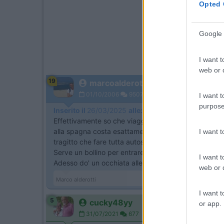
Opted 
Google 
I want t
web or d
19
marcoalderotti
01/10/2006
9507
I want t
purpose
Inserito il
26/03/2025
alle:
19:12:26
Effettivamente so che viaggiare per strada ci sottop
alla spagna costa esattamente il doppio delle nostre
I want 
tragitto che fare tutta autostrada e vedere poco .
Serve un bollino per entrare a parigi ?
I want t
Adesso do' un occhiata alle vostre proposte,grazie 
web or d
Marco alderotti
I want t
5
cucky48yy
or app.
31/07/2021
677