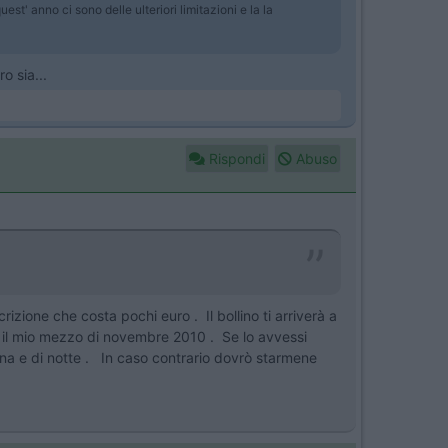
st' anno ci sono delle ulteriori limitazioni e la la
o sia...
Rispondi
Abuso
rizione che costa pochi euro . Il bollino ti arriverà a
o il mio mezzo di novembre 2010 . Se lo avvessi
mana e di notte . In caso contrario dovrò starmene