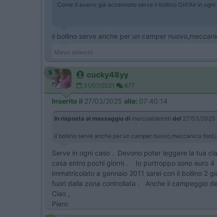
Come ti avevo già accennato serve il bollino Crit'Air in ogni 
il bollino serve anche per un camper nuovo,meccanic
Marco alderotti
5
cucky48yy
31/07/2021
677
Inserito il
27/03/2025
alle:
07:40:14
In risposta al messaggio di
marcoalderotti
del
27/03/2025
il bollino serve anche per un camper nuovo,meccanica ford,im
Serve in ogni caso . Devono poter leggere la tua classi
casa entro pochi giorni . Io purtroppo sono euro 4 
immatricolato a gennaio 2011 sarei con il bollino 2 
fuori dalla zona controllata . Anche il campeggio de
Ciao ,
Piero