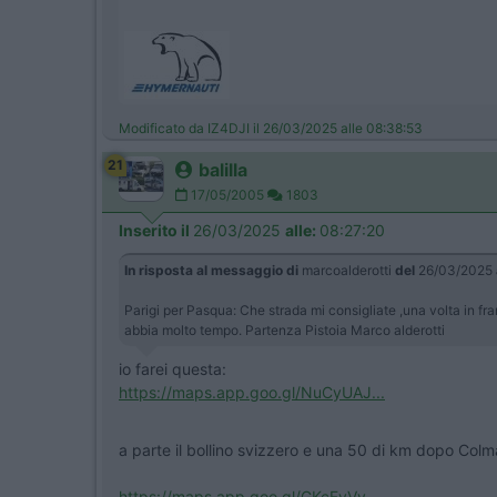
Modificato da IZ4DJI il 26/03/2025 alle 08:38:53
21
balilla
17/05/2005
1803
Inserito il
26/03/2025
alle:
08:27:20
In risposta al messaggio di
marcoalderotti
del
26/03/2025
Parigi per Pasqua: Che strada mi consigliate ,una volta in fr
abbia molto tempo. Partenza Pistoia Marco alderotti
io farei questa:
https://maps.app.goo.gl/NuCyUAJ...
a parte il bollino svizzero e una 50 di km dopo Colma
https://maps.app.goo.gl/GKcFyVv...