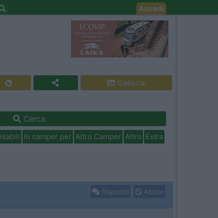
Accedi
Galleria
Cerca
isabili
In camper per
Altro Camper
Altro
Extra
Rispondi
Abuso