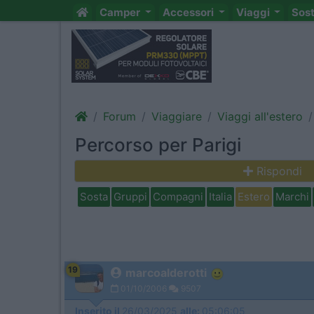
Camper
Accessori
Viaggi
Sos
Forum
Viaggiare
Viaggi all'estero
Percorso per Parigi
Rispondi
Sosta
Gruppi
Compagni
Italia
Estero
Marchi
19
marcoalderotti
01/10/2006
9507
Inserito il
26/03/2025
alle:
05:06:05