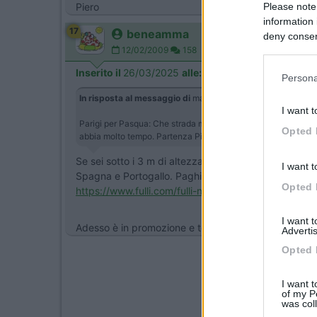
Please note
Piero
information 
17
beneamma
deny consent
12/02/2009
158
in below Go
Inserito il
26/03/2025
alle:
16:34:02
Persona
In risposta al messaggio di
marcoalderotti
del
26/03/2025
I want t
Parigi per Pasqua: Che strada mi consigliate ,una volta in fr
Opted 
abbia molto tempo. Partenza Pistoia Marco alderotti
Se sei sotto i 3 m di altezza l'autostrada non costa 
I want t
Spagna e Portogallo. Paghi solo i mesi che lo usi 1,90
Opted 
https://www.fulli.com/fulli-nom...
I want 
Adesso è in promozione e te lo inviano gratuitament
Advertis
Opted 
I want t
of my P
was col