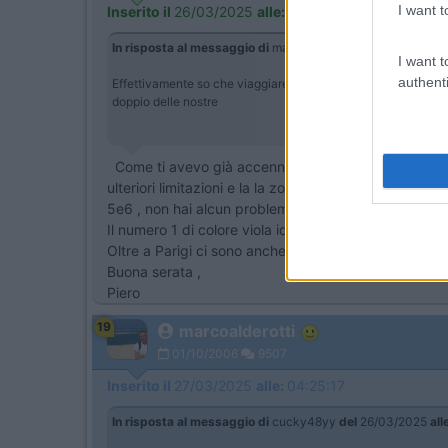
I want t
Inserito il
26/03/2025
alle:
21:10:41
In risposta al messaggio di
marcoalderotti
del
26/03/2025
I want t
authenti
Effettivamente so che viaggiare per strada ci sottopone agli
doppio delle nostre
Come ti avevo già accennato serve il bollino Crit'Air
ulteriori limitazioni e la la zona è off-limit anche per 
5e6 , non hai alcun problema .
Il numero 1 di colore viola identifica benzina euro 5
Oltre a Parigi ci sono anche altre città con limitazio
Buona serata ,
Piero
19
marcoalderotti
01/10/2006
9507
Inserito il
27/03/2025
alle:
04:25:17
In risposta al messaggio di
cucky48yy
del
26/03/2025
all