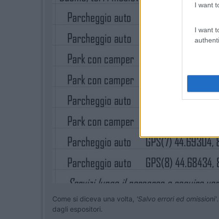
I want t
I want t
authenti
Come si diceva una volta,
'Salvo errori ed omissioni'
dagli espositori.