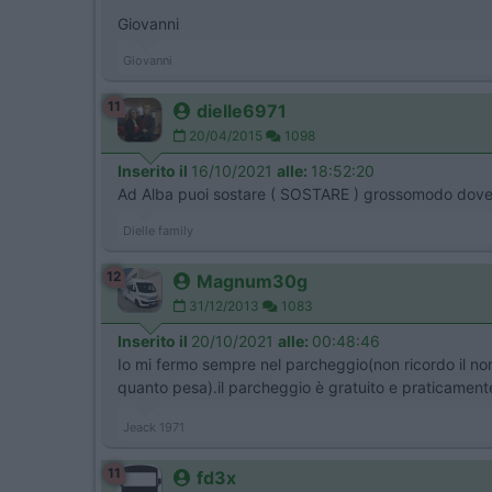
Giovanni
Giovanni
11
dielle6971
20/04/2015
1098
Inserito il
16/10/2021
alle:
18:52:20
Ad Alba puoi sostare ( SOSTARE ) grossomodo dove ti
Dielle family
12
Magnum30g
31/12/2013
1083
Inserito il
20/10/2021
alle:
00:48:46
Io mi fermo sempre nel parcheggio(non ricordo il nom
quanto pesa).il parcheggio è gratuito e praticamente 
Jeack 1971
11
fd3x