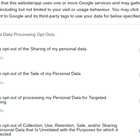
 that this website/app uses one or more Google services and may gath
Ardesio si blocca
including but not limited to your visit or usage behaviour. You may click 
 to Google and its third-party tags to use your data for below specifi
ogle consent section.
l Data Processing Opt Outs
o opt-out of the Sharing of my personal data.
In
o opt-out of the Sale of my Personal Data.
In
a Alba , che visitammo per la fiera del tartufo ,utilizzando il parc
tupendo .
to opt-out of processing my Personal Data for Targeted
ing.
In
o opt-out of Collection, Use, Retention, Sale, and/or Sharing
ersonal Data that Is Unrelated with the Purposes for which it
lected.
a fiera del Tartufo. Anche in gruppo con diversi camper ho sempre trova