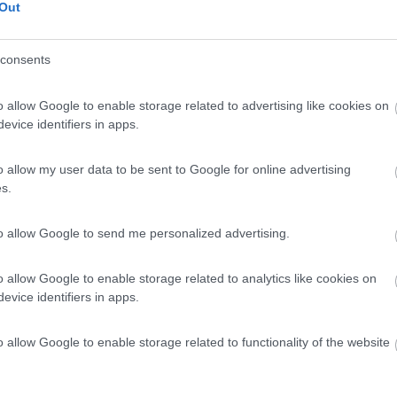
Out
né per contestare l'opinione degli altri.
consents
o allow Google to enable storage related to advertising like cookies on
evice identifiers in apps.
d
,
sosta gratuita senza servizi, a cinque minuti dal centro,
o allow my user data to be sent to Google for online advertising
s.
to allow Google to send me personalized advertising.
ssere i punti in cui sarebbe possibile sostare ad Alba:
o allow Google to enable storage related to analytics like cookies on
evice identifiers in apps.
o allow Google to enable storage related to functionality of the website