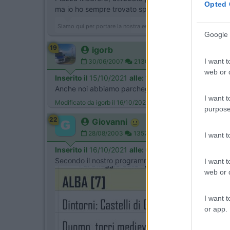
Opted 
ma io ho sempre trovato spazio per diversi camper.
Siamo qui per portare la nostra esperienza, non per avere ragione 
Google 
19
igorb
I want t
30/06/2007
2130
web or d
Inserito il
15/10/2021
alle:
16:49:39
Anche noi abbiamo parcheggiato in
Piazza Medfor
I want t
Modificato da igorb il 16/10/2021 alle 18:09:38
purpose
22
Giovanni
28/08/2003
13571
I want 
Inserito il
16/10/2021
alle:
08:13:30
Secondo il nostro programmello, queste dovrebbero e
I want t
web or d
I want t
or app.