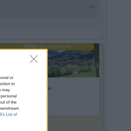
PROMO
fino al 07/08/26
sonal or
Lombardia
ection to
Area Sosta Camper Orobie
ou may
Ardesio
(BG)
 personal
azz in quota
out of the
 downstream
B’s List of