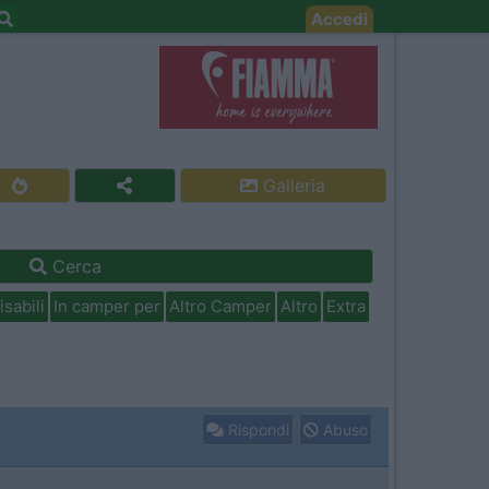
Accedi
Galleria
Cerca
isabili
In camper per
Altro Camper
Altro
Extra
Rispondi
Abuso