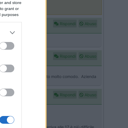
er and store
to grant or
ed purposes
Rispondi
Abuso
Rispondi
Abuso
heggio Ferrero come gia' detto molto comodo. Azienda
Rispondi
Abuso
to posto. Forse se si arriva alle 17 è più difficile,