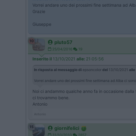
Vorrei andare uno dei prossimi fine settimana ad Al
Grazie
Giuseppe
10
pluto57
25/04/2016
19
Inserito il
13/10/2021
alle:
21:05:56
In risposta al messaggio di
epsoncolor
del
13/10/2021
alle
Vorrei andare uno dei prossimi fine settimana ad Alba ci so
Noi ci andammo qualche anno fa in occasione dalla f
ci trovammo bene.
Antonio
Antonio
15
giornifelici
31/10/2010
2857