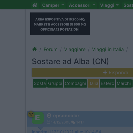
Camper
Accessori
Viaggi
Sos
Forum
Viaggiare
Viaggi in Italia
Sostare ad Alba (CN)
Rispondi
Sosta
Gruppi
Compagni
Italia
Estero
Marchi
17
epsoncolor
14/12/2008
1417
Inserito il
13/10/2021
alle:
19:14:54