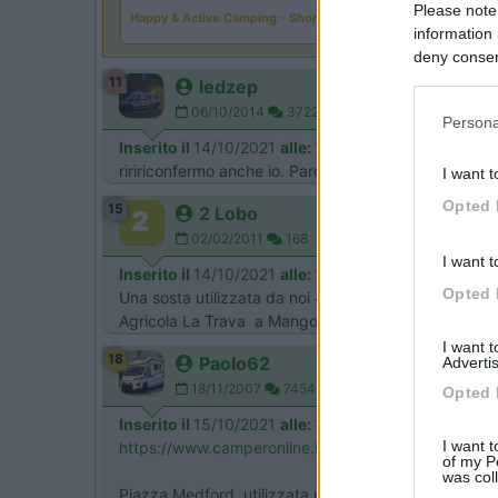
Please note
Happy & Active Camping - Short Stay
information 
deny consent
in below Go
11
ledzep
06/10/2014
3722
Persona
Inserito il
14/10/2021
alle:
15:02:08
riririconfermo anche io. Parcheggio della Ferrero
I want t
Opted 
15
2 Lobo
02/02/2011
168
I want t
Inserito il
14/10/2021
alle:
18:15:56
Opted 
Una sosta utilizzata da noi 4 anni fa poco lontano d
Agricola La Trava a Mango , accoglienza e posto s
I want 
18
Paolo62
Advertis
18/11/2007
7454
Opted 
Inserito il
15/10/2021
alle:
15:38:46
I want t
https://www.camperonline.it/sos...
of my P
was col
Piazza Medford, utilizzata più volte in occasione dell