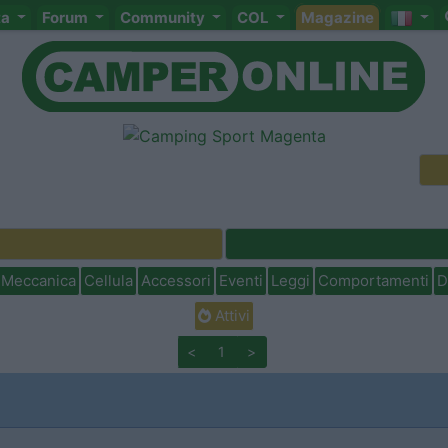
ta
Forum
Community
COL
Magazine
Meccanica
Cellula
Accessori
Eventi
Leggi
Comportamenti
D
Attivi
<
1
>