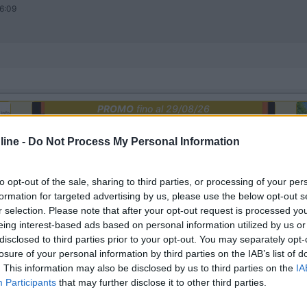
6:09
PROMO
fino al 29/08/26
ine -
Do Not Process My Personal Information
to opt-out of the sale, sharing to third parties, or processing of your per
formation for targeted advertising by us, please use the below opt-out s
r selection. Please note that after your opt-out request is processed y
eing interest-based ads based on personal information utilized by us or
j
disclosed to third parties prior to your opt-out. You may separately opt-
losure of your personal information by third parties on the IAB’s list of
. This information may also be disclosed by us to third parties on the
IA
Lombardia
Participants
that may further disclose it to other third parties.
Area Sosta Camper Orobie
Ardesio
(BG)