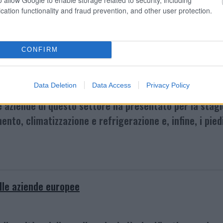
cation functionality and fraud prevention, and other user protection.
CONFIRM
Data Deletion
Data Access
Privacy Policy
ionali è in forte crescita, nuovi prodotti, evoluzioni co
le aziende di questo settore ha presentato per la sta
mento, climatizzazione e refrigerazione e, infine, i pied
elle aziende europee