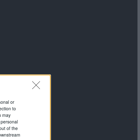
sonal or
ection to
ou may
 personal
out of the
 downstream