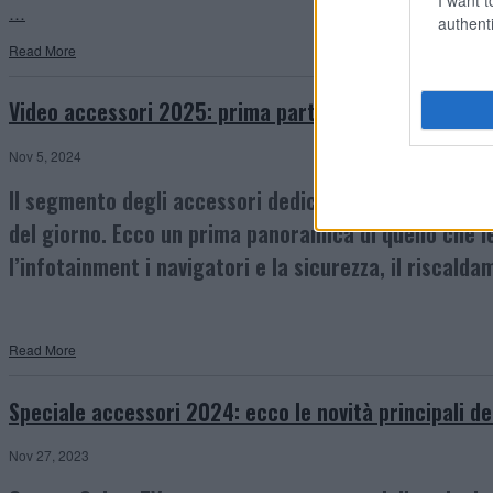
…
authenti
Read More
Video accessori 2025: prima parte
Nov 5, 2024
Il segmento degli accessori dedicati ai veicoli ricreaz
del giorno. Ecco un prima panoramica di quello che 
l’infotainment i navigatori e la sicurezza, il riscalda
Read More
Speciale accessori 2024: ecco le novità principali d
Nov 27, 2023