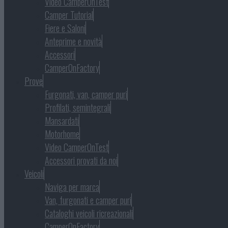
Video CamperOnTest
Camper Tutorial
Fiere e Saloni
Anteprime e novità
Accessori
CamperOnFactory
Prove
Furgonati, van, camper puri
Profilati, semintegrali
Mansardati
Motorhome
Video CamperOnTest
Accessori provati da noi
Veicoli
Naviga per marca
Van, furgonati e camper puri
Cataloghi veicoli ricreazionali
CamperOnFactory