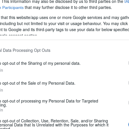
. This information may also be disclosed by us to third parties on the
IA
that may further disclose it to other third parties.
Participants
 that this website/app uses one or more Google services and may gath
including but not limited to your visit or usage behaviour. You may click 
 to Google and its third-party tags to use your data for below specifi
ogle consent section.
l Data Processing Opt Outs
o opt-out of the Sharing of my personal data.
In
o opt-out of the Sale of my Personal Data.
In
to opt-out of processing my Personal Data for Targeted
ing.
In
per veicoli ricreazionali, AMPLO propone soluzioni dedi
ttroidraulici. In questo test analizziamo da vicino il 
o opt-out of Collection, Use, Retention, Sale, and/or Sharing
ersonal Data that Is Unrelated with the Purposes for which it
lected.