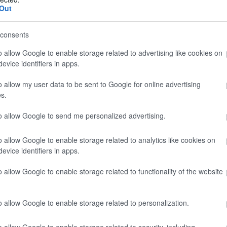
o rapido, preciso e completamente automatizzato. Un
Out
i pasti — ma anche per il corretto funzionamento dell’
apaci di garantire una portata di quasi 2.000 kg per si
consents
imangono compatti durante il viaggio e operativi in poc
o allow Google to enable storage related to advertising like cookies on
evice identifiers in apps.
Clicca qui per il video completo
o allow my user data to be sent to Google for online advertising
s.
to allow Google to send me personalized advertising.
o allow Google to enable storage related to analytics like cookies on
evice identifiers in apps.
o allow Google to enable storage related to functionality of the website
26, Fit Your Camper ha offerto una vista completa sul 
o allow Google to enable storage related to personalization.
o allow Google to enable storage related to security, including