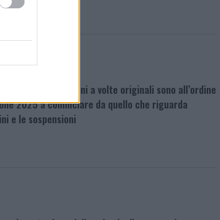
ntinue e realizzazioni a volte originali sono all’ordine
gione 2025 a cominciare da quello che riguarda
ini e le sospensioni