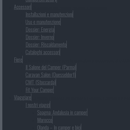
Accessori
Gli accessori per camper, caravan e campeggio
Installazioni e manutenzioni
Uso e manutenzione
Dossier: Energia
Dossier: Inverno
Dossier: Riscaldamento
Cataloghi accessori
Fiere
Le kermesse espositive dove le produzioni si propongono al pubbli
Il Salone del Camper (Parma)
Caravan Salon (Duesseldorf)
CMT (Stoccarda)
Fit Your Camper
Viaggiare
La finalità, l’essenza del camper è il viaggio. Il camper è il mezz
I nostri viaggi
Spagna: Andalusia in camper
Marocco
Olanda – In camper e bici