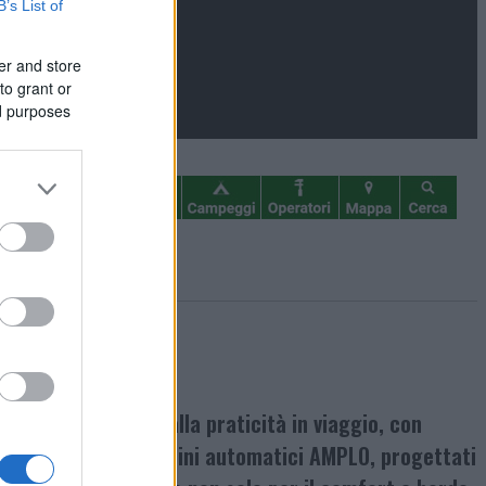
B’s List of
er and store
to grant or
ed purposes
cate al comfort e alla praticità in viaggio, con
funzionamento dei piedini automatici AMPLO, progettati