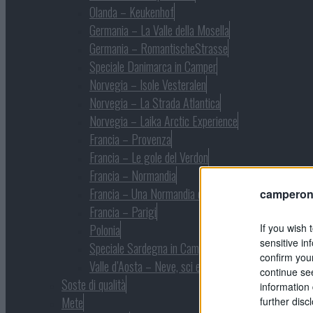
Olanda – Keukenhof
Germania – La Valle della Mosella
Germania – RomantischeStrasse
Speciale Danimarca in Camper
Norvegia – Isole Vesteralen
Norvegia – La Strada Atlantica
Norvegia – Laika Arctic Experience
Francia – Provenza
Francia – Le gole del Verdon
Francia – Normandia
Francia – Una Normandia diversa
camperonl
Francia – Parigi
If you wish 
Polonia
sensitive in
Speciale Sardegna in Camper
confirm you
Valle d’Aosta – Neve, sci e natura
continue se
Soste di qualità
information 
Mete
further disc