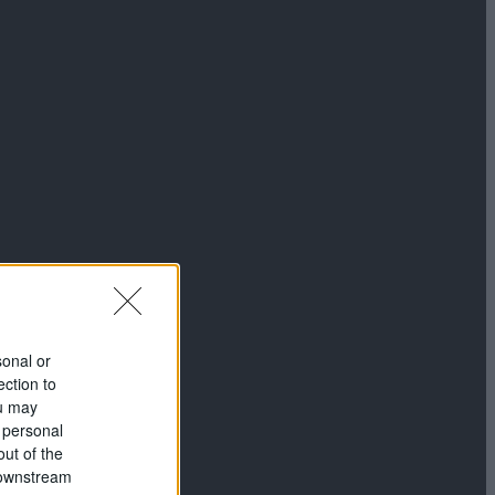
sonal or
ection to
ou may
 personal
out of the
 downstream