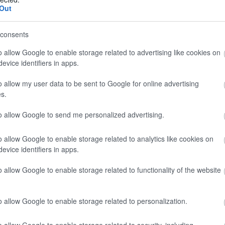
: i nuovi interni sono piacevoli, moderni ma con un ri
Out
mma Challenger dopo un periodo di assenza. Novità int
consents
tion, mentre i modelli Sport Edition si fanno notare s
oni anche ai suoi motorhome: assistiamo ad un restyli
o allow Google to enable storage related to advertising like cookies on
evice identifiers in apps.
o allow my user data to be sent to Google for online advertising
Clicca qui per il video completo
s.
to allow Google to send me personalized advertising.
o allow Google to enable storage related to analytics like cookies on
evice identifiers in apps.
 e un prezzo invitante per questa nuova speciale
o allow Google to enable storage related to functionality of the website
 le novità di primavera della casa francese e si fa nota
o allow Google to enable storage related to personalization.
gli accessori compresi nel prezzo, tra cui batteria al 
o allow Google to enable storage related to security, including