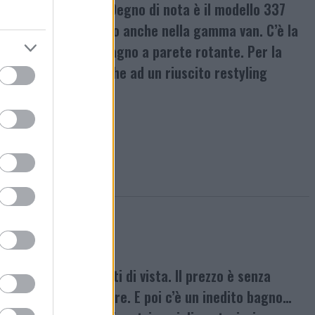
chiamo al classico. Degno di nota è il modello 337
eressanti le troviamo anche nella gamma van. C’è la
oprattutto per il bagno a parete rotante. Per la
ng esterno, ma anche ad un riuscito restyling
re sotto molti punti di vista. Il prezzo è senza
litio e pannello solare. E poi c’è un inedito bagno…