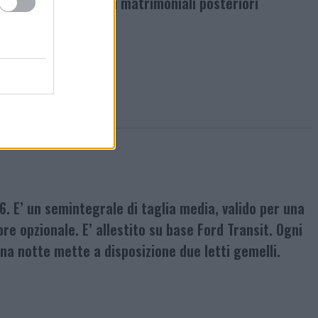
itativa con due letti matrimoniali posteriori
6. E’ un semintegrale di taglia media, valido per una
e opzionale. E’ allestito su base Ford Transit. Ogni
ona notte mette a disposizione due letti gemelli.