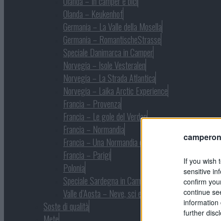
Olanda – In camper e bici
Olanda – Keukenhof
Germania – La Valle della Mosella
Germania – RomantischeStrasse
Speciale Danimarca in Camper
Norvegia – Isole Vesteralen
Norvegia – La Strada Atlantica
Norvegia – Laika Arctic Experience
Francia – Provenza
Francia – Le gole del Verdon
Francia – Normandia
camperonl
Francia – Una Normandia diversa
Francia – Parigi
If you wish 
Polonia
sensitive in
Speciale Sardegna in Camper
confirm you
continue se
Valle d’Aosta – Neve, sci e natura
information 
Soste di qualità
further disc
Mete