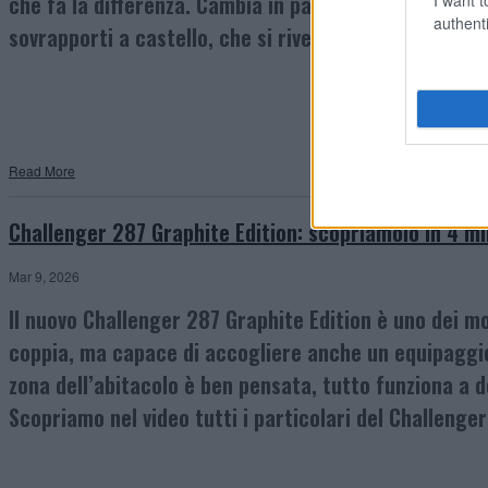
che fa la differenza. Cambia in parte anche l’arredo.
authenti
sovrapporti a castello, che si rivela versatile e flessi
Read More
Challenger 287 Graphite Edition: scopriamolo in 4 mi
Mar 9, 2026
Il nuovo Challenger 287 Graphite Edition è uno dei mo
coppia, ma capace di accogliere anche un equipaggio 
zona dell’abitacolo è ben pensata, tutto funziona a do
Scopriamo nel video tutti i particolari del Challenge