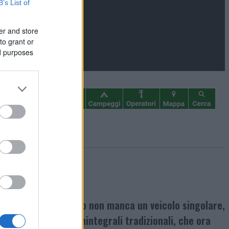
B’s List of
er and store
to grant or
ed purposes
deo. Anche quest’anno non manca un veicolo singolare,
mbiamenti tra i semintegrali tradizionali, che ora