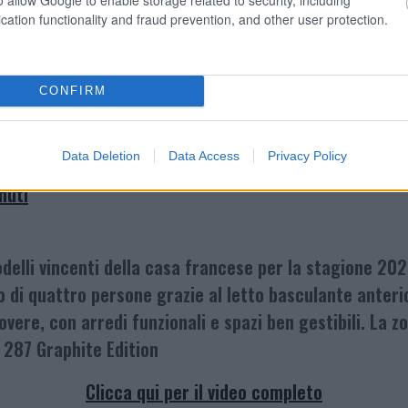
 Del tradizionale V 114 Max rimane però la soluzione ab
cation functionality and fraud prevention, and other user protection.
bile
Clicca qui per il video completo
CONFIRM
Data Deletion
Data Access
Privacy Policy
nuti
delli vincenti della casa francese per la stagione 202
di quattro persone grazie al letto basculante anterior
vere, con arredi funzionali e spazi ben gestibili. La z
r 287 Graphite Edition
Clicca qui per il video completo