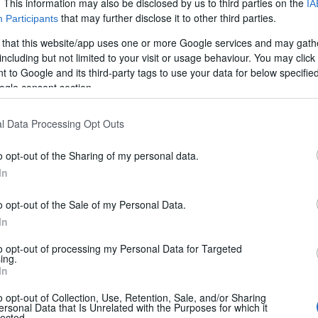
. This information may also be disclosed by us to third parties on the
IA
that may further disclose it to other third parties.
Participants
 that this website/app uses one or more Google services and may gath
including but not limited to your visit or usage behaviour. You may click 
 to Google and its third-party tags to use your data for below specifi
ogle consent section.
l Data Processing Opt Outs
o opt-out of the Sharing of my personal data.
In
o opt-out of the Sale of my Personal Data.
In
nger
to opt-out of processing my Personal Data for Targeted
ing.
In
one 2027: ve li presentiamo in anteprima in questo vi
o opt-out of Collection, Use, Retention, Sale, and/or Sharing
 già ben collaudato in casa Challenger. Ci sono poi ca
ersonal Data that Is Unrelated with the Purposes for which it
lected.