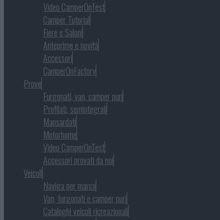
Video CamperOnTest
Camper Tutorial
Fiere e Saloni
Anteprime e novità
Accessori
CamperOnFactory
Prove
Furgonati, van, camper puri
Profilati, semintegrali
Mansardati
Motorhome
Video CamperOnTest
Accessori provati da noi
Veicoli
Naviga per marca
Van, furgonati e camper puri
Cataloghi veicoli ricreazionali