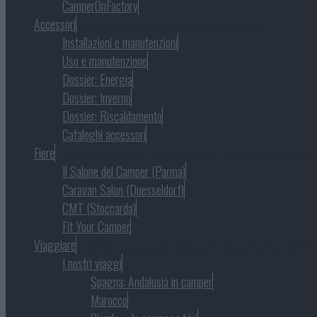
CamperOnFactory
Accessori
Gli accessori per camper, caravan e campeggio
Installazioni e manutenzioni
Uso e manutenzione
Dossier: Energia
Dossier: Inverno
Dossier: Riscaldamento
Cataloghi accessori
Fiere
Le kermesse espositive dove le produzioni si propongono al pubbli
Il Salone del Camper (Parma)
Caravan Salon (Duesseldorf)
CMT (Stoccarda)
Fit Your Camper
Viaggiare
La finalità, l’essenza del camper è il viaggio. Il camper è il mezz
I nostri viaggi
Spagna: Andalusia in camper
Marocco