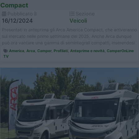
Compact
Pubblicato il
Sezione
16/12/2024
Veicoli
Presentati in anteprima gli Arca America Compact, che arriveranno
sul mercato nelle prime settimane del 2025. Anche Arca dunque
può ora vantare una gamma di semintegrali compatti, inserendosi
a...
America
,
Arca
,
Camper
,
Profilati
,
Anteprime e novità
,
CamperOnLine
TV