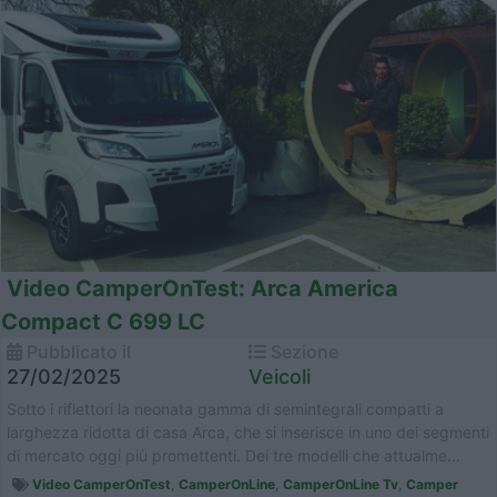
Video CamperOnTest: Arca America
Compact C 699 LC
Pubblicato il
Sezione
27/02/2025
Veicoli
Sotto i riflettori la neonata gamma di semintegrali compatti a
larghezza ridotta di casa Arca, che si inserisce in uno dei segmenti
di mercato oggi più promettenti. Dei tre modelli che attualme...
Video CamperOnTest
,
CamperOnLine
,
CamperOnLine Tv
,
Camper