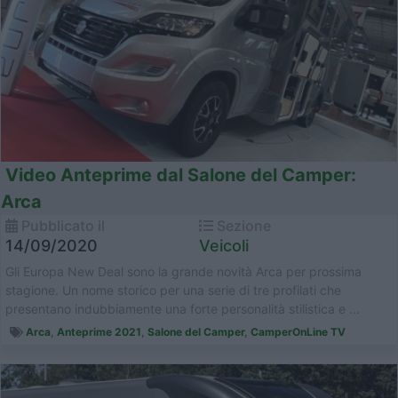
Video Anteprime dal Salone del Camper:
Arca
Pubblicato il
Sezione
14/09/2020
Veicoli
Gli Europa New Deal sono la grande novità Arca per prossima
stagione. Un nome storico per una serie di tre profilati che
presentano indubbiamente una forte personalità stilistica e ...
Arca
,
Anteprime 2021
,
Salone del Camper
,
CamperOnLine TV