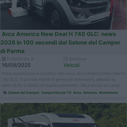
Arca America New Deal H 740 GLC: news
2026 in 100 secondi dal Salone del Camper
di Parma
Pubblicato il
Sezione
16/09/2025
Veicoli
Prima apparizione in pubblico del nuovo Arca America New Deal H
740 GLC: è un motorhome di generose dimensioni, allestito su
telaio Al-Ko e dotato di doppio pavimento. Ma è anche un camp...
Salone del Camper
,
CamperOnLine TV
,
Arca
,
America
,
Motorhome