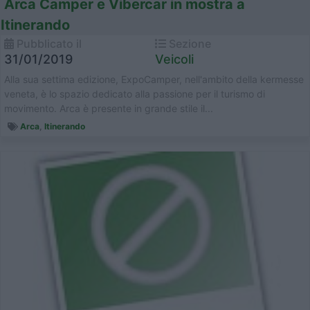
Arca Camper e Vibercar in mostra a
Itinerando
Pubblicato il
Sezione
31/01/2019
Veicoli
Alla sua settima edizione, ExpoCamper, nell'ambito della kermesse
veneta, è lo spazio dedicato alla passione per il turismo di
movimento. Arca è presente in grande stile il...
Arca
,
Itinerando