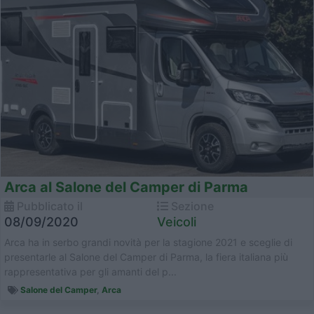
Arca al Salone del Camper di Parma
Pubblicato il
Sezione
08/09/2020
Veicoli
Arca ha in serbo grandi novità per la stagione 2021 e sceglie di
presentarle al Salone del Camper di Parma, la fiera italiana più
rappresentativa per gli amanti del p...
Salone del Camper
,
Arca