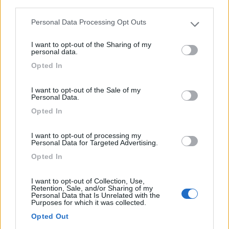
Micro World Camper
,
Vita all'aria aperta
,
Tour.it
third parties.
Personal Data Processing Opt Outs
Please note that this website/app uses one or more Google
services and may gather and store information including but
I want to opt-out of the Sharing of my
not limited to your visit or usage behaviour. You may click to
personal data.
grant or deny consent to Google and its third-party tags to
Opted In
use your data for below specified purposes in below Google
consent section.
I want to opt-out of the Sale of my
Personal Data.
Opted In
I want to opt-out of processing my
Personal Data for Targeted Advertising.
Opted In
Le novità di Arca dal Salone del Camper di
I want to opt-out of Collection, Use,
Retention, Sale, and/or Sharing of my
Parma 2019
Personal Data that Is Unrelated with the
Purposes for which it was collected.
Pubblicato il
Sezione
21/09/2019
Veicoli
Opted Out