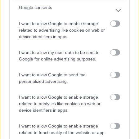
In video le novità esposte da Arca al Salone del Camper di Parma
Google consents
2019. Tutto su Arca: novità, video, prove e notizie ...
Arca
,
Salone del Camper
,
CamperOnLine TV
I want to allow Google to enable storage
related to advertising like cookies on web or
device identifiers in apps.
I want to allow my user data to be sent to
Google for online advertising purposes.
I want to allow Google to send me
personalized advertising.
I want to allow Google to enable storage
related to analytics like cookies on web or
device identifiers in apps.
I want to allow Google to enable storage
Arca al Salone del Camper 2019 a Parma
related to functionality of the website or app.
Pubblicato il
Sezione