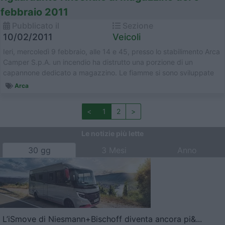
febbraio 2011
Pubblicato il
Sezione
10/02/2011
Veicoli
Ieri, mercoledì 9 febbraio, alle 14 e 45, presso lo stabilimento Arca
Camper S.p.A. un incendio ha distrutto una porzione di un
capannone dedicato a magazzino. Le fiamme si sono sviluppate
in...
Arca
<
1
2
>
Le notizie più lette
30 gg
3 Mesi
Anno
L’iSmove di Niesmann+Bischoff diventa ancora pi&...