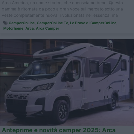
Arca America, un nome storico, che conosciamo bene. Questa
gamma è ritornata da poco a gran voce sul mercato sotto una
veste completamente nuova, rivoluzionata nell'essenza, ma
sempre pront...
CamperOnLine
,
CamperOnLine Tv
,
Le Prove di CamperOnLine
,
Motorhome
,
Arca
,
Arca Camper
Anteprime e novità camper 2025: Arca