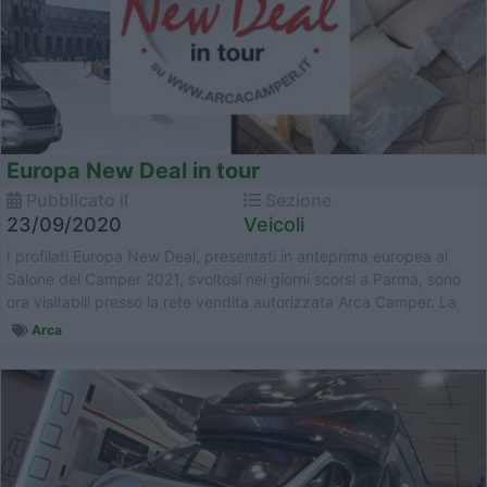
Europa New Deal in tour
Pubblicato il
Sezione
23/09/2020
Veicoli
I profilati Europa New Deal, presentati in anteprima europea al
Salone del Camper 2021, svoltosi nei giorni scorsi a Parma, sono
ora visitabili presso la rete vendita autorizzata Arca Camper. La
gamm...
Arca