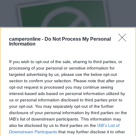
camperonline -
Do Not Process My Personal
Information
If you wish to opt-out of the sale, sharing to third parties, or
processing of your personal or sensitive information for
targeted advertising by us, please use the below opt-out
section to confirm your selection. Please note that after your
opt-out request is processed you may continue seeing
Micro World Camper a Carrara
interest-based ads based on personal information utilized by
us or personal information disclosed to third parties prior to
Pubblicato il
Sezione
your opt-out. You may separately opt-out of the further
21/01/2020
Speciale Fiere
disclosure of your personal information by third parties on the
Microworld Camper, concessionaria camper Arca, McLouis e
IAB’s list of downstream participants. This information may
Blucamp per il nord della Toscana e la Liguria orientale, quest'anno
also be disclosed by us to third parties on the
IAB’s List of
amplia ancora l'offerta di camper visionabili in occasione di Vita...
Downstream Participants
that may further disclose it to other