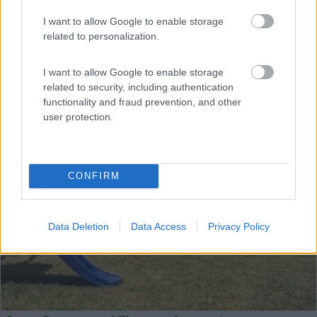
12/09/2019
Veicoli
I want to allow Google to enable storage
Arca sarà presente al Salone del Camper di Parma con le novità
related to personalization.
della gamma Europa al padiglione 6, con un ampio campionario
del catalogo 2020. Si parte dalla gamma m...
I want to allow Google to enable storage
Arca
related to security, including authentication
functionality and fraud prevention, and other
user protection.
CONFIRM
Data Deletion
Data Access
Privacy Policy