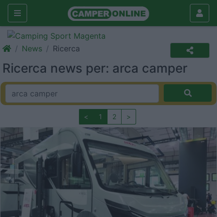
News
Ricerca
Ricerca news per: arca camper
<
1
2
>