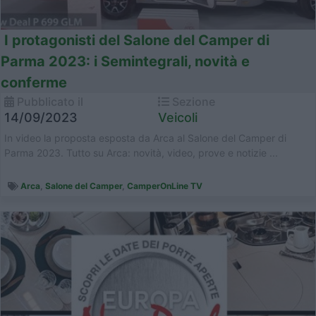
I protagonisti del Salone del Camper di
Parma 2023: i Semintegrali, novità e
conferme
Pubblicato il
Sezione
14/09/2023
Veicoli
In video la proposta esposta da Arca al Salone del Camper di
Parma 2023. Tutto su Arca: novità, video, prove e notizie ...
Arca
,
Salone del Camper
,
CamperOnLine TV