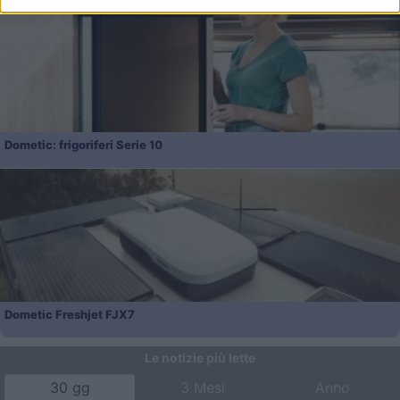
Dometic: frigoriferi Serie 10
Dometic Freshjet FJX7
Le notizie più lette
30 gg
3 Mesi
Anno