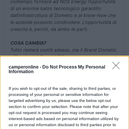
contempo fornisce ad NDS Energy l’opportunità
di un enorme balzo tecnologico garantito
dall’infrastruttura di Dometic e al know-how che
le aziende possono condividere. L’opportunità di
crescita è, perciò, da ambo le parti.
COSA CAMBIA?
Tutto resterà com’è adesso, ma il Brand Dometic
affiancherà il Brand NDS.
NDS Energy resta in Italia e tutti i servizi, cui i
camperonline -
Do Not Process My Personal
nostri clienti sono abituati, restano immutati,
Information
NDS Energy è, e sarà, al vostro fianco.
Infatti:
If you wish to opt-out of the sale, sharing to third parties, or
Il team di lavoro resta lo stesso.
processing of your personal or sensitive information for
Le rete commerciale resta la stessa (shop,
targeted advertising by us, please use the below opt-out
fornitori, agenti, ecc…).
section to confirm your selection. Please note that after your
La sede operativa resterà la stessa e nella
opt-out request is processed you may continue seeing
nostra sede sarà prodotta la Batteria
interest-based ads based on personal information utilized by
us or personal information disclosed to third parties prior to
Tempra!