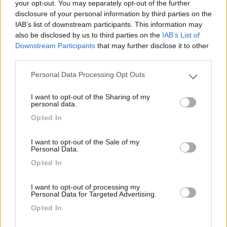
your opt-out. You may separately opt-out of the further
I servizi di assistenza restano gli stessi,
disclosure of your personal information by third parties on the
sempre in sede, sempre a Cappelle sul
IAB’s list of downstream participants. This information may
Tavo. In caso di necessità con i prodotti
also be disclosed by us to third parties on the
IAB’s List of
NDS tutto resta invariato.
Downstream Participants
that may further disclose it to other
I servizi di customer care resteranno gli
third parties.
stessi come avete modo di notare dalle
Personal Data Processing Opt Outs
centinaia di email e messaggi, che ci
Please note that this website/app uses one or more Google
services and may gather and store information including but
inviate e a cui rispondiamo regolarmente,
I want to opt-out of the Sharing of my
not limited to your visit or usage behaviour. You may click to
così come il personale tecnico che
personal data.
grant or deny consent to Google and its third-party tags to
risponde alle vostre telefonate.
Opted In
use your data for below specified purposes in below Google
consent section.
Continuiamo a parlare italiano, siamo in tutto il
I want to opt-out of the Sale of my
mondo e puntiamo a progetti più grandi.
Personal Data.
Opted In
Siamo sicuri che nel tempo, anche voi che ci
scegliete ogni giorni, potrete apprezzare la
I want to opt-out of processing my
Personal Data for Targeted Advertising.
nostra scelta."
Opted In