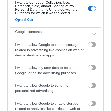
I want to opt-out of Collection, Use,
Retention, Sale, and/or Sharing of my
Tutte le notizie relative a:
Personal Data that Is Unrelated with the
Purposes for which it was collected.
Dometic
,
NDS
Opted Out
Prev
Next
Google consents
ADAS, questi (s)conosciuti
Video CamperOnTest : Laika Ecovip
Campervan 540
I want to allow Google to enable storage
related to advertising like cookies on web or
Commenti
device identifiers in apps.
Fai il
Login
per
commentare
.
I want to allow my user data to be sent to
Google for online advertising purposes.
Le News di Dometic
I want to allow Google to send me
personalized advertising.
I want to allow Google to enable storage
related to analytics like cookies on web or