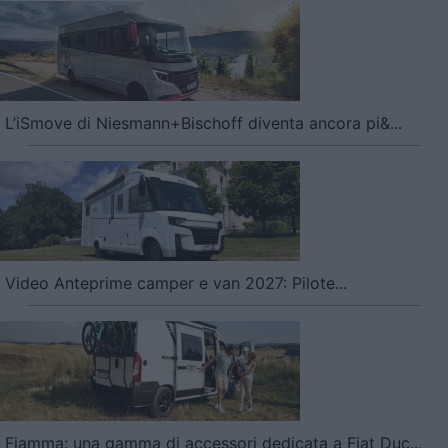
L’iSmove di Niesmann+Bischoff diventa ancora pi&...
Video Anteprime camper e van 2027: Pilote...
Fiamma: una gamma di accessori dedicata a Fiat Duc...