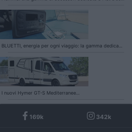
BLUETTI, energia per ogni viaggio: la gamma dedica...
I nuovi Hymer GT-S Mediterranee...
169k
342k