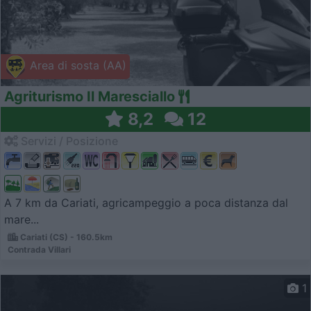
Area di sosta (AA)
Agriturismo Il Maresciallo
8,2
12
Servizi / Posizione
A 7 km da Cariati, agricampeggio a poca distanza dal
mare...
Cariati (CS) - 160.5km
Contrada Villari
1