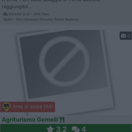
raggiungibil...
Otranto (LE) - 290.7km
Sp87 - Via Litoranea Otranto-Porto Badisco
0
Area di sosta (AA)
Agriturismo Gemelli
3,2
4