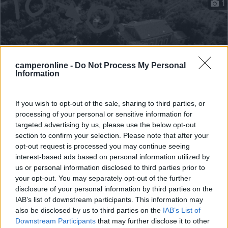
1
camperonline -
Do Not Process My Personal
Information
If you wish to opt-out of the sale, sharing to third parties, or
processing of your personal or sensitive information for
targeted advertising by us, please use the below opt-out
Area di sosta (AA)
section to confirm your selection. Please note that after your
opt-out request is processed you may continue seeing
Agriturismo Il Mandorlo
interest-based ads based on personal information utilized by
9
1
us or personal information disclosed to third parties prior to
your opt-out. You may separately opt-out of the further
Servizi / Posizione
disclosure of your personal information by third parties on the
IAB’s list of downstream participants. This information may
also be disclosed by us to third parties on the
IAB’s List of
Downstream Participants
that may further disclose it to other
Agriturismo in posizione panoramica, all’interno del Pa...