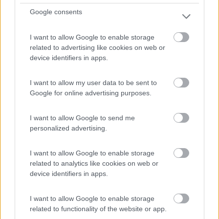
Google consents
I want to allow Google to enable storage
Azienda agricola ai piedi dell'Etna tra vigneti ed olivet...
related to advertising like cookies on web or
Castiglione di Sicilia (CT) - 105.9km
device identifiers in apps.
SS120 Km 191 + 900 Loc. Passopisciaro
I want to allow my user data to be sent to
1
Google for online advertising purposes.
I want to allow Google to send me
personalized advertising.
I want to allow Google to enable storage
related to analytics like cookies on web or
device identifiers in apps.
I want to allow Google to enable storage
Area di sosta (AA)
related to functionality of the website or app.