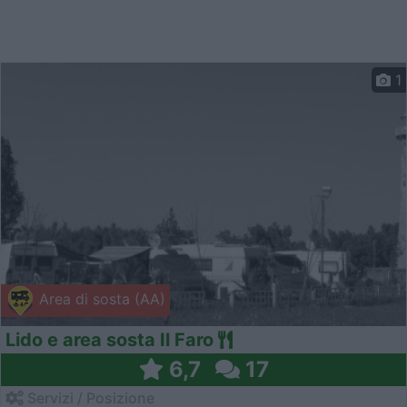
1
Area di sosta (AA)
Lido e area sosta Il Faro
6,7
17
Servizi / Posizione