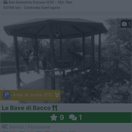
San Demetrio Corone (CS) - 162.7km
SS106 bis - Contrada Sant'agata
1
Area di sosta (PS)
Le Bave di Bacco
9
1
Servizi / Posizione