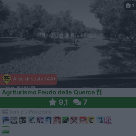
1
Area di sosta (AA)
Agriturismo Feudo delle Querce
9,1
7
Servizi / Posizione