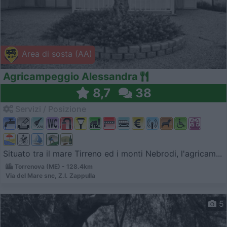
Area di sosta (AA)
Agricampeggio Alessandra
8,7
38
Servizi / Posizione
Situato tra il mare Tirreno ed i monti Nebrodi, l'agricam...
Torrenova (ME) - 128.4km
Via del Mare snc, Z.I. Zappulla
5