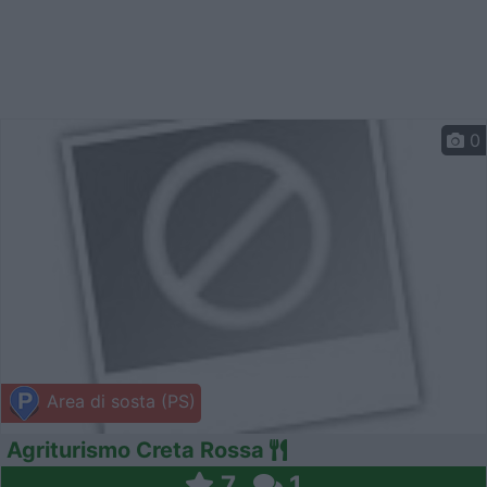
0
Area di sosta (PS)
Agriturismo Creta Rossa
7
1