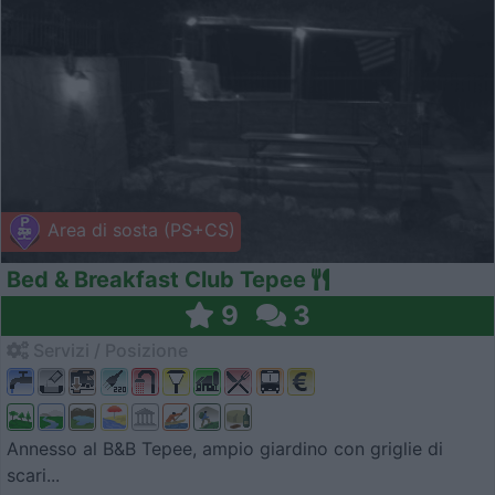
Area di sosta (PS+CS)
Bed & Breakfast Club Tepee
9
3
Servizi / Posizione
Annesso al B&B Tepee, ampio giardino con griglie di
scari...