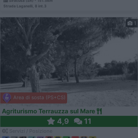
Siracusa (SR) - 151.5km
Strada Laganelli, 8 int.3
1
Area di sosta (PS+CS)
Agriturismo Terrauzza sul Mare
4,9
11
Servizi / Posizione