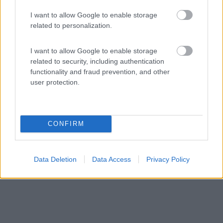
AgriHotel da Marianna
I want to allow Google to enable storage
9,5
4
related to personalization.
Servizi / Posizione
I want to allow Google to enable storage
related to security, including authentication
functionality and fraud prevention, and other
user protection.
Alle porte del parco dei Nebrodi, di fronte L'Etna, fuori...
Santa Domenica Vittoria (ME) - 109.9km
CONFIRM
SS 116 al Km. 7,700 - Viale libertà, 335
Data Deletion
Data Access
Privacy Policy