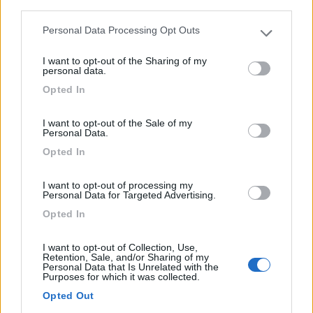
third parties.
Amantea (CS) - 105.5km
Loc. Chiaie, 55
Personal Data Processing Opt Outs
Please note that this website/app uses one or more Google
services and may gather and store information including but
I want to opt-out of the Sharing of my
not limited to your visit or usage behaviour. You may click to
1
personal data.
grant or deny consent to Google and its third-party tags to
Opted In
use your data for below specified purposes in below Google
consent section.
I want to opt-out of the Sale of my
Personal Data.
Opted In
I want to opt-out of processing my
Personal Data for Targeted Advertising.
Opted In
Area di sosta (AA)
I want to opt-out of Collection, Use,
Retention, Sale, and/or Sharing of my
Agriturismo Etna Wine
Personal Data that Is Unrelated with the
Purposes for which it was collected.
8,6
5
Opted Out
Servizi / Posizione