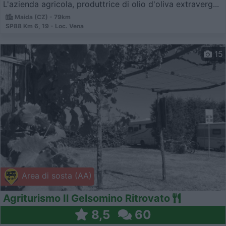
L'azienda agricola, produttrice di olio d'oliva extraverg...
Maida (CZ) - 79km
SP88 Km 6, 19 - Loc. Vena
15
Area di sosta (AA)
Agriturismo Il Gelsomino Ritrovato
8,5
60