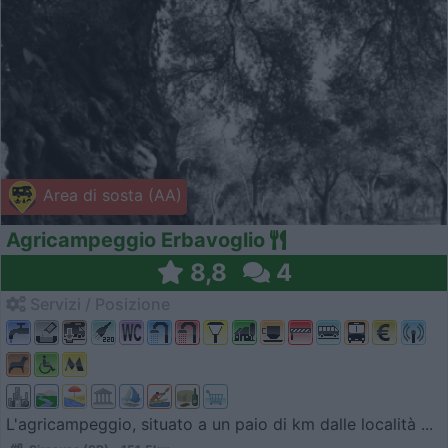
Area di sosta (AA)
Agricampeggio Erbavoglio
8,8
4
Servizi / Posizione
L'agricampeggio, situato a un paio di km dalle località ...