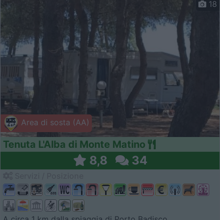
18
Area di sosta (AA)
Tenuta L'Alba di Monte Matino
8,8
34
Servizi / Posizione
A circa 1 km dalla spiaggia di Porto Badisco