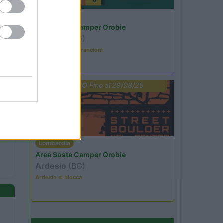
Lombardia
Area Sosta Camper Orobie
Ardesio
(BG)
Caccia ai tesori arancioni
PROMO
Fino al 29/08/26
Lombardia
Area Sosta Camper Orobie
Ardesio
(BG)
Ardesio si blocca