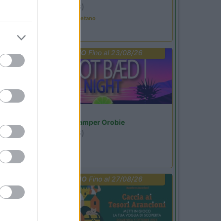
Ardesio
(BG)
Tributo a Rino Gaetano
PROMO
Fino al 23/08/26
Lombardia
Area Sosta Camper Orobie
Ardesio
(BG)
Not baed night
PROMO
Fino al 27/08/26