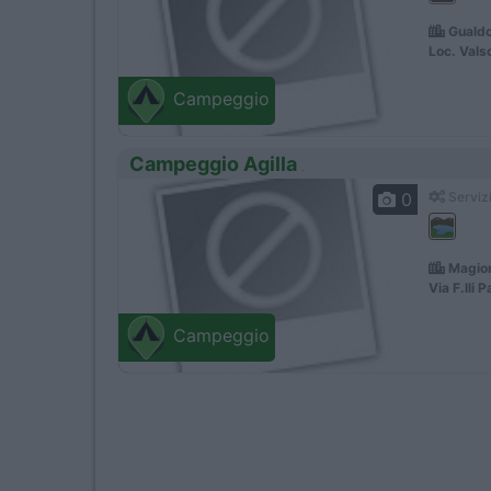
Gualdo
Loc. Vals
Campeggio
Campeggio Agilla
0
Servizi
Magion
Via F.lli 
Campeggio