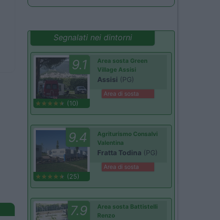
Segnalati nei dintorni
9.1
Area sosta Green
Village Assisi
Assisi
(PG)
Area di sosta
(10)
9.4
Agriturismo Consalvi
Valentina
Fratta Todina
(PG)
Area di sosta
(25)
7.9
Area sosta Battistelli
Renzo