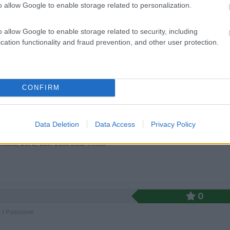
o allow Google to enable storage related to personalization.
o allow Google to enable storage related to security, including
a (PG) - 24.8km
cation functionality and fraud prevention, and other user protection.
na La Trinità 1
0
CONFIRM
 / Posizione
Data Deletion
Data Access
Privacy Policy
a (PG) - 25.9km
tana, 29/G, Loc. Colle della Trinità
0
 / Posizione