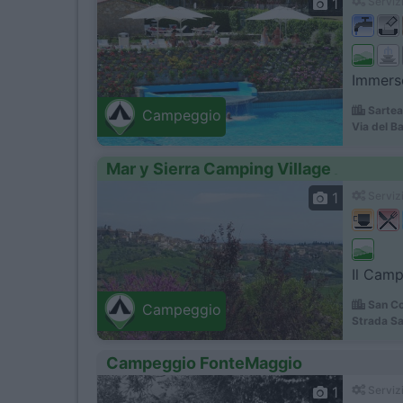
1
Servizi
Immerso
Sartea
Campeggio
Via del B
Mar y Sierra Camping Village
1
Servizi
Il Camp
San Co
Campeggio
Strada Sa
Campeggio FonteMaggio
1
Servizi