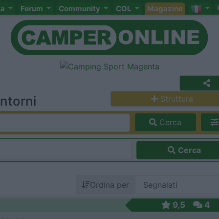
ta
Forum
Community
COL
Magazine
ntorni
Struttura
Cerca
Cerca
Ordina per
9,5
4