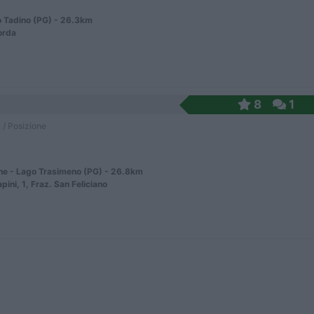
 Tadino (PG) - 26.3km
orda
8
1
 / Posizione
e - Lago Trasimeno (PG) - 26.8km
Papini, 1, Fraz. San Feliciano