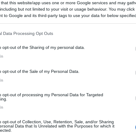
 that this website/app uses one or more Google services and may gath
 / Posizione
including but not limited to your visit or usage behaviour. You may click 
 to Google and its third-party tags to use your data for below specifi
ogle consent section.
l Data Processing Opt Outs
 (PG) - 7.3km
 acque
o opt-out of the Sharing of my personal data.
In
0
 / Posizione
o opt-out of the Sale of my Personal Data.
In
to opt-out of processing my Personal Data for Targeted
ing.
 (PG) - 8.2km
Campeggio
In
o opt-out of Collection, Use, Retention, Sale, and/or Sharing
7,7
12
ersonal Data that Is Unrelated with the Purposes for which it
lected.
 / Posizione