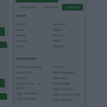
Aree di sosta
Agriturismi
Campeggi
Comuni
Firenze
Sirmione
Roma
Napoli
Matera
Verona
Venezia
Siena
Assisi
Pompei
Zone turistiche
Riviera Romagnola
Trentino
Isola d'Elba
Lago Maggiore
Gargano
Gardaland
Cinque Terre - La
Mirabilandia
Spezia
Lago di Como
Lago Trasimeno
Lago di Braies (BZ)
Lago di Garda
Lago di Ledro