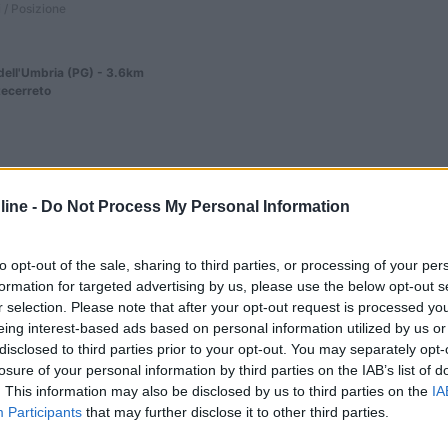
 / Posizione
dell'Umbria (PG) - 3.6km
ecerreto
7,4
33
ine -
Do Not Process My Personal Information
 / Posizione
to opt-out of the sale, sharing to third parties, or processing of your per
formation for targeted advertising by us, please use the below opt-out s
r selection. Please note that after your opt-out request is processed y
eing interest-based ads based on personal information utilized by us or
m dal centro raggiungibile con navetta, struttura ...
disclosed to third parties prior to your opt-out. You may separately opt-
losure of your personal information by third parties on the IAB’s list of
 (PG) - 3.8km
. This information may also be disclosed by us to third parties on the
IA
 di Campiglione, 110
Participants
that may further disclose it to other third parties.
5
1