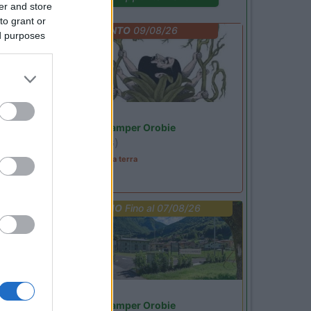
er and store
to grant or
EVENTO
09/08/26
ed purposes
Lombardia
Area Sosta Camper Orobie
Ardesio
(BG)
A levar l'ombra da terra
PROMO
Fino al 07/08/26
Lombardia
Area Sosta Camper Orobie