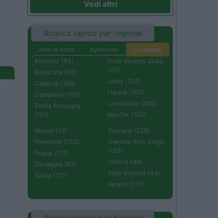
Vedi altri
Ricerca rapida per regione
Aree di sosta
Agriturismi
Campeggi
Abruzzo (85)
Friuli Venezia Giulia
(25)
Basilicata (20)
Lazio (124)
Calabria (169)
Liguria (150)
Campania (150)
Lombardia (200)
Emilia Romagna
(101)
Marche (103)
Molise (13)
Toscana (226)
Piemonte (152)
Trentino Alto Adige
(125)
Puglia (179)
Umbria (48)
Sardegna (87)
Valle d'Aosta (44)
Sicilia (112)
Veneto (171)