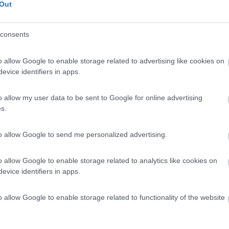
Out
consents
a (PG) - 17.8km
i Boccio 10
o allow Google to enable storage related to advertising like cookies on
evice identifiers in apps.
0
o allow my user data to be sent to Google for online advertising
s.
 Umbra (PG) - 18.7km
te Alago
to allow Google to send me personalized advertising.
o allow Google to enable storage related to analytics like cookies on
evice identifiers in apps.
o allow Google to enable storage related to functionality of the website
8
1
 / Posizione