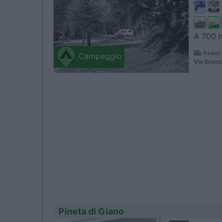
A 700 m
Assisi
Campeggio
Via Eremo
Pineta di Giano