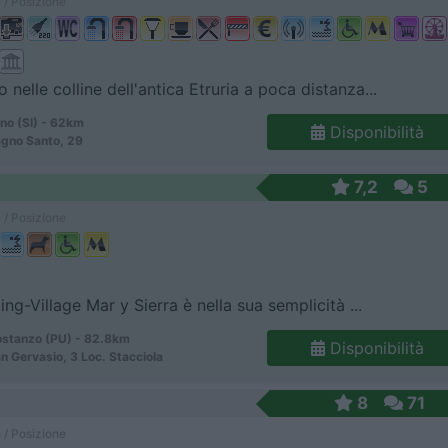
 / Posizione
 nelle colline dell'antica Etruria a poca distanza...
no (SI) - 62km
Disponibilità
agno Santo, 29
7,2
5
 / Posizione
ing-Village Mar y Sierra è nella sua semplicità ...
stanzo (PU) - 82.8km
Disponibilità
n Gervasio, 3 Loc. Stacciola
8
71
 / Posizione