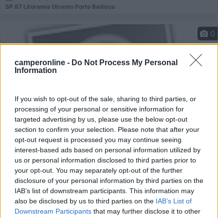
SP 87 Litoranea Otranto Porto Badisco
0
camperonline -
Do Not Process My Personal
Information
If you wish to opt-out of the sale, sharing to third parties, or
processing of your personal or sensitive information for
targeted advertising by us, please use the below opt-out
section to confirm your selection. Please note that after your
opt-out request is processed you may continue seeing
Area di sosta (AA)
interest-based ads based on personal information utilized by
us or personal information disclosed to third parties prior to
your opt-out. You may separately opt-out of the further
Agriturismo Vignavecchia
disclosure of your personal information by third parties on the
8
2
IAB’s list of downstream participants. This information may
also be disclosed by us to third parties on the
IAB’s List of
Servizi / Posizione
Downstream Participants
that may further disclose it to other