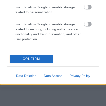
I want to allow Google to enable storage
related to personalization.
Area di sosta (AA)
I want to allow Google to enable storage
related to security, including authentication
Agriturismo Arangea
functionality and fraud prevention, and other
8,6
18
user protection.
Servizi / Posizione
CONFIRM
Punto sosta con 10 piazzole da 52mq dotate di
colonnine p...
Data Deletion
Data Access
Privacy Policy
Lequile (LE) - 28.6km
Via Vecchia Lecce Copertino 20 - SP San Pietro in Lama-Monteroni