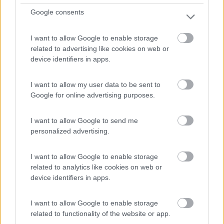
Salento Sosta Camper
Google consents
8,3
38
I want to allow Google to enable storage
Servizi / Posizione
related to advertising like cookies on web or
device identifiers in apps.
I want to allow my user data to be sent to
A 8 km da Lecce, attigua alla concessionaria e
Google for online advertising purposes.
assistenza...
Lequile (LE) - 27km
Via Preti di Campi, 10
I want to allow Google to send me
personalized advertising.
1
I want to allow Google to enable storage
related to analytics like cookies on web or
device identifiers in apps.
I want to allow Google to enable storage
related to functionality of the website or app.