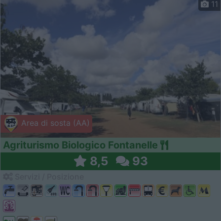
11
Area di sosta (AA)
Agriturismo Biologico Fontanelle
8,5
93
Servizi / Posizione