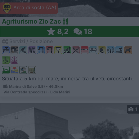
Area di sosta (AA)
Agriturismo Zio Zac
8,2
18
Servizi / Posizione
Situata a 5 km dal mare, immersa tra uliveti, circostanti...
Marina di Salve (LE) - 46.8km
Via Contrada specolizzi - Lido Marini
1