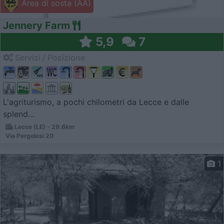
Area di sosta (AA)
Jennery Farm
5,9
7
Servizi / Posizione
L'agriturismo, a pochi chilometri da Lecce e dalle
splend...
Lecce (LE) - 29.6km
Via Pergolesi 20
1