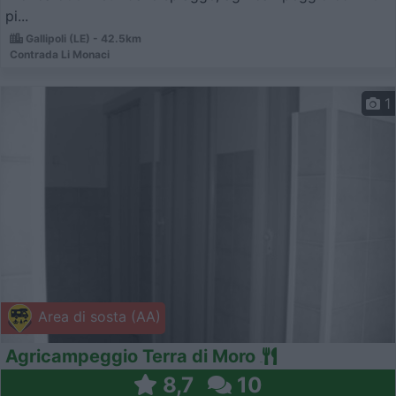
pi...
Gallipoli (LE) - 42.5km
Contrada Li Monaci
1
Area di sosta (AA)
Agricampeggio Terra di Moro
8,7
10