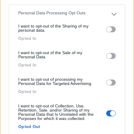
third parties.
Personal Data Processing Opt Outs
Please note that this website/app uses one or more Google
Agricampeggio immerso nella pineta si trova in
services and may gather and store information including but
prossimit...
I want to opt-out of the Sharing of my
not limited to your visit or usage behaviour. You may click to
personal data.
Vignacastrisi (LE) - 25.4km
grant or deny consent to Google and its third-party tags to
Via U. Giordano 30
Opted In
use your data for below specified purposes in below Google
consent section.
I want to opt-out of the Sale of my
1
Personal Data.
Opted In
I want to opt-out of processing my
Personal Data for Targeted Advertising.
Opted In
I want to opt-out of Collection, Use,
Retention, Sale, and/or Sharing of my
Personal Data that Is Unrelated with the
Purposes for which it was collected.
Area di sosta (AA)
Opted Out