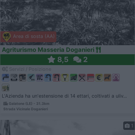
Area di sosta (AA)
Agriturismo Masseria Doganieri
8,5
2
Servizi / Posizione
L'Azienda ha un'estensione di 14 ettari, coltivati a uliv...
Galatone (LE) - 31.3km
Strada Vicinale Doganieri
1