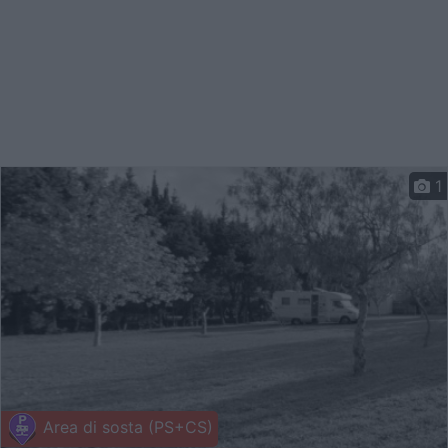
1
Area di sosta (PS+CS)