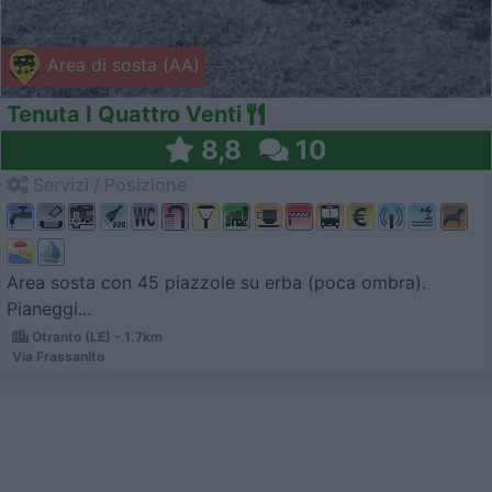
Area di sosta (AA)
Tenuta I Quattro Venti
8,8
10
Servizi / Posizione
Area sosta con 45 piazzole su erba (poca ombra).
Pianeggi...
Otranto (LE) - 1.7km
Via Frassanito