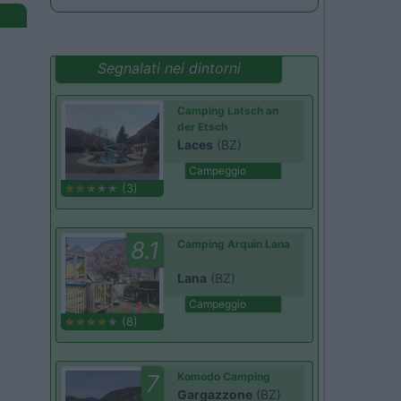
Segnalati nei dintorni
Camping Latsch an
der Etsch
Laces
(BZ)
Campeggio
(3)
8.1
Camping Arquin Lana
Lana
(BZ)
Campeggio
(8)
7
Komodo Camping
Gargazzone
(BZ)