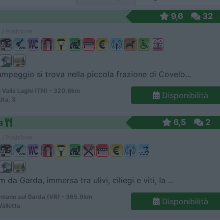
9,6
32
 / Posizione
ampeggio si trova nella piccola frazione di Covelo...
 Valle Laghi (TN) - 320.6km
Disponibilità
Alta, 3
a
6,5
2
 / Posizione
 da Garda, immersa tra ulivi, ciliegi e viti, la ...
mano sul Garda (VR) - 365.9km
Disponibilità
Valletta