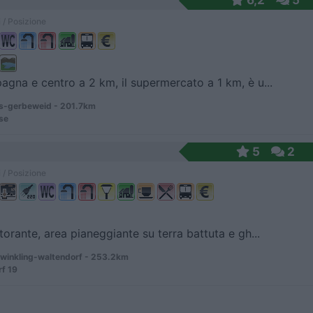
6,2
5
 / Posizione
agna e centro a 2 km, il supermercato a 1 km, è u...
-gerbeweid - 201.7km
se
5
2
 / Posizione
storante, area pianeggiante su terra battuta e gh...
winkling-waltendorf - 253.2km
f 19