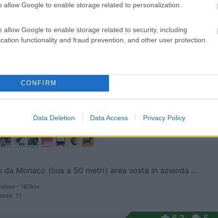
o allow Google to enable storage related to personalization.
5
2
 / Posizione
o allow Google to enable storage related to security, including
cation functionality and fraud prevention, and other user protection.
etri da centro e dal supermercato, campeggio fatto...
weinheim - 142.8km
CONFIRM
nerhof
8,8
5
Data Deletion
Data Access
Privacy Policy
 / Posizione
 da Monaco (bus a 50 metri) area sosta in azienda ...
rchen - 187km
sse, 11