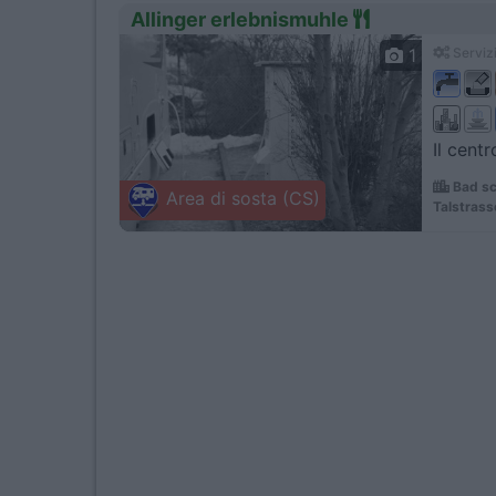
Allinger erlebnismuhle
1
Servizi
Il cent
Bad sc
Area di sosta (CS)
Talstrass