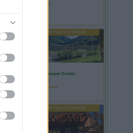
Ardesio
(BG)
jazz in quota
PROMO
Fino al 07/08/26
Lombardia
Area Sosta Camper Orobie
Ardesio
(BG)
Tributo a Rino Gaetano
PROMO
Fino al 07/08/26