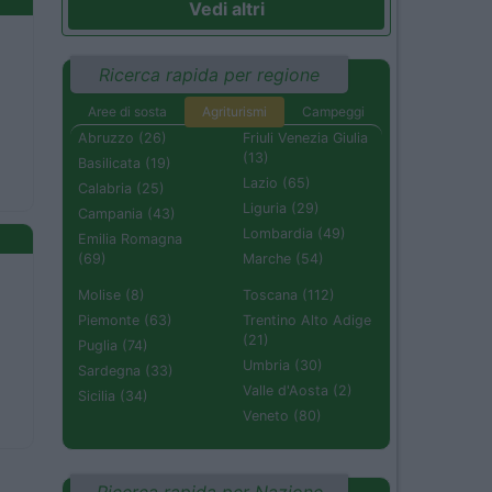
Vedi altri
Ricerca rapida per regione
Aree di sosta
Agriturismi
Campeggi
Abruzzo (26)
Friuli Venezia Giulia
(13)
Basilicata (19)
Lazio (65)
Calabria (25)
Liguria (29)
Campania (43)
Lombardia (49)
Emilia Romagna
(69)
Marche (54)
Molise (8)
Toscana (112)
Piemonte (63)
Trentino Alto Adige
(21)
Puglia (74)
Umbria (30)
Sardegna (33)
Valle d'Aosta (2)
Sicilia (34)
Veneto (80)