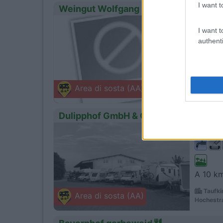
I want t
Weingut Wolfgang Born
0
Servizi
I want t
authenti
A 200 m
Alzey-
Area di sosta (AA)
Gutenbor
Dulipphof GmbH & Co
1
Servizi
A 10 km
Taufki
Area di sosta (AA)
Hochestra