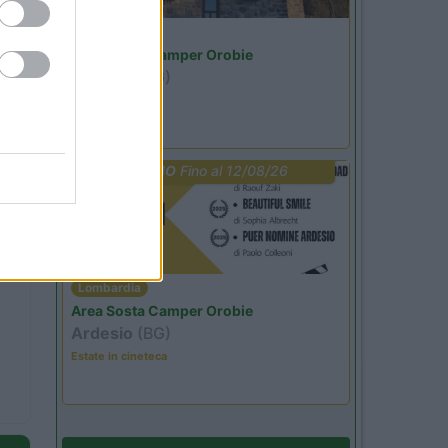
Lombardia
Area Sosta Camper Orobie
Ardesio
(BG)
jazz in quota
PROMO
Fino al 12/08/26
Lombardia
Area Sosta Camper Orobie
Ardesio
(BG)
Estate in cineteca