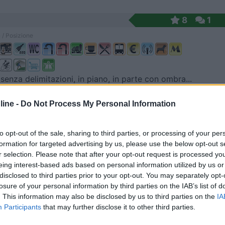
8
1
 / Posizione
 senza delimitazioni, in piano, in parte con ombra...
dorf - 84.6km
ine -
Do Not Process My Personal Information
se, 10
9
1
to opt-out of the sale, sharing to third parties, or processing of your per
formation for targeted advertising by us, please use the below opt-out s
 / Posizione
r selection. Please note that after your opt-out request is processed y
eing interest-based ads based on personal information utilized by us or
disclosed to third parties prior to your opt-out. You may separately opt-
losure of your personal information by third parties on the IAB’s list of
esso cantina del vino, 17 posti senza delimitazion...
. This information may also be disclosed by us to third parties on the
IA
Martin - 108.1km
Participants
that may further disclose it to other third parties.
trasse 8