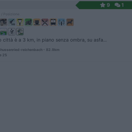
9
1
 / Posizione
ro città è a 3 km, in piano senza ombra, su asfa...
hussenried-reichenbach - 82.9km
e 25