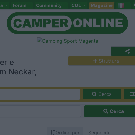
ta
Forum
Community
COL
Magazine
er e
Struttura
am Neckar,
Cerca
Cerca
Ordina per