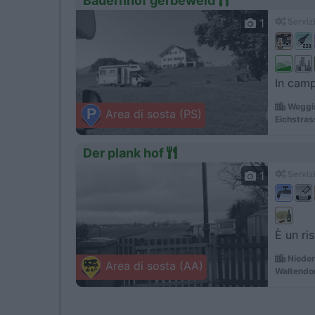
Bauernhof gerbeweid
1
Servizi
In camp
Weggis
Area di sosta (PS)
Eichstras
Der plank hof
1
Servizi
È un ri
Nieder
Area di sosta (AA)
Waltendor