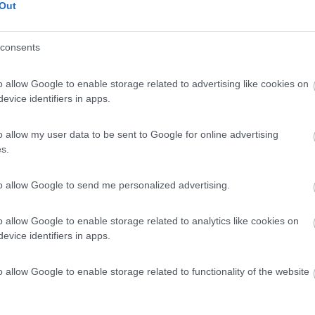
 am See
9,6
5
Out
 / Posizione
consents
o allow Google to enable storage related to advertising like cookies on
evice identifiers in apps.
 affacciato su un piccolo laghetto, in piano su er...
o allow my user data to be sent to Google for online advertising
-Muhlhausen - 123.3km
er strasse 36
s.
8
1
to allow Google to send me personalized advertising.
 / Posizione
o allow Google to enable storage related to analytics like cookies on
evice identifiers in apps.
o su terra battuta, senza ombra, 21 posti senza de...
o allow Google to enable storage related to functionality of the website
orf - 126.1km
rmuehle