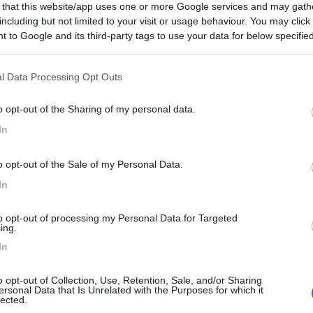
 that this website/app uses one or more Google services and may gath
8,5
2
including but not limited to your visit or usage behaviour. You may click 
 to Google and its third-party tags to use your data for below specifi
 / Posizione
ogle consent section.
l Data Processing Opt Outs
n 20 posti senza delimitazioni, in piano su ghiaia...
o opt-out of the Sharing of my personal data.
n - 116.8km
In
ilerstrasse 5
o opt-out of the Sale of my Personal Data.
8
2
In
 / Posizione
to opt-out of processing my Personal Data for Targeted
ing.
In
aneggiante sulle sponde del fiume Meno, a pagament...
z - 119.2km
o opt-out of Collection, Use, Retention, Sale, and/or Sharing
trasse 147
ersonal Data that Is Unrelated with the Purposes for which it
lected.