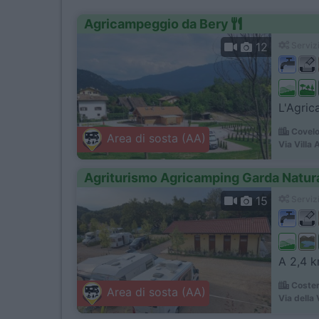
Agricampeggio da Bery
12
Servizi
L'Agric
Covelo
Area di sosta (AA)
Via Villa 
Agriturismo Agricamping Garda Natur
15
Servizi
A 2,4 km
Coster
Area di sosta (AA)
Via della 