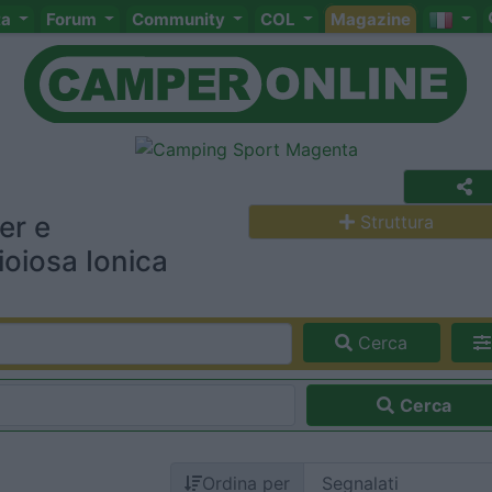
ta
Forum
Community
COL
Magazine
er e
Struttura
ioiosa Ionica
Cerca
Cerca
Ordina per