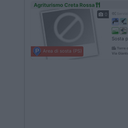
Agriturismo Creta Rossa
0
Servizi
Sosta p
Torre 
Area di sosta (PS)
Via Giant