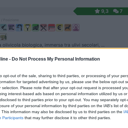
9,3
7
 / Posizione
olivicola biologica, immersa tra ulivi secolari, ...
ca (VV) - 40km
ine -
Do Not Process My Personal Information
Piraino 2/a
7
1
to opt-out of the sale, sharing to third parties, or processing of your per
formation for targeted advertising by us, please use the below opt-out s
 / Posizione
r selection. Please note that after your opt-out request is processed y
eing interest-based ads based on personal information utilized by us or
disclosed to third parties prior to your opt-out. You may separately opt-
losure of your personal information by third parties on the IAB’s list of
 minuti dal mare con vista, agriturismo con piazza...
. This information may also be disclosed by us to third parties on the
IA
ne (VV) - 53.6km
Participants
that may further disclose it to other third parties.
pi