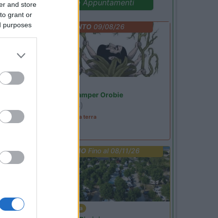
Promo e Appuntamenti
er and store
to grant or
ed purposes
EVENTO
09/08/26
Lombardia
Area Sosta Camper Orobie
Ardesio
(BG)
A levar l'ombra da terra
PROMO
Fino al 08/11/26
Emilia Romagna