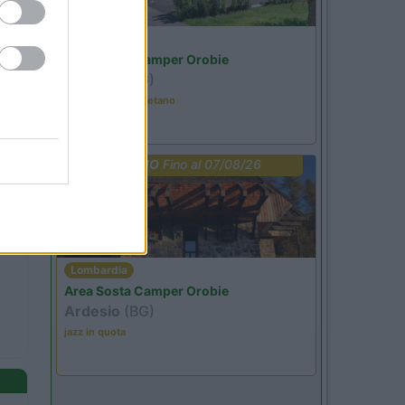
Lombardia
Area Sosta Camper Orobie
Ardesio
(BG)
Tributo a Rino Gaetano
PROMO
Fino al 07/08/26
Lombardia
Area Sosta Camper Orobie
Ardesio
(BG)
jazz in quota