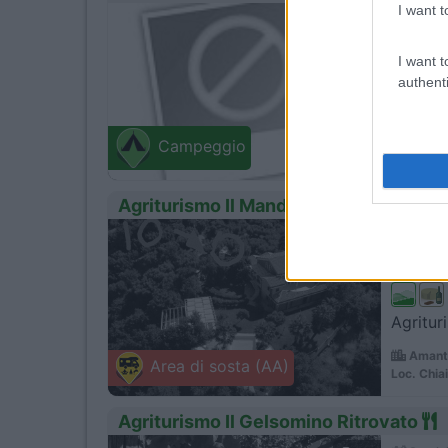
I want t
0
Servizi
I want t
authenti
Acqua d
Cropan
Campeggio
via Nobile
Agriturismo Il Mandorlo
1
Servizi
Agritur
Amante
Area di sosta (AA)
Loc. Chia
Agriturismo Il Gelsomino Ritrovato