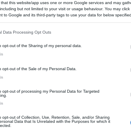
 that this website/app uses one or more Google services and may gath
7
1
including but not limited to your visit or usage behaviour. You may click 
 to Google and its third-party tags to use your data for below specifi
 / Posizione
ogle consent section.
l Data Processing Opt Outs
ta dispone di 6 posti camper, per politiche aziend...
o opt-out of the Sharing of my personal data.
aro Lido (CZ) - 59.3km
In
lo, Borgo di Piazza - Vallo di Borgia
o opt-out of the Sale of my Personal Data.
3,2
4
In
 / Posizione
to opt-out of processing my Personal Data for Targeted
ing.
In
iturismo 'Gemelli', Contrada Salinella 45, 20 post...
uri Marina (RC) - 59.6km
o opt-out of Collection, Use, Retention, Sale, and/or Sharing
lla 45
ersonal Data that Is Unrelated with the Purposes for which it
lected.