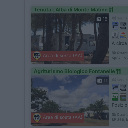
Tenuta L'Alba di Monte Matino
18
Servizi
A circa
Otrant
Area di sosta (AA)
Sp87 - Vi
Agriturismo Biologico Fontanelle
11
Servizi
Posizio
Otrant
Area di sosta (AA)
SP 366, k