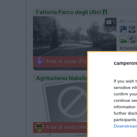
Fattoria Parco degli Ulivi
1
Servizi
Azienda 
Franci
Area di sosta (PS+CS)
camperonl
Contrada 
Agriturismo Nakelia
If you wish 
sensitive in
0
Servizi
confirm you
continue se
information 
further disc
A pochi
participants
Zambro
Downstream 
Area di sosta (AA)
Loc. Piop