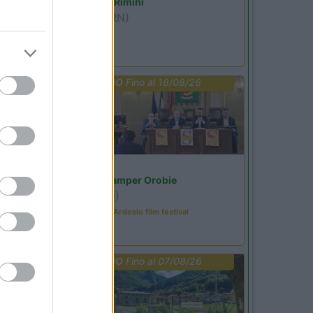
Camper Park Rimini
Miramare
(RN)
Benefit Card
PROMO
Fino al 18/08/26
Lombardia
Area Sosta Camper Orobie
Ardesio
(BG)
Sacrae Scenae - Ardesio film festival
PROMO
Fino al 07/08/26