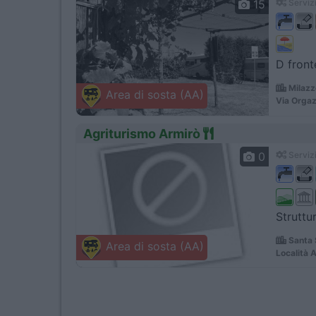
15
Servizi
D fronte
Milazz
Area di sosta (AA)
Via Orgaz
Agriturismo Armirò
0
Servizi
Struttu
Santa 
Area di sosta (AA)
Località 