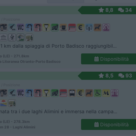
8,8
34
 / Posizione
 1 km dalla spiaggia di Porto Badisco raggiungibil...
o (LE) - 271.8km
Disponibilità
a Litoranea Otranto-Porto Badisco
8,5
93
 / Posizione
nata tra i due laghi Alimini e immersa nella campa...
o (LE) - 278.3km
Disponibilità
m 28 - Laghi Alimini