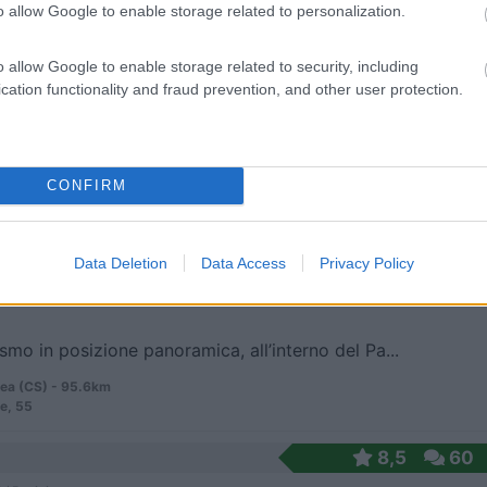
o allow Google to enable storage related to personalization.
 / Posizione
o allow Google to enable storage related to security, including
cation functionality and fraud prevention, and other user protection.
i Friso ï¿½ un Agricampeggio in Calabria aperto...
i Marina (CZ) - 80.9km
, loc. Arvani
CONFIRM
9
1
 / Posizione
Data Deletion
Data Access
Privacy Policy
ismo in posizione panoramica, all’interno del Pa...
a (CS) - 95.6km
ie, 55
8,5
60