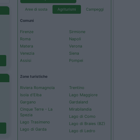
Aree di sosta
Agriturismi
Campeggi
Comuni
Firenze
Sirmione
Roma
Napoli
Matera
Verona
Venezia
Siena
Assisi
Pompei
Zone turistiche
Riviera Romagnola
Trentino
Isola d'Elba
Lago Maggiore
Gargano
Gardaland
Cinque Terre - La
Mirabilandia
Spezia
Lago di Como
Lago Trasimeno
Lago di Braies (BZ)
Lago di Garda
Lago di Ledro