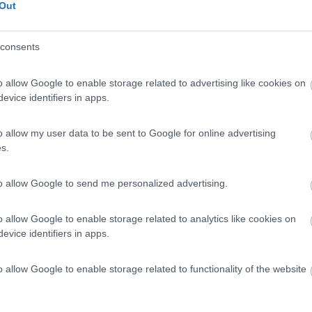
9,1
7
Out
 / Posizione
consents
o allow Google to enable storage related to advertising like cookies on
a agricola, produttrice di olio d'oliva extraverg...
evice identifiers in apps.
(CZ) - 64.3km
, 19 - Loc. Vena
o allow my user data to be sent to Google for online advertising
s.
8,5
2
 / Posizione
to allow Google to send me personalized advertising.
o allow Google to enable storage related to analytics like cookies on
evice identifiers in apps.
osta presso il parcheggio dell'agriturismo, senza ...
linara (CZ) - 69.9km
o allow Google to enable storage related to functionality of the website
Mortella, 17
0