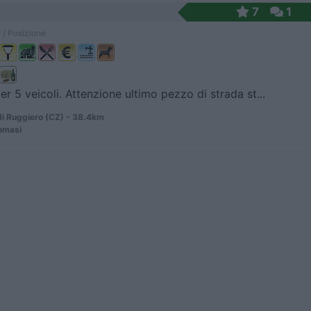
7
1
 / Posizione
er 5 veicoli. Attenzione ultimo pezzo di strada st...
di Ruggiero (CZ) - 38.4km
omasi