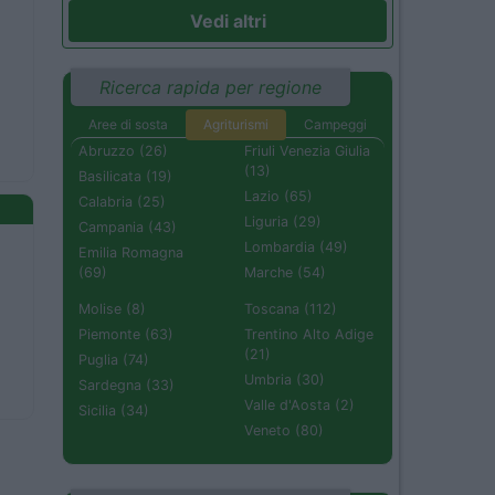
Vedi altri
Ricerca rapida per regione
Aree di sosta
Agriturismi
Campeggi
Abruzzo (26)
Friuli Venezia Giulia
(13)
Basilicata (19)
Lazio (65)
Calabria (25)
Liguria (29)
Campania (43)
Lombardia (49)
Emilia Romagna
(69)
Marche (54)
Molise (8)
Toscana (112)
Piemonte (63)
Trentino Alto Adige
(21)
Puglia (74)
Umbria (30)
Sardegna (33)
Valle d'Aosta (2)
Sicilia (34)
Veneto (80)