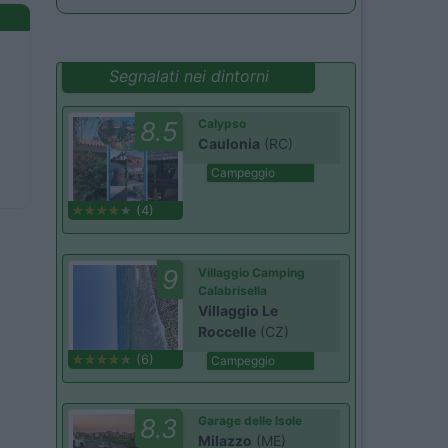
Segnalati nei dintorni
8.5
Calypso
Caulonia
(RC)
Campeggio
(4)
9
Villaggio Camping
Calabrisella
Villaggio Le
Roccelle
(CZ)
(6)
Campeggio
8.3
Garage delle Isole
Milazzo
(ME)