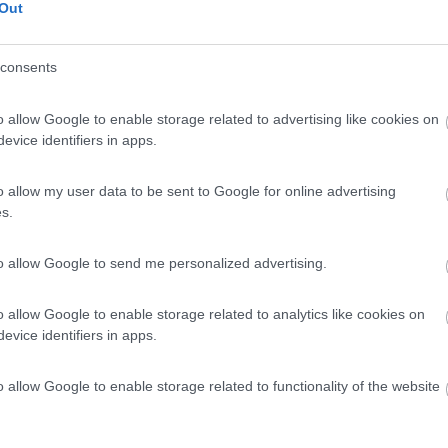
Out
3,7
3
 / Posizione
consents
o allow Google to enable storage related to advertising like cookies on
rezzata per 6 veicoli con CS, allaccio elettrico,...
evice identifiers in apps.
ino (MC) - 21.5km
dicristo, 11
o allow my user data to be sent to Google for online advertising
s.
7
2
to allow Google to send me personalized advertising.
 / Posizione
o allow Google to enable storage related to analytics like cookies on
evice identifiers in apps.
da vitivinicola offre sistemazioni B&B e area sost...
o allow Google to enable storage related to functionality of the website
ca (MC) - 22.8km
 Acquaviva, 569