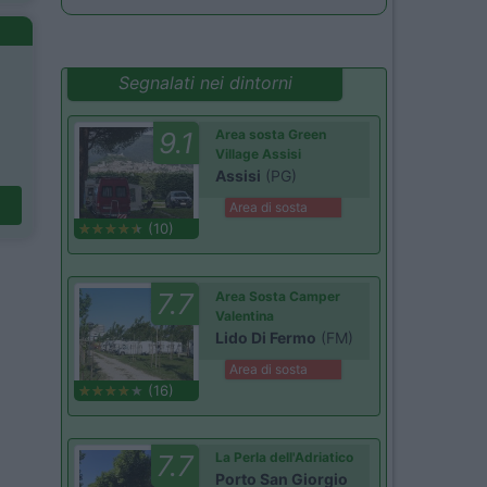
Segnalati nei dintorni
9.1
Area sosta Green
Village Assisi
Assisi
(PG)
Area di sosta
(10)
7.7
Area Sosta Camper
Valentina
Lido Di Fermo
(FM)
Area di sosta
(16)
7.7
La Perla dell'Adriatico
Porto San Giorgio