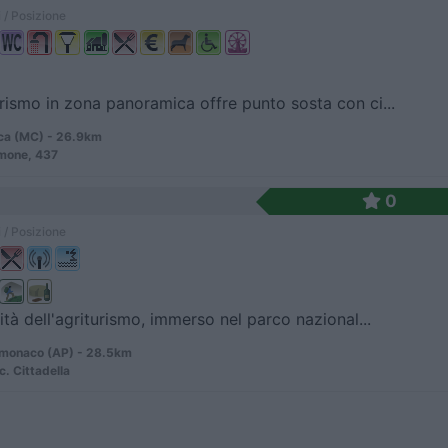
 / Posizione
urismo in zona panoramica offre punto sosta con ci...
ca (MC) - 26.9km
omone, 437
0
 / Posizione
vità dell'agriturismo, immerso nel parco nazional...
onaco (AP) - 28.5km
c. Cittadella