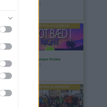
Ardesio
(BG)
Ardesio si blocca
PROMO
Fino al 23/08/26
Lombardia
Area Sosta Camper Orobie
Ardesio
(BG)
Not baed night
PROMO
Fino al 09/08/26