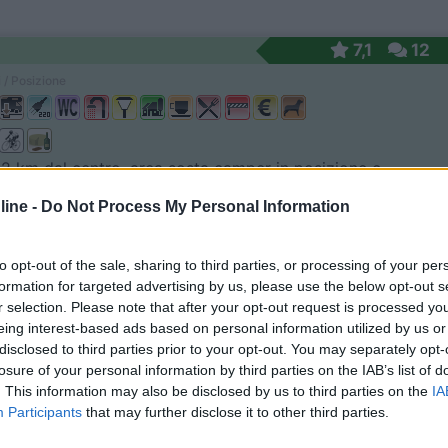
7,1
12
 / Posizione
 2 km dal centro, area sosta camper in posizione c...
(VT) - 114.3km
ine -
Do Not Process My Personal Information
Disponibilità
a delle Cassie snc - Località Fontevivola
9
2
to opt-out of the sale, sharing to third parties, or processing of your per
formation for targeted advertising by us, please use the below opt-out s
 / Posizione
r selection. Please note that after your opt-out request is processed y
eing interest-based ads based on personal information utilized by us or
disclosed to third parties prior to your opt-out. You may separately opt-
losure of your personal information by third parties on the IAB’s list of
ot sulle rive del lago, senza servizi. Ristorante...
. This information may also be disclosed by us to third parties on the
IA
Participants
that may further disclose it to other third parties.
etrona (MC) - 12.3km
verde 1