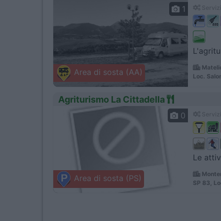
1
Servizi
L'agrit
Mateli
Area di sosta (AA)
Loc. Sal
Agriturismo La Cittadella
0
Servizi
Le atti
Montem
Area di sosta (PS)
SP 83, Lo