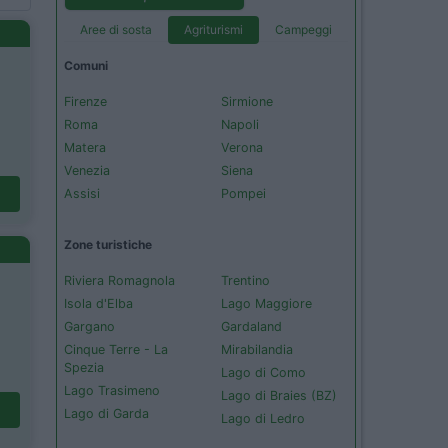
Aree di sosta
Agriturismi
Campeggi
Comuni
Firenze
Sirmione
Roma
Napoli
Matera
Verona
Venezia
Siena
Assisi
Pompei
Zone turistiche
Riviera Romagnola
Trentino
Isola d'Elba
Lago Maggiore
Gargano
Gardaland
Cinque Terre - La
Mirabilandia
Spezia
Lago di Como
Lago Trasimeno
Lago di Braies (BZ)
Lago di Garda
Lago di Ledro