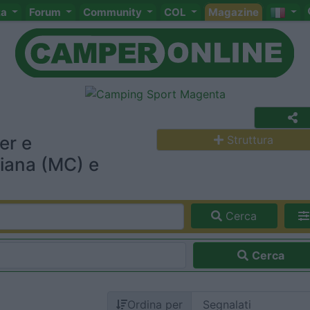
ta
Forum
Community
COL
Magazine
er e
Struttura
iana (MC) e
Cerca
Cerca
Ordina per