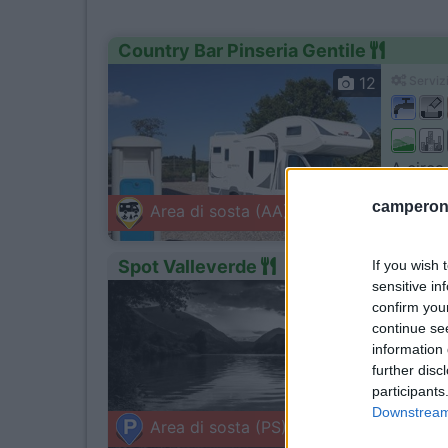
Country Bar Pinseria Gentile
12
Servizi
A circa
Sutri 
camperonl
Area di sosta (AA)
S.p 82 Vi
Spot Valleverde
If you wish 
sensitive in
1
Servizi
confirm you
continue se
information 
further disc
Punto sp
participants
Downstream 
Serrap
Area di sosta (PS)
Via Valle