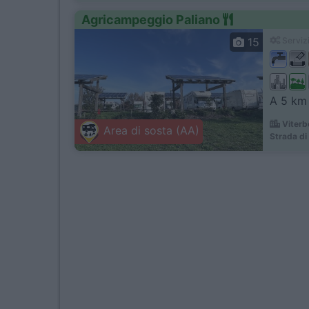
Agricampeggio Paliano
15
Servizi
A 5 km 
Viterb
Area di sosta (AA)
Strada di 