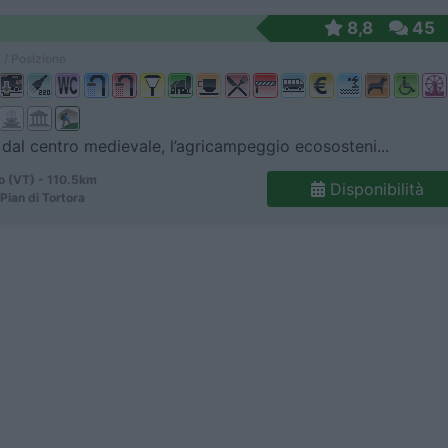
8,8
45
 / Posizione
dal centro medievale, l’agricampeggio ecososteni...
o (VT) - 110.5km
Disponibilità
Pian di Tortora