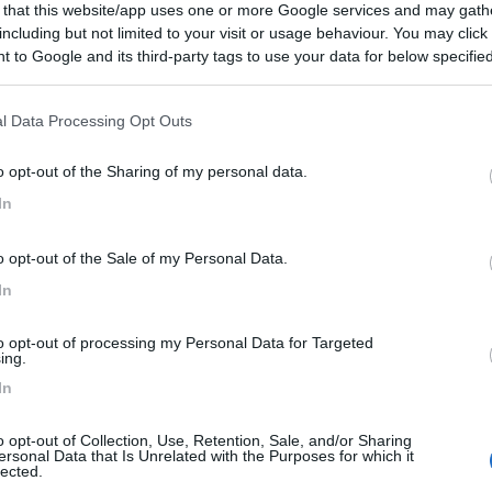
 that this website/app uses one or more Google services and may gath
including but not limited to your visit or usage behaviour. You may click 
0
 to Google and its third-party tags to use your data for below specifi
 / Posizione
ogle consent section.
l Data Processing Opt Outs
dal centro del paese (facilmente raggiungibile a p...
o opt-out of the Sharing of my personal data.
In
o (MC) - 17.2km
Bisio 98/B
o opt-out of the Sale of my Personal Data.
10
3
In
 / Posizione
to opt-out of processing my Personal Data for Targeted
ing.
In
(PG) - 20.2km
elvecchio
o opt-out of Collection, Use, Retention, Sale, and/or Sharing
ersonal Data that Is Unrelated with the Purposes for which it
lected.