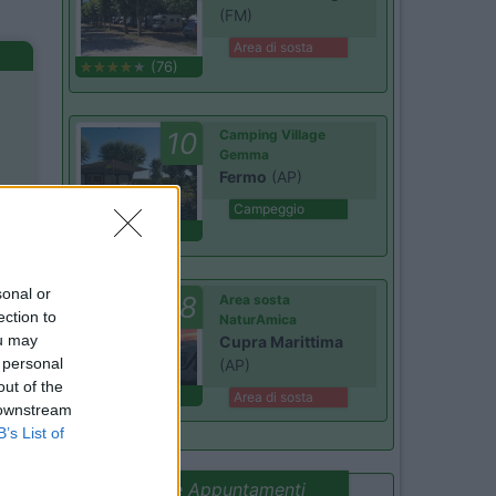
(FM)
Area di sosta
(76)
10
Camping Village
Gemma
Fermo
(AP)
Campeggio
(1)
sonal or
8.8
Area sosta
ection to
NaturAmica
ou may
Cupra Marittima
 personal
(AP)
out of the
(28)
Area di sosta
 downstream
B’s List of
Promo e Appuntamenti