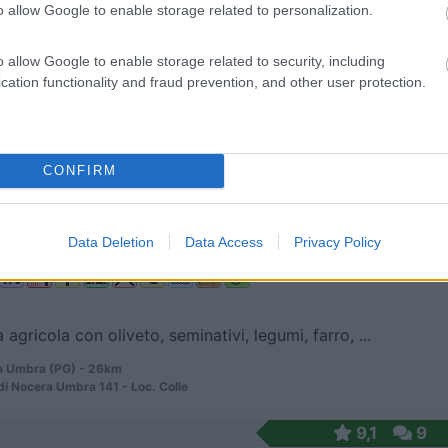
8
1
o allow Google to enable storage related to personalization.
 / Posizione
o allow Google to enable storage related to security, including
cation functionality and fraud prevention, and other user protection.
enda agricola biologica si allevano ovini, bovini...
 Umbra (PG) - 25.9km
CONFIRM
39a (Via Flaminia km 178+500)
8
1
Data Deletion
Data Access
Privacy Policy
 / Posizione
agricola con oliveto, seminativi, legumi, farro, ...
 Umbra (PG) - 26km
 di Nocera Umbra 141 - Loc. Colle
9,1
9