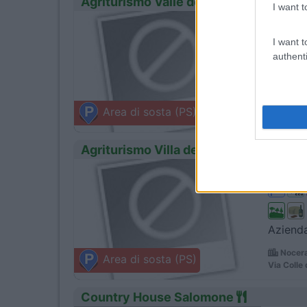
Agriturismo Valle del Poggio
I want t
0
Servizi
I want t
authenti
Nell'azi
Nocera
Area di sosta (PS)
Via Fano 
Agriturismo Villa della Cupa
0
Servizi
Azienda 
Nocera
Area di sosta (PS)
Via Colle
Country House Salomone