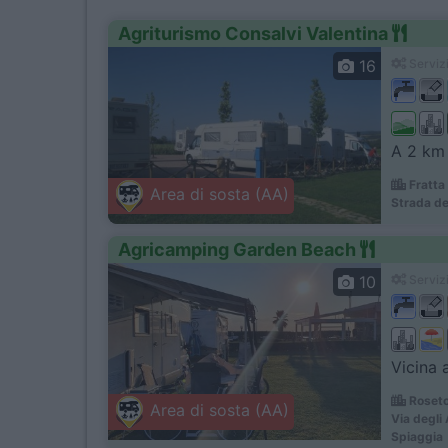
Agriturismo Consalvi Valentina
16
Servizi
A 2 km 
Fratta
Area di sosta (AA)
Strada de
Agricamping Garden Beach
10
Servizi
Vicina 
Roseto
Area di sosta (AA)
Via degli
Spiaggia