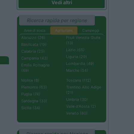
Vedi altri
Ricerca rapida per regione
Aree di sosta
Agriturismi
Campeggi
Abruzzo (26)
Friuli Venezia Giulia
(13)
Basilicata (19)
Lazio (65)
Calabria (25)
Liguria (29)
Campania (43)
Lombardia (49)
Emilia Romagna
(69)
Marche (54)
Molise (8)
Toscana (112)
Piemonte (63)
Trentino Alto Adige
(21)
Puglia (74)
Umbria (30)
Sardegna (33)
Valle d'Aosta (2)
Sicilia (34)
Veneto (80)