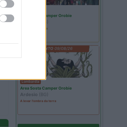
Lombardia
Area Sosta Camper Orobie
Ardesio
(BG)
Ardesio in scatola
EVENTO
09/08/26
Lombardia
Area Sosta Camper Orobie
Ardesio
(BG)
A levar l'ombra da terra