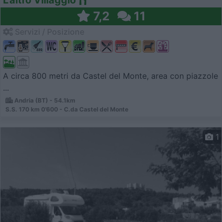
L'altro Villaggio
7,2
11
Servizi / Posizione
A circa 800 metri da Castel del Monte, area con piazzole
...
Andria (BT) - 54.1km
S.S. 170 km 0’600 - C.da Castel del Monte
1