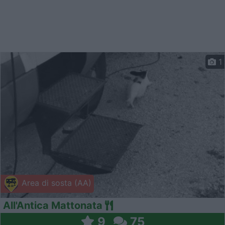
1
Area di sosta (AA)
All'Antica Mattonata
9
75