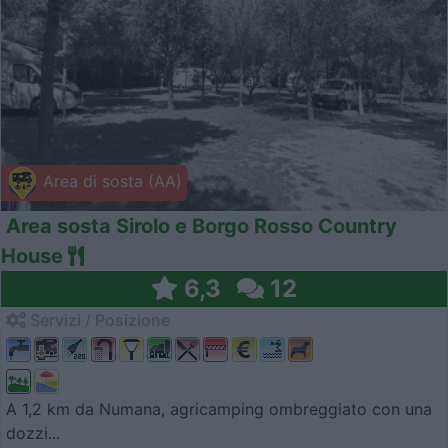
Area di sosta (AA)
Area sosta Sirolo e Borgo Rosso Country
House
6,3
12
Servizi / Posizione
A 1,2 km da Numana, agricamping ombreggiato con una
dozzi...