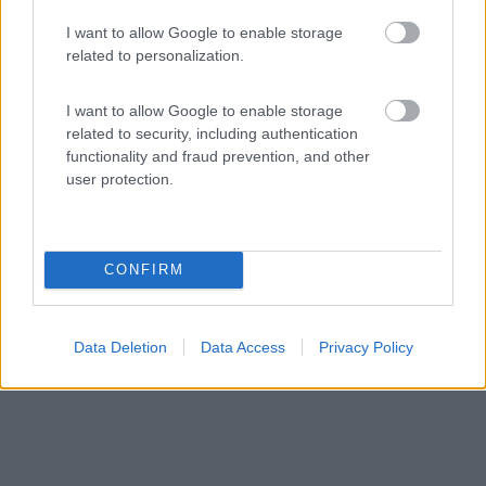
I want to allow Google to enable storage
related to personalization.
7,2
4
Servizi / Posizione
I want to allow Google to enable storage
related to security, including authentication
functionality and fraud prevention, and other
user protection.
A 4,5 km dalla città di Fano e a 5 km dal mare,
agricamp...
Fano (PS) - 38km
CONFIRM
Via Papiria 87 - Loc. Bellocchi
Data Deletion
Data Access
Privacy Policy