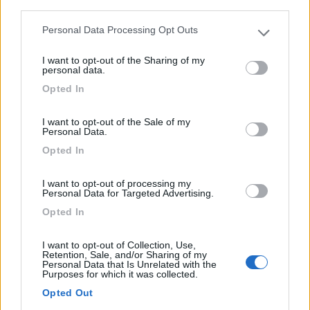
third parties.
Via Linosa, 12 - Fraz. San Marco
Personal Data Processing Opt Outs
Please note that this website/app uses one or more Google
1
services and may gather and store information including but
I want to opt-out of the Sharing of my
not limited to your visit or usage behaviour. You may click to
personal data.
grant or deny consent to Google and its third-party tags to
Opted In
use your data for below specified purposes in below Google
consent section.
I want to opt-out of the Sale of my
Personal Data.
Opted In
I want to opt-out of processing my
Personal Data for Targeted Advertising.
Opted In
Area di sosta (PS)
Spot Valleverde
I want to opt-out of Collection, Use,
Retention, Sale, and/or Sharing of my
Personal Data that Is Unrelated with the
9
2
Purposes for which it was collected.
Servizi / Posizione
Opted Out