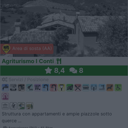
Area di sosta (AA)
Agriturismo I Conti
8,4
8
Servizi / Posizione
Struttura con appartamenti e ampie piazzole sotto
querce ...
Acqualagna (PU) - 41.8km