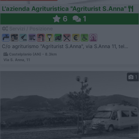
L'azienda Agrituristica "Agriturist S.Anna"
6
1
Servizi / Posizione
C/o agriturismo "Agriturist S.Anna", via S.Anna 11, tel...
Castelplanio (AN) - 8.3km
Via S. Anna, 11
1