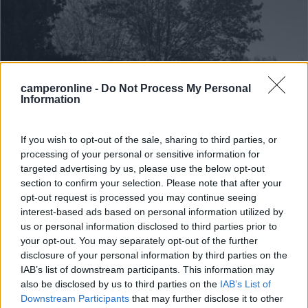
camperonline -
Do Not Process My Personal
Information
Area di sosta (AA)
If you wish to opt-out of the sale, sharing to third parties, or
processing of your personal or sensitive information for
Agricampeggio Casella del Piano
targeted advertising by us, please use the below opt-out
section to confirm your selection. Please note that after your
7,9
18
opt-out request is processed you may continue seeing
Servizi / Posizione
interest-based ads based on personal information utilized by
us or personal information disclosed to third parties prior to
your opt-out. You may separately opt-out of the further
disclosure of your personal information by third parties on the
IAB’s list of downstream participants. This information may
Agricampeggio a 5 km da Gubbio con appartamenti e
also be disclosed by us to third parties on the
IAB’s List of
piazzol...
Downstream Participants
that may further disclose it to other
Gubbio (PG) - 36.1km