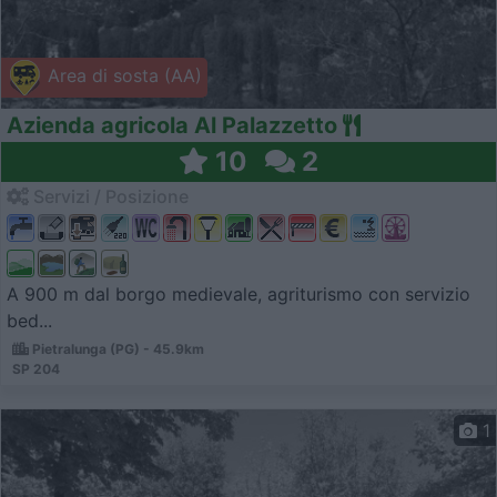
Area di sosta (AA)
Azienda agricola Al Palazzetto
10
2
Servizi / Posizione
A 900 m dal borgo medievale, agriturismo con servizio
bed...
Pietralunga (PG) - 45.9km
SP 204
1