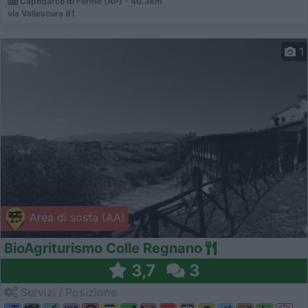
Capodarco di Fermo (AP) - 40.3km
via Vallescura 81
1
Area di sosta (AA)
BioAgriturismo Colle Regnano
3,7
3
Servizi / Posizione