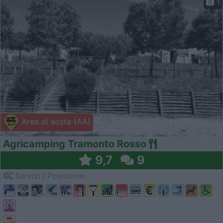
1
Area di sosta (AA)
Agricamping Tramonto Rosso
9,7
9
Servizi / Posizione