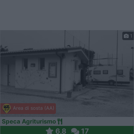
1
Area di sosta (AA)
Speca Agriturismo
6,8
17