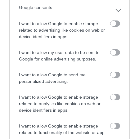
Servizi / Posizione
Google consents
I want to allow Google to enable storage
related to advertising like cookies on web or
A 18 km da uscita Grottammare a 1 km dal centro di
device identifiers in apps.
Offida...
Offida (AP) - 24.1km
I want to allow my user data to be sent to
Contrada Tesino 252
Google for online advertising purposes.
0
I want to allow Google to send me
personalized advertising.
I want to allow Google to enable storage
related to analytics like cookies on web or
device identifiers in apps.
I want to allow Google to enable storage
related to functionality of the website or app.