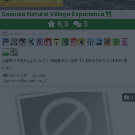
Area di sosta (AA)
Saecula Natural Village Experience
8,3
3
Servizi / Posizione
Agricampeggio ombreggiato con 16 piazzole dotate di
allac...
Force (AP) - 32.5km
Contrada Ripacorvara, 1
0