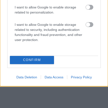
Area di sosta (PS)
I want to allow Google to enable storage
related to personalization.
Agriturismo Cascina degli Ulivi
0
I want to allow Google to enable storage
related to security, including authentication
Servizi / Posizione
functionality and fraud prevention, and other
user protection.
La struttura offre agli ospiti camere e zona campeggio
co...
Servigliano (AN) - 25.4km
CONFIRM
Contrada Commenda, 4
Data Deletion
Data Access
Privacy Policy