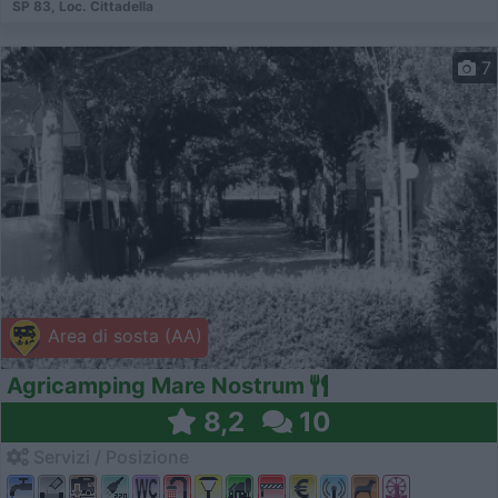
SP 83, Loc. Cittadella
7
Area di sosta (AA)
Agricamping Mare Nostrum
8,2
10
Servizi / Posizione