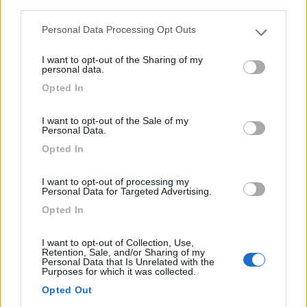
third parties.
L'azienda agricola biologica è specializzata nella produ...
Personal Data Processing Opt Outs
Ortezzano (FM) - 20.2km
Please note that this website/app uses one or more Google
Via Aso, SP238
services and may gather and store information including but
I want to opt-out of the Sharing of my
not limited to your visit or usage behaviour. You may click to
personal data.
grant or deny consent to Google and its third-party tags to
1
Opted In
use your data for below specified purposes in below Google
consent section.
I want to opt-out of the Sale of my
Personal Data.
Opted In
I want to opt-out of processing my
Personal Data for Targeted Advertising.
Opted In
I want to opt-out of Collection, Use,
Area di sosta (PS)
Retention, Sale, and/or Sharing of my
Personal Data that Is Unrelated with the
Purposes for which it was collected.
Agriturismo Il Gufo
Opted Out
6,5
2