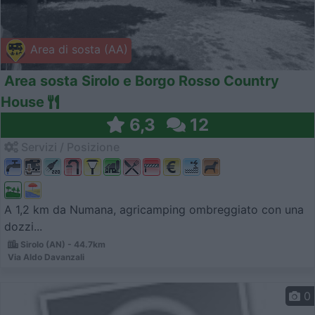
Area di sosta (AA)
Area sosta Sirolo e Borgo Rosso Country
House
6,3
12
Servizi / Posizione
A 1,2 km da Numana, agricamping ombreggiato con una
dozzi...
Sirolo (AN) - 44.7km
Via Aldo Davanzali
0