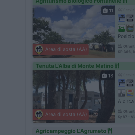
Agriturismo Biologico Fontanelle
11
Servizi
Posizio
Otrant
Area di sosta (AA)
SP 366, k
Tenuta L'Alba di Monte Matino
18
Servizi
A circa
Otrant
Area di sosta (AA)
Sp87 - Vi
Agricampeggio L'Agrumeto