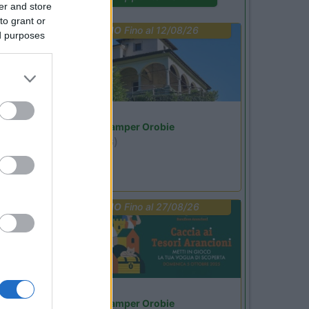
er and store
to grant or
PROMO
Fino al 12/08/26
ed purposes
Lombardia
Area Sosta Camper Orobie
Ardesio
(BG)
Riscopri Ardesio
PROMO
Fino al 27/08/26
Lombardia
Area Sosta Camper Orobie