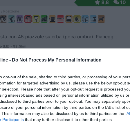
8,8
10
 / Posizione
sta con 45 piazzole su erba (poca ombra). Pianeggi...
o (LE) - 92.5km
anito
ine -
Do Not Process My Personal Information
6
4
 / Posizione
to opt-out of the sale, sharing to third parties, or processing of your per
formation for targeted advertising by us, please use the below opt-out s
r selection. Please note that after your opt-out request is processed y
eing interest-based ads based on personal information utilized by us or
ta agricola con agriturismo, ristorante e maneggio...
disclosed to third parties prior to your opt-out. You may separately opt-
losure of your personal information by third parties on the IAB’s list of
o (LE) - 92.6km
. This information may also be disclosed by us to third parties on the
IA
rie
Participants
that may further disclose it to other third parties.
7,9
48