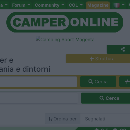
ta
Forum
Community
COL
Magazine
er e
Struttura
nia e dintorni
Cerca
Cerca
Ordina per