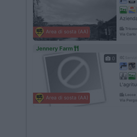
Azienda
Tricas
Area di sosta (AA)
Via Carlo
Jennery Farm
0
Servizi
L'agrit
Lecce 
Area di sosta (AA)
Via Pergo