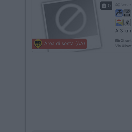
0
Servizi
A 3 km 
Otrant
Area di sosta (AA)
Via Ulive