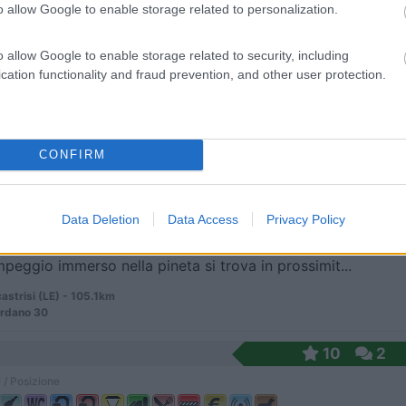
o allow Google to enable storage related to personalization.
o allow Google to enable storage related to security, including
tura offre diversi tipi di alloggiamento e zona c...
cation functionality and fraud prevention, and other user protection.
ugno (LE) - 100km
elendugno - San Foca
CONFIRM
8
2
 / Posizione
Data Deletion
Data Access
Privacy Policy
peggio immerso nella pineta si trova in prossimit...
strisi (LE) - 105.1km
ordano 30
10
2
 / Posizione