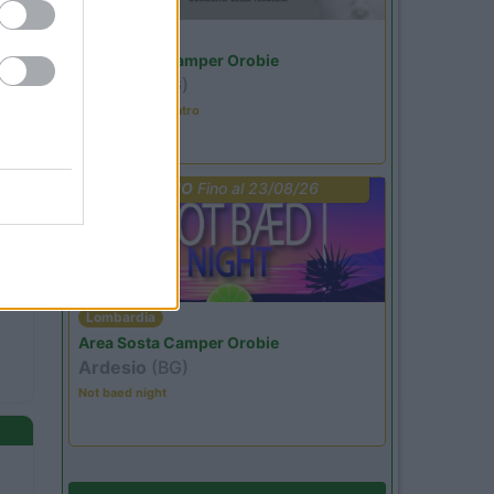
Lombardia
Area Sosta Camper Orobie
Ardesio
(BG)
Incontri con il teatro
PROMO
Fino al 23/08/26
Lombardia
Area Sosta Camper Orobie
Ardesio
(BG)
Not baed night