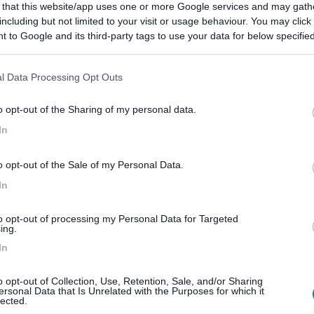
 that this website/app uses one or more Google services and may gath
 / Posizione
including but not limited to your visit or usage behaviour. You may click 
 to Google and its third-party tags to use your data for below specifi
ogle consent section.
ttura è divisa in due parti: un parcheggio auto e...
l Data Processing Opt Outs
o (LE) - 93.1km
o opt-out of the Sharing of my personal data.
 Fontanelle, 106 - lic. Baia dei Turchi
In
5,3
3
o opt-out of the Sale of my Personal Data.
 / Posizione
In
to opt-out of processing my Personal Data for Targeted
da agricola produce ortaggi di stagione e olio oli...
ing.
In
ugno (LE) - 93.9km
nciale Melendugno - Fraz. Torre dell'Orso
o opt-out of Collection, Use, Retention, Sale, and/or Sharing
ersonal Data that Is Unrelated with the Purposes for which it
7
1
lected.