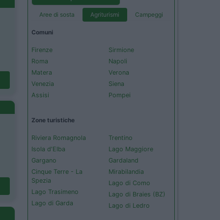
Aree di sosta
Agriturismi
Campeggi
Comuni
Firenze
Sirmione
Roma
Napoli
Matera
Verona
Venezia
Siena
Assisi
Pompei
Zone turistiche
Riviera Romagnola
Trentino
Isola d'Elba
Lago Maggiore
Gargano
Gardaland
Cinque Terre - La
Mirabilandia
Spezia
Lago di Como
Lago Trasimeno
Lago di Braies (BZ)
Lago di Garda
Lago di Ledro