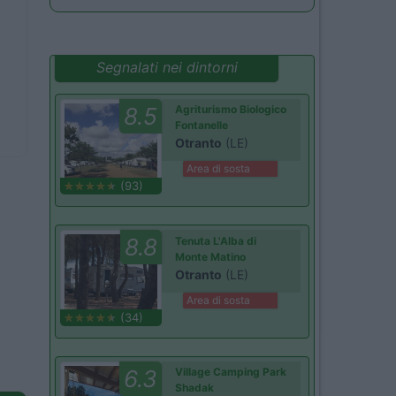
Segnalati nei dintorni
8.5
Agriturismo Biologico
Fontanelle
Otranto
(LE)
Area di sosta
(93)
8.8
Tenuta L'Alba di
Monte Matino
Otranto
(LE)
Area di sosta
(34)
6.3
Village Camping Park
Shadak