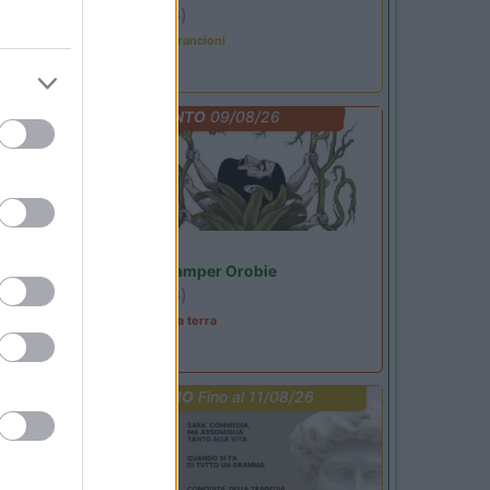
Ardesio
(BG)
Caccia ai tesori arancioni
EVENTO
09/08/26
Lombardia
Area Sosta Camper Orobie
Ardesio
(BG)
A levar l'ombra da terra
PROMO
Fino al 11/08/26