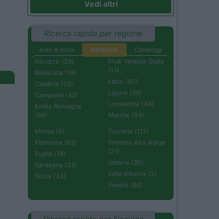
Vedi altri
Ricerca rapida per regione
Aree di sosta
Agriturismi
Campeggi
Abruzzo (26)
Friuli Venezia Giulia
(13)
Basilicata (19)
Lazio (65)
Calabria (25)
Liguria (30)
Campania (43)
Lombardia (49)
Emilia Romagna
(69)
Marche (54)
Molise (8)
Toscana (112)
Piemonte (63)
Trentino Alto Adige
(21)
Puglia (74)
Umbria (30)
Sardegna (33)
Valle d'Aosta (2)
Sicilia (34)
Veneto (80)