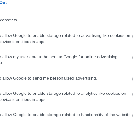
 / Posizione
Out
consents
ineta adiacente la struttura disponibile ampio spa...
o allow Google to enable storage related to advertising like cookies on
ugno (LE) - 94.1km
evice identifiers in apps.
ndrea - Fraz. Borgagne
a dei Cervi
7,8
4
o allow my user data to be sent to Google for online advertising
s.
 / Posizione
to allow Google to send me personalized advertising.
amping si trova in una parte delka riserva del Par...
o allow Google to enable storage related to analytics like cookies on
evice identifiers in apps.
o (LE) - 95.2km
oranea Otranto Porto Badisco
o allow Google to enable storage related to functionality of the website
8,5
2
 / Posizione