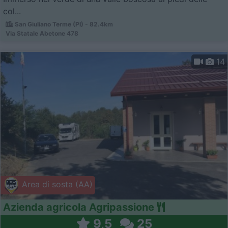
col...
San Giuliano Terme (PI) - 82.4km
Via Statale Abetone 478
14
Area di sosta (AA)
Azienda agricola Agripassione
9,5
25