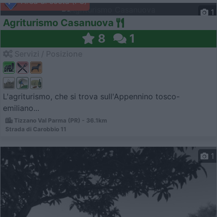
Area di sosta (PS)
1
Agriturismo Casanuova
8
1
Servizi / Posizione
L'agriturismo, che si trova sull'Appennino tosco-
emiliano...
Tizzano Val Parma (PR) - 36.1km
Strada di Carobbio 11
1