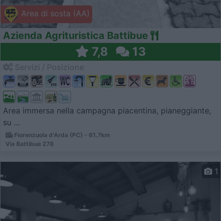
Area di sosta (AA)
Azienda Agrituristica Battibue
7,8
13
Servizi / Posizione
Area immersa nella campagna piacentina, pianeggiante,
su ...
Fiorenzuola d'Arda (PC) - 61.7km
Via Battibue 278
1