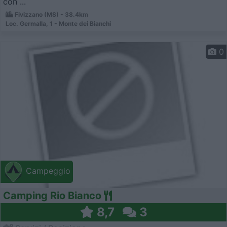
con ...
Fivizzano (MS) - 38.4km
Loc. Germalla, 1 - Monte dei Bianchi
0
Campeggio
Camping Rio Bianco
8,7
3