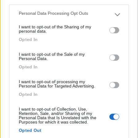
third parties.
Personal Data Processing Opt Outs
Please note that this website/app uses one or more Google
services and may gather and store information including but
I want to opt-out of the Sharing of my
not limited to your visit or usage behaviour. You may click to
personal data.
grant or deny consent to Google and its third-party tags to
Area di sosta (PS)
Opted In
use your data for below specified purposes in below Google
consent section.
Agriturismo da Pasquino
I want to opt-out of the Sale of my
Personal Data.
7
1
Opted In
Servizi / Posizione
I want to opt-out of processing my
Personal Data for Targeted Advertising.
Opted In
Nell'azienda agricola oltre alla stalla con pecore e capr...
Minucciano (LU) - 44.3km
I want to opt-out of Collection, Use,
Loc. Perfetola
Retention, Sale, and/or Sharing of my
Personal Data that Is Unrelated with the
Purposes for which it was collected.
1
Opted Out