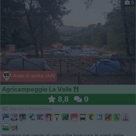
6
Area di sosta (AA)
Agricampeggio La Valle
8,8
9
Servizi / Posizione
Immerso nel verde di una valle boscosa ai piedi delle