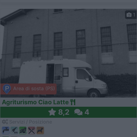
1
Area di sosta (PS)
Agriturismo Ciao Latte
8,2
4
Servizi / Posizione