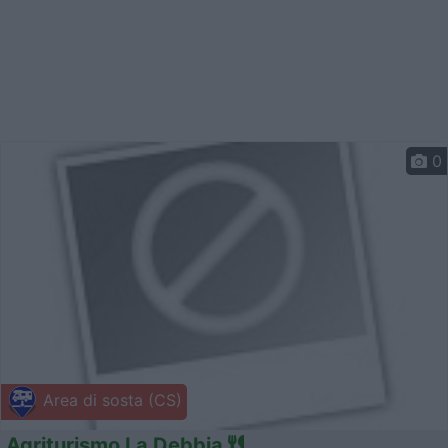
0
Area di sosta (CS)
Agriturismo La Debbia