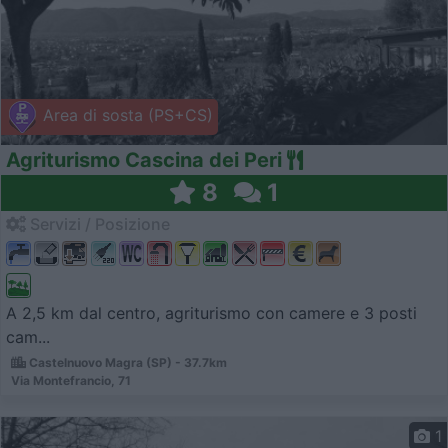
Area di sosta (PS+CS)
Agriturismo Cascina dei Peri
8
1
Servizi / Posizione
A 2,5 km dal centro, agriturismo con camere e 3 posti
cam...
Castelnuovo Magra (SP) - 37.7km
Via Montefrancio, 71
1