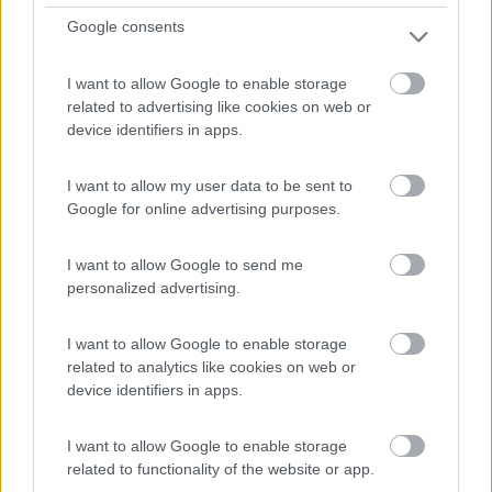
Google consents
I want to allow Google to enable storage
related to advertising like cookies on web or
device identifiers in apps.
I want to allow my user data to be sent to
Google for online advertising purposes.
Area di sosta (PS+CS)
I want to allow Google to send me
Salumificio La Perla
personalized advertising.
8,8
5
I want to allow Google to enable storage
Servizi / Posizione
related to analytics like cookies on web or
device identifiers in apps.
I want to allow Google to enable storage
L'azienda ubicata sulle colline parmensi, a circa 450 m
related to functionality of the website or app.
d...