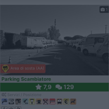
1
Area di sosta (AA)
Parking Scambiatore
7,9
129
Servizi / Posizione