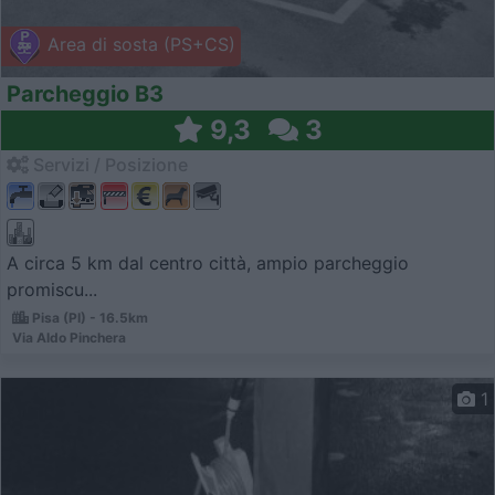
Area di sosta (PS+CS)
Parcheggio B3
9,3
3
Servizi / Posizione
A circa 5 km dal centro città, ampio parcheggio
promiscu...
Pisa (PI) - 16.5km
Via Aldo Pinchera
1