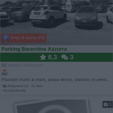
Area di sosta (PS)
Parking Barachina Azzurra
6,3
3
Servizi / Posizione
Piazzale vicino al mare, senza servizi, sterrato, in pend...
Antignano (LI) - 12.3km
Via del Littorale
0