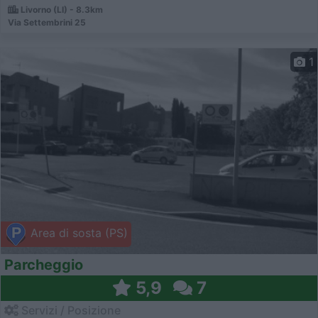
Livorno (LI) - 8.3km
Via Settembrini 25
1
Area di sosta (PS)
Parcheggio
5,9
7
Servizi / Posizione