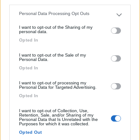
third parties.
Area di sosta (CS)
1
Personal Data Processing Opt Outs
Please note that this website/app uses one or more Google
Area di sosta a Livorno
services and may gather and store information including but
I want to opt-out of the Sharing of my
0
not limited to your visit or usage behaviour. You may click to
personal data.
grant or deny consent to Google and its third-party tags to
C/o Caravan Camper Club Livorno, via del Limoncino 2,
Opted In
use your data for below specified purposes in below Google
sca...
consent section.
I want to opt-out of the Sale of my
Livorno (LI) - 9.7km
Personal Data.
Opted In
1
I want to opt-out of processing my
Personal Data for Targeted Advertising.
Opted In
I want to opt-out of Collection, Use,
Retention, Sale, and/or Sharing of my
Personal Data that Is Unrelated with the
Purposes for which it was collected.
Opted Out