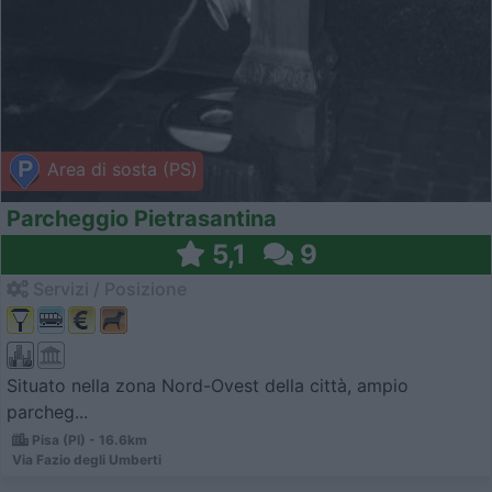
Area di sosta (PS)
Parcheggio Pietrasantina
5,1
9
Servizi / Posizione
Situato nella zona Nord-Ovest della città, ampio
parcheg...
Pisa (PI) - 16.6km
Via Fazio degli Umberti