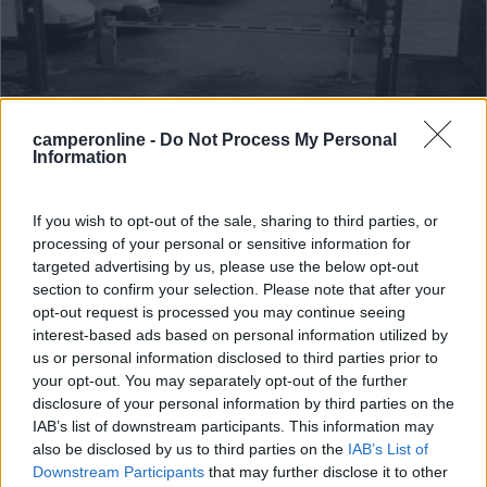
camperonline -
Do Not Process My Personal
Information
Area di sosta (AA)
If you wish to opt-out of the sale, sharing to third parties, or
Parco del Mulino
processing of your personal or sensitive information for
7,2
38
targeted advertising by us, please use the below opt-out
section to confirm your selection. Please note that after your
Servizi / Posizione
opt-out request is processed you may continue seeing
interest-based ads based on personal information utilized by
us or personal information disclosed to third parties prior to
your opt-out. You may separately opt-out of the further
Punto sosta vicino al mare (zona Ardenza), raggiungibile
disclosure of your personal information by third parties on the
...
IAB’s list of downstream participants. This information may
also be disclosed by us to third parties on the
IAB’s List of
Livorno (LI) - 9.5km
Downstream Participants
that may further disclose it to other
Via Voltolino Fontani, 1