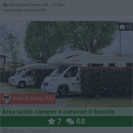
San Giuliano Terme (PI) - 27.7km
Via Statale Abetone 478
13
Area di sosta (AA)
Area sosta camper e caravan Il Serchio
7
68
Servizi / Posizione