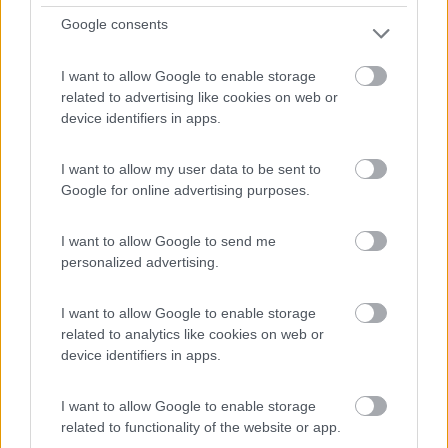
Google consents
Area di sosta (PS)
Parcheggio Golf club Livorno
I want to allow Google to enable storage
related to advertising like cookies on web or
6,5
2
device identifiers in apps.
Servizi / Posizione
I want to allow my user data to be sent to
Google for online advertising purposes.
Sul lungomare Antignano Ardenza dopo i tre ponti, a
I want to allow Google to send me
pochi...
personalized advertising.
Livorno (LI) - 9.8km
Via Carlo Puini
I want to allow Google to enable storage
related to analytics like cookies on web or
device identifiers in apps.
I want to allow Google to enable storage
related to functionality of the website or app.