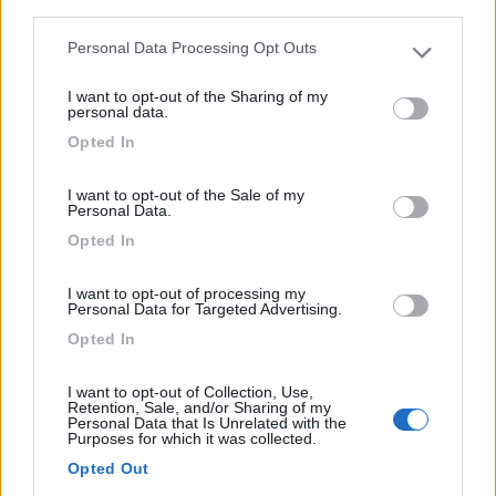
third parties.
...
Personal Data Processing Opt Outs
La Spezia (SP) - 6.8km
Please note that this website/app uses one or more Google
Via Rita Levi Montaggio
services and may gather and store information including but
I want to opt-out of the Sharing of my
not limited to your visit or usage behaviour. You may click to
personal data.
grant or deny consent to Google and its third-party tags to
1
Opted In
use your data for below specified purposes in below Google
consent section.
I want to opt-out of the Sale of my
Personal Data.
Opted In
I want to opt-out of processing my
Personal Data for Targeted Advertising.
Opted In
I want to opt-out of Collection, Use,
Area di sosta (AA)
Retention, Sale, and/or Sharing of my
Personal Data that Is Unrelated with the
Purposes for which it was collected.
Area camper ATCPM
Opted Out
8,3
24