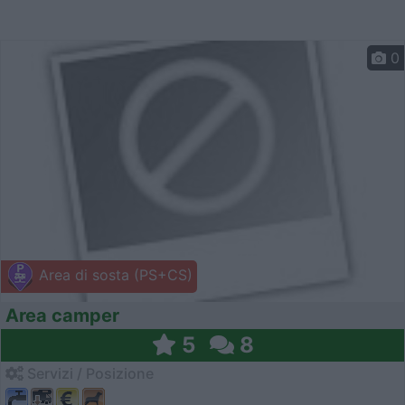
0
Area di sosta (PS+CS)
Area camper
5
8
Servizi / Posizione