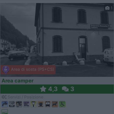
1
Area di sosta (PS+CS)
Area camper
4,3
3
Servizi / Posizione