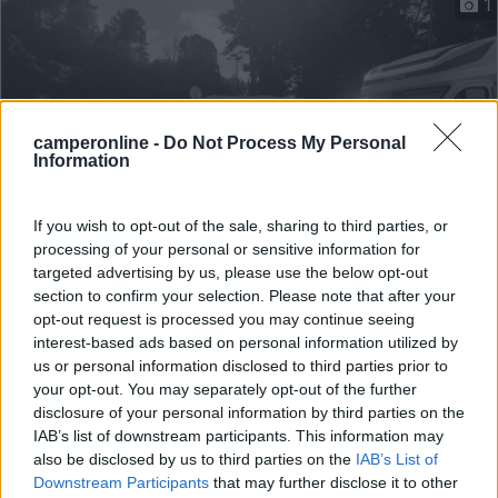
1
camperonline -
Do Not Process My Personal
Information
If you wish to opt-out of the sale, sharing to third parties, or
processing of your personal or sensitive information for
Area di sosta (PS)
targeted advertising by us, please use the below opt-out
section to confirm your selection. Please note that after your
Parcheggio
opt-out request is processed you may continue seeing
interest-based ads based on personal information utilized by
6
4
us or personal information disclosed to third parties prior to
your opt-out. You may separately opt-out of the further
Servizi / Posizione
disclosure of your personal information by third parties on the
IAB’s list of downstream participants. This information may
also be disclosed by us to third parties on the
IAB’s List of
Downstream Participants
that may further disclose it to other
Parcheggio per camper su asfalto con 25 posti, gratuito,