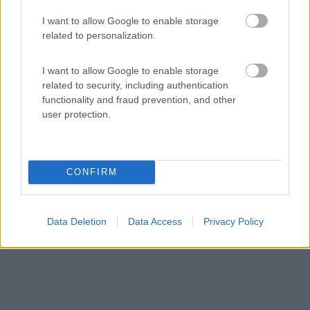
Area di sosta (AA)
I want to allow Google to enable storage
related to personalization.
AgriCampeggio Ca' Romeo
8
1
I want to allow Google to enable storage
related to security, including authentication
Servizi / Posizione
functionality and fraud prevention, and other
user protection.
A 3 km dal centro, immersa nel verde l'azienda agricola
a...
CONFIRM
Castelnuovo Magra (SP) - 7.5km
Via Montefrancio, 49
Data Deletion
Data Access
Privacy Policy