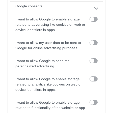
Servizi / Posizione
Google consents
I want to allow Google to enable storage
related to advertising like cookies on web or
Area camper comunale, con accesso e pagamento
device identifiers in apps.
automatizza...
La Spezia (SP) - 7.1km
I want to allow my user data to be sent to
Via Valdilocchi per Via delle Casermette snc
Google for online advertising purposes.
0
I want to allow Google to send me
personalized advertising.
I want to allow Google to enable storage
related to analytics like cookies on web or
device identifiers in apps.
I want to allow Google to enable storage
related to functionality of the website or app.