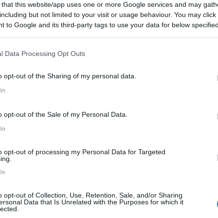
 that this website/app uses one or more Google services and may gath
 / Posizione
including but not limited to your visit or usage behaviour. You may click 
 to Google and its third-party tags to use your data for below specifi
ogle consent section.
 dal centro, adiacente alla caserma dei vigili del...
l Data Processing Opt Outs
ia (TN) - 0.2km
o opt-out of the Sharing of my personal data.
zzini
In
7
2
o opt-out of the Sale of my Personal Data.
 / Posizione
In
to opt-out of processing my Personal Data for Targeted
al centro, punto sosta su ghiaia misto con auto, s...
ing.
In
ia (TN) - 0.4km
Pace, 17
o opt-out of Collection, Use, Retention, Sale, and/or Sharing
ersonal Data that Is Unrelated with the Purposes for which it
7,5
2
lected.