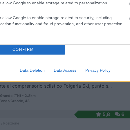
o allow Google to enable storage related to personalization.
o allow Google to enable storage related to security, including
gio misto auto, nessun servizio per camper.
cation functionality and fraud prevention, and other user protection.
ia (TN) - 1.6km
Maso Spilzi, 18
CONFIRM
5
1
 / Posizione
Data Deletion
Data Access
Privacy Policy
te al comprensorio sciistico Folgaria Ski, punto s...
Grande (TN) - 2.8km
Fondo Grande, 43
5,8
6
 / Posizione