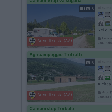
Camper Stop Valsugana
6
Servizi
Nel cuo
Levico
Area di sosta (AA)
Loc. Plein
Agricampeggio Trefrutti
6
Servizi
A circa
Arco (
Area di sosta (AA)
Località F
Camperstop Torbole