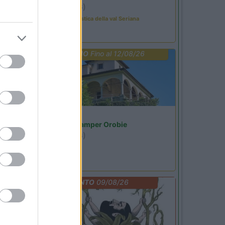
Ardesio
(BG)
Rassegna organistica della val Seriana
PROMO
Fino al 12/08/26
Lombardia
Area Sosta Camper Orobie
Ardesio
(BG)
Riscopri Ardesio
EVENTO
09/08/26