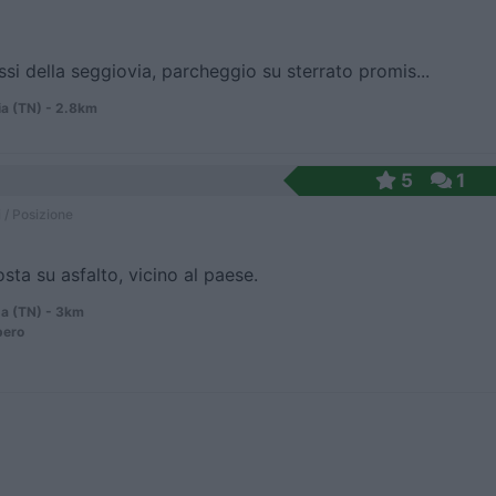
ssi della seggiovia, parcheggio su sterrato promis...
ia (TN) - 2.8km
5
1
 / Posizione
osta su asfalto, vicino al paese.
a (TN) - 3km
pero