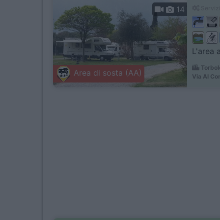
14
Servizi
L'area 
Torbol
Area di sosta (AA)
Via Al Cor