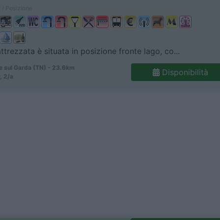
 / Posizione
attrezzata è situata in posizione fronte lago, co...
e sul Garda (TN) - 23.6km
Disponibilità
, 2/a