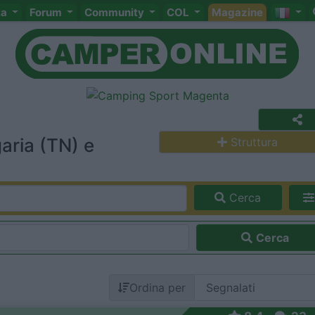
ta
Forum
Community
COL
Magazine
aria (TN) e
Struttura
Cerca
Cerca
Ordina per