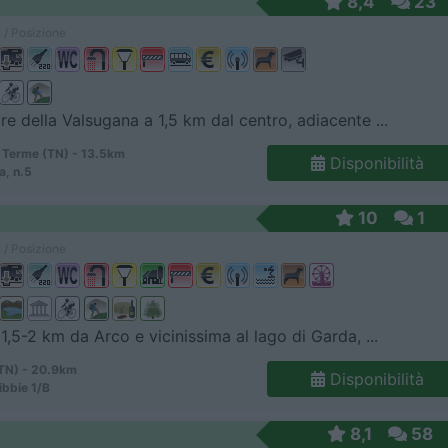
8,4
23
 / Posizione
re della Valsugana a 1,5 km dal centro, adiacente ...
 Terme (TN) - 13.5km
Disponibilità
a, n.5
10
1
 / Posizione
 1,5-2 km da Arco e vicinissima al lago di Garda, ...
TN) - 20.9km
Disponibilità
ibbie 1/B
8,1
58