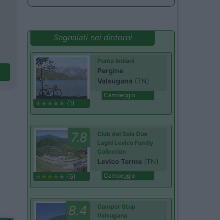
Segnalati nei dintorni
Punta Indiani
Pergine
Valsugana
(TN)
Campeggio
(1)
7.8
Club del Sole Due
Laghi Levico Family
Collection
Levico Terme
(TN)
Campeggio
(6)
8.4
Camper Stop
Valsugana