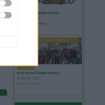
Lombardia
Area Sosta Camper Orobie
Ardesio
(BG)
A levar l'ombra da terra
PROMO
Fino al 09/08/26
Lombardia
Area Sosta Camper Orobie
Ardesio
(BG)
Ardesio in scatola