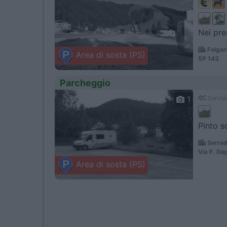
Nei pre
Folgar
Area di sosta (PS)
SP 143
Parcheggio
1
Servizi
Pinto s
Serrad
Via F. De
Area di sosta (PS)