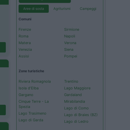
Aree di sosta
Agriturismi
Campeggi
Comuni
Firenze
Sirmione
Roma
Napoli
Matera
Verona
Venezia
Siena
Assisi
Pompei
Zone turistiche
Riviera Romagnola
Trentino
Isola d'Elba
Lago Maggiore
Gargano
Gardaland
Cinque Terre - La
Mirabilandia
Spezia
Lago di Como
Lago Trasimeno
Lago di Braies (BZ)
Lago di Garda
Lago di Ledro