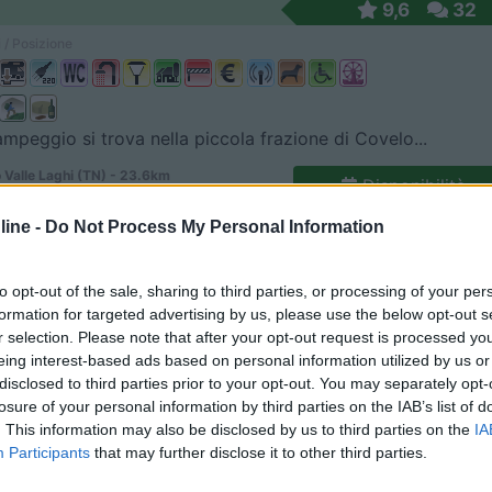
9,6
32
 / Posizione
ampeggio si trova nella piccola frazione di Covelo...
 Valle Laghi (TN) - 23.6km
Disponibilità
Alta, 3
ine -
Do Not Process My Personal Information
7,6
22
 / Posizione
to opt-out of the sale, sharing to third parties, or processing of your per
formation for targeted advertising by us, please use the below opt-out s
r selection. Please note that after your opt-out request is processed y
eing interest-based ads based on personal information utilized by us or
 dall'uscita dell'A22 Ala-Avio, a 2,5 km dal centr...
disclosed to third parties prior to your opt-out. You may separately opt-
losure of your personal information by third parties on the IAB’s list of
TN) - 24.9km
Disponibilità
. This information may also be disclosed by us to third parties on the
IA
 Località Erta 2
Participants
that may further disclose it to other third parties.
5,9
14