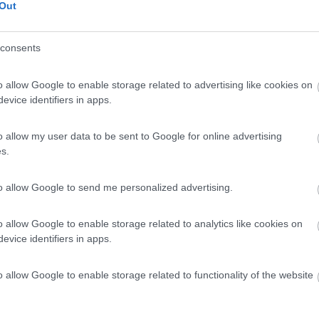
Out
 / Posizione
consents
m dal centro, punto sosta a pagamento con cassa au...
o allow Google to enable storage related to advertising like cookies on
ia (TN) - 1.2km
evice identifiers in apps.
i
o allow my user data to be sent to Google for online advertising
7,6
10
s.
 / Posizione
to allow Google to send me personalized advertising.
 300 dal centro, in prossimità del campo da golf ...
o allow Google to enable storage related to analytics like cookies on
evice identifiers in apps.
ia (TN) - 1.6km
li 54
o allow Google to enable storage related to functionality of the website
6,5
2
 / Posizione