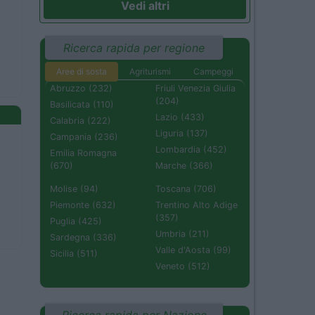
Vedi altri
Ricerca rapida per regione
Aree di sosta
Agriturismi
Campeggi
Abruzzo (232)
Friuli Venezia Giulia
(204)
Basilicata (110)
Lazio (433)
Calabria (222)
Liguria (137)
Campania (236)
Lombardia (452)
Emilia Romagna
(670)
Marche (366)
Molise (94)
Toscana (706)
Piemonte (632)
Trentino Alto Adige
(357)
Puglia (425)
Umbria (211)
Sardegna (336)
Valle d'Aosta (99)
Sicilia (511)
Veneto (512)