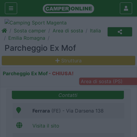
Sosta camper
Area di sosta
Italia
Emilia Romagna
Parcheggio Ex Mof
Struttura
Parcheggio Ex Mof
- CHIUSA!
Area di sosta (PS)
Contatti
Ferrara
(FE) - Via Darsena 138
Visita il sito