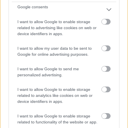
Google consents
11/03/2019 14:53
RobyBZ
I want to allow Google to enable storage
Comodissimo per il centro (il castello si trova a
related to advertising like cookies on web or
circa 750m). Il parcheggio per le auto che si trova
device identifiers in apps.
a fianco è piuttosto trafficato e rumoroso nei fine
settimana. Per entrare bisogna registrarsi on line
I want to allow my user data to be sent to
sul sito http://www.ferraratua.it e pagare
Google for online advertising purposes.
anticipatamente blocchi di 12 ore a 5€ (00-12 e
12-24) fino ad un massimo di 72 ore. Nessun
I want to allow Google to send me
servizio compreso, solo la sosta.
personalized advertising.
Accessibilità
Caratteristiche
Gestione
Posizione
I want to allow Google to enable storage
related to analytics like cookies on web or
Prezzo
device identifiers in apps.
25/02/2019 18:02
Barone67
I want to allow Google to enable storage
related to functionality of the website or app.