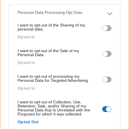
fine con area semivuota dava tutto pieno. E così
third parties.
anche 4 ore dopo quando siamo passati in bici.
Personal Data Processing Opt Outs
Please note that this website/app uses one or more Google
Poi caro per quanto offerto. Preferibile per qualità
services and may gather and store information including but
prezzo il camping comunale.
I want to opt-out of the Sharing of my
not limited to your visit or usage behaviour. You may click to
personal data.
grant or deny consent to Google and its third-party tags to
Opted In
Accessibilità
Caratteristiche
Prezzo
use your data for below specified purposes in below Google
consent section.
I want to opt-out of the Sale of my
Personal Data.
12/03/2019 19:27
Lorenzetti
Opted In
Area di sosta bella, ma poco funzionale per via del
I want to opt-out of processing my
sistema automatizzato e del livello massimo di
Personal Data for Targeted Advertising.
sicurezza per il pagamento. Nei tre giorni passati
Opted In
a Ferrara ho visto molti camper rinunciare per le
difficoltà incontrate. Per il resto comodissima per
I want to opt-out of Collection, Use,
il centro che si raggiunge in 10 minuti a piedi.
Retention, Sale, and/or Sharing of my
Personal Data that Is Unrelated with the
Purposes for which it was collected.
Caratteristiche
Gestione
Posizione
Opted Out