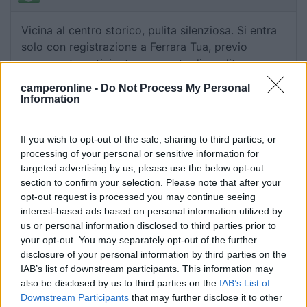
Vicina al centro storico, pulita silenziosa. Si entra
solo con registrazione a Ferrara Tua, previo
pagamento anticipato con carta di credito o
prepagata. Colonnine elettriche fuori servizio,
camperonline -
Do Not Process My Personal
erogatore acqua potabile un minuto 20 cent per
Information
10 litri scarsi.
If you wish to opt-out of the sale, sharing to third parties, or
Accessibilità
Caratteristiche
Gestione
Posizione
processing of your personal or sensitive information for
Prezzo
Pulizia
Servizi
targeted advertising by us, please use the below opt-out
section to confirm your selection. Please note that after your
opt-out request is processed you may continue seeing
29/04/2019 10:37
giowanda
interest-based ads based on personal information utilized by
us or personal information disclosed to third parties prior to
your opt-out. You may separately opt-out of the further
Lasciate perdere, assolutamente da evitare! Stalli
disclosure of your personal information by third parties on the
piccoli, pareti attorno stile Bronx. Difficoltà di
IAB’s list of downstream participants. This information may
prenotazione ed accesso. E credetemi ci siamo
also be disclosed by us to third parties on the
IAB’s List of
iscritti al sito e fatto tutto come richiesto ma alla
Downstream Participants
that may further disclose it to other