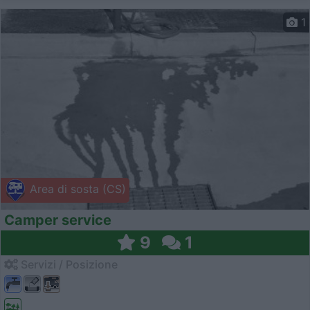
1
Area di sosta (CS)
Camper service
9
1
Servizi / Posizione