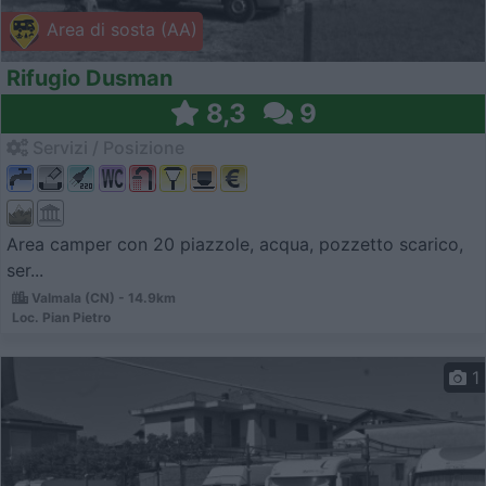
Area di sosta (AA)
Rifugio Dusman
8,3
9
Servizi / Posizione
Area camper con 20 piazzole, acqua, pozzetto scarico,
ser...
Valmala (CN) - 14.9km
Loc. Pian Pietro
1