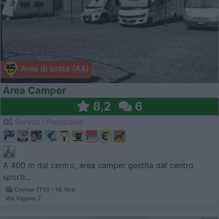
Area di sosta (AA)
Area Camper
8,2
6
Servizi / Posizione
A 400 m dal centro, area camper gestita dal centro
sporti...
Cavour (TO) - 16.1km
Via Vigone 7