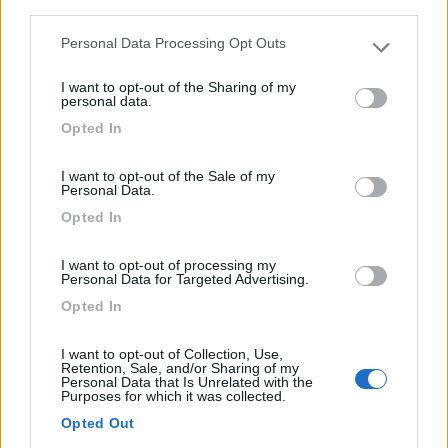
third parties.
1
Personal Data Processing Opt Outs
Please note that this website/app uses one or more Google
services and may gather and store information including but
I want to opt-out of the Sharing of my
not limited to your visit or usage behaviour. You may click to
personal data.
grant or deny consent to Google and its third-party tags to
Opted In
use your data for below specified purposes in below Google
consent section.
I want to opt-out of the Sale of my
Personal Data.
Opted In
I want to opt-out of processing my
Personal Data for Targeted Advertising.
Area di sosta (PS)
Opted In
Parcheggio
I want to opt-out of Collection, Use,
8,1
12
Retention, Sale, and/or Sharing of my
Personal Data that Is Unrelated with the
Servizi / Posizione
Purposes for which it was collected.
Opted Out