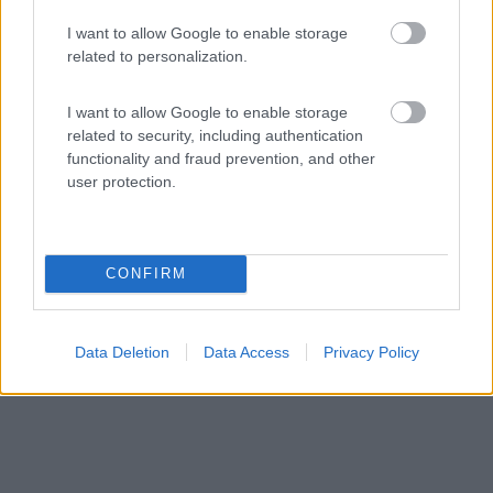
9,2
33
I want to allow Google to enable storage
Servizi / Posizione
related to personalization.
I want to allow Google to enable storage
Vicina al centro storico e alla pista ciclabile, area com...
related to security, including authentication
functionality and fraud prevention, and other
Saluzzo (CN) - 13.8km
user protection.
Via Olivero Matteo
CONFIRM
Data Deletion
Data Access
Privacy Policy