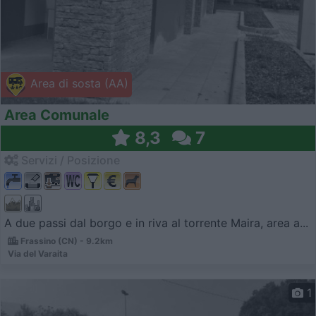
Area di sosta (AA)
Area Comunale
8,3
7
Servizi / Posizione
A due passi dal borgo e in riva al torrente Maira, area a...
Frassino (CN) - 9.2km
Via del Varaita
1