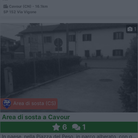
Cavour (CN) - 16.1km
SP 152 Via Vigone
1
Area di sosta (CS)
Area di sosta a Cavour
6
1
In paese, nella Piazza del Peso, in parco alberato, con g...