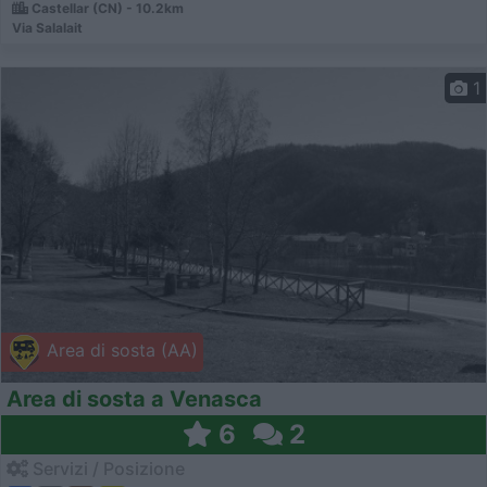
Castellar (CN) - 10.2km
Via Salalait
1
Area di sosta (AA)
Area di sosta a Venasca
6
2
Servizi / Posizione