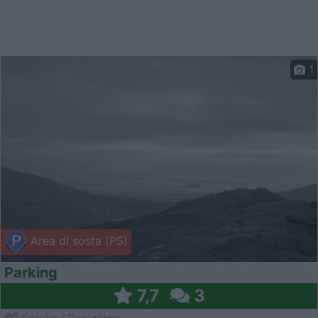
1
Area di sosta (PS)
Parking
7,7
3