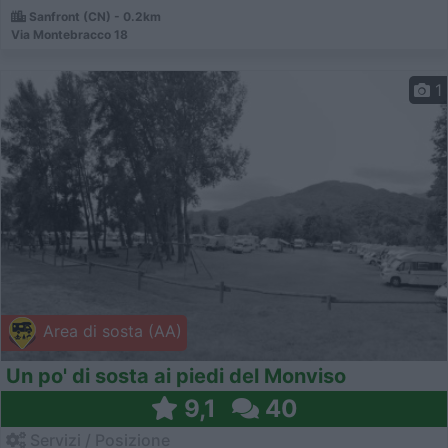
Sanfront (CN) - 0.2km
Via Montebracco 18
1
Area di sosta (AA)
Un po' di sosta ai piedi del Monviso
9,1
40
Servizi / Posizione