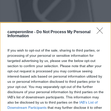
camperonline -
Do Not Process My Personal
Information
Area di sosta (AA)
If you wish to opt-out of the sale, sharing to third parties, or
Area camper
processing of your personal or sensitive information for
9
1
targeted advertising by us, please use the below opt-out
section to confirm your selection. Please note that after your
Servizi / Posizione
opt-out request is processed you may continue seeing
interest-based ads based on personal information utilized by
us or personal information disclosed to third parties prior to
your opt-out. You may separately opt-out of the further
In regione Montoso, in faggeto secolare, tranquilla e
disclosure of your personal information by third parties on the
pan...
IAB’s list of downstream participants. This information may
also be disclosed by us to third parties on the
IAB’s List of
Bagnolo (CN) - 13.5km
Downstream Participants
that may further disclose it to other
Via del Santuario 30