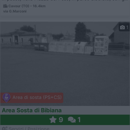
Cavour (TO) - 16.4km
via G.Marconi
1
Area di sosta (PS+CS)
Area Sosta di Bibiana
9
1
Servizi / Posizione