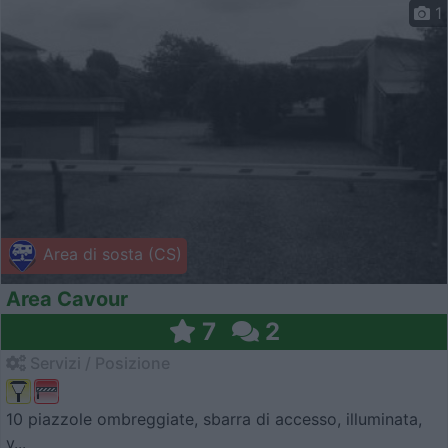
1
Area di sosta (CS)
Area Cavour
7
2
Servizi / Posizione
10 piazzole ombreggiate, sbarra di accesso, illuminata,
v...