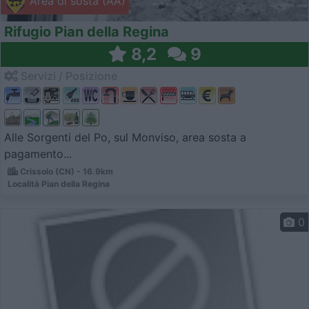
Area di sosta (AA)
Rifugio Pian della Regina
8,2
9
Servizi / Posizione
Alle Sorgenti del Po, sul Monviso, area sosta a
pagamento...
Crissolo (CN) - 16.9km
Località Pian della Regina
0