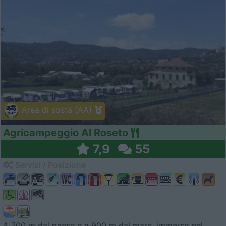
Area di sosta (AA)
Agricampeggio Al Roseto
7,9
55
Servizi / Posizione
A 700 m dal paese e a 900 m dal mare, immerso nel