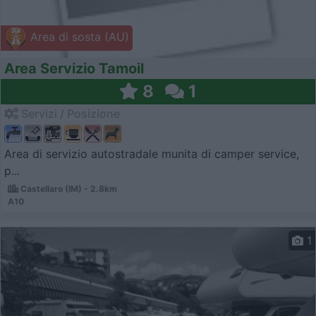
Area di sosta (AU)
Area Servizio Tamoil
8
1
Servizi / Posizione
Area di servizio autostradale munita di camper service,
p...
Castellaro (IM) - 2.8km
A10
1