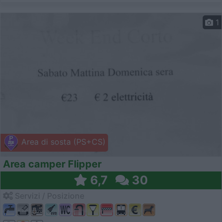
1
Area di sosta (PS+CS)
Area camper Flipper
6,7
30
Servizi / Posizione