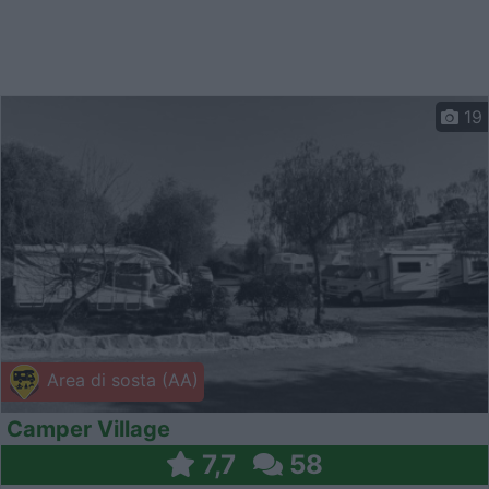
19
Area di sosta (AA)
Camper Village
7,7
58