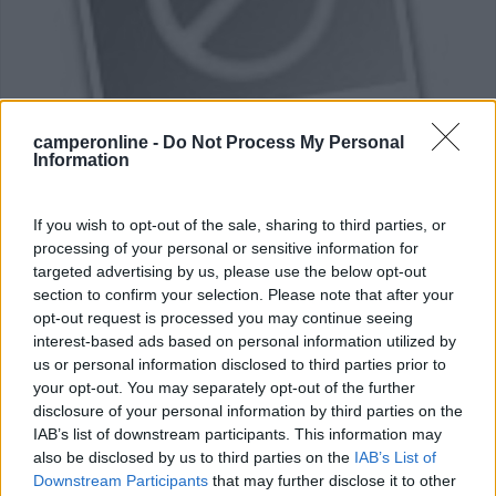
camperonline -
Do Not Process My Personal
Area di sosta (PS+CS)
Information
Agriturismo A Bunda
If you wish to opt-out of the sale, sharing to third parties, or
7,7
3
processing of your personal or sensitive information for
targeted advertising by us, please use the below opt-out
Servizi / Posizione
section to confirm your selection. Please note that after your
opt-out request is processed you may continue seeing
interest-based ads based on personal information utilized by
us or personal information disclosed to third parties prior to
Azienda agricola floricola e olivicola, tra mare e
your opt-out. You may separately opt-out of the further
montag...
disclosure of your personal information by third parties on the
Bordighera (IM) - 18.5km
IAB’s list of downstream participants. This information may
Via Generale V. Rossi, 106 - Frazione Sasso
also be disclosed by us to third parties on the
IAB’s List of
Downstream Participants
that may further disclose it to other