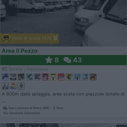
Area di sosta (AA)
Area Il Pozzo
8
43
Servizi / Posizione
A 600m dalla spiaggia, area sosta con piazzole dotate di
...
San Lorenzo al Mare (IM) - 5.5km
Via Gaetano Salvemini