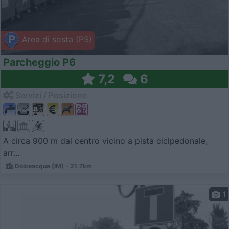
Area di sosta (PS)
Parcheggio P6
7,2
6
Servizi / Posizione
A circa 900 m dal centro vicino a pista ciclpedonale,
arr...
Dolceacqua (IM) - 21.7km
1