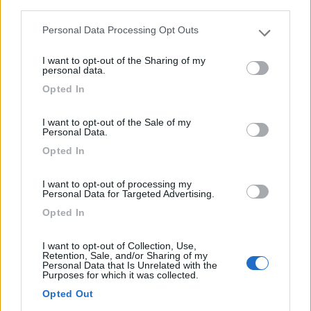
third parties.
1
Personal Data Processing Opt Outs
Please note that this website/app uses one or more Google
services and may gather and store information including but
I want to opt-out of the Sharing of my
not limited to your visit or usage behaviour. You may click to
personal data.
grant or deny consent to Google and its third-party tags to
Opted In
use your data for below specified purposes in below Google
consent section.
I want to opt-out of the Sale of my
Personal Data.
Opted In
Area di sosta (PS)
I want to opt-out of processing my
Personal Data for Targeted Advertising.
Agriturismo Agricampeggio La Fontana
Opted In
dell'Olmo
10
1
I want to opt-out of Collection, Use,
Retention, Sale, and/or Sharing of my
Personal Data that Is Unrelated with the
Servizi / Posizione
Purposes for which it was collected.
Opted Out