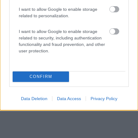
7,4
5
I want to allow Google to enable storage
related to personalization.
Servizi / Posizione
I want to allow Google to enable storage
related to security, including authentication
functionality and fraud prevention, and other
A circa 800 metri dal centro e dal mare, punto sosta a
user protection.
pa...
San Bartolomeo al Mare (IM) - 19.3km
Via Alessandro Manzoni 27
CONFIRM
Data Deletion
Data Access
Privacy Policy