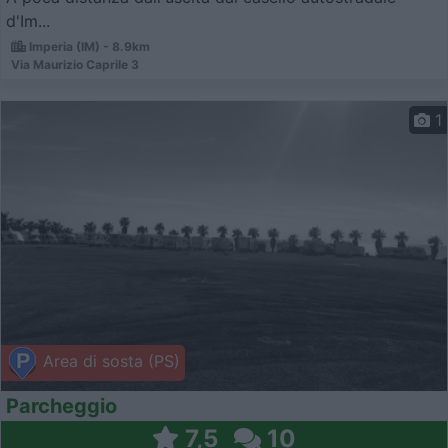
d'Im...
Imperia (IM) - 8.9km
Via Maurizio Caprile 3
1
Area di sosta (PS)
Parcheggio
7,5
10