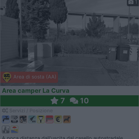
1
Area di sosta (AA)
Area camper La Curva
7
10
Servizi / Posizione
A poca distanza dall'uscita dal casello autostradale