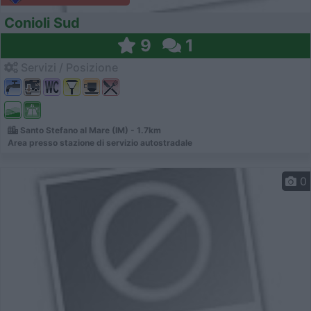
Conioli Sud
9
1
Servizi / Posizione
Santo Stefano al Mare (IM) - 1.7km
Area presso stazione di servizio autostradale
0