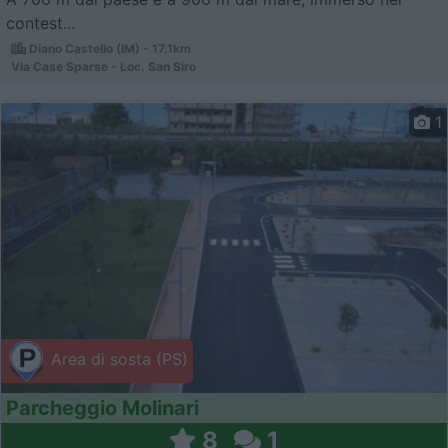
contest...
Diano Castello (IM) - 17.1km
Via Case Sparse - Loc. San Siro
1
Area di sosta (PS)
Parcheggio Molinari
8
1