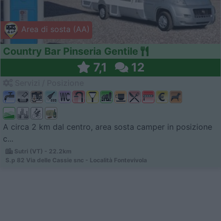
Area di sosta (AA)
Country Bar Pinseria Gentile
7,1
12
Servizi / Posizione
A circa 2 km dal centro, area sosta camper in posizione
c...
Sutri (VT) - 22.2km
S.p 82 Via delle Cassie snc - Località Fontevivola