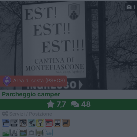
1
Area di sosta (PS+CS)
Parcheggio camper
7,7
48
Servizi / Posizione