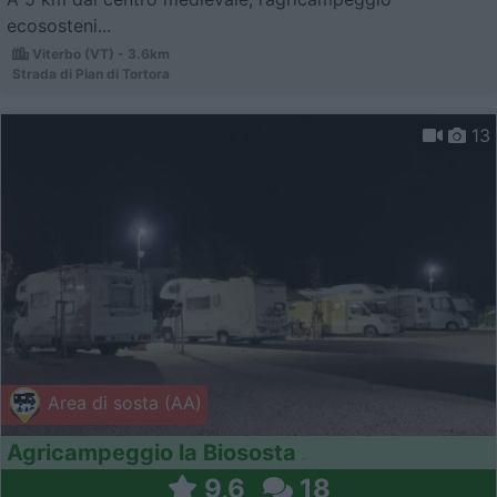
ecososteni...
Viterbo (VT) - 3.6km
Strada di Pian di Tortora
13
Area di sosta (AA)
Agricampeggio la Biososta
9,6
18