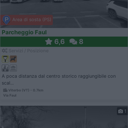
Area di sosta (PS)
Parcheggio Faul
6,6
8
Servizi / Posizione
A poca distanza dal centro storico raggiungibile con
scal...
Viterbo (VT) - 0.7km
Via Faul
1