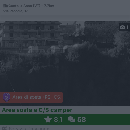
Castel d'Asso (VT) - 7.7km
Via Procoio, 13
1
Area di sosta (PS+CS)
Area sosta e C/S camper
8,1
58
Servizi / Posizione