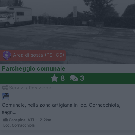
Area di sosta (PS+CS)
Parcheggio comunale
8
3
Servizi / Posizione
Comunale, nella zona artigiana in loc. Cornacchiola,
segn...
Canepina (VT) - 12.2km
Loc. Cornacchiola