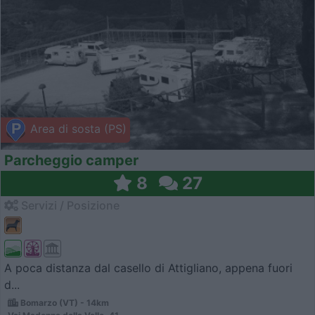
Area di sosta (PS)
Parcheggio camper
8
27
Servizi / Posizione
A poca distanza dal casello di Attigliano, appena fuori
d...
Bomarzo (VT) - 14km