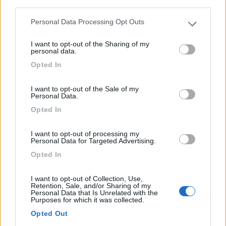
third parties.
Parcheggio visibile direttamente da strada, vicino al
Personal Data Processing Opt Outs
cen...
Please note that this website/app uses one or more Google
services and may gather and store information including but
Viterbo (VT) - 1.5km
I want to opt-out of the Sharing of my
not limited to your visit or usage behaviour. You may click to
Via Falcone e Borsellino
personal data.
grant or deny consent to Google and its third-party tags to
Opted In
use your data for below specified purposes in below Google
1
consent section.
I want to opt-out of the Sale of my
Personal Data.
Opted In
I want to opt-out of processing my
Personal Data for Targeted Advertising.
Opted In
I want to opt-out of Collection, Use,
Retention, Sale, and/or Sharing of my
Personal Data that Is Unrelated with the
Area di sosta (PS)
Purposes for which it was collected.
Opted Out
Parcheggio cimitero