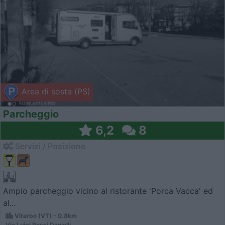
Area di sosta (PS)
Parcheggio
6,2
8
Servizi / Posizione
Ampio parcheggio vicino al ristorante 'Porca Vacca' ed
al...
Viterbo (VT) - 0.8km
Via Luigi Rossi Danielli