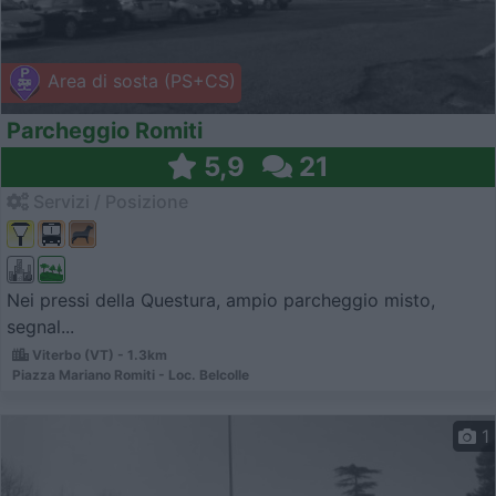
Area di sosta (PS+CS)
Parcheggio Romiti
5,9
21
Servizi / Posizione
Nei pressi della Questura, ampio parcheggio misto,
segnal...
Viterbo (VT) - 1.3km
Piazza Mariano Romiti - Loc. Belcolle
1