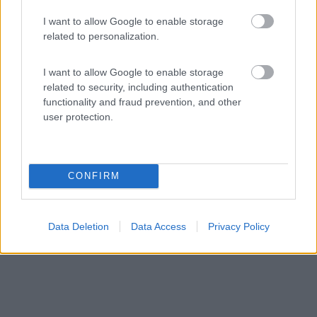
I want to allow Google to enable storage
related to personalization.
Area di sosta (PS)
Parcheggio Terme dei Papi
I want to allow Google to enable storage
related to security, including authentication
7,5
2
functionality and fraud prevention, and other
Servizi / Posizione
user protection.
CONFIRM
Punto sosta annesso allo stabilimento termale, riservato
...
Viterbo (VT) - 3.7km
Data Deletion
Data Access
Privacy Policy
2 Str. Montarone